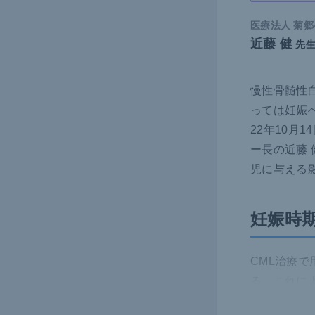
医療法人 菊郷
近藤 健
先
慢性骨髄性
っては妊娠
22年10月
ー長の近藤 
児に与える
妊娠時
CML治療で
る。これに
すリスクが