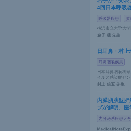
若手が「発表
4回日本呼吸
妊娠中のCM
い。血球コ
呼吸器疾患
腫
る。また、
横浜市立大学大学
の判断を行
金子 猛
先生
るだろう。
日耳鼻・村上
本邦のリア
耳鼻咽喉疾患
査
）では、
かっている。
日本耳鼻咽喉科頭
イルス感染症セン
いずれの出
村上 信五
先生
CML
内臓脂肪型肥
プが解明、医
若年のCM
内分泌系疾患＞
は未受精卵
MedicalNoteEx