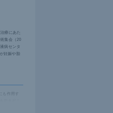
、治療にあた
術集会（20
血液病センタ
療が妊娠や胎
）にも作用す
を引き起こ