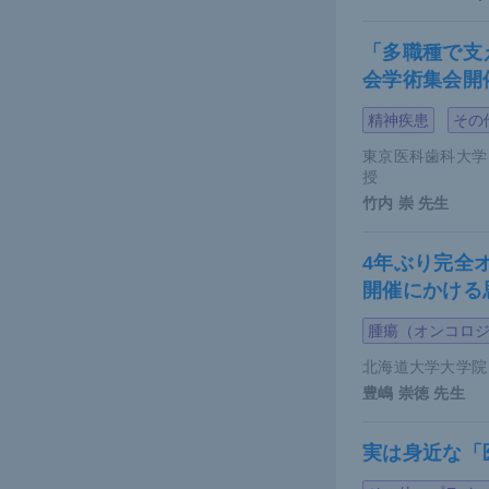
CMLではT
「多職種で支
つとして5年
会学術集会開
合、5年後
精神疾患
その
第一子出産
が若いうち
東京医科歯科大学
授
竹内 崇
先生
先述した本
されている。
4年ぶり完全
2例（24例
開催にかける
歳以上では
13例あり、
腫瘍（オンコロ
野に入れて
北海道大学大学院
豊嶋 崇徳
先生
TKI治
実は身近な「