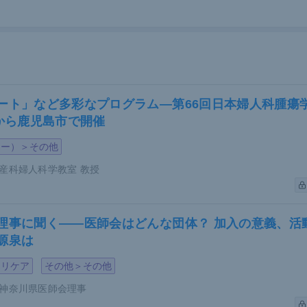
ート」など多彩なプログラム―第66回日本婦人科腫瘍
日から鹿児島市で開催
料（提供：近藤氏）
ジー）＞その他
週以降も薬剤移行のリスクが高いダサチニブ
産科婦人科学教室 教授
降におけるTKI使用の安全性は示唆されているものの、ダサチ
形が生じたとの
報告
がある。イマチニブやニロチニブによる奇
理事に聞く――医師会はどんな団体？ 加入の意義、活
れていない。
源泉は
／母体比のTKI濃度を見てみると、
イマチニブ
が0.115％
マリケア
その他＞その他
ニブ
では0.75％とTKI移行率が高いことが分かる。
ニロチニブ
神奈川県医師会理事
ダサチニブの中間の移行率だとされている。