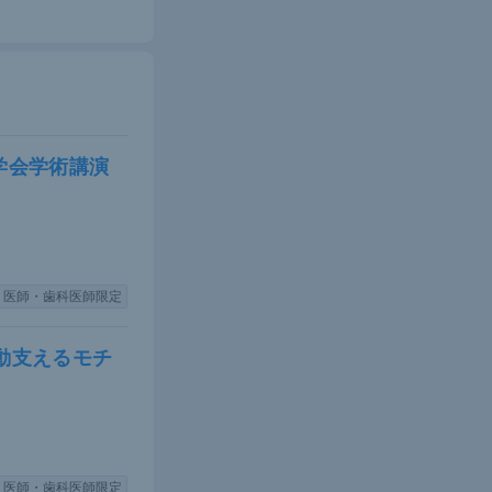
学会学術講演
医師・歯科医師限定
ニブでは2例
形は現在のと
動支えるモチ
であったのに対
についてはイ
医師・歯科医師限定