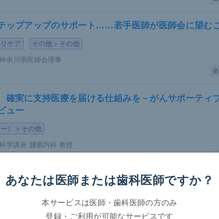
書上、妊婦へのTKI投与は禁忌とされている。ただし、近年登
テップアップのサポート……若手医師が医師会に望む
療上の有益性が危険性を上回ると判断される場合にのみ投与と
アシミニブ投与中の患者が妊娠した場合に備えてエビデンスの
マリケア
その他＞その他
たTKIは母乳移行することから、出産後の授乳は控えなければ
神奈川県医師会理事
L患者では、TKIを投与しても奇形発生率は上昇しないと
報告
、確実に支持医療を届ける仕組みを－がんサポーティブ
できない患者にはIFNαを用いるのが一般的だ。CMLに対する
ビュー
い
ものの、妊娠初期から後期まで使用可能であり、奇形や流産
ジー）＞その他
クはないと
報告
されている。
科学講座 腫瘍内科 教授
のCML発症に対する治療方針
あなたは医師または
歯科医師ですか？
グラムで患者・当事者の参加を歓迎－がんサポーティブ
ビュー第2弾
Lを発症した場合、まずは妊娠を継続するか否かを決める必要
本サービスは医師・歯科医師の方のみ
希望や妊娠週数、CMLのリスク評価、合併症の有無などに基
ジー）＞その他
登録・ご利用が可能なサービスです