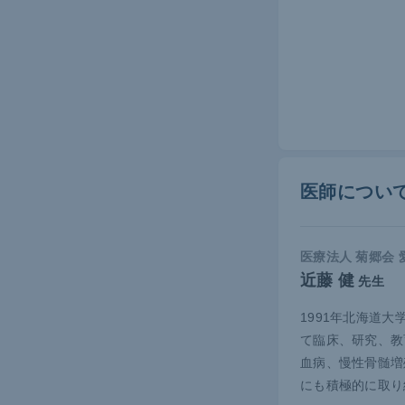
妊娠16
妊娠に対する
投与により胎
不能な場合
奇形を生じ
の発生率に
医師につい
児への薬剤
医療法人 菊郷会
近藤 健
先生
1991年北海道
て臨床、研究、教
血病、慢性骨髄増
にも積極的に取り