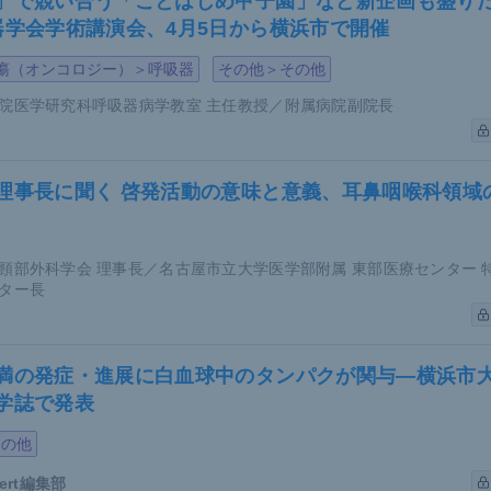
」で競い合う「ことはじめ甲子園」など新企画も盛りだ
器学会学術講演会、4月5日から横浜市で開催
L発症に対する治療法としては、IFNαやPEG-IFNを用いた
ントロールが難しい症例に対しては妊娠後期にTKIを併用した
瘍（オンコロジー）＞呼吸器
その他＞その他
治療介入の遅れにより急性転化したとの報告もあるため、安易
院医学研究科呼吸器病学教室 主任教授／附属病院副院長
うことは、時に大きな落とし穴になりかねないことを知ってお
理事長に聞く 啓発活動の意味と意義、耳鼻咽喉科領域
ルワールドデータ（
挙児希望のある慢性骨髄性白血病患者の治
妊娠中にCMLを発症した9例のうち2例が人工妊娠中絶を選択
そのほか無治療が3例、イマチニブ投与が2例、IFNα投与が
頸部外科学会 理事長／名古屋市立大学医学部附属 東部医療センター 
ター長
産においても異常はみられていない。
発症時は卵子保存の提案を
満の発症・進展に白血球中のタンパクが関与―横浜市
学誌で発表
L患者をみた場合、パートナーがいる女性には受精卵保存を、
その他
保存を提案することが重要だ。
pert編集部