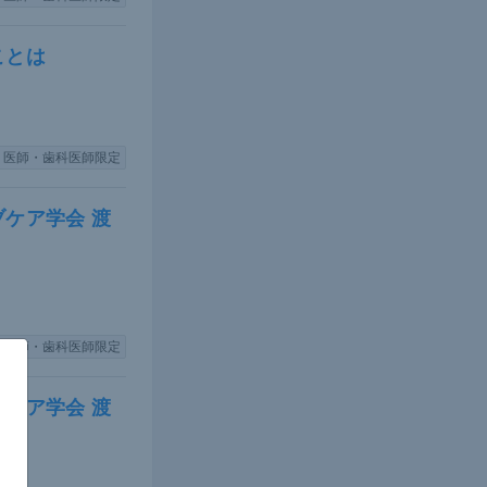
場したアシミ
ことは
の記載があ
蓄積が求め
ならない。な
されてい
医師・歯科医師限定
ケア学会 渡
劇的な効果は
、死産が増
医師・歯科医師限定
ケア学会 渡
がある。その
づき、産婦人