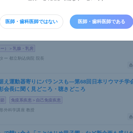
して方針を決定していく。
科学講座 腫瘍内科 教授
医師・歯科医師ではない
医師・歯科医師である
将来見据え課題解決に注力―日本乳癌学会・戸井雅和
ジー）＞乳腺・乳房
ター 都立駒込病院 院長
据え運動器寄りにバランスも―第68回日本リウマチ学
彰会長に聞く見どころ・聴きどころ
関節
免疫系疾患＞自己免疫疾患
形外科学講座 教授
料（提供：近藤氏）