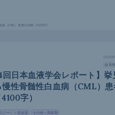
病（CML）患者の治療（4100字）
2023
医
84回日本血液学会レポート】挙
る慢性骨髄性白血病（CML）患
4100字）
ロジー）＞造血器
その他＞周産期