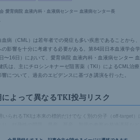
会 愛育病院 血液内科・血液病センター 血液病センター長
生
白血病（CML）は若年者での発症も多い疾患であることから
への影響を十分に考慮する必要がある。第84回日本血液学会学
14日〜16日）において、愛育病院 血液内科・血液病センター 
健氏は、主にチロシンキナーゼ阻害薬（TKI）によるCML治
影響について、過去のエビデンスに基づき講演を行った。
期によって異なるTKI投与リスク
用いられるTKIは本来の標的だけでなく別の分子（off-target
より、妊孕性の問題、早産、死産、胎児の奇形や発達遅延など
報告
されている。