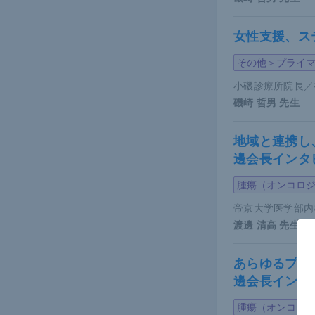
なお添付文
女性支援、ス
ニブは、治
る。今後、
その他＞プライ
られる。ま
小磯診療所院長／
お、男性CM
磯崎 哲男
先生
る。
地域と連携し
TKIを投与
邊会長インタ
認められな
腫瘍（オンコロ
加するリス
帝京大学医学部内
渡邊 清高
先生
妊娠中
あらゆるプロ
邊会長インタ
妊婦がCM
際、本人の
腫瘍（オンコロ