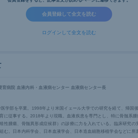
会員登録をすると、
記事全文が読めるページに遷移できます。
週までは胎児の奇形発生リスクが高い
会員登録して全文を読む
TKIの影響は妊娠週数によって異なる（下図）。妊娠3週未満
芽へダメージが加わっても「all-or-none（全か無か）の法
ログインして全文を読む
には流産となり、生存できた場合には胎児へ影響は生じない。
るリスクがもっとも高いのが妊娠3週～13週未満の器官形成期
関する複数の報告がある。また、胎盤が形成される妊娠13～1
て
移行が懸念されるためTKI投与は避ける必要がある。
 愛育病院 血液内科・血液病センター 血液病センター長
大学医学部を卒業。1998年より米国イェール大学での研究を経て、帰国
育に従事する。2018年より現職。血液疾患を専門とし、特に骨髄系
殖性腫瘍、骨髄異形成症候群）の診療に力を入れている。臨床研究の
組む。日本内科学会、日本血液学会、日本造血細胞移植学会などに所