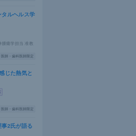
めの基準の1
ンタルヘルス学
を開始した場
日本における
対しては年齢
神腫瘍学担当 准教
医師・歯科医師限定
存の件数が示
受精卵保存が
感じた熱気と
1例中）、35
）での妊娠は
はARTも視
パ
医師・歯科医師限定
事2氏が語る