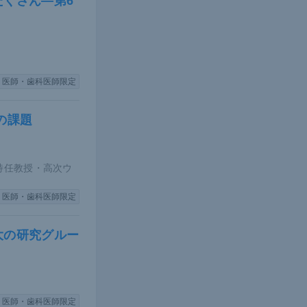
くさん―第6
とする報告が多
ケースもあ
に妊娠継続
く必要があ
医師・歯科医師限定
の課題
療実態調
したことが分
2例であり、
特任教授・高次ウ
医師・歯科医師限定
大の研究グルー
未婚の女性に
医師・歯科医師限定