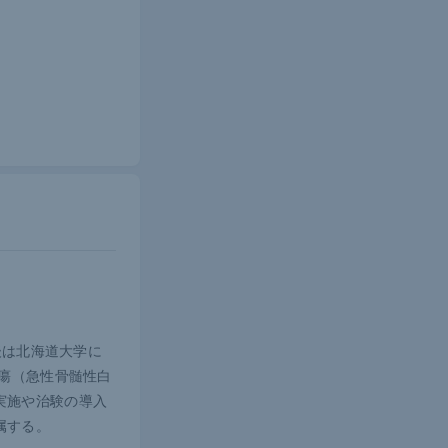
では、TKI
則」で、修復
であり、奇形
6週頃も、胎
後は北海道大学に
腫瘍（急性骨髄性白
実施や治験の導入
属する。