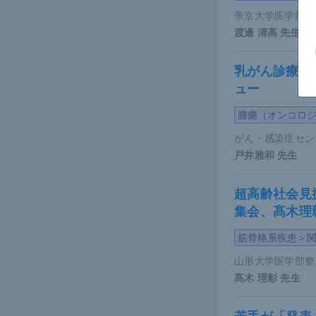
科医と連携
帝京大学医学部内
渡邊 清高
先生
乳がん診療の
ュー
腫瘍（オンコロ
がん・感染症セン
戸井雅和
先生
超高齢社会見
集会、髙木理
筋骨格系疾患＞
山形大学医学部整
髙木 理彰
先生
近藤氏講演資