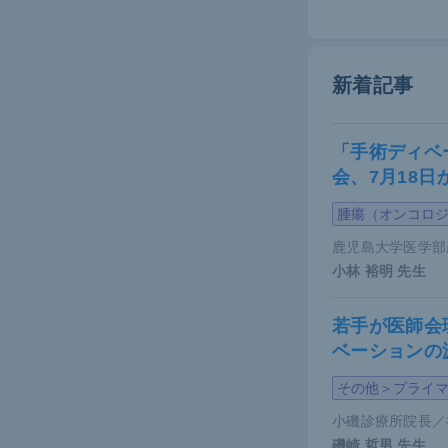
新着記事
「手術ディベ
会、7月18
近藤氏講演資
腫瘍（オンコロ
妊娠16
鹿児島大学医学部
小林 裕明
先生
妊娠16週以
中1例に奇
若手が医師会
ころ報告さ
ベーションの
薬剤別に胎児
その他＞プライ
し、
ダサチ
小磯診療所院長／
マチニブと
磯崎 哲男
先生