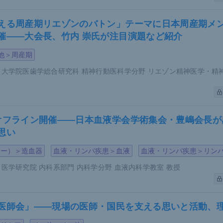
FR（無治療寛解）が1つの治療目標となり、TFRを維持するた
える周産期リエゾンのバトン」テーマに日本周産期メ
以上のTKI治療が挙げられている。しかし、仮に30歳で治療
催――大会長、竹内 崇氏が注目演題など紹介
には卵子の質の低下により妊娠確率が低下してしまう。現在、
他＞周産期
時の母親の平均年齢は30.9歳である。挙児希望がある患者に
に何らかの対応を取る必要があるだろう。
 大学院医歯学総合研究科 精神行動医科学分野 リエゾン精神医学・精
邦のリアルワールドデータでは、CML発症年齢ごとに卵子保
20～24歳では受精卵保存が4例（15例中）、25～29歳では
オフライン開催――日本血液学会学術集会・豊嶋会長が
中）、30～34歳では受精卵保存が3例、未受精卵保存が1例（1
思い
いずれも0例（2例中）であった。なお、生殖補助療法（ART
全て30歳以上の出産例であった。妊娠可能女性のCML診断時に
ジー）＞造血器
血液・リンパ疾患＞血液
血液・リンパ疾患＞リン
インフォームドコンセントを行うことがポイントだ。
 医学研究院 内科系部門 内科学分野 血液内科学教室 教授
療中の計画外妊娠／計画的妊娠
医師会」――現場の医師・国民を支える思いと活動、理