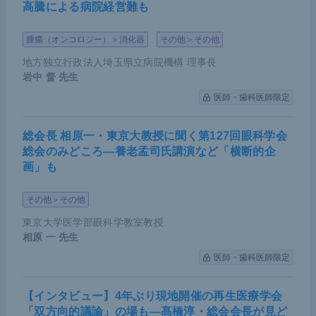
高騰による病院経営難も
腫瘍（オンコロジー）＞消化器
その他＞その他
地方独立行政法人埼玉県立病院機構 理事長
岩中 督
先生
医師・歯科医師限定
総会長 相原一・東京大教授に聞く第127回眼科学会
総会のみどころ―養老孟司氏講演など「横断的企
画」も
その他＞その他
東京大学医学部眼科学教室教授
相原 一
先生
医師・歯科医師限定
【インタビュー】4年ぶり現地開催の再生医療学会
「双方向的議論」の場も―髙橋淳・総会会長が見ど