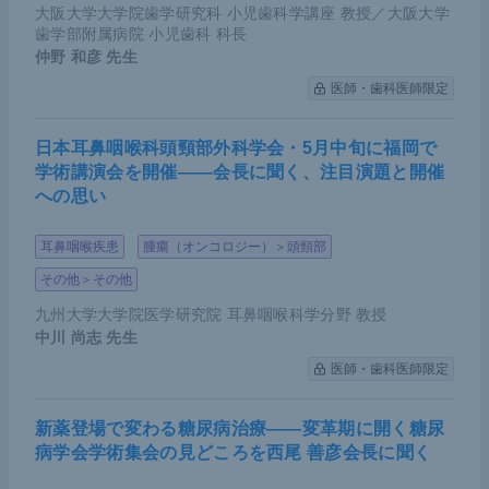
大阪大学大学院歯学研究科 小児歯科学講座 教授／大阪大学
歯学部附属病院 小児歯科 科長
仲野 和彦
先生
医師・歯科医師限定
日本耳鼻咽喉科頭頸部外科学会・5月中旬に福岡で
学術講演会を開催――会長に聞く、注目演題と開催
への思い
耳鼻咽喉疾患
腫瘍（オンコロジー）＞頭頸部
その他＞その他
九州大学大学院医学研究院 耳鼻咽喉科学分野 教授
中川 尚志
先生
医師・歯科医師限定
新薬登場で変わる糖尿病治療――変革期に開く糖尿
病学会学術集会の見どころを西尾 善彦会長に聞く