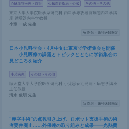
心臓血管疾患＞血管
心臓血管疾患＞心臓
その他＞その他
東京大学大学院医学系研究科 内科学専攻器官病態内科学講
座 循環器内科学教授
小室 一成
先生
医師・歯科医師限定
日本小児科学会・4月中旬に東京で学術集会を開催
――小児医療の課題とトピックとともに学術集会の
見どころを紹介
小児疾患
その他＞その他
順天堂大学大学院医学研究科 小児思春期発達・病態学講座
主任教授
清水 俊明
先生
医師・歯科医師限定
“赤字手術”の点数引き上げ、ロボット支援手術の術
者要件廃止……外保連の取り組みと成果――光熱費