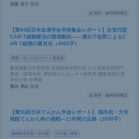
後藤 典子
先生
医師・歯科医師限定
【第84回日本血液学会学術集会レポート】次世代型
CAR-T細胞療法の開発動向――遺伝子改変によるC
AR-T細胞の最良化（4600字）
腫瘍（オンコロジー）＞造血器
慶應義塾大学医学部 先端医科学研究所 がん免疫研究部門
教授／講演当時: 愛知県がんセンター研究所 腫瘍免疫応答
研究分野 分野長
籠谷 勇紀
先生
医師・歯科医師限定
【第55回日本てんかん学会レポート】 国内初・大学
病院てんかん科の挑戦―11年間の足跡（2000字）
脳神経系疾患＞その他
その他＞検査