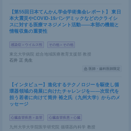
【第55回日本てんかん学会学術集会レポート】 東日
本大震災やCOVID-19パンデミックなどのクライシ
スに対する医療マネジメント活動――本部の機能と
情報収集の重要性
感染症＞ウイルス性
その他＞その他
東北大学病院 総合地域医療教育支援部 教授
石井 正
先生
医師・歯科医師限定
【インタビュー】進化するテクノロジーを駆使し循
環器領域の発展に向けたチャレンジを――次世代を
担う若者に向けて筒井 裕之氏（九州大学）からのメ
ッセージ
心臓血管疾患＞血管
心臓血管疾患＞心臓
九州大学大学院医学研究院 循環器内科学 教授