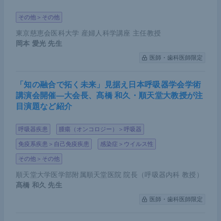
その他＞その他
東京慈恵会医科大学 産婦人科学講座 主任教授
岡本 愛光
先生
医師・歯科医師限定
「知の融合で拓く未来」見据え日本呼吸器学会学術
講演会開催―大会長、髙橋 和久・順天堂大教授が注
目演題など紹介
呼吸器疾患
腫瘍（オンコロジー）＞呼吸器
免疫系疾患＞自己免疫疾患
感染症＞ウイルス性
その他＞その他
順天堂大学医学部附属順天堂医院 院長（呼吸器内科 教授）
髙橋 和久
先生
医師・歯科医師限定