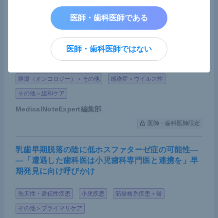
大槻 雄士
先生
医師・歯科医師である
医師・歯科医師限定
COVID-19によるがん薬物療法への影響――日本臨
医師・歯科医師ではない
床腫瘍学会が第7波における実態調査の結果を報告
腫瘍（オンコロジー）＞その他
感染症＞ウイルス性
その他＞緩和ケア
MedicalNoteExpert編集部
医師・歯科医師限定
乳歯早期脱落の陰に低ホスファターゼ症の可能性―
―「遭遇した歯科医は小児歯科専門医と連携を」早
期発見に向け呼びかけ
先天性・遺伝性疾患
小児疾患
筋骨格系疾患＞骨
その他＞プライマリケア