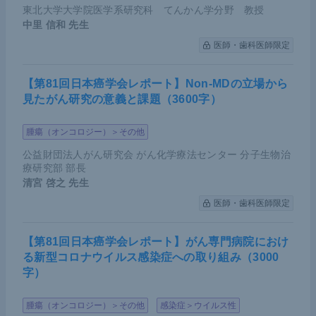
東北大学大学院医学系研究科 てんかん学分野 教授
中里 信和
先生
医師・歯科医師限定
【第81回日本癌学会レポート】Non-MDの立場から
見たがん研究の意義と課題（3600字）
腫瘍（オンコロジー）＞その他
公益財団法人がん研究会 がん化学療法センター 分子生物治
療研究部 部長
清宮 啓之
先生
医師・歯科医師限定
【第81回日本癌学会レポート】がん専門病院におけ
る新型コロナウイルス感染症への取り組み（3000
字）
腫瘍（オンコロジー）＞その他
感染症＞ウイルス性