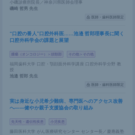
小磯診療所院長／神奈川県医師会理事
磯崎 哲男
先生
医師・歯科医師限定
“口腔の番人”口腔外科医……池邉 哲郎理事長に聞く
口腔外科学会の課題と展望
腫瘍（オンコロジー）＞頭頸部
その他＞その他
福岡歯科大学 口腔・顎顔面外科学講座 口腔外科学分野 教
授
池邉 哲郎
先生
医師・歯科医師限定
実は身近な小児希少難病、専門医へのアクセス改善
へ――健やか親子支援協会の取り組み
先天性・遺伝性疾患
小児疾患
藤田医科大学 がん医療研究センター センター長／慶應義塾