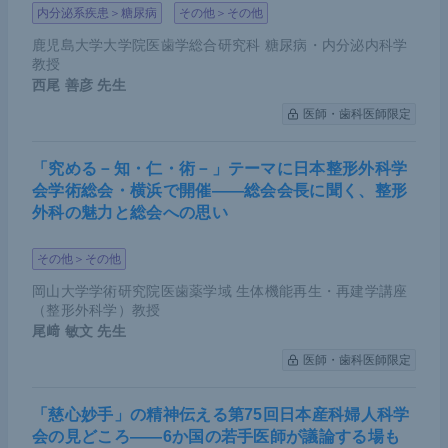
内分泌系疾患＞糖尿病
その他＞その他
鹿児島大学大学院医歯学総合研究科 糖尿病・内分泌内科学
教授
西尾 善彦
先生
医師・歯科医師限定
「究める－知・仁・術－」テーマに日本整形外科学
会学術総会・横浜で開催――総会会長に聞く、整形
外科の魅力と総会への思い
その他＞その他
岡山大学学術研究院医歯薬学域 生体機能再生・再建学講座
（整形外科学）教授
尾﨑 敏文
先生
医師・歯科医師限定
「慈心妙手」の精神伝える第75回日本産科婦人科学
会の見どころ――6か国の若手医師が議論する場も