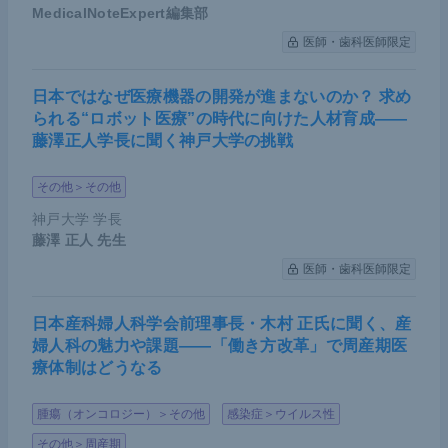
MedicalNoteExpert編集部
医師・歯科医師限定
日本ではなぜ医療機器の開発が進まないのか？ 求め
られる“ロボット医療”の時代に向けた人材育成――
藤澤正人学長に聞く神戸大学の挑戦
その他＞その他
神戸大学 学長
藤澤 正人
先生
医師・歯科医師限定
日本産科婦人科学会前理事長・木村 正氏に聞く、産
婦人科の魅力や課題――「働き方改革」で周産期医
療体制はどうなる
腫瘍（オンコロジー）＞その他
感染症＞ウイルス性
その他＞周産期