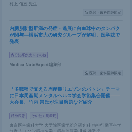
村上 信五
先生
医師・歯科医師限定
内臓脂肪型肥満の発症・進展に白血球中のタンパク
が関与―横浜市大の研究グループが解明、医学誌で
発表
内分泌系疾患＞その他
MedicalNoteExpert編集部
医師・歯科医師限定
「多職種で支える周産期リエゾンのバトン」テーマ
に日本周産期メンタルヘルス学会学術集会開催――
大会長、竹内 崇氏が注目演題など紹介
精神疾患
その他＞周産期
東京医科歯科大学 大学院医歯学総合研究科 精神行動医科学
分野 リエゾン精神医学・精神腫瘍学担当 准教授