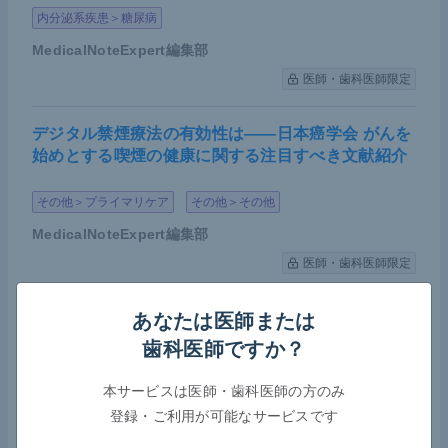
内分泌系疾患＞糖尿病
MedicalNoteExpert編集部
医師・歯科医師限定
デジタル禁煙療法の有効性は――日本癌学会 がんを
始めとする喫煙の健康に関する注目すべき文献紹介
その他＞プライマリケア
その他＞その他
MedicalNoteExpert編集部
医師・歯科医師限定
クラファンで若手がん研究者を支援――日本癌学
あなたは医師または
会、秋の学術総会で応援イベント開催
歯科医師ですか？
その他＞その他
本サービスは医師・歯科医師の方のみ
登録・ご利用が可能なサービスです
藤田医科大学医科学研究センター 研究員／慶應義塾大学医
学部 先端医科学研究所 訪問研究員