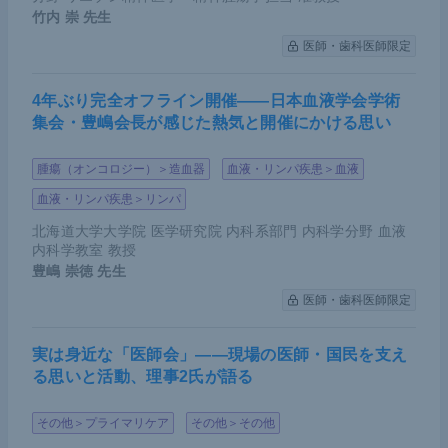
竹内 崇
先生
医師・歯科医師限定
4年ぶり完全オフライン開催――日本血液学会学術
集会・豊嶋会長が感じた熱気と開催にかける思い
腫瘍（オンコロジー）＞造血器
血液・リンパ疾患＞血液
血液・リンパ疾患＞リンパ
北海道大学大学院 医学研究院 内科系部門 内科学分野 血液
内科学教室 教授
豊嶋 崇徳
先生
医師・歯科医師限定
実は身近な「医師会」――現場の医師・国民を支え
る思いと活動、理事2氏が語る
その他＞プライマリケア
その他＞その他