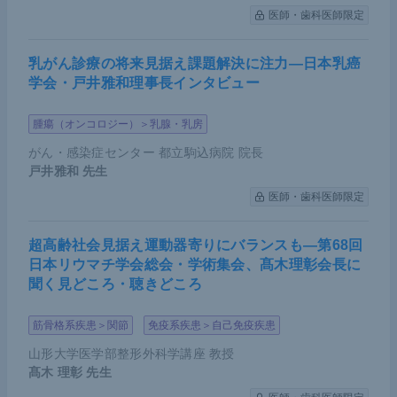
医師・歯科医師限定
乳がん診療の将来見据え課題解決に注力―日本乳癌
学会・戸井雅和理事長インタビュー
腫瘍（オンコロジー）＞乳腺・乳房
がん・感染症センター 都立駒込病院 院長
戸井雅和
先生
医師・歯科医師限定
超高齢社会見据え運動器寄りにバランスも―第68回
日本リウマチ学会総会・学術集会、髙木理彰会長に
聞く見どころ・聴きどころ
筋骨格系疾患＞関節
免疫系疾患＞自己免疫疾患
山形大学医学部整形外科学講座 教授
髙木 理彰
先生