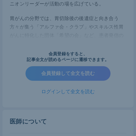
ニオンリーダーが活動の場を広げている。
胃がんの分野では、胃切除後の後遺症と向き合う
方々が集う「アルファ会・クラブ」やスキルス性胃
がんに特化した団体「希望の会」など、患者発信の
活動が目立つ。私は日本胃癌学会理事長としてペイ
シェント・アドボカシーを進めることは急務と捉え
会員登録をすると、
記事全文が読めるページに遷移できます。
ている。そのなかで、学会ホームページに患者団体
へのリンクを掲載することや、総会などで患者が参
会員登録して全文を読む
加するセッションやシンポジウムを開催することを
計画してきた。最近では、韓国と中国のがん関連学
ログインして全文を読む
会および米国の患者団体とコラボレーションし、シ
ンポジウムの企画を進めた。
ライフスタイルや価値観に合った選択をすることは
医師について
患者の権利であるが、その実現は容易ではない。ま
た、がんに向き合う患者がいかにして正しい医療情