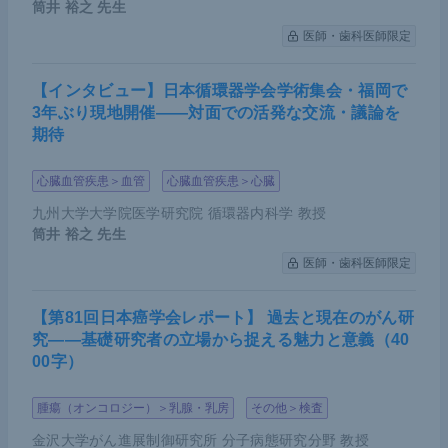
筒井 裕之
先生
医師・歯科医師限定
【インタビュー】日本循環器学会学術集会・福岡で
3年ぶり現地開催――対面での活発な交流・議論を
期待
心臓血管疾患＞血管
心臓血管疾患＞心臓
九州大学大学院医学研究院 循環器内科学 教授
筒井 裕之
先生
医師・歯科医師限定
【第81回日本癌学会レポート】 過去と現在のがん研
究――基礎研究者の立場から捉える魅力と意義（40
00字）
腫瘍（オンコロジー）＞乳腺・乳房
その他＞検査
金沢大学がん進展制御研究所 分子病態研究分野 教授