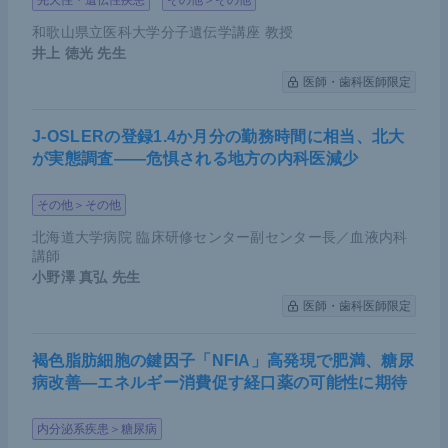
先天性・遺伝性疾患
その他＞その他
和歌山県立医科大学分子遺伝学講座 教授
井上 徳光
先生
医師・歯科医師限定
J-OSLERの登録1.4か月分の勤務時間に相当、北大
が実態調査――危惧される地方の内科医減少
その他＞その他
北海道大学病院 臨床研修センター副センター長／血液内科
講師
小野澤 真弘
先生
医師・歯科医師限定
褐色脂肪細胞の鍵因子「NFIA」高発現で肥満、糖尿
病改善―エネルギー消費促す経口薬の可能性に期待
内分泌系疾患＞糖尿病