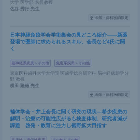
大学 医学部 名誉教授
佐谷 秀行
先生
医師・歯科医師限定
日本神経免疫学会学術集会の見どころ紹介――新薬
登場で医師に求められるスキル、会長など4氏に聞
く
脳神経系疾患＞その他
免疫系疾患＞その他
東京医科歯科大学大学院 医歯学総合研究科 脳神経病態学分
野 教授
横田 隆徳
先生
医師・歯科医師限定
補体学会・井上会長に聞く研究の現状―希少疾患の
解明・治療の可能性広がるも検査体制、研究者減が
課題 啓発・教育に注力し裾野拡大目指す