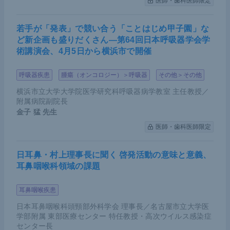
医師・歯科医師限定
若手が「発表」で競い合う「ことはじめ甲子園」な
ど新企画も盛りだくさん―第64回日本呼吸器学会学
術講演会、4月5日から横浜市で開催
呼吸器疾患
腫瘍（オンコロジー）＞呼吸器
その他＞その他
横浜市立大学大学院医学研究科呼吸器病学教室 主任教授／
附属病院副院長
金子 猛
先生
医師・歯科医師限定
日耳鼻・村上理事長に聞く 啓発活動の意味と意義、
耳鼻咽喉科領域の課題
耳鼻咽喉疾患
日本耳鼻咽喉科頭頸部外科学会 理事長／名古屋市立大学医
学部附属 東部医療センター 特任教授・高次ウイルス感染症
センター長