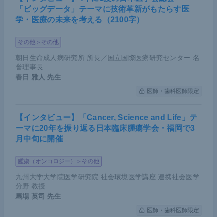
「ビッグデータ」テーマに技術革新がもたらす医
学・医療の未来を考える（2100字）
その他＞その他
朝日生命成人病研究所 所長／国立国際医療研究センター 名
誉理事長
春日 雅人
先生
医師・歯科医師限定
【インタビュー】「Cancer, Science and Life」テ
ーマに20年を振り返る日本臨床腫瘍学会・福岡で3
月中旬に開催
腫瘍（オンコロジー）＞その他
九州大学大学院医学研究院 社会環境医学講座 連携社会医学
分野 教授
馬場 英司
先生
医師・歯科医師限定