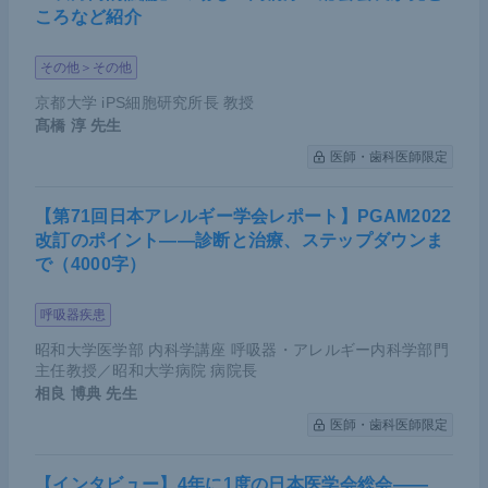
ころなど紹介
その他＞その他
京都大学 iPS細胞研究所長 教授
髙橋 淳
先生
医師・歯科医師限定
【第71回日本アレルギー学会レポート】PGAM2022
改訂のポイント――診断と治療、ステップダウンま
で（4000字）
呼吸器疾患
昭和大学医学部 内科学講座 呼吸器・アレルギー内科学部門
主任教授／昭和大学病院 病院長
相良 博典
先生
医師・歯科医師限定
【インタビュー】4年に1度の日本医学会総会――