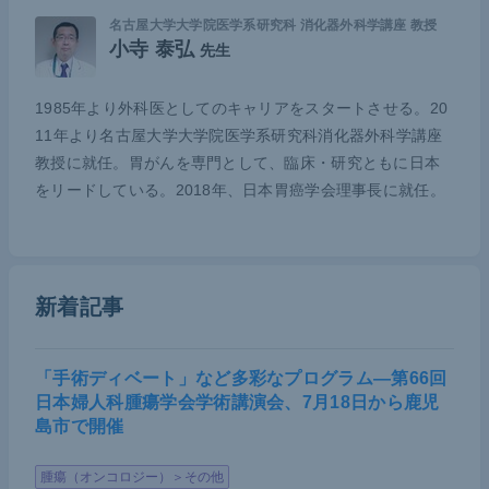
報にたどり着くかという点でも、課題は山積してい
名古屋大学大学院医学系研究科 消化器外科学講座 教授
小寺 泰弘
先生
る。そのようななか、医療界全体でペイシェント・
アドボカシーを推進・実践していくことが求められ
1985年より外科医としてのキャリアをスタートさせる。20
ている。胃がん領域でもその実戦に向けて連携を深
11年より名古屋大学大学院医学系研究科消化器外科学講座
め、具体的な方策を進めていく所存だ。
教授に就任。胃がんを専門として、臨床・研究ともに日本
をリードしている。2018年、日本胃癌学会理事長に就任。
新着記事
「手術ディベート」など多彩なプログラム―第66回
日本婦人科腫瘍学会学術講演会、7月18日から鹿児
島市で開催
腫瘍（オンコロジー）＞その他