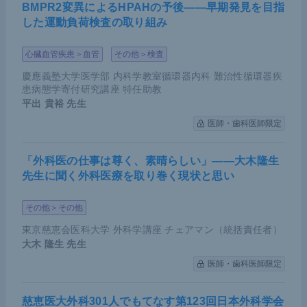
BMPR2変異によるHPAHの予後――早期発見を目指
した運動負荷検査の取り組み
心臓血管疾患＞血管
その他＞検査
慶應義塾大学医学部 内科学教室循環器内科 難治性循環器疾
患病態学寄付研究講座 特任助教
平出 貴裕
先生
医師・歯科医師限定
「外科医の仕事は尊く、素晴らしい」――大木隆生
先生に聞く外科医療を取り巻く現状と思い
その他＞その他
東京慈恵会医科大学 外科学講座 チェアマン（統括責任者）
大木 隆生
先生
医師・歯科医師限定
慈恵医大外科301人でもてなす第123回日本外科学会