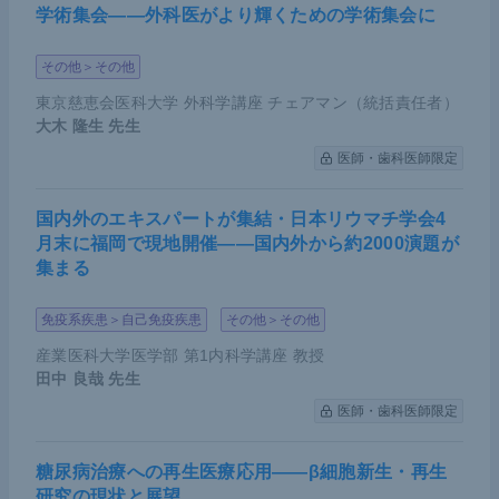
学術集会――外科医がより輝くための学術集会に
その他＞その他
東京慈恵会医科大学 外科学講座 チェアマン（統括責任者）
大木 隆生
先生
医師・歯科医師限定
国内外のエキスパートが集結・日本リウマチ学会4
月末に福岡で現地開催――国内外から約2000演題が
集まる
免疫系疾患＞自己免疫疾患
その他＞その他
産業医科大学医学部 第1内科学講座 教授
田中 良哉
先生
医師・歯科医師限定
糖尿病治療への再生医療応用――β細胞新生・再生
研究の現状と展望