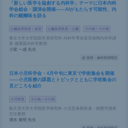
「新しい医学を協創する内科学」テーマに日本内科
学会総会・講演会開催――AIがもたらす可能性、内
科の醍醐味を語る
心臓血管疾患＞血管
心臓血管疾患＞心臓
その他＞その他
東京大学大学院医学系研究科 内科学専攻器官病態内科学講
座 循環器内科学教授
小室 一成
先生
医師・歯科医師限定
日本小児科学会・4月中旬に東京で学術集会を開催
――小児医療の課題とトピックとともに学術集会の
見どころを紹介
小児疾患
その他＞その他
順天堂大学大学院医学研究科 小児思春期発達・病態学講座
主任教授
清水 俊明
先生