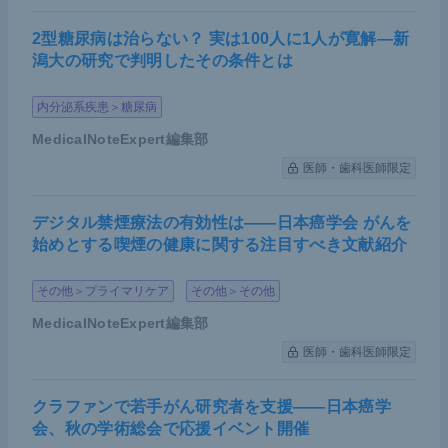
2型糖尿病は治らない？ 実は100人に1人が寛解―新
潟大の研究で判明したその条件とは
内分泌系疾患＞糖尿病
MedicalNoteExpert編集部
医師・歯科医師限定
デジタル禁煙療法の有効性は――日本癌学会 がんを
始めとする喫煙の健康に関する注目すべき文献紹介
その他＞プライマリケア
その他＞その他
MedicalNoteExpert編集部
医師・歯科医師限定
クラファンで若手がん研究者を支援――日本癌学
会、秋の学術総会で応援イベント開催