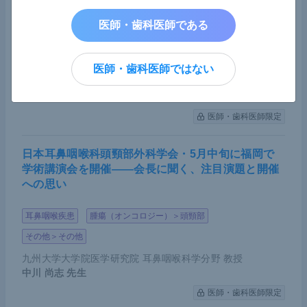
医師・歯科医師である
先天性・遺伝性疾患
小児疾患
筋骨格系疾患＞骨
その他＞プライマリケア
医師・歯科医師ではない
大阪大学大学院歯学研究科 小児歯科学講座 教授／大阪大学
歯学部附属病院 小児歯科 科長
仲野 和彦
先生
医師・歯科医師限定
日本耳鼻咽喉科頭頸部外科学会・5月中旬に福岡で
学術講演会を開催――会長に聞く、注目演題と開催
への思い
耳鼻咽喉疾患
腫瘍（オンコロジー）＞頭頸部
その他＞その他
九州大学大学院医学研究院 耳鼻咽喉科学分野 教授
中川 尚志
先生
医師・歯科医師限定