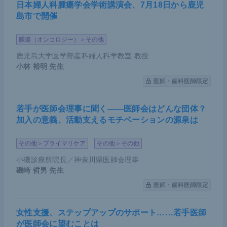
ム組み込みに着目しており、ctDNAの肝細胞癌への
日本婦人科腫瘍学会学術講演会、7月18日から鹿児
島市で開催
実用化へ向けた重要かつユニークな研究であると考
え、選択した。
腫瘍（オンコロジー）＞その他
鹿児島大学医学部産科婦人科学教室 教授
要旨
小林 裕明
先生
医師・歯科医師限定
HBV DNAは宿主ゲノムへの組み込みが起こるこ
若手が医師会理事に聞く――医師会はどんな団体？
とが知られており、これは主要な発癌因子として
加入の意義、活動支えるモチベーションの源泉は
働く。
肝切除術を受けた50名のHBV関連肝細胞癌患者に
その他＞プライマリケア
その他＞その他
対して、切除標本を次世代シークエンスに供した
小磯診療所院長／神奈川県医師会理事
磯崎 哲男
ところ、44名（88%）でHBVゲノム組み込みを認
先生
めた。
医師・歯科医師限定
同定されたHBVゲノム組み込みに由来するウイル
女性支援、ステップアップのサポート……若手医師
ス-宿主キメラDNA（virus-host chimera DNA, vh-
が医師会に望むことは