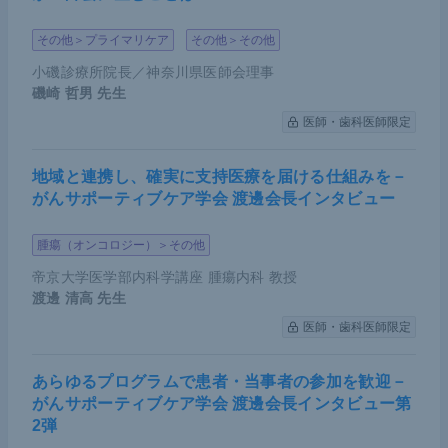
DNA）をdroplet digital PCR法で血漿から定量し
たところ、43名（98%）で検出され、その量は腫
その他＞プライマリケア
その他＞その他
瘍径との相関を認めた。
小磯診療所院長／神奈川県医師会理事
磯崎 哲男
先生
術後2ヶ月で血漿vh-DNAが陽性だった患者群では
医師・歯科医師限定
90%（9/10）で1年以内の再発を認めたのに対
し、陰性だった患者群では38%（13/34）であっ
地域と連携し、確実に支持医療を届ける仕組みを－
た。
がんサポーティブケア学会 渡邊会長インタビュー
再発患者の77%（17/22）では、再発時に同一のv
腫瘍（オンコロジー）＞その他
h-DNAを認め、同一クローンに由来する癌と考え
られた。
帝京大学医学部内科学講座 腫瘍内科 教授
渡邊 清高
先生
以上より、vh-DNAはHBV関連肝癌における新たな
医師・歯科医師限定
腫瘍検出マーカーとして有望であると考えられる。
また、腫瘍切除後の残存腫瘍量およびクローン性の
あらゆるプログラムで患者・当事者の参加を歓迎－
良い指標ともなり得る。
がんサポーティブケア学会 渡邊会長インタビュー第
2弾