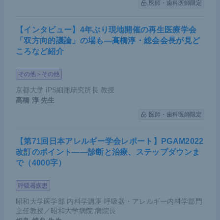
医師・歯科医師限定
【インタビュー】4年ぶり現地開催の再生医療学会
「双方向的議論」の場も―髙橋淳・総会会長が見ど
ころなど紹介
その他＞その他
京都大学 iPS細胞研究所長 教授
髙橋 淳
先生
医師・歯科医師限定
【第71回日本アレルギー学会レポート】PGAM2022
改訂のポイント――診断と治療、ステップダウンま
で（4000字）
呼吸器疾患
昭和大学医学部 内科学講座 呼吸器・アレルギー内科学部門
主任教授／昭和大学病院 病院長