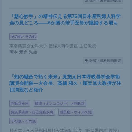
医師・歯科医師限定
「慈心妙手」の精神伝える第75回日本産科婦人科学
会の見どころ――6か国の若手医師が議論する場も
その他＞その他
東京慈恵会医科大学 産婦人科学講座 主任教授
岡本 愛光
先生
医師・歯科医師限定
「知の融合で拓く未来」見据え日本呼吸器学会学術
講演会開催―大会長、髙橋 和久・順天堂大教授が注
目演題など紹介
呼吸器疾患
腫瘍（オンコロジー）＞呼吸器
免疫系疾患＞自己免疫疾患
感染症＞ウイルス性
その他＞その他
順天堂大学医学部附属順天堂医院 院長（呼吸器内科 教授）