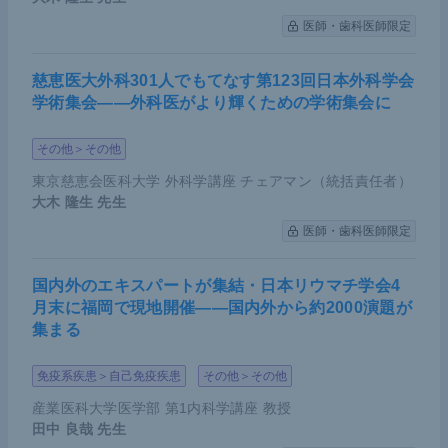
医師・歯科医師限定
慈恵医大外科301人でもてなす第123回日本外科学会
学術集会――外科医がより輝くための学術集会に
その他＞その他
東京慈恵会医科大学 外科学講座 チェアマン（統括責任者）
大木 隆生
先生
医師・歯科医師限定
国内外のエキスパートが集結・日本リウマチ学会4
月末に福岡で現地開催――国内外から約2000演題が
集まる
免疫系疾患＞自己免疫疾患
その他＞その他
産業医科大学医学部 第1内科学講座 教授
田中 良哉
先生