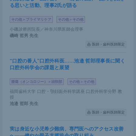
る思いと活動、理事2氏が語る
その他＞プライマリケア
その他＞その他
小磯診療所院長／神奈川県医師会理事
磯崎 哲男
先生
医師・歯科医師限定
“口腔の番人”口腔外科医……池邉 哲郎理事長に聞く
口腔外科学会の課題と展望
腫瘍（オンコロジー）＞頭頸部
その他＞その他
福岡歯科大学 口腔・顎顔面外科学講座 口腔外科学分野 教
授
池邉 哲郎
先生
医師・歯科医師限定
実は身近な小児希少難病、専門医へのアクセス改善
へ――健やか親子支援協会の取り組み