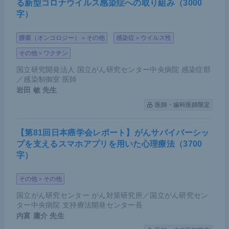
る新型コロナウイルス感染症への取り組み（3000
字）
腫瘍（オンコロジー）＞その他
感染症＞ウイルス性
その他＞ワクチン
国立研究開発法人 国立がん研究センター中央病院 感染症部
／感染制御室 医師
岩田 敏
先生
医師・歯科医師限定
【第81回日本癌学会レポート】がんサバイバーシッ
プを支えるスマホアプリを用いた心理療法（3700
字）
その他＞その他
国立がん研究センター がん対策研究所／国立がん研究セン
ター中央病院 支持療法開発センター長
内富 庸介
先生