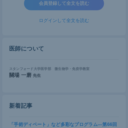
会員登録して全文を読む
度・特異度ともに良い診断能を誇るが、利便性やコ
ストの問題を抱える。一方で、α-fetoprotein (AFP)
ログインして全文を読む
といった腫瘍マーカーの測定は比較的簡便かつ安価
であるが、特異度は41〜65%と高くない。
そうした中、新たな診断法として近年注目を集めて
医師について
いるのが、cell-free tumor-specific DNA (ctDNA) に
よるリキッドバイオプシーである。末梢血中に含ま
れる腫瘍細胞由来の循環DNAを測定する本手法は、
スタンフォード大学医学部 微生物学・免疫学教室
關場 一磨
先生
従来の腫瘍マーカーに比べて、その由来が明確であ
り腫瘍の早期発見マーカーとして期待されている。
しかしながら、早期の肝細胞癌においては、ctDNA
新着記事
と正常細胞由来DNAとの区別が難しく、ctDNA検出
率は9〜21.2%と低いままであった。そこで、本紹介
論文はそうした制約を乗り越えるためにHBVのゲノ
「手術ディベート」など多彩なプログラム―第66回