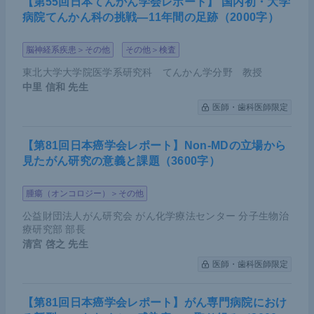
【第55回日本てんかん学会レポート】 国内初・大学
病院てんかん科の挑戦―11年間の足跡（2000字）
脳神経系疾患＞その他
その他＞検査
東北大学大学院医学系研究科 てんかん学分野 教授
中里 信和
先生
医師・歯科医師限定
【第81回日本癌学会レポート】Non-MDの立場から
見たがん研究の意義と課題（3600字）
腫瘍（オンコロジー）＞その他
公益財団法人がん研究会 がん化学療法センター 分子生物治
療研究部 部長
清宮 啓之
先生
医師・歯科医師限定
【第81回日本癌学会レポート】がん専門病院におけ