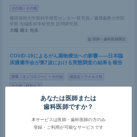
その他＞その他
藤田医科大学医科学研究センター 研究員／慶應義塾大学医
学部 先端医科学研究所 訪問研究員
大槻 雄士
先生
医師・歯科医師限定
COVID-19によるがん薬物療法への影響――日本臨
床腫瘍学会が第7波における実態調査の結果を報告
腫瘍（オンコロジー）＞その他
感染症＞ウイルス性
その他＞緩和ケア
MedicalNoteExpert編集部
あなたは医師または
医師・歯科医師限定
歯科医師ですか？
本サービスは医師・歯科医師の方のみ
乳歯早期脱落の陰に低ホスファターゼ症の可能性―
登録・ご利用が可能なサービスです
―「遭遇した歯科医は小児歯科専門医と連携を」早
期発見に向け呼びかけ