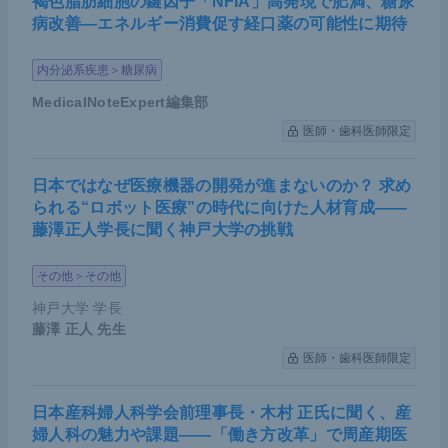
褐色脂肪細胞の鍵因子「NFIA」高発現で肥満、糖尿
病改善―エネルギー消費促す経口薬の可能性に期待
内分泌系疾患＞糖尿病
MedicalNoteExpert編集部
医師・歯科医師限定
日本ではなぜ医療機器の開発が進まないのか？ 求め
られる“ロボット医療”の時代に向けた人材育成――
藤澤正人学長に聞く神戸大学の挑戦
その他＞その他
神戸大学 学長
藤澤 正人
先生
医師・歯科医師限定
日本産科婦人科学会前理事長・木村 正氏に聞く、産
婦人科の魅力や課題――「働き方改革」で周産期医