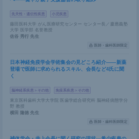
先天性・遺伝性疾患
小児疾患
藤田医科大学 がん医療研究センター センター長／慶應義塾
大学 医学部 名誉教授
佐谷 秀行
先生
医師・歯科医師限定
日本神経免疫学会学術集会の見どころ紹介――新薬
登場で医師に求められるスキル、会長など4氏に聞
く
脳神経系疾患＞その他
免疫系疾患＞その他
東京医科歯科大学大学院 医歯学総合研究科 脳神経病態学分
野 教授
横田 隆徳
先生
医師・歯科医師限定
補体学会・井上会長に聞く研究の現状―希少疾患の