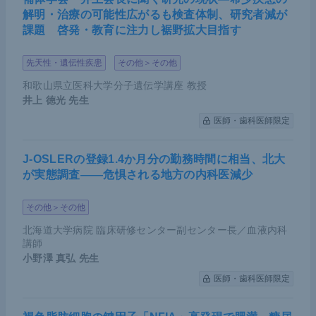
解明・治療の可能性広がるも検査体制、研究者減が
課題 啓発・教育に注力し裾野拡大目指す
先天性・遺伝性疾患
その他＞その他
和歌山県立医科大学分子遺伝学講座 教授
井上 徳光
先生
医師・歯科医師限定
J-OSLERの登録1.4か月分の勤務時間に相当、北大
が実態調査――危惧される地方の内科医減少
その他＞その他
北海道大学病院 臨床研修センター副センター長／血液内科
講師
小野澤 真弘
先生
医師・歯科医師限定