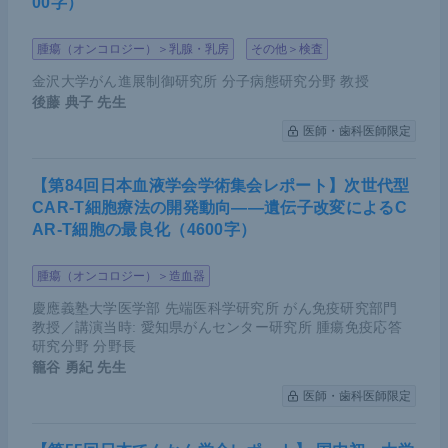
00字）
腫瘍（オンコロジー）＞乳腺・乳房
その他＞検査
金沢大学がん進展制御研究所 分子病態研究分野 教授
後藤 典子
先生
医師・歯科医師限定
【第84回日本血液学会学術集会レポート】次世代型
CAR-T細胞療法の開発動向――遺伝子改変によるC
AR-T細胞の最良化（4600字）
腫瘍（オンコロジー）＞造血器
慶應義塾大学医学部 先端医科学研究所 がん免疫研究部門
教授／講演当時: 愛知県がんセンター研究所 腫瘍免疫応答
研究分野 分野長
籠谷 勇紀
先生
医師・歯科医師限定