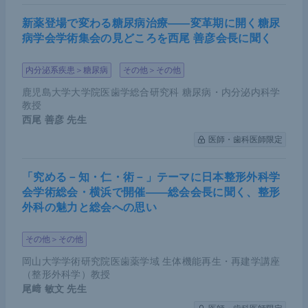
新薬登場で変わる糖尿病治療――変革期に開く糖尿
病学会学術集会の見どころを西尾 善彦会長に聞く
内分泌系疾患＞糖尿病
その他＞その他
鹿児島大学大学院医歯学総合研究科 糖尿病・内分泌内科学
教授
西尾 善彦
先生
医師・歯科医師限定
「究める－知・仁・術－」テーマに日本整形外科学
会学術総会・横浜で開催――総会会長に聞く、整形
外科の魅力と総会への思い
その他＞その他
岡山大学学術研究院医歯薬学域 生体機能再生・再建学講座
（整形外科学）教授
尾﨑 敏文
先生