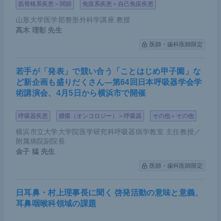
筋骨格系疾患＞関節
免疫系疾患＞自己免疫疾患
論文からの学び
山形大学医学部整形外科学講座 教授
髙木 理彰
先生
医師・歯科医師限定
近年注目されているリキッドバイオプシーの新たな
発展形を示した論文である。既知（cell-free DNA）
若手が「発表」で競い合う「ことはじめ甲子園」な
と既知（HBVゲノム組み込み）とを組み合わせて、
ど新企画も盛りだくさん―第64回日本呼吸器学会学
新たな手法を生み出すという意欲的な姿勢に感銘を
術講演会、4月5日から横浜市で開催
受けた。今後は一般的な体細胞遺伝子変異の検出の
みならず、このような疾患ごとに個別化したリキッ
呼吸器疾患
腫瘍（オンコロジー）＞呼吸器
その他＞その他
ドバイオプシー技術が発展してくることが見込まれ
横浜市立大学大学院医学研究科呼吸器病学教室 主任教授／
附属病院副院長
る。
金子 猛
先生
医師・歯科医師限定
日耳鼻・村上理事長に聞く 啓発活動の意味と意義、
耳鼻咽喉科領域の課題