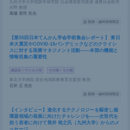
九州大学大学院医学研究院 社会環境医学講座 連携社会医学
分野 教授
馬場 英司
先生
医師・歯科医師限定
【第55回日本てんかん学会学術集会レポート】 東日
本大震災やCOVID-19パンデミックなどのクライシ
スに対する医療マネジメント活動――本部の機能と
情報収集の重要性
感染症＞ウイルス性
その他＞その他
東北大学病院 総合地域医療教育支援部 教授
石井 正
先生
医師・歯科医師限定
【インタビュー】進化するテクノロジーを駆使し循
環器領域の発展に向けたチャレンジを――次世代を
担う若者に向けて筒井 裕之氏（九州大学）からのメ
ッセージ