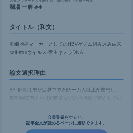
スタンフォード大学医学部 微生物学・免疫学教室
關場 一磨
先生
タイトル（和文）
肝細胞癌マーカーとしてのHBVゲノム組み込み由来
cell-freeウイルス-宿主キメラDNA
論文選択理由
B型肝炎は未だ世界中で2億5千万人以上が罹患し、
毎年約90万人が肝細胞癌などの合併症で死亡してい
る。特に、肝細胞癌診療では、根治術の第一選択で
ある肝切除後の再発率の高さが問題となっており、
会員登録をすると、
その予防法はもちろんのこと、診断技術の向上が求
記事全文が読めるページに遷移できます。
められている。造影CTやMRIといった画像検査は感