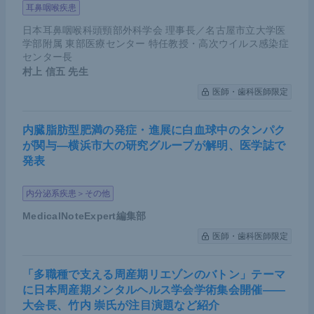
耳鼻咽喉疾患
日本耳鼻咽喉科頭頸部外科学会 理事長／名古屋市立大学医
学部附属 東部医療センター 特任教授・高次ウイルス感染症
センター長
村上 信五
先生
医師・歯科医師限定
内臓脂肪型肥満の発症・進展に白血球中のタンパク
が関与―横浜市大の研究グループが解明、医学誌で
発表
内分泌系疾患＞その他
MedicalNoteExpert編集部
医師・歯科医師限定
「多職種で支える周産期リエゾンのバトン」テーマ
に日本周産期メンタルヘルス学会学術集会開催――
大会長、竹内 崇氏が注目演題など紹介