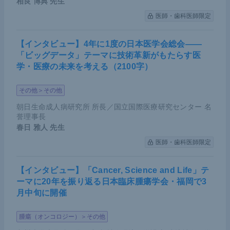
相良 博典
先生
医師・歯科医師限定
【インタビュー】4年に1度の日本医学会総会――
「ビッグデータ」テーマに技術革新がもたらす医
学・医療の未来を考える（2100字）
その他＞その他
朝日生命成人病研究所 所長／国立国際医療研究センター 名
誉理事長
春日 雅人
先生
医師・歯科医師限定
【インタビュー】「Cancer, Science and Life」テ
ーマに20年を振り返る日本臨床腫瘍学会・福岡で3
月中旬に開催
腫瘍（オンコロジー）＞その他