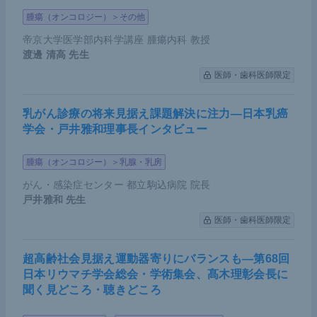
議論・解釈
腫瘍（オンコロジー）＞その他
帝京大学医学部内科学講座 腫瘍内科 教授
非腫瘍部におけるゲノム組み込みを拾い上げてし
渡邊 清高
先生
まっている可能性のさらなる否定のために、非腫
医師・歯科医師限定
瘍部のシークエンスデータも論文中で提示して欲
しかった。
乳がん診療の将来見据え課題解決に注力―日本乳癌
学会・戸井雅和理事長インタビュー
今後、被験者数を増やして、vh-DNAの中でも予
後や再発率と直結するものが同定できれば、より
腫瘍（オンコロジー）＞乳腺・乳房
簡便な腫瘍検出マーカーとなり得る。
がん・感染症センター 都立駒込病院 院長
HBV関連肝癌という限られた集団にしか適用でき
戸井雅和
先生
ない手法であり、現時点では広く適応される研究
医師・歯科医師限定
ではないが、ウイルスのゲノム組み込みを起こす
他のウイルス（ヒトパピローマウイルスなど）に
超高齢社会見据え運動器寄りにバランスも―第68回
日本リウマチ学会総会・学術集会、髙木理彰会長に
もコンセプトは応用可能であり、今後の研究発展
聞く見どころ・聴きどころ
が期待される。