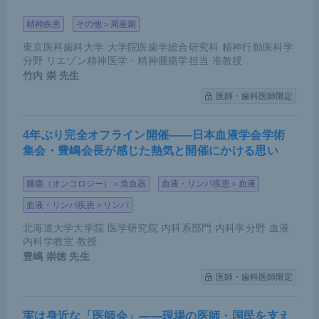
精神疾患
その他＞周産期
東京医科歯科大学 大学院医歯学総合研究科 精神行動医科学
分野 リエゾン精神医学・精神腫瘍学担当 准教授
竹内 崇
先生
医師・歯科医師限定
4年ぶり完全オフライン開催――日本血液学会学術
集会・豊嶋会長が感じた熱気と開催にかける思い
腫瘍（オンコロジー）＞造血器
血液・リンパ疾患＞血液
血液・リンパ疾患＞リンパ
北海道大学大学院 医学研究院 内科系部門 内科学分野 血液
内科学教室 教授
豊嶋 崇徳
先生
医師・歯科医師限定
実は身近な「医師会」――現場の医師・国民を支え