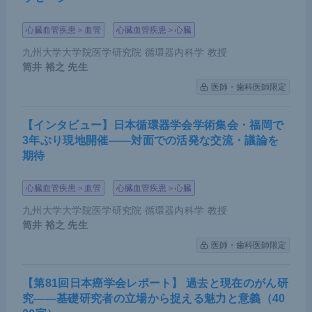
心臓血管疾患＞血管
心臓血管疾患＞心臓
九州大学大学院医学研究院 循環器内科学 教授
筒井 裕之
先生
医師・歯科医師限定
【インタビュー】日本循環器学会学術集会・福岡で
3年ぶり現地開催――対面での活発な交流・議論を
期待
心臓血管疾患＞血管
心臓血管疾患＞心臓
九州大学大学院医学研究院 循環器内科学 教授
筒井 裕之
先生
医師・歯科医師限定
【第81回日本癌学会レポート】 過去と現在のがん研
究――基礎研究者の立場から捉える魅力と意義（40