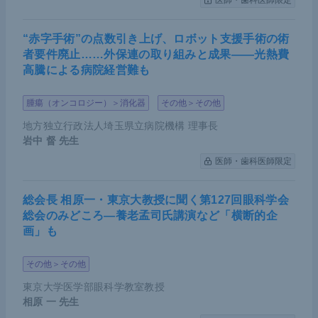
医師・歯科医師限定
“赤字手術”の点数引き上げ、ロボット支援手術の術
者要件廃止……外保連の取り組みと成果――光熱費
高騰による病院経営難も
腫瘍（オンコロジー）＞消化器
その他＞その他
地方独立行政法人埼玉県立病院機構 理事長
岩中 督
先生
医師・歯科医師限定
総会長 相原一・東京大教授に聞く第127回眼科学会
総会のみどころ―養老孟司氏講演など「横断的企
画」も
その他＞その他
東京大学医学部眼科学教室教授
相原 一
先生