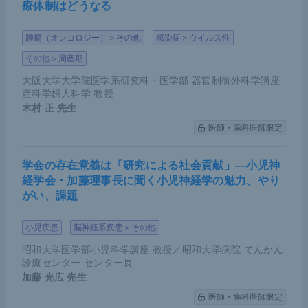
療体制はどうなる
腫瘍（オンコロジー）＞その他
感染症＞ウイルス性
その他＞周産期
大阪大学大学院医学系研究科・医学部 器官制御外科学講座
産科学婦人科学 教授
木村 正
先生
医師・歯科医師限定
学会の存在意義は「研究による社会貢献」―小児神
経学会・加藤理事長に聞く小児神経学の魅力、やり
がい、課題
小児疾患
脳神経系疾患＞その他
昭和大学医学部小児科学講座 教授／昭和大学病院 てんかん
診療センター センター長
加藤 光広
先生
医師・歯科医師限定