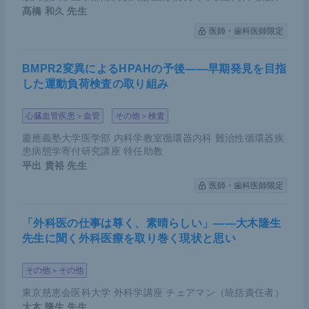
髙橋 和久
先生
医師・歯科医師限定
BMPR2変異によるHPAHの予後――早期発見を目指
した運動負荷検査の取り組み
心臓血管疾患＞血管
その他＞検査
慶應義塾大学医学部 内科学教室循環器内科 難治性循環器疾
患病態学寄付研究講座 特任助教
平出 貴裕
先生
医師・歯科医師限定
「外科医の仕事は尊く、素晴らしい」――大木隆生
先生に聞く外科医療を取り巻く現状と思い
その他＞その他
東京慈恵会医科大学 外科学講座 チェアマン（統括責任者）
大木 隆生
先生