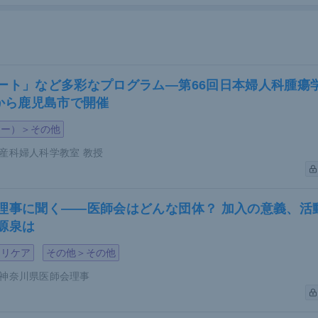
ート」など多彩なプログラム―第66回日本婦人科腫瘍
日から鹿児島市で開催
ジー）＞その他
産科婦人科学教室 教授
理事に聞く――医師会はどんな団体？ 加入の意義、活
源泉は
マリケア
その他＞その他
神奈川県医師会理事