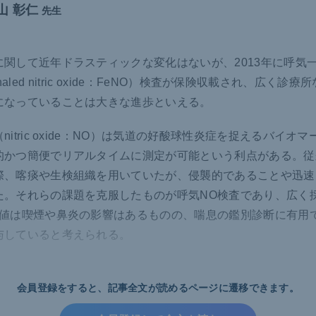
山 彰仁
先生
に関して近年ドラスティックな変化はないが、2013年に呼気一
l exhaled nitric oxide：FeNO）検査が保険収載され、広く診
になっていることは大きな進歩といえる。
nitric oxide：NO）は気道の好酸球性炎症を捉えるバイオ
的かつ簡便でリアルタイムに測定が可能という利点がある。従
際、喀痰や生検組織を用いていたが、侵襲的であることや迅速
た。それらの課題を克服したものが呼気NO検査であり、広く
O値は喫煙や鼻炎の影響はあるものの、喘息の鑑別診断に有用
与していると考えられる。
門施設でよく使われるようになっているのが呼吸抵抗検査（モ
モストグラフ」は東北大学の黒澤 一教授が開発したもので、
会員登録をすると、
記事全文が読めるページに遷移できます。
における空気の通りにくさ）を色付きで視覚的に診ることがで