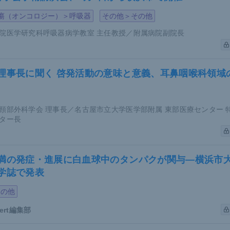
瘍（オンコロジー）＞呼吸器
その他＞その他
院医学研究科呼吸器病学教室 主任教授／附属病院副院長
理事長に聞く 啓発活動の意味と意義、耳鼻咽喉科領域
頸部外科学会 理事長／名古屋市立大学医学部附属 東部医療センター 
ター長
満の発症・進展に白血球中のタンパクが関与―横浜市
学誌で発表
その他
pert編集部