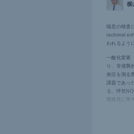
横
喘息の検査
ractiona
われるよう
一酸化窒素（
り、非侵襲
炎症を測る
課題であっ
る。呼気N
期発見に寄
もう1つ専
ど）だ。
「
抵抗（気道