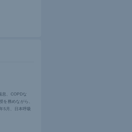
つまり患者
はさらに苦
価が可能で
慣れている
検査とは異
いものとな
息、COPDな
授を務めながら、
年5月、日本呼吸