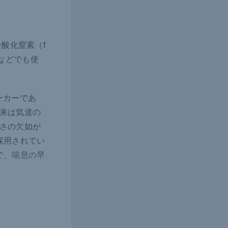
酸化窒素（f
療所などでも使
マーカーであ
来は気道の
さの欠如が
採用されてい
で、喘息の早
ストグラフな
安静時の呼吸
きる検査法