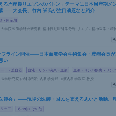
える周産期リエゾンのバトン」テーマに日本周産期メ
催――大会長、竹内 崇氏が注目演題など紹介
他＞周産期
 大学院医歯学総合研究科 精神行動医科学分野 リエゾン精神医学・精
オフライン開催――日本血液学会学術集会・豊嶋会長が
思い
ジー）＞造血器
血液・リンパ疾患＞血液
血液・リンパ疾患＞リン
 医学研究院 内科系部門 内科学分野 血液内科学教室 教授
医師会」――現場の医師・国民を支える思いと活動、理
マリケア
その他＞その他