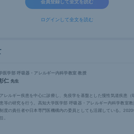
会員登録して全文を読む
来の呼吸機能検査のように思い切り息を吐き切る必要がない。
性の検査ではないため、より客観性がある。
ログインして全文を読む
を持つ患者は元々息苦しさなどの症状があり、呼吸機能検査で
する場面があった。その点、気道抵抗の測定は通常の呼吸で評
患者の負担が少ない検査として有用である。ただし、これまで
て
のパラメータを反映するものでもあるが、努力依存性の肺機能
の検査であるため、個々の患者の病態を把握するうえで興味深
学医学部 呼吸器・アレルギー内科学教室 教授
彰仁
先生
アレルギー疾患を中心に診療し、免疫学を基盤とした慢性気道疾患（喘
患等の研究を行う。高知大学医学部 呼吸器・アレルギー内科学教室教
制度の責任者や日本専門医機構内の委員としても活躍している。2020
任。