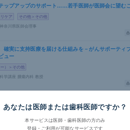
テップアップのサポート……若手医師が医師会に望む
マリケア
その他＞その他
神奈川県医師会理事
、確実に支持医療を届ける仕組みを－がんサポーティブ
ビュー
ジー）＞その他
科学講座 腫瘍内科 教授
グラムで患者・当事者の参加を歓迎－がんサポーティブ
あなたは医師または
歯科医師ですか？
ビュー第2弾
ジー）＞その他
本サービスは医師・歯科医師の方のみ
科学講座 腫瘍内科 教授
登録・ご利用が可能なサービスです