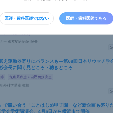
将来見据え課題解決に注力―日本乳癌学会・戸井雅和
医師・歯科医師ではない
医師・歯科医師である
ジー）＞乳腺・乳房
ター 都立駒込病院 院長
据え運動器寄りにバランスも―第68回日本リウマチ学
彰会長に聞く見どころ・聴きどころ
関節
免疫系疾患＞自己免疫疾患
形外科学講座 教授
」で競い合う「ことはじめ甲子園」など新企画も盛りだ
器学会学術講演会、4月5日から横浜市で開催