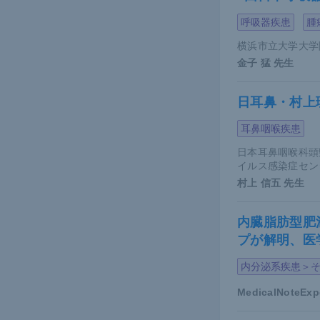
呼吸器疾患
腫
横浜市立大学大学
金子 猛
先生
日耳鼻・村上
耳鼻咽喉疾患
日本耳鼻咽喉科頭
イルス感染症セン
村上 信五
先生
内臓脂肪型肥
プが解明、医
内分泌系疾患＞
MedicalNoteEx