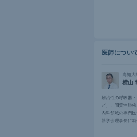
であり、従
の努力依存
呼吸器疾患
しい思いを
あるから、
医師につい
肺機能検査
なり安静時
っている。
高知大
横山 
難治性の呼吸器・
ど）、間質性肺疾
内科領域の専門医
器学会理事長に就