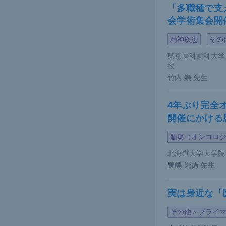
「多職種で支
会学術集会開
精神疾患
その
東京医科歯科大学
授
竹内 崇
先生
4年ぶり完全
開催にかける
腫瘍（オンコロ
北海道大学大学院
豊嶋 崇徳
先生
実は身近な「
その他＞プライ