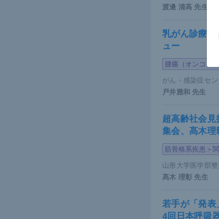
渡邊 清高
先生
乳がん診療の
ュー
腫瘍（オンコロ
がん・感染症セン
戸井雅和
先生
超高齢社会見
集会、髙木理
筋骨格系疾患＞
山形大学医学部整
髙木 理彰
先生
若手が「発表
4回日本呼吸