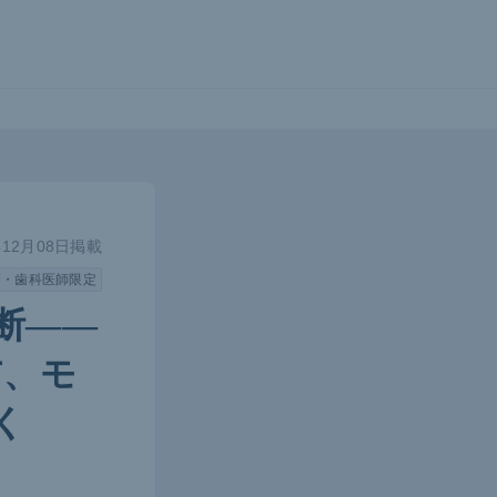
年12月08日掲載
師・歯科医師限定
断――
与、モ
く