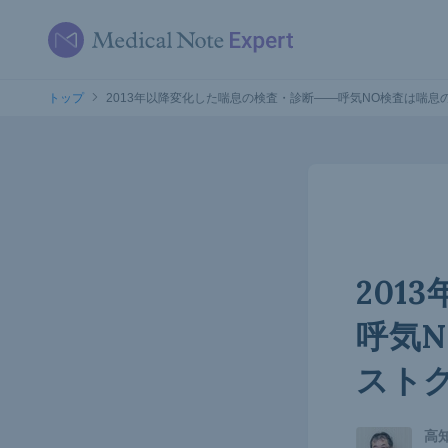
トップ
2013年以降変化した喘息の検査・診断――呼気NO検査は喘
201
呼気
スト
高