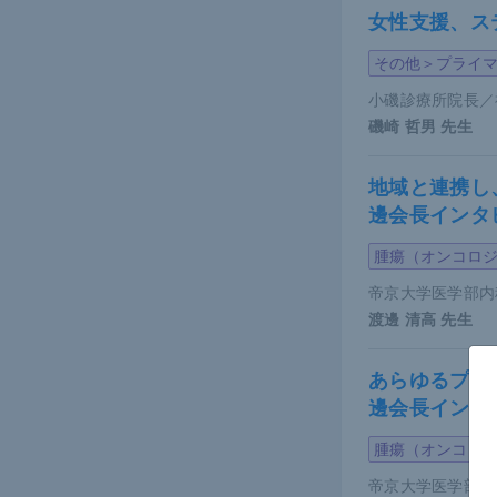
女性支援、ス
その他＞プライ
小磯診療所院長／
磯崎 哲男
先生
地域と連携し
邊会長インタ
腫瘍（オンコロ
帝京大学医学部内
渡邊 清高
先生
あらゆるプロ
邊会長インタ
腫瘍（オンコロ
帝京大学医学部内