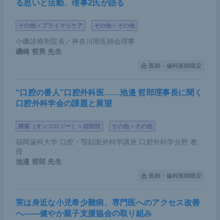
る思いと活動、理事2氏が語る
その他＞プライマリケア
その他＞その他
小磯診療所院長／神奈川県医師会理事
磯崎 哲男
先生
医師・歯科医師限定
“口腔の番人”口腔外科医……池邉 哲郎理事長に聞く
口腔外科学会の課題と展望
腫瘍（オンコロジー）＞頭頸部
その他＞その他
福岡歯科大学 口腔・顎顔面外科学講座 口腔外科学分野 教
授
池邉 哲郎
先生
医師・歯科医師限定
実は身近な小児希少難病、専門医へのアクセス改善
へ――健やか親子支援協会の取り組み