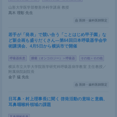
山形大学医学部整形外科学講座 教授
髙木 理彰
先生
医師・歯科医師限定
若手が「発表」で競い合う「ことはじめ甲子園」な
ど新企画も盛りだくさん―第64回日本呼吸器学会学
術講演会、4月5日から横浜市で開催
呼吸器疾患
腫瘍（オンコロジー）＞呼吸器
その他＞その他
横浜市立大学大学院医学研究科呼吸器病学教室 主任教授／
附属病院副院長
金子 猛
先生
医師・歯科医師限定
日耳鼻・村上理事長に聞く 啓発活動の意味と意義、
耳鼻咽喉科領域の課題
耳鼻咽喉疾患