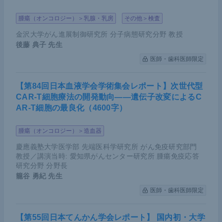
腫瘍（オンコロジー）＞乳腺・乳房
その他＞検査
金沢大学がん進展制御研究所 分子病態研究分野 教授
後藤 典子
先生
医師・歯科医師限定
【第84回日本血液学会学術集会レポート】次世代型
CAR-T細胞療法の開発動向――遺伝子改変によるC
AR-T細胞の最良化（4600字）
腫瘍（オンコロジー）＞造血器
慶應義塾大学医学部 先端医科学研究所 がん免疫研究部門
教授／講演当時: 愛知県がんセンター研究所 腫瘍免疫応答
研究分野 分野長
籠谷 勇紀
先生
医師・歯科医師限定
【第55回日本てんかん学会レポート】 国内初・大学