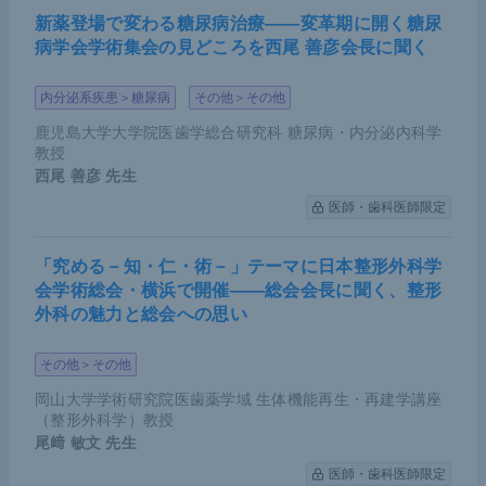
新薬登場で変わる糖尿病治療――変革期に開く糖尿
病学会学術集会の見どころを西尾 善彦会長に聞く
内分泌系疾患＞糖尿病
その他＞その他
鹿児島大学大学院医歯学総合研究科 糖尿病・内分泌内科学
教授
西尾 善彦
先生
医師・歯科医師限定
「究める－知・仁・術－」テーマに日本整形外科学
会学術総会・横浜で開催――総会会長に聞く、整形
外科の魅力と総会への思い
その他＞その他
岡山大学学術研究院医歯薬学域 生体機能再生・再建学講座
（整形外科学）教授
尾﨑 敏文
先生
医師・歯科医師限定