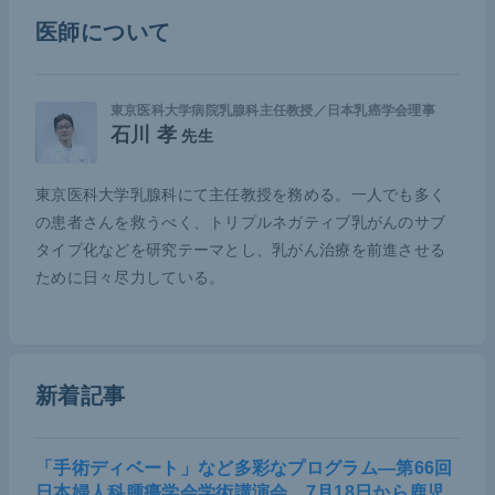
われているのがオラパリブだ。さらに現在新たなPA
医師について
RP阻害剤が開発されている。注目されているタラゾ
パリブは経口薬でほかの抗がん剤は使わずに、すな
わち髪の毛が抜けるなどの副作用もなく4割の症例
東京医科大学病院乳腺科主任教授／日本乳癌学会理事
石川 孝
で術前に使用して全てのがん細胞が消失したと2021
先生
年6月に開かれたASCO（アメリカ臨床腫瘍学会）年
東京医科大学乳腺科にて主任教授を務める。一人でも多く
次総会で報告された。
の患者さんを救うべく、トリプルネガティブ乳がんのサブ
血液検査でBRCA変異がある人には確実に効く。ト
タイプ化などを研究テーマとし、乳がん治療を前進させる
ために日々尽力している。
リプルネガティブが乳がん患者全体の10％で、さら
にその中の10％がBRCA遺伝子変異なので、100人
に1人程度ということになる。ただ、BRCA機能異常
は遺伝子変異がなくても起こり、そういう人にも効
新着記事
果があると考えられるため、対象はもっと広げられ
る可能性がある。
「手術ディベート」など多彩なプログラム―第66回
BRCA機能異常は、卵巣がんや前立腺がんや膵がん
日本婦人科腫瘍学会学術講演会、7月18日から鹿児