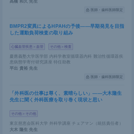
髙橋 和久
先生
医師・歯科医師限定
BMPR2変異によるHPAHの予後――早期発見を目指
した運動負荷検査の取り組み
心臓血管疾患＞血管
その他＞検査
慶應義塾大学医学部 内科学教室循環器内科 難治性循環器疾
患病態学寄付研究講座 特任助教
平出 貴裕
先生
医師・歯科医師限定
「外科医の仕事は尊く、素晴らしい」――大木隆生
先生に聞く外科医療を取り巻く現状と思い
その他＞その他
東京慈恵会医科大学 外科学講座 チェアマン（統括責任者）
大木 隆生
先生