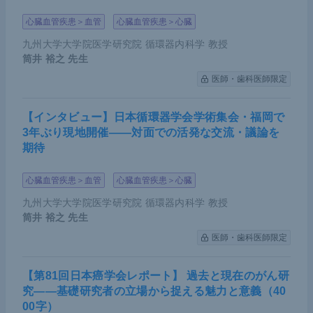
心臓血管疾患＞血管
心臓血管疾患＞心臓
九州大学大学院医学研究院 循環器内科学 教授
筒井 裕之
先生
医師・歯科医師限定
【インタビュー】日本循環器学会学術集会・福岡で
3年ぶり現地開催――対面での活発な交流・議論を
期待
心臓血管疾患＞血管
心臓血管疾患＞心臓
九州大学大学院医学研究院 循環器内科学 教授
筒井 裕之
先生
医師・歯科医師限定
【第81回日本癌学会レポート】 過去と現在のがん研
究――基礎研究者の立場から捉える魅力と意義（40
00字）