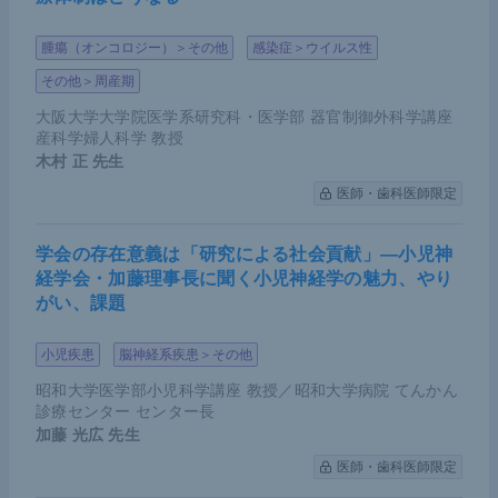
腫瘍（オンコロジー）＞その他
感染症＞ウイルス性
その他＞周産期
大阪大学大学院医学系研究科・医学部 器官制御外科学講座
産科学婦人科学 教授
木村 正
先生
医師・歯科医師限定
学会の存在意義は「研究による社会貢献」―小児神
経学会・加藤理事長に聞く小児神経学の魅力、やり
がい、課題
小児疾患
脳神経系疾患＞その他
昭和大学医学部小児科学講座 教授／昭和大学病院 てんかん
診療センター センター長
加藤 光広
先生
医師・歯科医師限定