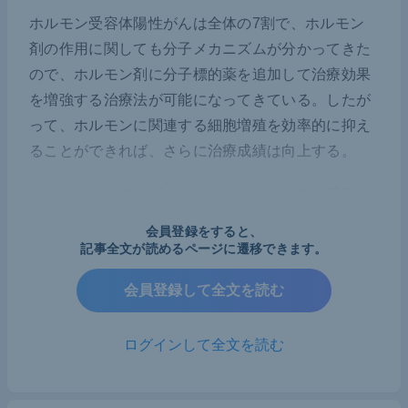
ホルモン受容体陽性がんは全体の7割で、ホルモン
剤の作用に関しても分子メカニズムが分かってきた
ので、ホルモン剤に分子標的薬を追加して治療効果
を増強する治療法が可能になってきている。したが
って、ホルモンに関連する細胞増殖を効率的に抑え
ることができれば、さらに治療成績は向上する。
トリプルネガティブというがんも、ホルモン受容体
もHER2も出ないだけのそのほかの集団、すなわち
会員登録をすると、
寄せ集めの集団といえる。最近細分化されていて、
記事全文が読めるページに遷移できます。
BRCA遺伝子の機能異常のある症例が多く含まれて
会員登録して全文を読む
いることが分かってきた。
BRCAの機能異常があるとDNA修復ができないの
ログインして全文を読む
で、その細胞だけを殺すという薬が開発されてい
る。PARP阻害剤という種類の分子標的薬で、今使