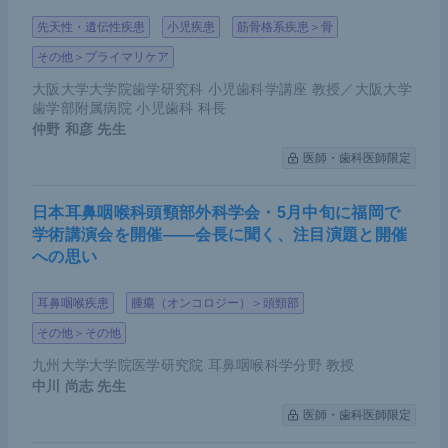
先天性・遺伝性疾患
小児疾患
筋骨格系疾患＞骨
その他＞プライマリケア
大阪大学大学院歯学研究科 小児歯科学講座 教授／大阪大学
歯学部附属病院 小児歯科 科長
仲野 和彦
先生
医師・歯科医師限定
日本耳鼻咽喉科頭頸部外科学会・5月中旬に福岡で
学術講演会を開催――会長に聞く、注目演題と開催
への思い
耳鼻咽喉疾患
腫瘍（オンコロジー）＞頭頸部
その他＞その他
九州大学大学院医学研究院 耳鼻咽喉科学分野 教授
中川 尚志
先生
医師・歯科医師限定