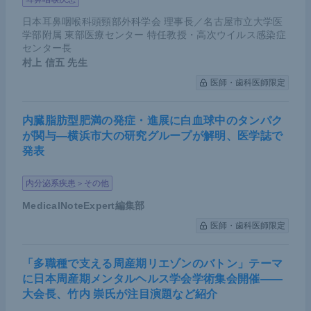
日本耳鼻咽喉科頭頸部外科学会 理事長／名古屋市立大学医
学部附属 東部医療センター 特任教授・高次ウイルス感染症
センター長
村上 信五
先生
医師・歯科医師限定
内臓脂肪型肥満の発症・進展に白血球中のタンパク
が関与―横浜市大の研究グループが解明、医学誌で
発表
内分泌系疾患＞その他
MedicalNoteExpert編集部
医師・歯科医師限定
「多職種で支える周産期リエゾンのバトン」テーマ
に日本周産期メンタルヘルス学会学術集会開催――
大会長、竹内 崇氏が注目演題など紹介