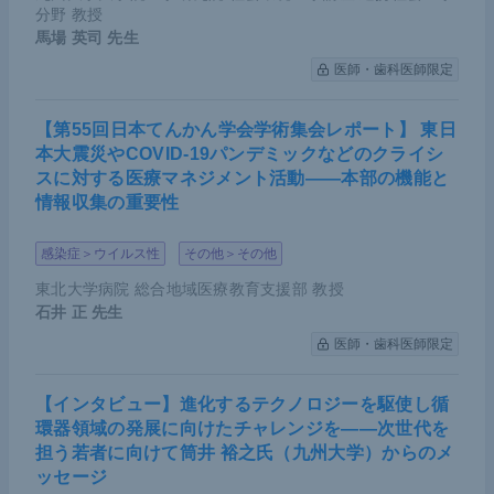
分野 教授
馬場 英司
先生
医師・歯科医師限定
【第55回日本てんかん学会学術集会レポート】 東日
本大震災やCOVID-19パンデミックなどのクライシ
スに対する医療マネジメント活動――本部の機能と
情報収集の重要性
感染症＞ウイルス性
その他＞その他
東北大学病院 総合地域医療教育支援部 教授
石井 正
先生
医師・歯科医師限定
【インタビュー】進化するテクノロジーを駆使し循
環器領域の発展に向けたチャレンジを――次世代を
担う若者に向けて筒井 裕之氏（九州大学）からのメ
ッセージ