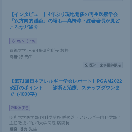
【インタビュー】4年ぶり現地開催の再生医療学会
「双方向的議論」の場も―髙橋淳・総会会長が見ど
ころなど紹介
その他＞その他
京都大学 iPS細胞研究所長 教授
髙橋 淳
先生
医師・歯科医師限定
【第71回日本アレルギー学会レポート】PGAM2022
改訂のポイント――診断と治療、ステップダウンま
で（4000字）
呼吸器疾患
昭和大学医学部 内科学講座 呼吸器・アレルギー内科学部門
主任教授／昭和大学病院 病院長
相良 博典
先生