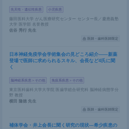
先天性・遺伝性疾患
小児疾患
藤田医科大学 がん医療研究センター センター長／慶應義塾
大学 医学部 名誉教授
佐谷 秀行
先生
医師・歯科医師限定
日本神経免疫学会学術集会の見どころ紹介――新薬
登場で医師に求められるスキル、会長など4氏に聞
く
脳神経系疾患＞その他
免疫系疾患＞その他
東京医科歯科大学大学院 医歯学総合研究科 脳神経病態学分
野 教授
横田 隆徳
先生
医師・歯科医師限定
補体学会・井上会長に聞く研究の現状―希少疾患の