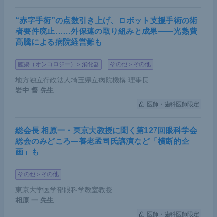
“赤字手術”の点数引き上げ、ロボット支援手術の術
者要件廃止……外保連の取り組みと成果――光熱費
高騰による病院経営難も
腫瘍（オンコロジー）＞消化器
その他＞その他
地方独立行政法人埼玉県立病院機構 理事長
岩中 督
先生
医師・歯科医師限定
総会長 相原一・東京大教授に聞く第127回眼科学会
総会のみどころ―養老孟司氏講演など「横断的企
画」も
その他＞その他
東京大学医学部眼科学教室教授
相原 一
先生
医師・歯科医師限定