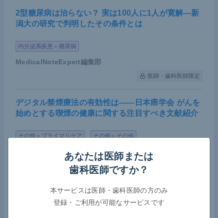
2型糖尿病は治らない？ 実は100人に1人が寛解―新
潟大の研究で判明したその条件とは
内分泌系疾患＞糖尿病
MedicalNoteExpert編集部
医師・歯科医師限定
デジタル禁煙療法の有効性は――日本癌学会 がんを
始めとする喫煙の健康に関する注目すべき文献紹介
その他＞プライマリケア
その他＞その他
MedicalNoteExpert編集部
あなたは医師または
医師・歯科医師限定
歯科医師ですか？
本サービスは医師・歯科医師の方のみ
クラファンで若手がん研究者を支援――日本癌学
登録・ご利用が可能なサービスです
会、秋の学術総会で応援イベント開催