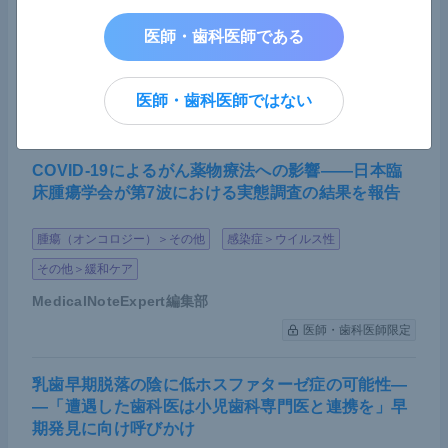
その他＞その他
医師・歯科医師である
藤田医科大学医科学研究センター 研究員／慶應義塾大学医
学部 先端医科学研究所 訪問研究員
大槻 雄士
先生
医師・歯科医師ではない
医師・歯科医師限定
COVID-19によるがん薬物療法への影響――日本臨
床腫瘍学会が第7波における実態調査の結果を報告
腫瘍（オンコロジー）＞その他
感染症＞ウイルス性
その他＞緩和ケア
MedicalNoteExpert編集部
医師・歯科医師限定
乳歯早期脱落の陰に低ホスファターゼ症の可能性―
―「遭遇した歯科医は小児歯科専門医と連携を」早
期発見に向け呼びかけ