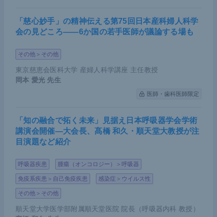
「慈心妙手」の精神伝える第75回日本産科婦人科学
会の見どころ――6か国の若手医師が議論する場も
その他＞その他
東京慈恵会医科大学 産婦人科学講座 主任教授
岡本 愛光
先生
医師・歯科医師限定
「知の融合で拓く未来」見据え日本呼吸器学会学術
講演会開催―大会長、髙橋 和久・順天堂大教授が注
目演題など紹介
呼吸器疾患
腫瘍（オンコロジー）＞呼吸器
免疫系疾患＞自己免疫疾患
感染症＞ウイルス性
その他＞その他
順天堂大学医学部附属順天堂医院 院長（呼吸器内科 教授）