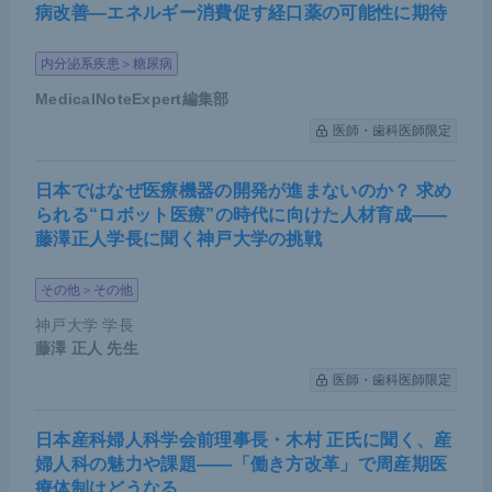
病改善―エネルギー消費促す経口薬の可能性に期待
内分泌系疾患＞糖尿病
MedicalNoteExpert編集部
医師・歯科医師限定
日本ではなぜ医療機器の開発が進まないのか？ 求め
られる“ロボット医療”の時代に向けた人材育成――
藤澤正人学長に聞く神戸大学の挑戦
その他＞その他
神戸大学 学長
藤澤 正人
先生
医師・歯科医師限定
日本産科婦人科学会前理事長・木村 正氏に聞く、産
婦人科の魅力や課題――「働き方改革」で周産期医
療体制はどうなる