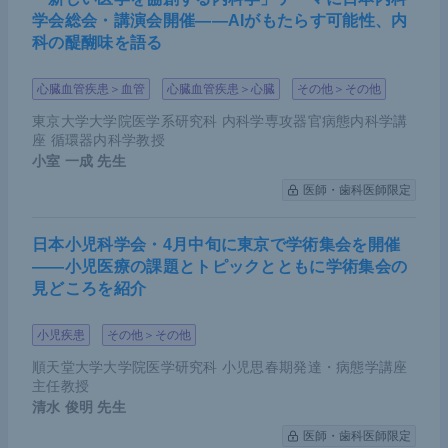
学会総会・講演会開催――AIがもたらす可能性、内
科の醍醐味を語る
心臓血管疾患＞血管
心臓血管疾患＞心臓
その他＞その他
東京大学大学院医学系研究科 内科学専攻器官病態内科学講
座 循環器内科学教授
小室 一成
先生
医師・歯科医師限定
日本小児科学会・4月中旬に東京で学術集会を開催
――小児医療の課題とトピックとともに学術集会の
見どころを紹介
小児疾患
その他＞その他
順天堂大学大学院医学研究科 小児思春期発達・病態学講座
主任教授
清水 俊明
先生
医師・歯科医師限定