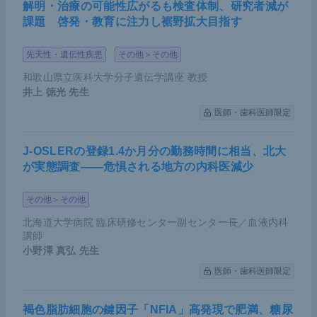
解明・治療の可能性広がるも検査体制、研究者減が
課題 啓発・教育に注力し裾野拡大目指す
先天性・遺伝性疾患
その他＞その他
和歌山県立医科大学分子遺伝学講座 教授
井上 徳光
先生
医師・歯科医師限定
J-OSLERの登録1.4か月分の勤務時間に相当、北大
が実態調査――危惧される地方の内科医減少
その他＞その他
北海道大学病院 臨床研修センター副センター長／血液内科
講師
小野澤 真弘
先生
医師・歯科医師限定
褐色脂肪細胞の鍵因子「NFIA」高発現で肥満、糖尿