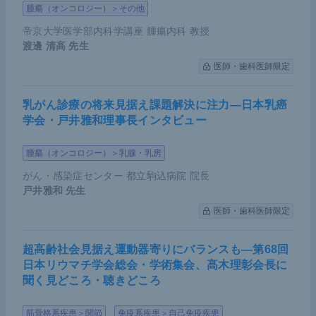
腫瘍（オンコロジー）＞その他
帝京大学医学部内科学講座 腫瘍内科 教授
渡邊 清高
先生
医師・歯科医師限定
乳がん診療の将来見据え課題解決に注力―日本乳癌
学会・戸井雅和理事長インタビュー
腫瘍（オンコロジー）＞乳腺・乳房
がん・感染症センター 都立駒込病院 院長
戸井雅和
先生
医師・歯科医師限定
超高齢社会見据え運動器寄りにバランスも―第68回
日本リウマチ学会総会・学術集会、髙木理彰会長に
聞く見どころ・聴きどころ
筋骨格系疾患＞関節
免疫系疾患＞自己免疫疾患