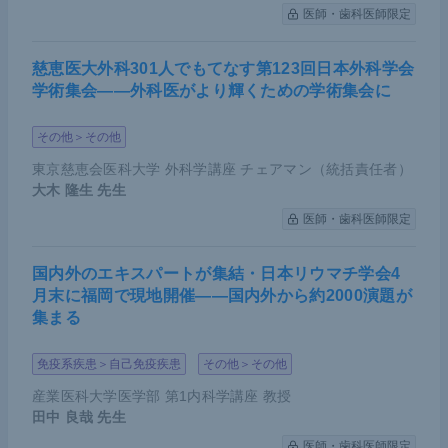
医師・歯科医師限定
慈恵医大外科301人でもてなす第123回日本外科学会
学術集会――外科医がより輝くための学術集会に
その他＞その他
東京慈恵会医科大学 外科学講座 チェアマン（統括責任者）
大木 隆生
先生
医師・歯科医師限定
国内外のエキスパートが集結・日本リウマチ学会4
月末に福岡で現地開催――国内外から約2000演題が
集まる
免疫系疾患＞自己免疫疾患
その他＞その他
産業医科大学医学部 第1内科学講座 教授
田中 良哉
先生
医師・歯科医師限定