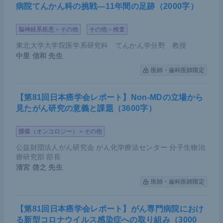
病院てんかん科の挑戦―11年間の足跡（2000字）
脳神経系疾患＞その他
その他＞検査
東北大学大学院医学系研究科 てんかん学分野 教授
中里 信和
先生
医師・歯科医師限定
【第81回日本癌学会レポート】Non-MDの立場から
見たがん研究の意義と課題（3600字）
腫瘍（オンコロジー）＞その他
公益財団法人がん研究会 がん化学療法センター 分子生物治
療研究部 部長
清宮 啓之
先生
医師・歯科医師限定
【第81回日本癌学会レポート】がん専門病院におけ
る新型コロナウイルス感染症への取り組み（3000