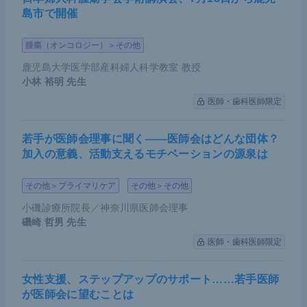
島市で開催
の原因にもなるため、遺伝子の異常に応じた臓器横
断的な治療は今後増えてくると考えられる。
腫瘍（オンコロジー）＞その他
鹿児島大学医学部産科婦人科学教室 教授
小林 裕明
先生
医師・歯科医師限定
若手が医師会理事に聞く――医師会はどんな団体？
加入の意義、活動支えるモチベーションの源泉は
その他＞プライマリケア
その他＞その他
小磯診療所院長／神奈川県医師会理事
磯崎 哲男
先生
医師・歯科医師限定
女性支援、ステップアップのサポート……若手医師
が医師会に望むことは