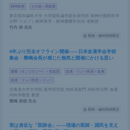
精神疾患
その他＞周産期
東京医科歯科大学 大学院医歯学総合研究科 精神行動医科学
分野 リエゾン精神医学・精神腫瘍学担当 准教授
竹内 崇
先生
医師・歯科医師限定
4年ぶり完全オフライン開催――日本血液学会学術
集会・豊嶋会長が感じた熱気と開催にかける思い
腫瘍（オンコロジー）＞造血器
血液・リンパ疾患＞血液
血液・リンパ疾患＞リンパ
北海道大学大学院 医学研究院 内科系部門 内科学分野 血液
内科学教室 教授
豊嶋 崇徳
先生
医師・歯科医師限定
実は身近な「医師会」――現場の医師・国民を支え