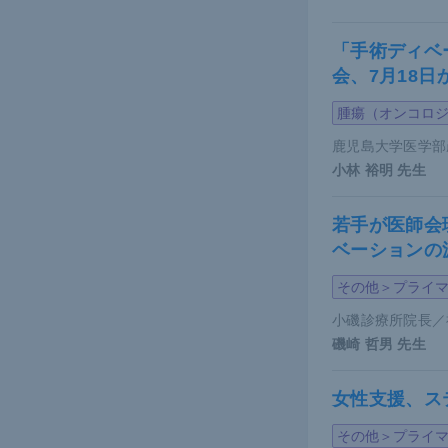
重症な乾癬
代の乾癬患
「手術ディベ
リスクが高
会、7月18
らかの形で
腫瘍（オンコロ
さらに重症
鹿児島大学医学部
短いことが
小林 裕明
先生
る。
若手が医師会
＜重症乾癬
ベーションの
その他＞プライ
小磯診療所院長／
磯崎 哲男
先生
女性支援、ス
その他＞プライ