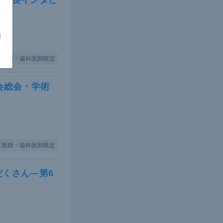
理事長インタビ
チ」
医師・歯科医師限定
れているの
会総会・学術
ックシンド
皮機能障害
の考え方で
医師・歯科医師限定
くさん―第6