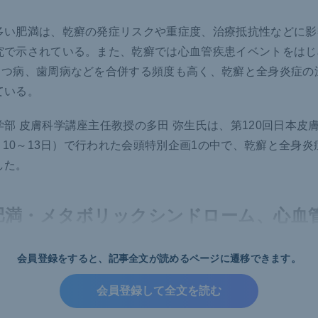
多い肥満は、乾癬の発症リスクや重症度、治療抵抗性などに影
究で示されている。また、乾癬では心血管疾患イベントをはじめ
うつ病、歯周病などを合併する頻度も高く、乾癬と全身炎症の
ている。
部 皮膚科学講座主任教授の多田 弥生氏は、第120回日本皮
6月10～13日）で行われた会頭特別企画1の中で、乾癬と全身
した。
肥満・メタボリックシンドローム、心血
関連
会員登録をすると、
記事全文が読めるページに遷移できます。
は密接に関与しており、体重増加が乾癬や乾癬性関節炎の発症
会員登録して全文を読む
ことが複数の研究によって明らかになっている。また、肥満は