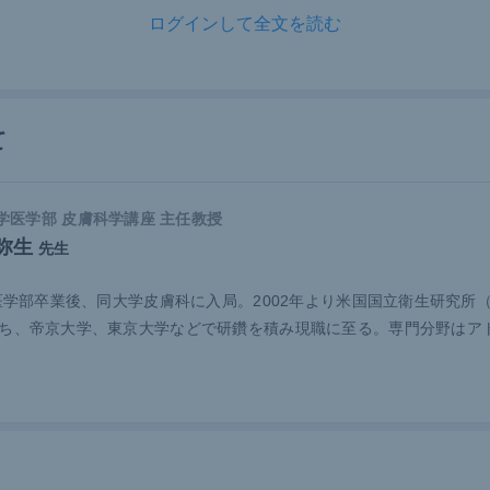
抗性とも関係があることも分かっている。
ログインして全文を読む
外のいくつかの研究で、乾癬患者では肥満やメタボリックシン
報告されている。旭川医科大学のグループが行った
研究
でも乾
群を比較した場合、乾癬患者のほうが肥満／過体重、および胴
て
とが分かっている。加えて、虚血性心疾患の発症も増加してい
た。また同研究ではメタボリックシンドロームの構成要素であ
／糖尿病、脂質異常症、高血圧を有している割合もコントロー
学医学部 皮膚科学講座 主任教授
で高くなっている。
弥生
先生
が心血管イベントの独立した危険因子になることについても、
学医学部卒業後、同大学皮膚科に入局。2002年より米国国立衛生研究所（
告されている。ある
研究
では、乾癬患者とコントロール群にお
ち、帝京大学、東京大学などで研鑽を積み現職に至る。専門分野はア
リスクとなる糖尿病、高血圧、脂質異常症、喫煙など全て補正
者のほうが心血管イベントのリスクが高いことが分かった。ま
た
調査
では、健常人よりも乾癬患者の心血管イベントのリスク
ている。