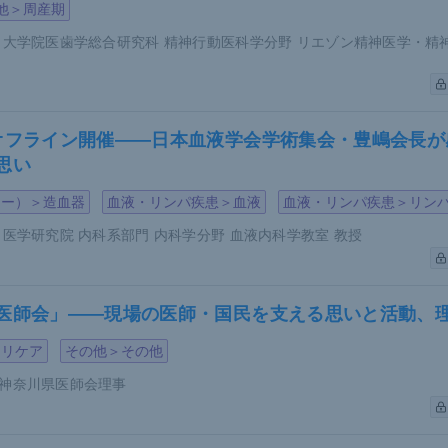
他＞周産期
患者に比べて、広い患者のほうが高血圧や高脂血症、高血糖、
クシンドロームの構成要素の有病率が高いことが報告されてい
 大学院医歯学総合研究科 精神行動医科学分野 リエゾン精神医学・精
、減量によって皮疹が改善し、QOLの向上も認められたとす
いる。実際に多田氏も大幅な体重減少によってそれまで難治で
オフライン開催――日本血液学会学術集会・豊嶋会長が
複数の症例を経験しているといい「実際に乾癬患者の一部には
思い
い患者がいると感じている」と述べた。
ジー）＞造血器
血液・リンパ疾患＞血液
血液・リンパ疾患＞リン
 医学研究院 内科系部門 内科学分野 血液内科学教室 教授
アディポカイン
実際にどのような液性因子が脂肪細胞と乾癬をつないでいるの
医師会」――現場の医師・国民を支える思いと活動、理
して注目されているのが脂肪細胞から放出される「アディポカ
マリケア
その他＞その他
インだ。
神奈川県医師会理事
インには、メタボリックシンドロームを抑制する「善玉」タイ
ンドロームを促進する「悪玉」タイプが存在する。前者の代表