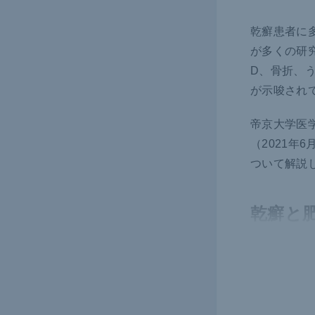
乾癬患者に
が多くの研
D、骨折、
が示唆され
帝京大学医学
（2021年
ついて解説
乾癬と
トとの
乾癬と肥満
につながる