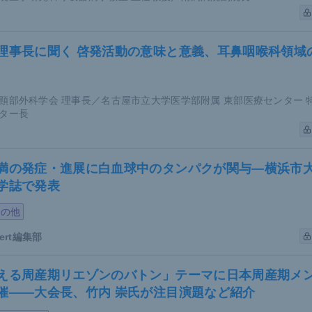
理事長に聞く 啓発活動の意味と意義、耳鼻咽喉科領域
頸部外科学会 理事長／名古屋市立大学医学部附属 東部医療センター 
ター長
満の発症・進展に白血球中のタンパクが関与―横浜市
学誌で発表
その他
pert編集部
提供
える周産期リエゾンのバトン」テーマに日本周産期メ
皮膚の炎症はメタボリックシンドロームとどのようにしてつな
催――大会長、竹内 崇氏が注目演題など紹介
とメタボリックシンドロームの相関について調べた研究では、