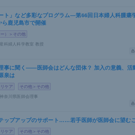
患者では、若年者であっても心血管イベントの発症に注意が必
者で重症例と軽症例を比較した
研究
では、重症患者で約3倍心
ート」など多彩なプログラム―第66回日本婦人科腫瘍
いという報告もある。これは乾癬の炎症程度が心血管イベント
日から鹿児島市で開催
関与していることを示唆しているという。
ジー）＞その他
乾癬患者の死亡リスクを調査した
研究
では、健常人に比べて6
産科婦人科学教室 教授
報告されており、その主な要因は心血管イベントであることも
理事に聞く――医師会はどんな団体？ 加入の意義、活
患者と健常人の死亡年齢の比較＞
源泉は
マリケア
その他＞その他
神奈川県医師会理事
テップアップのサポート……若手医師が医師会に望む
マリケア
その他＞その他