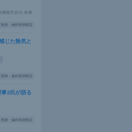
肥満などの
る。
神腫瘍学担当 准教
医師・歯科医師限定
る研究結果も
あった皮疹
感じた熱気と
、脂肪細胞
パ
医師・歯科医師限定
だろうか。
事2氏が語る
イン」とい
プと、メタ
医師・歯科医師限定
としてはア