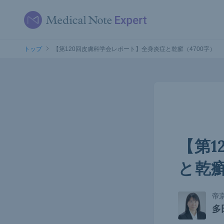
トップ
【第120回皮膚科学会レポート】全身炎症と乾癬（4700字）
【第1
と乾癬
帝
多