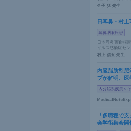
金子 猛
先生
日耳鼻・村上
耳鼻咽喉疾患
日本耳鼻咽喉科頭
イルス感染症セン
村上 信五
先生
内臓脂肪型肥
プが解明、医
内分泌系疾患＞
MedicalNoteEx
多田氏より
「多職種で支
それでは、
会学術集会開
皮膚の炎症