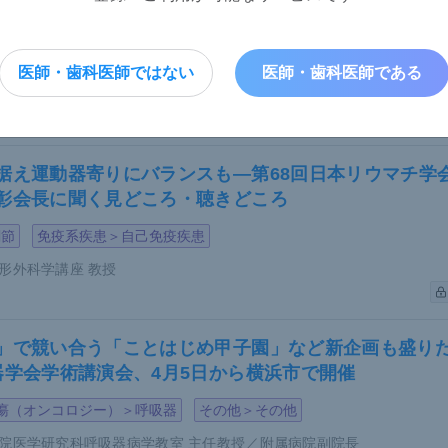
将来見据え課題解決に注力―日本乳癌学会・戸井雅和
ら心血管イベントにつながる「乾癬マー
ジー）＞乳腺・乳房
医師・歯科医師ではない
医師・歯科医師である
ター 都立駒込病院 院長
る皮膚の炎症から心血管イベントにつながる概念として提唱さ
（Psoriatic March）」だ。
据え運動器寄りにバランスも―第68回日本リウマチ学
彰会長に聞く見どころ・聴きどころ
は肥満によって増幅される全身炎症に寄与し、これがメタボリ
体であるインスリン抵抗性を誘導する。その結果として血管内
関節
免疫系疾患＞自己免疫疾患
、心筋梗塞へとマーチのようにつながっていくのが乾癬マーチ
形外科学講座 教授
チ＞
」で競い合う「ことはじめ甲子園」など新企画も盛りだ
器学会学術講演会、4月5日から横浜市で開催
瘍（オンコロジー）＞呼吸器
その他＞その他
院医学研究科呼吸器病学教室 主任教授／附属病院副院長