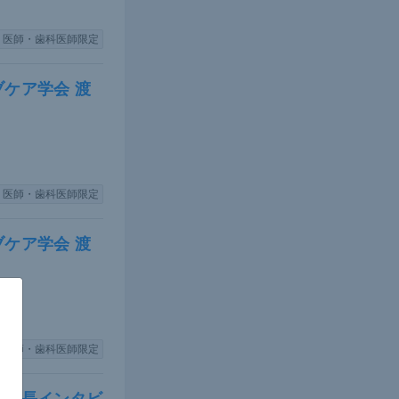
医師・歯科医師限定
ケア学会 渡
医師・歯科医師限定
ケア学会 渡
ムが多く、
言及し「乾
医師・歯科医師限定
ろう」と強