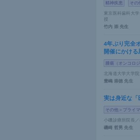
精神疾患
その
面積が狭い
メタボリッ
東京医科歯科大学
授
竹内 崇
先生
また反対に
報告されて
4年ぶり完全
が消失した
開催にかける
の寄与が強
腫瘍（オンコロ
北海道大学大学院
乾癬と
豊嶋 崇徳
先生
それでは、
実は身近な「
その因子と
その他＞プライ
うサイトカ
小磯診療所院長／
アディポカ
磯崎 哲男
先生
ボリックシ