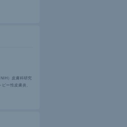
ドロームが
癬患者とコ
囲増加の割
ることが明
る、インス
ル群に比べ
いくつかの
NIH）皮膚科研究
いて心血管
トピー性皮膚炎、
してもな
た60歳以下
が高いこと