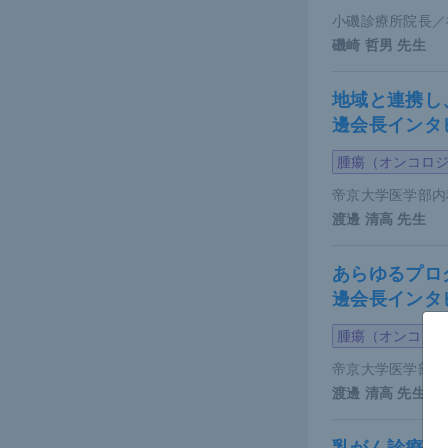
小磯診療所院長／
磯崎 哲男
先生
地域と連携し
邊会長インタ
腫瘍（オンコロ
帝京大学医学部内
渡邊 清高
先生
Psoriasis：
あらゆるプロ
邊会長インタ
Abuabara K 
腫瘍（オンコロ
これらのこ
帝京大学医学部内
結果として
渡邊 清高
先生
癬患者の診
調した。