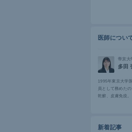
度や治療抵
実際に国内
多いことも
ントロール
医師につい
合が高いこ
らかになっ
リン抵抗性
帝京大
て乾癬患者
多田 
また、乾癬
1995年東京大
研究にて報
員として務めたの
イベントの
乾癬、皮膚免疫。
お、乾癬患
を対象にし
も報告され
新着記事