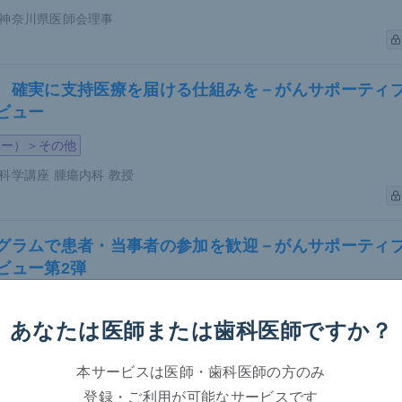
神奈川県医師会理事
、確実に支持医療を届ける仕組みを－がんサポーティブ
ビュー
ジー）＞その他
科学講座 腫瘍内科 教授
n=3603 、Controls：n=14330
グラムで患者・当事者の参加を歓迎－がんサポーティブ
ビュー第2弾
et al.Br J Dermatol 2010;163:586-92
より引用
ジー）＞その他
とから多田氏は、乾癬患者には肥満やメタボリックシンドロー
あなたは医師または
歯科医師ですか？
科学講座 腫瘍内科 教授
心血管イベントの発症や死亡リスクの上昇につながっていると
本サービスは医師・歯科医師の方のみ
療では心血管イベントの発症リスクを念頭に置く必要があるだ
登録・ご利用が可能なサービスです