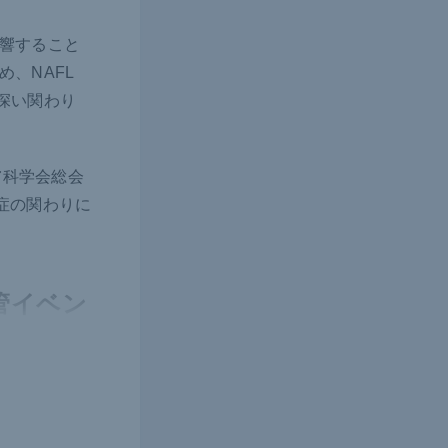
響すること
、NAFL
深い関わり
膚科学会総会
炎症の関わりに
管イベン
リスク上昇
乾癬の重症