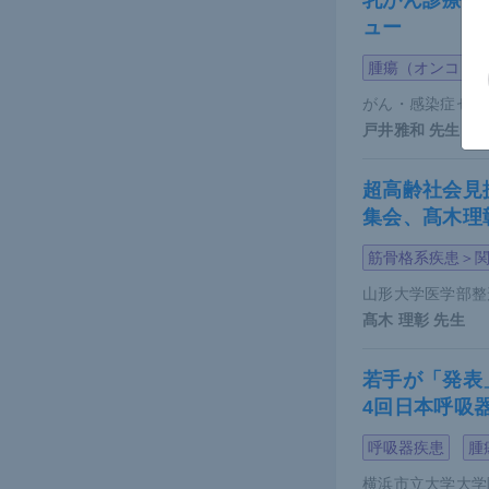
乳がん診療の
ュー
乾癬か
腫瘍（オンコロ
がん・感染症セン
戸井雅和
先生
乾癬におけ
が「乾癬マーチ
超高齢社会見
集会、髙木理
皮膚の炎症
ロームの本
筋骨格系疾患＞
や動脈硬化
山形大学医学部整
ある。
髙木 理彰
先生
＜乾癬マー
若手が「発表
4回日本呼吸
呼吸器疾患
腫
横浜市立大学大学