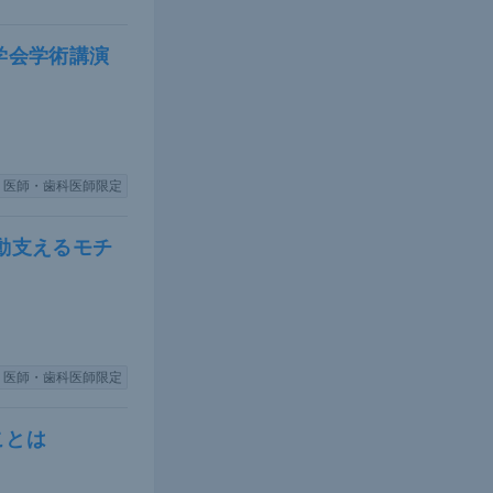
要だ。30歳
血管イベント
学会学術講演
の発症に何
年ほど寿命が
分かってい
医師・歯科医師限定
動支えるモチ
医師・歯科医師限定
ことは