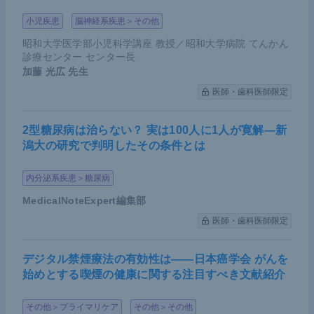
小児疾患
脳神経系疾患＞その他
昭和大学医学部小児科学講座 教授／昭和大学病院 てんかん
診療センター センター長
加藤 光広
先生
医師・歯科医師限定
2型糖尿病は治らない？ 実は100人に1人が寛解―新
潟大の研究で判明したその条件とは
内分泌系疾患＞糖尿病
MedicalNoteExpert編集部
医師・歯科医師限定
デジタル禁煙療法の有効性は――日本癌学会 がんを
始めとする喫煙の健康に関する注目すべき文献紹介
その他＞プライマリケア
その他＞その他