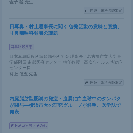
消化器がんの手術制限
金子 猛
先生
「消化器がん（食道、胃、結腸・直腸、肝・胆・
医師・歯科医師限定
膵）の手術制限があるか？」という設問に対しては
2020年3月・4月の結果を合わせて40％近くの施設
日耳鼻・村上理事長に聞く 啓発活動の意味と意義、
耳鼻咽喉科領域の課題
で制限があったと回答した。制限の理由としてもっ
とも多いのは市中感染の蔓延防止であり、そのほか
耳鼻咽喉疾患
PPEの不足と回答した施設も多かった。
日本耳鼻咽喉科頭頸部外科学会 理事長／名古屋市立大学医
学部附属 東部医療センター 特任教授・高次ウイルス感染症
第二波下における外科手術の状況――群馬県
センター長
基幹病院に対するアンケート調査から
村上 信五
先生
次に、第二波下における手術状況の変化について群
医師・歯科医師限定
馬県基幹病院に対するアンケート結果に基づき解説
内臓脂肪型肥満の発症・進展に白血球中のタンパク
する。
が関与―横浜市大の研究グループが解明、医学誌で
発表
第二波では、第一波に比べてPPEの供給改善、院内
感染の減少、ICU使用制限の改善、重症度を加味し
内分泌系疾患＞その他
た入院コントロールなど病院機能が徐々に正常化し