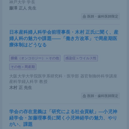
神戸大学 学長
藤澤 正人
先生
医師・歯科医師限定
日本産科婦人科学会前理事長・木村 正氏に聞く、産
婦人科の魅力や課題――「働き方改革」で周産期医
療体制はどうなる
腫瘍（オンコロジー）＞その他
感染症＞ウイルス性
その他＞周産期
大阪大学大学院医学系研究科・医学部 器官制御外科学講座
産科学婦人科学 教授
木村 正
先生
医師・歯科医師限定
学会の存在意義は「研究による社会貢献」―小児神
経学会・加藤理事長に聞く小児神経学の魅力、やり
がい、課題