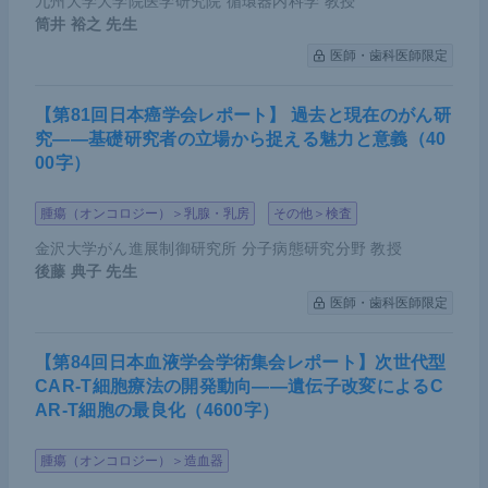
九州大学大学院医学研究院 循環器内科学 教授
筒井 裕之
先生
医師・歯科医師限定
【第81回日本癌学会レポート】 過去と現在のがん研
究――基礎研究者の立場から捉える魅力と意義（40
00字）
腫瘍（オンコロジー）＞乳腺・乳房
その他＞検査
金沢大学がん進展制御研究所 分子病態研究分野 教授
後藤 典子
先生
医師・歯科医師限定
【第84回日本血液学会学術集会レポート】次世代型
CAR-T細胞療法の開発動向――遺伝子改変によるC
AR-T細胞の最良化（4600字）
腫瘍（オンコロジー）＞造血器