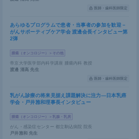
のアンケート結果に基づき紹介する。
医師・歯科医師限定
第一波下における外科手術の状況――日本消
化器外科学会アンケート調査から
あらゆるプログラムで患者・当事者の参加を歓迎－
がんサポーティブケア学会 渡邊会長インタビュー第
まず、第一波にあたる2020年5月に日本消化器外科
2弾
学会が行った「
COVID-19感染に伴う消化器がん手
術制限に関するアンケート
」の結果を抜粋して紹介
腫瘍（オンコロジー）＞その他
する。日本消化器外科学会認定施設の887施設が対
帝京大学医学部内科学講座 腫瘍内科 教授
象となり、うち477施設から回答があった。なお、
渡邊 清高
先生
第一波においては、PPE（個人防護具）の不足、院
医師・歯科医師限定
内感染、ICUベッドの使用制限、重症度に関わらな
い入院受け入れによる医療のひっ迫、看護体制の再
乳がん診療の将来見据え課題解決に注力―日本乳癌
学会・戸井雅和理事長インタビュー
編、診療科を超えた診療提供など、さまざまな非常
事態に見舞われた。
腫瘍（オンコロジー）＞乳腺・乳房
手術制限の有無
がん・感染症センター 都立駒込病院 院長
戸井雅和
先生
「診療科を問わず手術制限があるか？」という設問