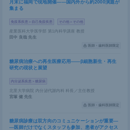
月末に福岡で現地開催――国内外から約2000演題が
集まる
免疫系疾患＞自己免疫疾患
その他＞その他
産業医科大学医学部 第1内科学講座 教授
田中 良哉
先生
医師・歯科医師限定
糖尿病治療への再生医療応用――β細胞新生・再生
研究の現状と展望
内分泌系疾患＞糖尿病
北里大学病院 内分泌代謝内科 科長／主任教授
宮塚 健
先生
医師・歯科医師限定
糖尿病診療は双方向のコミュニケーションが重要―
―医師だけでなくスタッフも参加、患者がアクセス