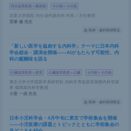
内分泌系疾患＞糖尿病
その他＞その他
北里大学病院 内分泌代謝内科 科長／主任教授
宮塚 健
先生
医師・歯科医師限定
「新しい医学を協創する内科学」テーマに日本内科
学会総会・講演会開催――AIがもたらす可能性、内
科の醍醐味を語る
心臓血管疾患＞血管
心臓血管疾患＞心臓
その他＞その他
東京大学大学院医学系研究科 内科学専攻器官病態内科学講
座 循環器内科学教授
小室 一成
先生
医師・歯科医師限定
日本小児科学会・4月中旬に東京で学術集会を開催
――小児医療の課題とトピックとともに学術集会の
見どころを紹介