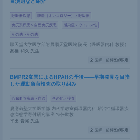
目演題など紹介
呼吸器疾患
腫瘍（オンコロジー）＞呼吸器
免疫系疾患＞自己免疫疾患
感染症＞ウイルス性
その他＞その他
順天堂大学医学部附属順天堂医院 院長（呼吸器内科 教授）
髙橋 和久
先生
医師・歯科医師限定
BMPR2変異によるHPAHの予後――早期発見を目指
した運動負荷検査の取り組み
心臓血管疾患＞血管
その他＞検査
慶應義塾大学医学部 内科学教室循環器内科 難治性循環器疾
患病態学寄付研究講座 特任助教
平出 貴裕
先生
医師・歯科医師限定