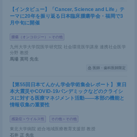
【インタビュー】「Cancer, Science and Life」テ
ーマに20年を振り返る日本臨床腫瘍学会・福岡で3
月中旬に開催
腫瘍（オンコロジー）＞その他
九州大学大学院医学研究院 社会環境医学講座 連携社会医学
分野 教授
馬場 英司
先生
医師・歯科医師限定
【第55回日本てんかん学会学術集会レポート】 東日
本大震災やCOVID-19パンデミックなどのクライシ
スに対する医療マネジメント活動――本部の機能と
情報収集の重要性
感染症＞ウイルス性
その他＞その他
東北大学病院 総合地域医療教育支援部 教授
石井 正
先生