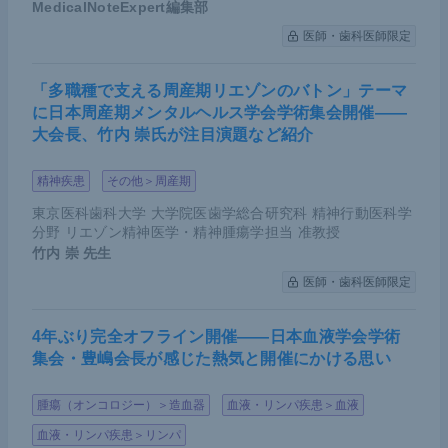
MedicalNoteExpert編集部
始め、がんの通常診療ができる体制が整ってきてい
医師・歯科医師限定
た。
「多職種で支える周産期リエゾンのバトン」テーマ
しかしながら、自身が群馬大学医学部附属病院の外
に日本周産期メンタルヘルス学会学術集会開催――
科診療センター長として、群馬大学医学部附属病院
大会長、竹内 崇氏が注目演題など紹介
の消化管・肝胆膵・肺・乳がんなどの外科手術を俯
瞰的に見る立場にある中で、がん手術件数が減少し
精神疾患
その他＞周産期
ていることに気付いた。そこで、群馬県のがん診療
東京医科歯科大学 大学院医歯学総合研究科 精神行動医科学
分野 リエゾン精神医学・精神腫瘍学担当 准教授
連携拠点病院・推進病院17施設にアンケートを取っ
竹内 崇
先生
たところ、やはり2020年1〜9月の手術件数は前年に
医師・歯科医師限定
比べて269件減少（7.7％減少）しており、特に5月
以降の減少が目立った。
4年ぶり完全オフライン開催――日本血液学会学術
集会・豊嶋会長が感じた熱気と開催にかける思い
検診・非検診別に分けて、胃がん・大腸がん・肺が
ん・乳がんの手術件数を前年と比較してみると、胃
腫瘍（オンコロジー）＞造血器
血液・リンパ疾患＞血液
がん・大腸がん・肺がんでは、検診から手術に至っ
血液・リンパ疾患＞リンパ