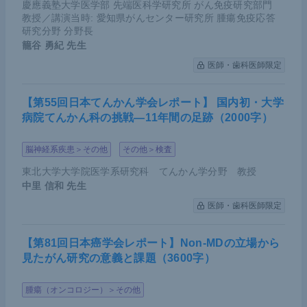
慶應義塾大学医学部 先端医科学研究所 がん免疫研究部門
教授／講演当時: 愛知県がんセンター研究所 腫瘍免疫応答
研究分野 分野長
籠谷 勇紀
先生
医師・歯科医師限定
【第55回日本てんかん学会レポート】 国内初・大学
病院てんかん科の挑戦―11年間の足跡（2000字）
脳神経系疾患＞その他
その他＞検査
東北大学大学院医学系研究科 てんかん学分野 教授
中里 信和
先生
医師・歯科医師限定
【第81回日本癌学会レポート】Non-MDの立場から
見たがん研究の意義と課題（3600字）
腫瘍（オンコロジー）＞その他