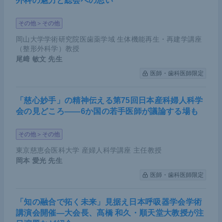
外科の魅力と総会への思い
その他＞その他
岡山大学学術研究院医歯薬学域 生体機能再生・再建学講座
（整形外科学）教授
尾﨑 敏文
先生
医師・歯科医師限定
「慈心妙手」の精神伝える第75回日本産科婦人科学
会の見どころ――6か国の若手医師が議論する場も
その他＞その他
東京慈恵会医科大学 産婦人科学講座 主任教授
岡本 愛光
先生
医師・歯科医師限定
「知の融合で拓く未来」見据え日本呼吸器学会学術
講演会開催―大会長、髙橋 和久・順天堂大教授が注