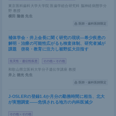
東京医科歯科大学大学院 医歯学総合研究科 脳神経病態学分
がん検診の減少や受診控えなどによってがんの手
野 教授
術件数が減少した
横田 隆徳
先生
COVID-19重症者が増加すれば、ICU入室制限な
医師・歯科医師限定
どによって予定手術が深刻な影響を受けるため、
重症者の減少が重要である
補体学会・井上会長に聞く研究の現状―希少疾患の
解明・治療の可能性広がるも検査体制、研究者減が
関連学会が適切な情報をタイムリーに発信してい
課題 啓発・教育に注力し裾野拡大目指す
くことが非常に重要である
先天性・遺伝性疾患
その他＞その他
和歌山県立医科大学分子遺伝学講座 教授
井上 徳光
先生
医師・歯科医師限定
J-OSLERの登録1.4か月分の勤務時間に相当、北大
が実態調査――危惧される地方の内科医減少
その他＞その他