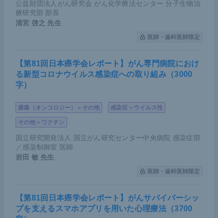
公益財団法人がん研究会 がん化学療法センター 分子生物治
療研究部 部長
清宮 啓之
先生
医師・歯科医師限定
【第81回日本癌学会レポート】がん専門病院におけ
る新型コロナウイルス感染症への取り組み（3000
字）
腫瘍（オンコロジー）＞その他
感染症＞ウイルス性
その他＞ワクチン
国立研究開発法人 国立がん研究センター中央病院 感染症部
／感染制御室 医師
岩田 敏
先生
医師・歯科医師限定
【第81回日本癌学会レポート】がんサバイバーシッ
プを支えるスマホアプリを用いた心理療法（3700