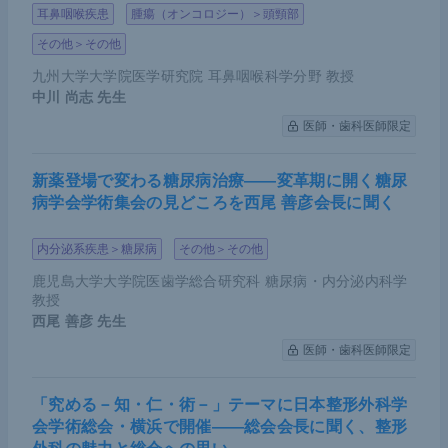
耳鼻咽喉疾患
腫瘍（オンコロジー）＞頭頸部
その他＞その他
九州大学大学院医学研究院 耳鼻咽喉科学分野 教授
中川 尚志
先生
医師・歯科医師限定
新薬登場で変わる糖尿病治療――変革期に開く糖尿
病学会学術集会の見どころを西尾 善彦会長に聞く
内分泌系疾患＞糖尿病
その他＞その他
鹿児島大学大学院医歯学総合研究科 糖尿病・内分泌内科学
教授
西尾 善彦
先生
医師・歯科医師限定
「究める－知・仁・術－」テーマに日本整形外科学
会学術総会・横浜で開催――総会会長に聞く、整形