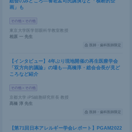
総会のみどころ―養老孟司氏講演など「横断的企
画」も
その他＞その他
東京大学医学部眼科学教室教授
相原 一
先生
医師・歯科医師限定
【インタビュー】4年ぶり現地開催の再生医療学会
「双方向的議論」の場も―髙橋淳・総会会長が見ど
ころなど紹介
その他＞その他
京都大学 iPS細胞研究所長 教授
髙橋 淳
先生
医師・歯科医師限定
【第71回日本アレルギー学会レポート】PGAM2022