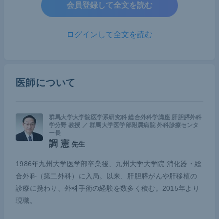
会員登録して全文を読む
COVID-19流行下における正しい情報発
信
ログインして全文を読む
COVID-19の流行が続き、累積感染者数・死亡者数
が増加の一途を辿る一方で、新たにがんと診断され
医師について
る患者やがんによって亡くなる患者も多く存在して
いる。COVID-19流行下においても、しっかりとが
ん診療を続けていくことが重要だ。そしてそのため
群馬大学大学院医学系研究科 総合外科学講座 肝胆膵外科
学分野 教授 ／ 群馬大学医学部附属病院 外科診療センタ
には、迅速に正しい情報を発信していく必要があ
ー長
る。
調 憲
先生
1986年九州大学医学部卒業後、九州大学大学院 消化器・総
2020年1月に日本でCOVID-19患者が初めて確認さ
合外科（第二外科）に入局。以来、肝胆膵がんや肝移植の
れてから、各学会はタイムリーな情報発信を行って
診療に携わり、外科手術の経験を数多く積む。2015年より
きた。初の感染確認からわずか数か月後の4月1日、
現職。
日本外科学会はCOVID-19流行下の外科手術に関す