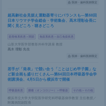
医師・歯科医師限定
に対しては、「2020年3月からある」と回答した施
設が13.42％、「2020年4月からある」と回答した施
超高齢社会見据え運動器寄りにバランスも―第68回
設が53.25％であり、およそ3分の2の施設で第一波
日本リウマチ学会総会・学術集会、髙木理彰会長に
の時期からすでに手術制限があったことが分かっ
聞く見どころ・聴きどころ
た。
筋骨格系疾患＞関節
免疫系疾患＞自己免疫疾患
手術全体の実施率
山形大学医学部整形外科学講座 教授
「2020年1月を100％とした場合の手術全体（消化
髙木 理彰
先生
器がん含む）の実施率」に関する問いに対しては、
医師・歯科医師限定
2020年3月時点では52.4％の施設が「変化なし」と
したが、4月時点で「変化なし」と答えた施設は3月
若手が「発表」で競い合う「ことはじめ甲子園」な
ど新企画も盛りだくさん―第64回日本呼吸器学会学
に比べて半減し、手術実施率が20％以上減少したと
術講演会、4月5日から横浜市で開催
答えた施設が3月に比べて大幅に増加している。CO
VID-19に関する不安や体制の整備など、多くの要因
呼吸器疾患
腫瘍（オンコロジー）＞呼吸器
その他＞その他
が影響したと考えられる。
横浜市立大学大学院医学研究科呼吸器病学教室 主任教授／
附属病院副院長