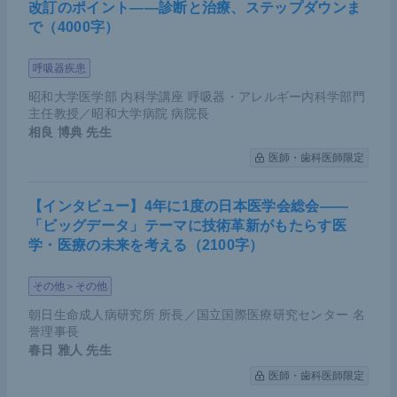
改訂のポイント――診断と治療、ステップダウンま
で（4000字）
呼吸器疾患
昭和大学医学部 内科学講座 呼吸器・アレルギー内科学部門
主任教授／昭和大学病院 病院長
相良 博典
先生
医師・歯科医師限定
【インタビュー】4年に1度の日本医学会総会――
「ビッグデータ」テーマに技術革新がもたらす医
学・医療の未来を考える（2100字）
その他＞その他
朝日生命成人病研究所 所長／国立国際医療研究センター 名
誉理事長
春日 雅人
先生
医師・歯科医師限定