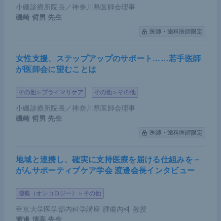
小磯診療所院長／神奈川県医師会理事
は「乳がんの放射線治療による免疫力低下が重症化
磯崎 哲男
先生
の原因ではないか」と発表した。するとその日以
医師・歯科医師限定
降、SNSにがん患者やその家族による、手術や放射
線治療を受けるべきかなどといった不安を訴える書
女性支援、ステップアップのサポート……若手医師
き込みが増加した。憶測による誤った情報が広まる
が医師会に望むことは
のを防ぐため、数日後には日本放射線腫瘍学会が
「早期乳がん術後に行われる放射線治療は、体への
その他＞プライマリケア
その他＞その他
侵襲が少なく、免疫機能の低下はほとんどありませ
小磯診療所院長／神奈川県医師会理事
ん」と明言したことで、社会的問題が解決に至った
磯崎 哲男
先生
といえる。
医師・歯科医師限定
地域と連携し、確実に支持医療を届ける仕組みを－
COVID-19流行による外科手術の変化
がんサポーティブケア学会 渡邊会長インタビュー
次に、COVID-19流行下における外科手術状況の変
腫瘍（オンコロジー）＞その他
化について、第一波・第二波の期間で行われた2つ
帝京大学医学部内科学講座 腫瘍内科 教授
渡邊 清高
先生