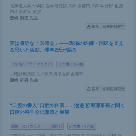
た件数が大きく減少していた。また、胃がんと乳が
北海道大学大学院 医学研究院 内科系部門 内科学分野 血液
んでは非検診による手術件数も減少していた。
内科学教室 教授
豊嶋 崇徳
先生
こうしたがん手術件数の減少の背景には、検診控え
医師・歯科医師限定
に加えて、検診で要精密検査と判定されたにもかか
わらず、検査を受けていない可能性があると考えら
実は身近な「医師会」――現場の医師・国民を支え
れる。また、症状があっても受診を控えていること
る思いと活動、理事2氏が語る
も危惧されるため、国民に向けて検診の重要性を訴
その他＞プライマリケア
その他＞その他
えていく必要があるだろう。
小磯診療所院長／神奈川県医師会理事
磯崎 哲男
先生
また、胃がんに限定して見た場合、2020年10月以降
医師・歯科医師限定
はステージ1の早期発見が減少し、反対にステージ2
以降での発見が大きく増加していることからも、検
“口腔の番人”口腔外科医……池邉 哲郎理事長に聞く
診の減少による発見の遅れが示唆される。
口腔外科学会の課題と展望
重症者数減少の必要性
腫瘍（オンコロジー）＞頭頸部
その他＞その他