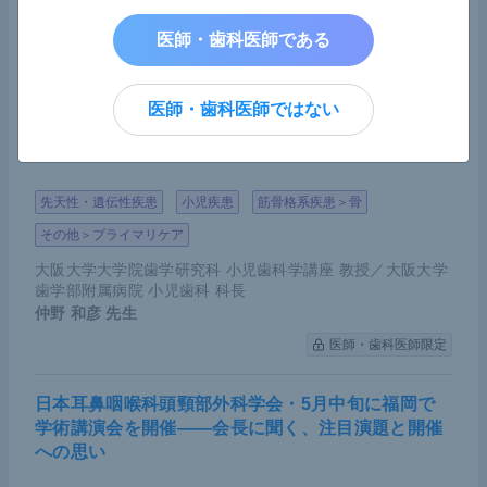
MedicalNoteExpert編集部
医師・歯科医師である
医師・歯科医師限定
乳歯早期脱落の陰に低ホスファターゼ症の可能性―
医師・歯科医師ではない
―「遭遇した歯科医は小児歯科専門医と連携を」早
期発見に向け呼びかけ
先天性・遺伝性疾患
小児疾患
筋骨格系疾患＞骨
その他＞プライマリケア
大阪大学大学院歯学研究科 小児歯科学講座 教授／大阪大学
歯学部附属病院 小児歯科 科長
仲野 和彦
先生
医師・歯科医師限定
日本耳鼻咽喉科頭頸部外科学会・5月中旬に福岡で
学術講演会を開催――会長に聞く、注目演題と開催
への思い