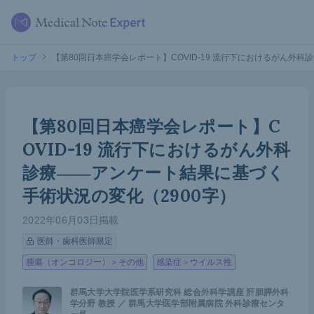
トップ
【第80回日本癌学会レポート】COVID-19 流行下におけるがん外
【第80回日本癌学会レポート】C
OVID-19 流行下におけるがん外科
診療――アンケート結果に基づく
手術状況の変化（2900字）
2022年06月03日掲載
医師・歯科医師限定
腫瘍（オンコロジー）＞その他
感染症＞ウイルス性
群馬大学大学院医学系研究科 総合外科学講座 肝胆膵外科
学分野 教授 ／ 群馬大学医学部附属病院 外科診療センタ