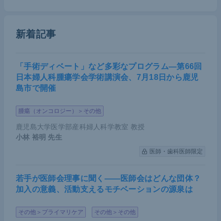
る提言を発表した。この中で外科手術を3段階に分
け、段階に応じて「延期」や「慎重な実施」など対
応方法を示している。
新着記事
2020年5月中旬には、がん関連3学会（日本癌学会、
「手術ディベート」など多彩なプログラム―第66回
日本癌治療学会、日本臨床腫瘍学会）合同連携委員
日本婦人科腫瘍学会学術講演会、7月18日から鹿児
会の新型コロナウイルス（COVID-19）対策ワーキ
島市で開催
ンググループによって、「
新型コロナウイルス感染
症（COVID-19）とがん診療について（患者さん向
腫瘍（オンコロジー）＞その他
け・医療従事者向け）Q&A
」の初版が発表され、患
鹿児島大学医学部産科婦人科学教室 教授
者や医療従事者が意思決定を行うにあたり非常に重
小林 裕明
先生
要な指標となった。現在ではワクチンに関する情報
医師・歯科医師限定
も随時発信されている。
若手が医師会理事に聞く――医師会はどんな団体？
また、正しい情報発信の大切さが認識された出来事
加入の意義、活動支えるモチベーションの源泉は
がある。2020年4月、ある俳優がCOVID-19による
その他＞プライマリケア
その他＞その他
肺炎で亡くなったニュースが報道され、所属事務所