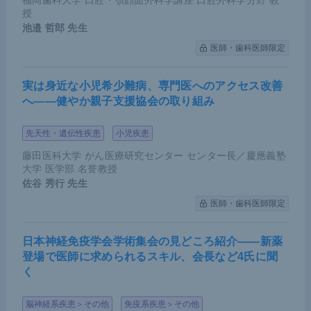
福岡歯科大学 口腔・顎顔面外科学講座 口腔外科学分野 教
授
2021年夏の第五波では、国民のワクチン接種が進み
池邉 哲郎
先生
COVID-19の重症者数が減るのではないかといわれ
医師・歯科医師限定
ていたが、予想に反して重症者数は大きく増加し
た。この状況に対応するため、大阪大学医学部附属
実は身近な小児希少難病、専門医へのアクセス改善
病院では、苦渋の選択のうえICUを全てコロナ病床
へ――健やか親子支援協会の取り組み
に切り替える対応をしている。重症化数の増加によ
先天性・遺伝性疾患
小児疾患
る手術への影響を防ぐためにも、重症者を減らして
藤田医科大学 がん医療研究センター センター長／慶應義塾
いく努力が必要だろう。
大学 医学部 名誉教授
佐谷 秀行
先生
講演のまとめ
医師・歯科医師限定
日本神経免疫学会学術集会の見どころ紹介――新薬
第一波では、地域の診療体制、院内感染の発生、
登場で医師に求められるスキル、会長など4氏に聞
PPEの供給体制の不安定さなどによる手術の延期
く
など、がん診療に非常に大きな影響を与えた
脳神経系疾患＞その他
免疫系疾患＞その他
第二波では通常の診療体制が整ってきたものの、