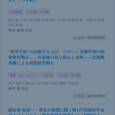
小児疾患
その他＞その他
順天堂大学大学院医学研究科 小児思春期発達・病態学講座
主任教授
清水 俊明
先生
医師・歯科医師限定
“赤字手術”の点数引き上げ、ロボット支援手術の術
者要件廃止……外保連の取り組みと成果――光熱費
高騰による病院経営難も
腫瘍（オンコロジー）＞消化器
その他＞その他
地方独立行政法人埼玉県立病院機構 理事長
岩中 督
先生
医師・歯科医師限定
総会長 相原一・東京大教授に聞く第127回眼科学会