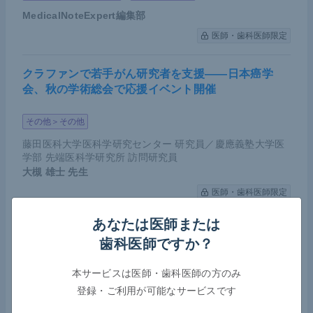
MedicalNoteExpert編集部
医師・歯科医師限定
クラファンで若手がん研究者を支援――日本癌学
会、秋の学術総会で応援イベント開催
その他＞その他
藤田医科大学医科学研究センター 研究員／慶應義塾大学医
学部 先端医科学研究所 訪問研究員
大槻 雄士
先生
医師・歯科医師限定
あなたは医師または
COVID-19によるがん薬物療法への影響――日本臨
歯科医師ですか？
床腫瘍学会が第7波における実態調査の結果を報告
本サービスは医師・歯科医師の方のみ
腫瘍（オンコロジー）＞その他
感染症＞ウイルス性
登録・ご利用が可能なサービスです
その他＞緩和ケア