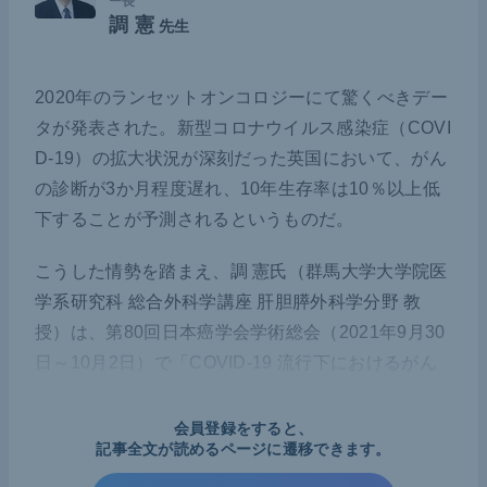
ー長
調 憲
先生
2020年のランセットオンコロジーにて驚くべきデー
タが発表された。新型コロナウイルス感染症（COVI
D-19）の拡大状況が深刻だった英国において、がん
の診断が3か月程度遅れ、10年生存率は10％以上低
下することが予測されるというものだ。
こうした情勢を踏まえ、調 憲氏（群馬大学大学院医
学系研究科 総合外科学講座 肝胆膵外科学分野 教
授）は、第80回日本癌学会学術総会（2021年9月30
日～10月2日）で「COVID-19 流行下におけるがん
の外科診療のこれまでとこれから」と題し、2つの
アンケート結果に基づき、COVID-19が与えたがん
会員登録をすると、
記事全文が読めるページに遷移できます。
手術状況の変化について講演を行った。