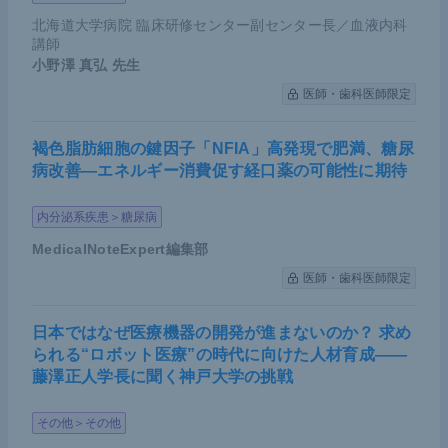
北海道大学病院 臨床研修センター副センター長／血液内科
講師
小野澤 真弘
先生
医師・歯科医師限定
褐色脂肪細胞の鍵因子「NFIA」高発現で肥満、糖尿
病改善―エネルギー消費促す経口薬の可能性に期待
内分泌系疾患＞糖尿病
MedicalNoteExpert編集部
医師・歯科医師限定
日本ではなぜ医療機器の開発が進まないのか？ 求め
られる“ロボット医療”の時代に向けた人材育成――
藤澤正人学長に聞く神戸大学の挑戦
その他＞その他