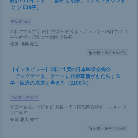
改訂のポイント――診断と治療、ステップダウンま
で（4000字）
呼吸器疾患
昭和大学医学部 内科学講座 呼吸器・アレルギー内科学部門
主任教授／昭和大学病院 病院長
相良 博典
先生
医師・歯科医師限定
【インタビュー】4年に1度の日本医学会総会――
「ビッグデータ」テーマに技術革新がもたらす医
学・医療の未来を考える（2100字）
その他＞その他
朝日生命成人病研究所 所長／国立国際医療研究センター 名
誉理事長
春日 雅人
先生
医師・歯科医師限定