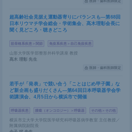
医師・歯科医師限定
超高齢社会見据え運動器寄りにバランスも―第68回
日本リウマチ学会総会・学術集会、髙木理彰会長に
聞く見どころ・聴きどころ
筋骨格系疾患＞関節
免疫系疾患＞自己免疫疾患
山形大学医学部整形外科学講座 教授
髙木 理彰
先生
医師・歯科医師限定
若手が「発表」で競い合う「ことはじめ甲子園」な
ど新企画も盛りだくさん―第64回日本呼吸器学会学
術講演会、4月5日から横浜市で開催
呼吸器疾患
腫瘍（オンコロジー）＞呼吸器
その他＞その他
横浜市立大学大学院医学研究科呼吸器病学教室 主任教授／
附属病院副院長
金子 猛
先生