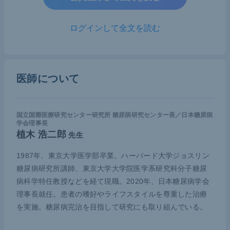
臓病など腎機能に問題がある人もいる。腎症の予防
や進展予防にはタンパク質の摂取を制限したほうが
ログインして全文を読む
いいという考え方がある一方、タンパク質の制限で
腎症の予防ができるというエビデンスはないとの主
張もある。エビデンスがない理由は、薬と違ってRC
医師について
Tができないため何が本当にいいのかが科学的に立
証できないためだ。また、個人の食事には「嗜好」
があることも無視できない。
国立国際医療研究センター研究所 糖尿病研究センター長／日本糖尿病
学会理事長
そのようなわけで、現段階でできることは、中年期
植木 浩二郎
先生
で肥満がある患者にはエネルギー制限をする。それ
1987年、東京大学医学部卒業。ハーバード大学ジョスリン
以外の太っていないような患者はエネルギー量を十
糖尿病研究所講師、東京大学大学院医学系研究科分子糖尿
分確保したうえで糖質過多を是正するという戦略で
病科学特任教授などを経て現職。2020年、日本糖尿病学会
あろう。では両者をどこで線引きし、ギアチェンジ
理事長就任。患者の嗜好やライフスタイルを尊重した治療
をするのか。それを一律に決めるのは困難で、個別
を実施。糖尿病完治を目指して研究にも取り組んでいる。
化するしかないのが現状だ。