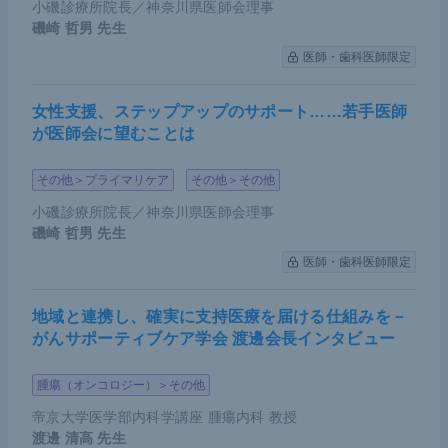
い、その代わり間食をしないようにといっている。
小磯診療所院長／神奈川県医師会理事
磯崎 哲男
先生
糖質制限をしているが間食もするという患者がいる
医師・歯科医師限定
が本末転倒だ。食べるという楽しみを奪ってはいけ
ないが、なんらかのトレードオフは必要だ。
女性支援、ステップアップのサポート……若手医師
が医師会に望むことは
食事療法に関して、間歇スキャン式持続血糖測定器
（isCGM：Intermittently Scanned Continuous Gluc
その他＞プライマリケア
その他＞その他
ose Monitoring）のようなものが、常時ではなくと
小磯診療所院長／神奈川県医師会理事
も年に数回、保険で使えるようになると、食事と血
磯崎 哲男
先生
糖値の関係が可視化できて将来の重症化予防に役立
医師・歯科医師限定
つ可能性はある。患者数が多いので予算的に難しい
面はあるだろうが、研究はしないといけないと思っ
地域と連携し、確実に支持医療を届ける仕組みを－
ている。
がんサポーティブケア学会 渡邊会長インタビュー
腫瘍（オンコロジー）＞その他
帝京大学医学部内科学講座 腫瘍内科 教授
渡邊 清高
先生