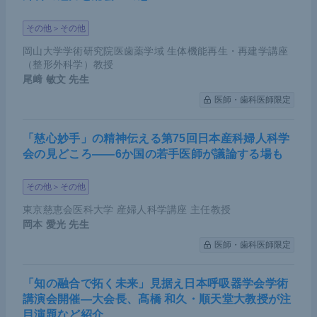
その他＞その他
岡山大学学術研究院医歯薬学域 生体機能再生・再建学講座
（整形外科学）教授
尾﨑 敏文
先生
医師・歯科医師限定
「慈心妙手」の精神伝える第75回日本産科婦人科学
会の見どころ――6か国の若手医師が議論する場も
その他＞その他
東京慈恵会医科大学 産婦人科学講座 主任教授
岡本 愛光
先生
医師・歯科医師限定
「知の融合で拓く未来」見据え日本呼吸器学会学術
講演会開催―大会長、髙橋 和久・順天堂大教授が注
目演題など紹介