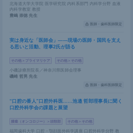
北海道大学大学院 医学研究院 内科系部門 内科学分野 血液
内科学教室 教授
豊嶋 崇徳
先生
医師・歯科医師限定
実は身近な「医師会」――現場の医師・国民を支え
る思いと活動、理事2氏が語る
その他＞プライマリケア
その他＞その他
小磯診療所院長／神奈川県医師会理事
磯崎 哲男
先生
医師・歯科医師限定
“口腔の番人”口腔外科医……池邉 哲郎理事長に聞く
口腔外科学会の課題と展望
腫瘍（オンコロジー）＞頭頸部
その他＞その他
福岡歯科大学 口腔・顎顔面外科学講座 口腔外科学分野 教