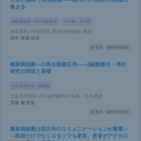
集まる
免疫系疾患＞自己免疫疾患
その他＞その他
産業医科大学医学部 第1内科学講座 教授
田中 良哉
先生
医師・歯科医師限定
糖尿病治療への再生医療応用――β細胞新生・再生
研究の現状と展望
内分泌系疾患＞糖尿病
北里大学病院 内分泌代謝内科 科長／主任教授
宮塚 健
先生
医師・歯科医師限定
糖尿病診療は双方向のコミュニケーションが重要―
―医師だけでなくスタッフも参加、患者がアクセス