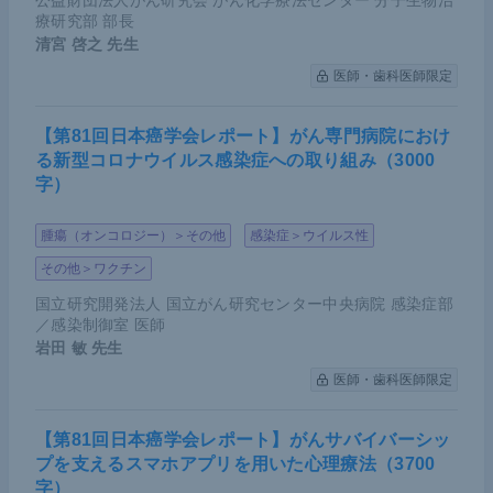
公益財団法人がん研究会 がん化学療法センター 分子生物治
療研究部 部長
清宮 啓之
先生
医師・歯科医師限定
【第81回日本癌学会レポート】がん専門病院におけ
る新型コロナウイルス感染症への取り組み（3000
字）
腫瘍（オンコロジー）＞その他
感染症＞ウイルス性
その他＞ワクチン
国立研究開発法人 国立がん研究センター中央病院 感染症部
／感染制御室 医師
岩田 敏
先生
医師・歯科医師限定
【第81回日本癌学会レポート】がんサバイバーシッ
プを支えるスマホアプリを用いた心理療法（3700
字）