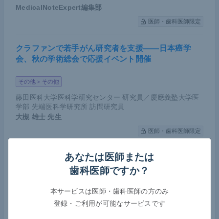
MedicalNoteExpert編集部
医師・歯科医師限定
クラファンで若手がん研究者を支援――日本癌学
会、秋の学術総会で応援イベント開催
その他＞その他
藤田医科大学医科学研究センター 研究員／慶應義塾大学医
学部 先端医科学研究所 訪問研究員
大槻 雄士
先生
医師・歯科医師限定
あなたは医師または
COVID-19によるがん薬物療法への影響――日本臨
床腫瘍学会が第7波における実態調査の結果を報告
歯科医師ですか？
本サービスは医師・歯科医師の方のみ
腫瘍（オンコロジー）＞その他
感染症＞ウイルス性
登録・ご利用が可能なサービスです
その他＞緩和ケア