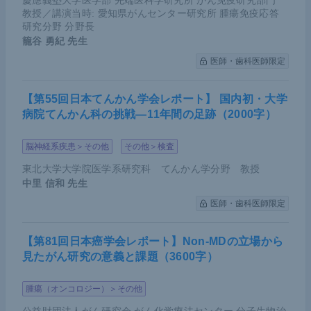
慶應義塾大学医学部 先端医科学研究所 がん免疫研究部門
教授／講演当時: 愛知県がんセンター研究所 腫瘍免疫応答
研究分野 分野長
籠谷 勇紀
先生
医師・歯科医師限定
【第55回日本てんかん学会レポート】 国内初・大学
病院てんかん科の挑戦―11年間の足跡（2000字）
脳神経系疾患＞その他
その他＞検査
東北大学大学院医学系研究科 てんかん学分野 教授
中里 信和
先生
医師・歯科医師限定
【第81回日本癌学会レポート】Non-MDの立場から
見たがん研究の意義と課題（3600字）
腫瘍（オンコロジー）＞その他