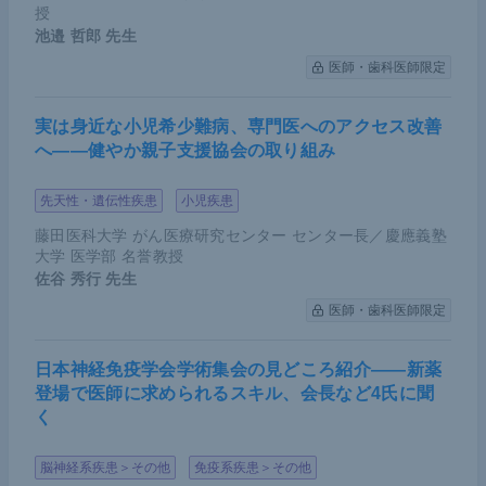
授
池邉 哲郎
先生
医師・歯科医師限定
実は身近な小児希少難病、専門医へのアクセス改善
へ――健やか親子支援協会の取り組み
先天性・遺伝性疾患
小児疾患
藤田医科大学 がん医療研究センター センター長／慶應義塾
大学 医学部 名誉教授
佐谷 秀行
先生
医師・歯科医師限定
日本神経免疫学会学術集会の見どころ紹介――新薬
登場で医師に求められるスキル、会長など4氏に聞
く
脳神経系疾患＞その他
免疫系疾患＞その他