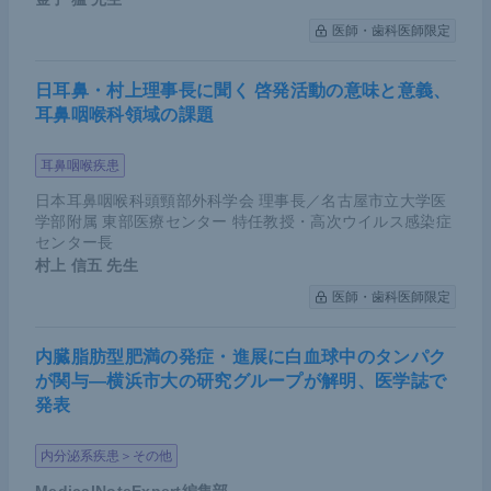
医師・歯科医師限定
日耳鼻・村上理事長に聞く 啓発活動の意味と意義、
耳鼻咽喉科領域の課題
耳鼻咽喉疾患
日本耳鼻咽喉科頭頸部外科学会 理事長／名古屋市立大学医
学部附属 東部医療センター 特任教授・高次ウイルス感染症
センター長
村上 信五
先生
医師・歯科医師限定
内臓脂肪型肥満の発症・進展に白血球中のタンパク
が関与―横浜市大の研究グループが解明、医学誌で
発表
内分泌系疾患＞その他