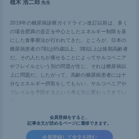
植木 浩二郎
先生
2019年の糖尿病診療ガイドライン改訂以前は、多く
の場合肥満の是正を中心としたエネルギー制限を基
にした食事療法が行われてきた。ところが、日本の
糖尿病患者の7割は65歳以上、3割以上は後期高齢者
だ。その人たちが痩せることによってサルコペニア
やフレイルという別の問題が生じ、それは糖尿病以
上に問題だ。したがって、高齢の糖尿病患者には十
分なエネルギー摂取をしてもらい、サルコペニアや
フレイルを予防するという考え方に変わってきてい
る。
加えて、高齢者のサルコペニア・フレイル予防には
会員登録をすると、
記事全文が読めるページに遷移できます。
筋肉を増やす、維持することが必要なので、タンパ
ク質を十分に取る必要がある。一方で、糖尿病性腎
会員登録して全文を読む