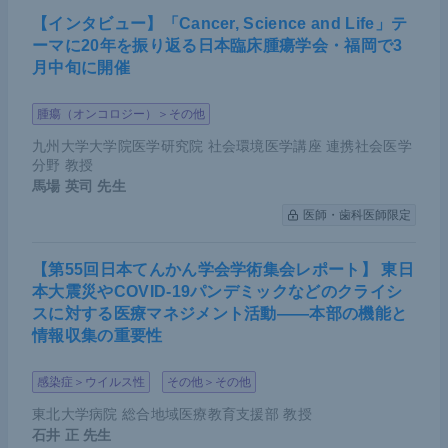
【インタビュー】「Cancer, Science and Life」テ
ーマに20年を振り返る日本臨床腫瘍学会・福岡で3
月中旬に開催
腫瘍（オンコロジー）＞その他
九州大学大学院医学研究院 社会環境医学講座 連携社会医学
分野 教授
馬場 英司
先生
医師・歯科医師限定
【第55回日本てんかん学会学術集会レポート】 東日
本大震災やCOVID-19パンデミックなどのクライシ
スに対する医療マネジメント活動――本部の機能と
情報収集の重要性
感染症＞ウイルス性
その他＞その他
東北大学病院 総合地域医療教育支援部 教授
石井 正
先生