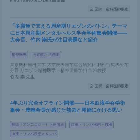
MedicalNoteExpert編集部
医師・歯科医師限定
「多職種で支える周産期リエゾンのバトン」テーマ
に日本周産期メンタルヘルス学会学術集会開催――
大会長、竹内 崇氏が注目演題など紹介
精神疾患
その他＞周産期
東京医科歯科大学 大学院医歯学総合研究科 精神行動医科学
分野 リエゾン精神医学・精神腫瘍学担当 准教授
竹内 崇
先生
医師・歯科医師限定
4年ぶり完全オフライン開催――日本血液学会学術
集会・豊嶋会長が感じた熱気と開催にかける思い
腫瘍（オンコロジー）＞造血器
血液・リンパ疾患＞血液
血液・リンパ疾患＞リンパ