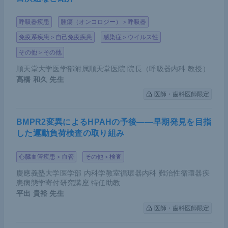
呼吸器疾患
腫瘍（オンコロジー）＞呼吸器
免疫系疾患＞自己免疫疾患
感染症＞ウイルス性
その他＞その他
順天堂大学医学部附属順天堂医院 院長（呼吸器内科 教授）
髙橋 和久
先生
医師・歯科医師限定
BMPR2変異によるHPAHの予後――早期発見を目指
した運動負荷検査の取り組み
心臓血管疾患＞血管
その他＞検査
慶應義塾大学医学部 内科学教室循環器内科 難治性循環器疾
患病態学寄付研究講座 特任助教
平出 貴裕
先生
医師・歯科医師限定