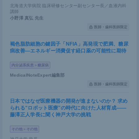
北海道大学病院 臨床研修センター副センター長／血液内科
講師
小野澤 真弘
先生
医師・歯科医師限定
褐色脂肪細胞の鍵因子「NFIA」高発現で肥満、糖尿
病改善―エネルギー消費促す経口薬の可能性に期待
内分泌系疾患＞糖尿病
MedicalNoteExpert編集部
医師・歯科医師限定
日本ではなぜ医療機器の開発が進まないのか？ 求め
られる“ロボット医療”の時代に向けた人材育成――
藤澤正人学長に聞く神戸大学の挑戦
その他＞その他