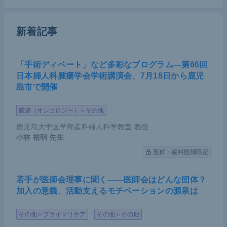
食事療法についてはエビデンスづくりが非常に難し
い。先に述べたように、RCTができないことに加
新着記事
え、交絡因子がありすぎて、単に嗜好をみるだけと
いうことにもなりかねない。
「手術ディベート」など多彩なプログラム―第66回
日本婦人科腫瘍学会学術講演会、7月18日から鹿児
糖尿病の食事療法といってもさまざまなものがあ
島市で開催
る。地中海食はオリーブオイルを毎日150mL取るな
ど日本人にはかなり難しい。また、糖質制限とカロ
腫瘍（オンコロジー）＞その他
リー制限のどちらがいいのか比較することは不毛な
鹿児島大学医学部産科婦人科学教室 教授
議論だ。痩せている人にカロリー制限をすべきでは
小林 裕明
先生
ない。太っている人が体重を減らすためには糖質制
医師・歯科医師限定
限が有効だ。ただ、糖質制限は長続きするかという
問題がある。
若手が医師会理事に聞く――医師会はどんな団体？
加入の意義、活動支えるモチベーションの源泉は
このように、食事療法を継続的に行うのはなかなか
その他＞プライマリケア
その他＞その他
に難しい。私は患者に、食事はしっかり取ってほし