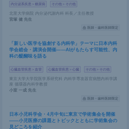
内分泌系疾患＞糖尿病
その他＞その他
北里大学病院 内分泌代謝内科 科長／主任教授
宮塚 健
先生
医師・歯科医師限定
「新しい医学を協創する内科学」テーマに日本内科
学会総会・講演会開催――AIがもたらす可能性、内
科の醍醐味を語る
心臓血管疾患＞血管
心臓血管疾患＞心臓
その他＞その他
東京大学大学院医学系研究科 内科学専攻器官病態内科学講
座 循環器内科学教授
小室 一成
先生
医師・歯科医師限定
日本小児科学会・4月中旬に東京で学術集会を開催
――小児医療の課題とトピックとともに学術集会の
見どころを紹介