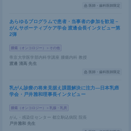
医師・歯科医師限定
あらゆるプログラムで患者・当事者の参加を歓迎－
がんサポーティブケア学会 渡邊会長インタビュー第
2弾
腫瘍（オンコロジー）＞その他
帝京大学医学部内科学講座 腫瘍内科 教授
渡邊 清高
先生
医師・歯科医師限定
乳がん診療の将来見据え課題解決に注力―日本乳癌
学会・戸井雅和理事長インタビュー
腫瘍（オンコロジー）＞乳腺・乳房
がん・感染症センター 都立駒込病院 院長
戸井雅和
先生