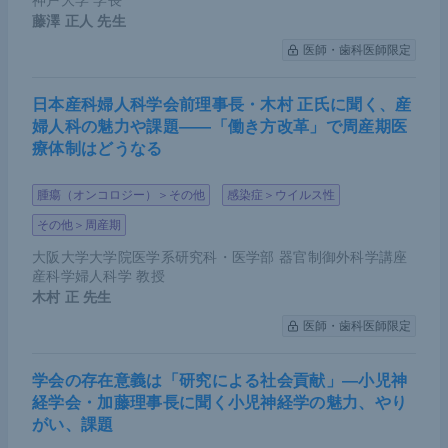
神戸大学 学長
藤澤 正人
先生
医師・歯科医師限定
日本産科婦人科学会前理事長・木村 正氏に聞く、産
婦人科の魅力や課題――「働き方改革」で周産期医
療体制はどうなる
腫瘍（オンコロジー）＞その他
感染症＞ウイルス性
その他＞周産期
大阪大学大学院医学系研究科・医学部 器官制御外科学講座
産科学婦人科学 教授
木村 正
先生
医師・歯科医師限定
学会の存在意義は「研究による社会貢献」―小児神
経学会・加藤理事長に聞く小児神経学の魅力、やり
がい、課題