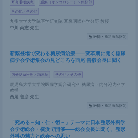
耳鼻咽喉疾患
腫瘍（オンコロジー）＞頭頸部
その他＞その他
九州大学大学院医学研究院 耳鼻咽喉科学分野 教授
中川 尚志
先生
医師・歯科医師限定
新薬登場で変わる糖尿病治療――変革期に開く糖尿
病学会学術集会の見どころを西尾 善彦会長に聞く
内分泌系疾患＞糖尿病
その他＞その他
鹿児島大学大学院医歯学総合研究科 糖尿病・内分泌内科学
教授
西尾 善彦
先生
医師・歯科医師限定
「究める－知・仁・術－」テーマに日本整形外科学
会学術総会・横浜で開催――総会会長に聞く、整形
外科の魅力と総会への思い