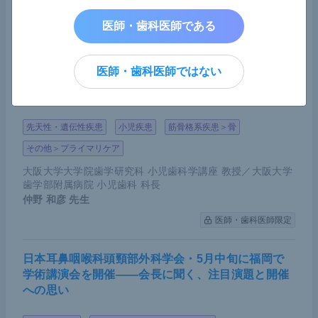
MedicalNoteExpert編集部
医師・歯科医師限定
医師・歯科医師である
乳歯早期脱落の陰に低ホスファターゼ症の可能性―
医師・歯科医師ではない
―「遭遇した歯科医は小児歯科専門医と連携を」早
期発見に向け呼びかけ
先天性・遺伝性疾患
小児疾患
筋骨格系疾患＞骨
その他＞プライマリケア
大阪大学大学院歯学研究科 小児歯科学講座 教授／大阪大学
歯学部附属病院 小児歯科 科長
仲野 和彦
先生
医師・歯科医師限定
日本耳鼻咽喉科頭頸部外科学会・5月中旬に福岡で
学術講演会を開催――会長に聞く、注目演題と開催
への思い