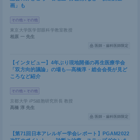
画」も
その他＞その他
東京大学医学部眼科学教室教授
相原 一
先生
医師・歯科医師限定
【インタビュー】4年ぶり現地開催の再生医療学会
「双方向的議論」の場も―髙橋淳・総会会長が見ど
ころなど紹介
その他＞その他
京都大学 iPS細胞研究所長 教授
髙橋 淳
先生
医師・歯科医師限定
【第71回日本アレルギー学会レポート】PGAM2022