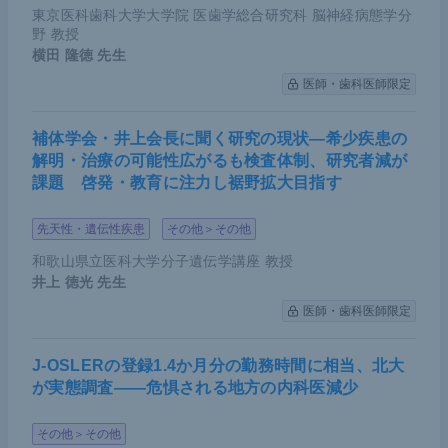
東京医科歯科大学大学院 医歯学総合研究科 脳神経病態学分
野 教授
横田 隆徳
先生
医師・歯科医師限定
補体学会・井上会長に聞く研究の現状―希少疾患の
解明・治療の可能性広がるも検査体制、研究者減が
課題 啓発・教育に注力し裾野拡大目指す
先天性・遺伝性疾患
その他＞その他
和歌山県立医科大学分子遺伝学講座 教授
井上 徳光
先生
医師・歯科医師限定
J-OSLERの登録1.4か月分の勤務時間に相当、北大
が実態調査――危惧される地方の内科医減少
その他＞その他