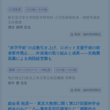
小児疾患
その他＞その他
順天堂大学大学院医学研究科 小児思春期発達・病態学講座
主任教授
清水 俊明
先生
医師・歯科医師限定
“赤字手術”の点数引き上げ、ロボット支援手術の術
者要件廃止……外保連の取り組みと成果――光熱費
高騰による病院経営難も
腫瘍（オンコロジー）＞消化器
その他＞その他
地方独立行政法人埼玉県立病院機構 理事長
岩中 督
先生
医師・歯科医師限定
総会長 相原一・東京大教授に聞く第127回眼科学会
総会のみどころ―養老孟司氏講演など「横断的企