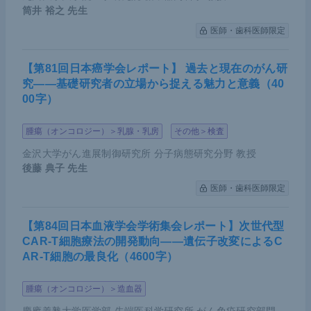
筒井 裕之
先生
医師・歯科医師限定
【第81回日本癌学会レポート】 過去と現在のがん研
究――基礎研究者の立場から捉える魅力と意義（40
00字）
腫瘍（オンコロジー）＞乳腺・乳房
その他＞検査
金沢大学がん進展制御研究所 分子病態研究分野 教授
後藤 典子
先生
医師・歯科医師限定
【第84回日本血液学会学術集会レポート】次世代型
CAR-T細胞療法の開発動向――遺伝子改変によるC
AR-T細胞の最良化（4600字）
腫瘍（オンコロジー）＞造血器