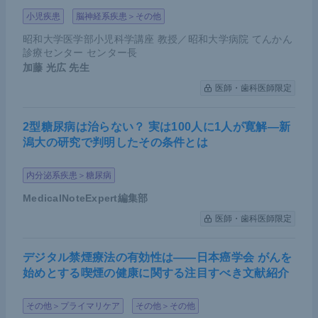
小児疾患
脳神経系疾患＞その他
昭和大学医学部小児科学講座 教授／昭和大学病院 てんかん
診療センター センター長
加藤 光広
先生
医師・歯科医師限定
2型糖尿病は治らない？ 実は100人に1人が寛解―新
潟大の研究で判明したその条件とは
内分泌系疾患＞糖尿病
MedicalNoteExpert編集部
医師・歯科医師限定
デジタル禁煙療法の有効性は――日本癌学会 がんを
始めとする喫煙の健康に関する注目すべき文献紹介
その他＞プライマリケア
その他＞その他