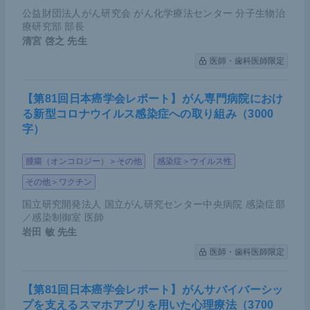
公益財団法人がん研究会 がん化学療法センター 分子生物治
療研究部 部長
清宮 啓之
先生
医師・歯科医師限定
【第81回日本癌学会レポート】がん専門病院におけ
る新型コロナウイルス感染症への取り組み（3000
字）
腫瘍（オンコロジー）＞その他
感染症＞ウイルス性
その他＞ワクチン
国立研究開発法人 国立がん研究センター中央病院 感染症部
／感染制御室 医師
岩田 敏
先生
医師・歯科医師限定
【第81回日本癌学会レポート】がんサバイバーシッ
プを支えるスマホアプリを用いた心理療法（3700