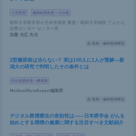
小児疾患
脳神経系疾患＞その他
昭和大学医学部小児科学講座 教授／昭和大学病院 てんかん
診療センター センター長
加藤 光広
先生
医師・歯科医師限定
2型糖尿病は治らない？ 実は100人に1人が寛解―新
潟大の研究で判明したその条件とは
内分泌系疾患＞糖尿病
MedicalNoteExpert編集部
医師・歯科医師限定
デジタル禁煙療法の有効性は――日本癌学会 がんを
始めとする喫煙の健康に関する注目すべき文献紹介