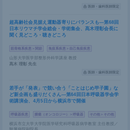
ットが示されて以降、早期がんを除き胃がんを外科
医師・歯科医師限定
手術のみで治療する時代は終わった。さらに補助化
超高齢社会見据え運動器寄りにバランスも―第68回
学療法同士を比較する試験が世界各地で行われ、欧
日本リウマチ学会総会・学術集会、髙木理彰会長に
米では術前化学療法（NAC）が主流になっている。
聞く見どころ・聴きどころ
ただし、根治切除可能な大型3型・4型胃がんに対す
筋骨格系疾患＞関節
免疫系疾患＞自己免疫疾患
る術前S-1・CDDP療法＋手術＋術後S-1補助化学療
山形大学医学部整形外科学講座 教授
法の有用性を検討したわが国初の第III相試験（
JCO
髙木 理彰
先生
G0501
試験）では、標準治療である手術＋術後S-1
医師・歯科医師限定
補助化学療法に対する優越性は認められず、NACの
有用性を明らかにすることはできなかった。NACの
若手が「発表」で競い合う「ことはじめ甲子園」な
適応は慎重に決めるべきである。
ど新企画も盛りだくさん―第64回日本呼吸器学会学
術講演会、4月5日から横浜市で開催
進行胃がんに対する集学的治療を整理すると、以下
呼吸器疾患
腫瘍（オンコロジー）＞呼吸器
その他＞その他
のようになる。
横浜市立大学大学院医学研究科呼吸器病学教室 主任教授／
附属病院副院長
NAC：切除
可能
ながんに対して、根治性を高める