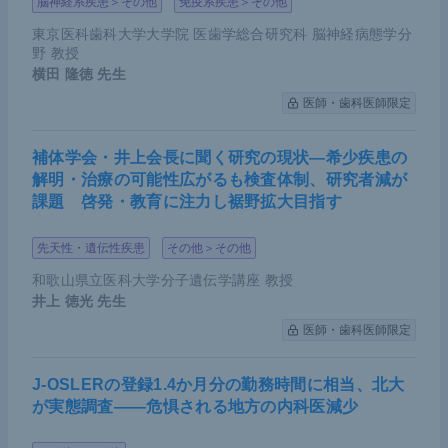
脳神経系疾患＞その他
免疫系疾患＞その他
東京医科歯科大学大学院 医歯学総合研究科 脳神経病態学分
野 教授
横田 隆徳
先生
医師・歯科医師限定
補体学会・井上会長に聞く研究の現状―希少疾患の
解明・治療の可能性広がるも検査体制、研究者減が
課題 啓発・教育に注力し裾野拡大目指す
先天性・遺伝性疾患
その他＞その他
和歌山県立医科大学分子遺伝学講座 教授
井上 徳光
先生
医師・歯科医師限定
J-OSLERの登録1.4か月分の勤務時間に相当、北大
が実態調査――危惧される地方の内科医減少