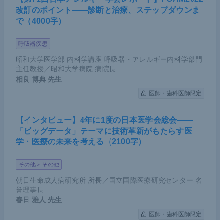
改訂のポイント――診断と治療、ステップダウンま
で（4000字）
呼吸器疾患
昭和大学医学部 内科学講座 呼吸器・アレルギー内科学部門
主任教授／昭和大学病院 病院長
相良 博典
先生
医師・歯科医師限定
【インタビュー】4年に1度の日本医学会総会――
「ビッグデータ」テーマに技術革新がもたらす医
学・医療の未来を考える（2100字）
その他＞その他
朝日生命成人病研究所 所長／国立国際医療研究センター 名
誉理事長
春日 雅人
先生
医師・歯科医師限定