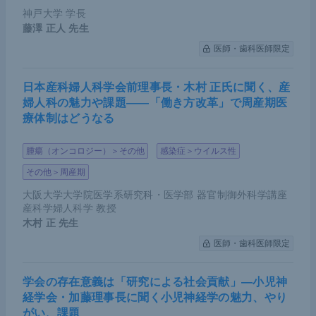
神戸大学 学長
藤澤 正人
先生
医師・歯科医師限定
日本産科婦人科学会前理事長・木村 正氏に聞く、産
婦人科の魅力や課題――「働き方改革」で周産期医
療体制はどうなる
腫瘍（オンコロジー）＞その他
感染症＞ウイルス性
その他＞周産期
大阪大学大学院医学系研究科・医学部 器官制御外科学講座
産科学婦人科学 教授
木村 正
先生
医師・歯科医師限定
学会の存在意義は「研究による社会貢献」―小児神
経学会・加藤理事長に聞く小児神経学の魅力、やり
がい、課題