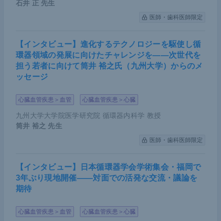
石井 正
先生
医師・歯科医師限定
【インタビュー】進化するテクノロジーを駆使し循
環器領域の発展に向けたチャレンジを――次世代を
担う若者に向けて筒井 裕之氏（九州大学）からのメ
ッセージ
心臓血管疾患＞血管
心臓血管疾患＞心臓
九州大学大学院医学研究院 循環器内科学 教授
筒井 裕之
先生
医師・歯科医師限定
【インタビュー】日本循環器学会学術集会・福岡で
3年ぶり現地開催――対面での活発な交流・議論を
期待
心臓血管疾患＞血管
心臓血管疾患＞心臓