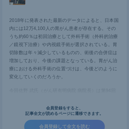
2018年に発表された最新のデータによると、日本国
内には12万4,100人の胃がん患者が存在する。その
うち約60％は初回治療として外科手術（外科的治療
／鏡視下治療）や内視鏡手術が選択されている。胃
切除数は年々減少しているものの、術後の合併症は
増加しており、今後の課題となっている。胃がん治
療における外科手術の位置づけは、今後どのように
変化していくのだろうか。
今回佐野 武氏（がん研有明病院 病院長）は第94回
日本胃癌学会総会（2022年3月2日～3月4日）にお
ける会長特別企画の中で、胃がん領域における外科
会員登録をすると、
記事全文が読めるページに遷移できます。
手術の現状と今後の展望について講演を行った。
会員登録して全文を読む