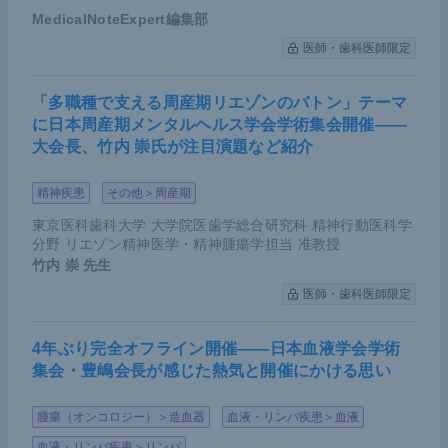
は、やはり認定医・認定施設での実施が望ましいと
MedicalNoteExpert編集部
考える。
医師・歯科医師限定
「多職種で支える周産期リエゾンのバトン」テーマ
胃がん治療の展望
に日本周産期メンタルヘルス学会学術集会開催――
大会長、竹内 崇氏が注目演題など紹介
今後の胃がん治療についてまず考えられることは、
精神疾患
その他＞周産期
腫瘍や患者の二極化が進むということだ。検査方法
の進歩によって超早期胃がんが見つかる一方で、放
東京医科歯科大学 大学院医歯学総合研究科 精神行動医科学
分野 リエゾン精神医学・精神腫瘍学担当 准教授
置されてしまった進行胃がんへの対応がなくなるこ
竹内 崇
先生
ともないだろう。また、欧米化が進むなかで若年肥
医師・歯科医師限定
満者における噴門がんが増加する一方で、ピロリ菌
と生きる超高齢者の下部胃がんにも対応しなくては
4年ぶり完全オフライン開催――日本血液学会学術
いけない。スキルスか非スキルスかの区別も重要で
集会・豊嶋会長が感じた熱気と開催にかける思い
ある。このように、多様化する患者・腫瘍に応じた
腫瘍（オンコロジー）＞造血器
血液・リンパ疾患＞血液
適切な治療が求められるであろう。
血液・リンパ疾患＞リンパ