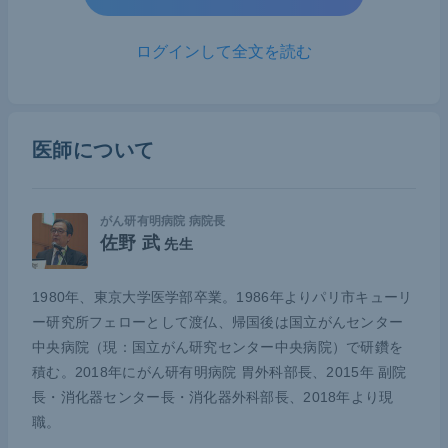
胃がん治療の実際
ログインして全文を読む
術後合併症は増加傾向に――患者の高齢化、
腹腔鏡下手術の急速な普及との関連か
National Clinical Database（NCD）が発表した201
医師について
1～2019年の資料を見ると、幽門側胃切除術や胃全
摘術といった代表的な胃がん手術は、毎年3～5％ず
つ減少している。にもかかわらず、Clavien-Dindo
がん研有明病院 病院長
佐野 武
先生
分類IIIaからIVに該当するような術後合併症は増加傾
向にある。
1980年、東京大学医学部卒業。1986年よりパリ市キューリ
この理由として、第一に患者年齢の変化が挙げられ
ー研究所フェローとして渡仏、帰国後は国立がんセンター
中央病院（現：国立がん研究センター中央病院）で研鑽を
るだろう。幽門側胃切除術では、わずか9年間でも
積む。2018年にがん研有明病院 胃外科部長、2015年 副院
高齢層の割合の増加が明らかであり、2019年のデー
長・消化器センター長・消化器外科部長、2018年より現
タでは手術患者の半数以上が70歳を超えていた。一
職。
方で、60歳未満で手術を受ける割合は十数％ほどと