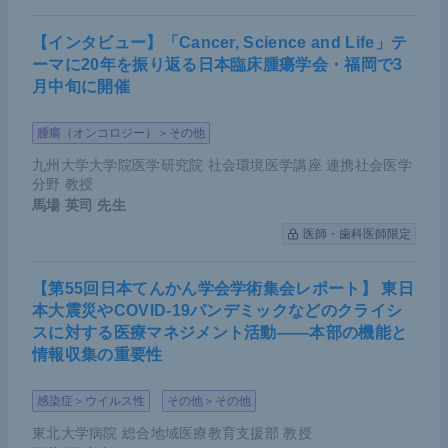
【インタビュー】「Cancer, Science and Life」テ
ーマに20年を振り返る日本臨床腫瘍学会・福岡で3
月中旬に開催
腫瘍（オンコロジー）＞その他
九州大学大学院医学研究院 社会環境医学講座 連携社会医学
分野 教授
馬場 英司
先生
医師・歯科医師限定
【第55回日本てんかん学会学術集会レポート】 東日
本大震災やCOVID-19パンデミックなどのクライシ
スに対する医療マネジメント活動――本部の機能と
情報収集の重要性
感染症＞ウイルス性
その他＞その他
東北大学病院 総合地域医療教育支援部 教授