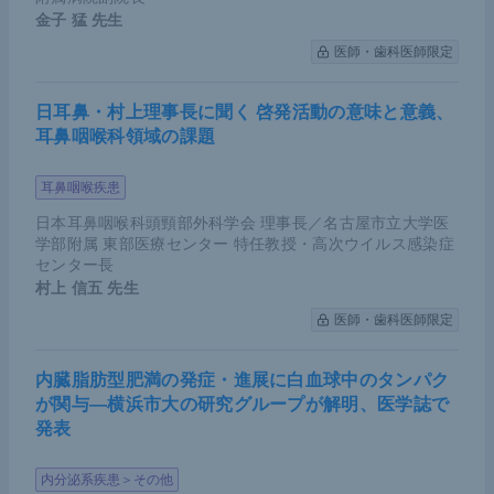
金子 猛
先生
目的で術前化学療法を加えること
医師・歯科医師限定
コンバージョン手術：切除
不能
ながんに対して、
化学療法が著効を奏し切除可能となったものを切
日耳鼻・村上理事長に聞く 啓発活動の意味と意義、
除すること
耳鼻咽喉科領域の課題
サルベージ手術：切除
可能
ながんに対して、治癒
耳鼻咽喉疾患
を目指した非手術療法（化学放射線療法など）を
日本耳鼻咽喉科頭頸部外科学会 理事長／名古屋市立大学医
行った後、遺残したがんを切除すること
学部附属 東部医療センター 特任教授・高次ウイルス感染症
センター長
姑息／減量手術：切除
不能
ながんに対して、症状
村上 信五
先生
緩和もしくは予後延長を目的に行う非治癒手術
医師・歯科医師限定
内臓脂肪型肥満の発症・進展に白血球中のタンパク
これらをきちんと棲み分けてエビデンスを積み重ね
が関与―横浜市大の研究グループが解明、医学誌で
ることが重要である。今後は、外科医による安全な
発表
手術と適切な全身療法との組み合わせによって患者
の予後を改善していくことになるだろう。その点で
内分泌系疾患＞その他