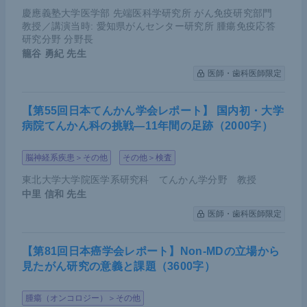
慶應義塾大学医学部 先端医科学研究所 がん免疫研究部門
教授／講演当時: 愛知県がんセンター研究所 腫瘍免疫応答
研究分野 分野長
籠谷 勇紀
先生
医師・歯科医師限定
【第55回日本てんかん学会レポート】 国内初・大学
病院てんかん科の挑戦―11年間の足跡（2000字）
脳神経系疾患＞その他
その他＞検査
東北大学大学院医学系研究科 てんかん学分野 教授
中里 信和
先生
医師・歯科医師限定
【第81回日本癌学会レポート】Non-MDの立場から
見たがん研究の意義と課題（3600字）
腫瘍（オンコロジー）＞その他