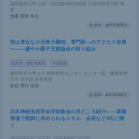
胃がんが出てくるかもしれない。そのような時代の
福岡歯科大学 口腔・顎顔面外科学講座 口腔外科学分野 教
流れのなかで、外科医はどのような役割を担い、ど
授
池邉 哲郎
先生
のような技術を磨くべきなのか、常に考えていく必
医師・歯科医師限定
要がある。
実は身近な小児希少難病、専門医へのアクセス改善
講演のまとめ
へ――健やか親子支援協会の取り組み
先天性・遺伝性疾患
小児疾患
本講演のポイントは以下のとおりである。
藤田医科大学 がん医療研究センター センター長／慶應義塾
大学 医学部 名誉教授
胃がん分野では定型的な外科手術が減少傾向にあ
佐谷 秀行
先生
る一方で、術後合併症は増加傾向がみられる点に
医師・歯科医師限定
注意する必要がある
今後の胃がん治療は、多様化する患者・病態に対
日本神経免疫学会学術集会の見どころ紹介――新薬
登場で医師に求められるスキル、会長など4氏に聞
し、外科治療と薬物治療の最適な組み合わせのエ
く
ビデンスを構築しながら個別化の方向に進むはず
であり、常に知識をアップデートする必要がある