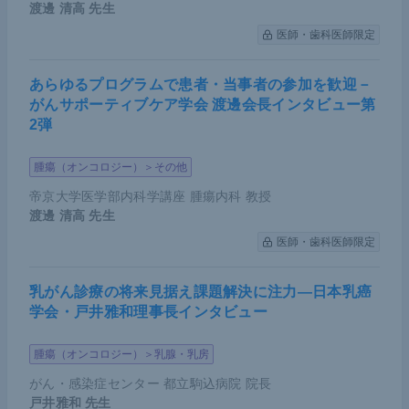
あるのだろうか。胃がん分野では、大動脈周囲リン
渡邊 清高
先生
パ節郭清に関する研究（
JCOG9501
）や食道浸潤胃
医師・歯科医師限定
がんにおける左開胸下の切除・郭清に関する研究（
J
COG9502
）、上部進行胃がんへの胃全摘術におけ
あらゆるプログラムで患者・当事者の参加を歓迎－
る脾合併切除に関する研究（
JCOG0110
）、進行胃
がんサポーティブケア学会 渡邊会長インタビュー第
2弾
がんに対する網嚢切除に関する研究（
JCOG1001
）
など、過去20年間にわたって大規模ランダム化比較
腫瘍（オンコロジー）＞その他
試験が行われてきた。しかしながら、いずれにおい
帝京大学医学部内科学講座 腫瘍内科 教授
ても対象群に対する優越性は証明されず、JCOG950
渡邊 清高
先生
2では開腹+開胸手術のほうが開腹のみの手術よりも
医師・歯科医師限定
生存が劣る傾向まで示された。このように、手術に
よる予後改善は行き詰まりの状態となっている。
乳がん診療の将来見据え課題解決に注力―日本乳癌
学会・戸井雅和理事長インタビュー
一方で補助化学療法は着実に進歩している。2000年
以降に発表された米国の
INT0116試験
、ヨーロッパ
腫瘍（オンコロジー）＞乳腺・乳房
の
MAGIC試験
、日本の
ACTS-GC試験
で、外科手術
がん・感染症センター 都立駒込病院 院長
に補助化学療法を加えることによる明確なベネフィ
戸井雅和
先生