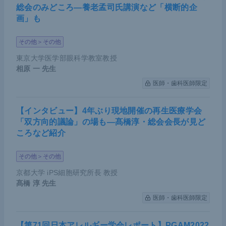
総会のみどころ―養老孟司氏講演など「横断的企
画」も
その他＞その他
東京大学医学部眼科学教室教授
相原 一
先生
医師・歯科医師限定
【インタビュー】4年ぶり現地開催の再生医療学会
「双方向的議論」の場も―髙橋淳・総会会長が見ど
ころなど紹介
その他＞その他
京都大学 iPS細胞研究所長 教授
髙橋 淳
先生
医師・歯科医師限定
【第71回日本アレルギー学会レポート】PGAM2022