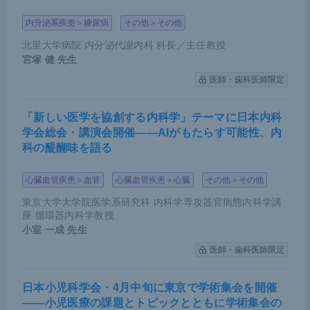
内分泌系疾患＞糖尿病
その他＞その他
北里大学病院 内分泌代謝内科 科長／主任教授
宮塚 健
先生
医師・歯科医師限定
「新しい医学を協創する内科学」テーマに日本内科
学会総会・講演会開催――AIがもたらす可能性、内
科の醍醐味を語る
心臓血管疾患＞血管
心臓血管疾患＞心臓
その他＞その他
東京大学大学院医学系研究科 内科学専攻器官病態内科学講
座 循環器内科学教授
小室 一成
先生
医師・歯科医師限定
日本小児科学会・4月中旬に東京で学術集会を開催
――小児医療の課題とトピックとともに学術集会の