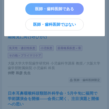
MedicalNoteExpert編集部
医師・歯科医師である
医師・歯科医師限定
医師・歯科医師ではない
乳歯早期脱落の陰に低ホスファターゼ症の可能性―
―「遭遇した歯科医は小児歯科専門医と連携を」早
期発見に向け呼びかけ
先天性・遺伝性疾患
小児疾患
筋骨格系疾患＞骨
その他＞プライマリケア
大阪大学大学院歯学研究科 小児歯科学講座 教授／大阪大学
歯学部附属病院 小児歯科 科長
仲野 和彦
先生
医師・歯科医師限定
日本耳鼻咽喉科頭頸部外科学会・5月中旬に福岡で
学術講演会を開催――会長に聞く、注目演題と開催
への思い