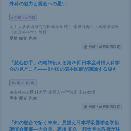
外科の魅力と総会への思い
その他＞その他
岡山大学学術研究院医歯薬学域 生体機能再生・再建学講座
（整形外科学）教授
尾﨑 敏文
先生
医師・歯科医師限定
「慈心妙手」の精神伝える第75回日本産科婦人科学
会の見どころ――6か国の若手医師が議論する場も
その他＞その他
東京慈恵会医科大学 産婦人科学講座 主任教授
岡本 愛光
先生
医師・歯科医師限定
「知の融合で拓く未来」見据え日本呼吸器学会学術
講演会開催―大会長、髙橋 和久・順天堂大教授が注