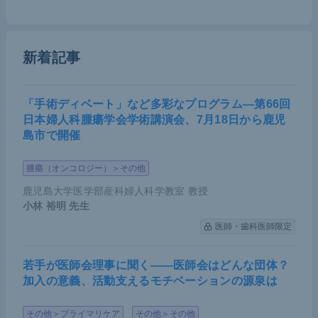
なっている。
新着記事
「手術ディベート」など多彩なプログラム―第66回
日本婦人科腫瘍学会学術講演会、7月18日から鹿児
島市で開催
腫瘍（オンコロジー）＞その他
鹿児島大学医学部産科婦人科学教室 教授
小林 裕明
先生
医師・歯科医師限定
佐野氏講演資料（提供：佐野氏）
若手が医師会理事に聞く――医師会はどんな団体？
加入の意義、活動支えるモチベーションの源泉は
また、腹腔鏡下手術の急速な普及が合併症増加につ
ながっている可能性もある。NCDは国内手術の95％
その他＞プライマリケア
その他＞その他