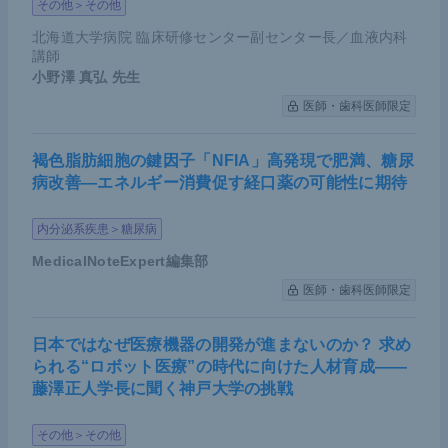
その他＞その他
北海道大学病院 臨床研修センター副センター長／血液内科
講師
小野澤 真弘
先生
医師・歯科医師限定
褐色脂肪細胞の鍵因子「NFIA」高発現で肥満、糖尿
病改善―エネルギー消費促す経口薬の可能性に期待
内分泌系疾患＞糖尿病
MedicalNoteExpert編集部
医師・歯科医師限定
日本ではなぜ医療機器の開発が進まないのか？ 求め
られる“ロボット医療”の時代に向けた人材育成――
藤澤正人学長に聞く神戸大学の挑戦
その他＞その他