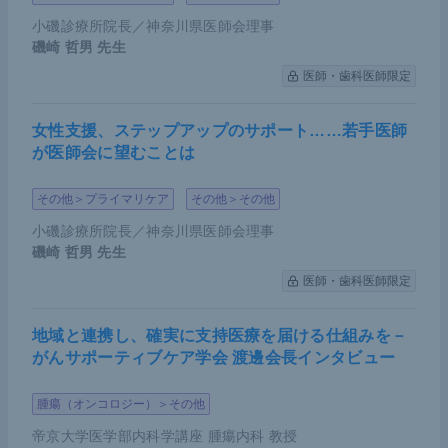
以上が登録されているReal World Dataであるが、幽
小磯診療所院長／神奈川県医師会理事
門側胃切除術における腹腔鏡下手術の割合は、2019
磯崎 哲男
先生
年時点ですでに半数以上を占めていた。今後、早期
医師・歯科医師限定
がんのみならず進行胃がんでも積極的に用いられる
と思われるが、トレーニングや実績不足による合併
女性支援、ステップアップのサポート……若手医師
が医師会に望むことは
症増加が起こらないか不安が残る。
その他＞プライマリケア
その他＞その他
さらに、食道切除術や肝切除術、膵頭十二指腸切除
術は9割以上が学会認定施設・認定医によるもので
小磯診療所院長／神奈川県医師会理事
磯崎 哲男
先生
あるのに対し、胃全摘術や結腸切除術はいまだ2割
医師・歯科医師限定
ほどが認定を受けていない一般病院・一般外科医に
よって行われていることも明らかとなっている。
地域と連携し、確実に支持医療を届ける仕組みを－
がんサポーティブケア学会 渡邊会長インタビュー
外科手術の限界――適切な薬物療法を併用す
る重要性
腫瘍（オンコロジー）＞その他
そもそも、胃切除術による予後改善効果はどれほど
帝京大学医学部内科学講座 腫瘍内科 教授