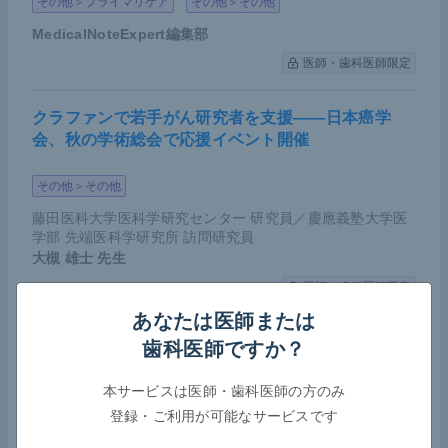
その他＞プライマリケア
その他＞その他
MedicalNoteExpert編集部
医師・歯科医師限定
クラファンで若手がん研究者を支援――日本癌学
会、秋の学術総会で応援イベント開催
その他＞その他
藤田医科大学医科学研究センター 研究員／慶應義塾大学医
学部 先端医科学研究所 訪問研究員
大槻 雄士
先生
医師・歯科医師限定
あなたは医師または
COVID-19によるがん薬物療法への影響――日本臨
歯科医師ですか？
床腫瘍学会が第7波における実態調査の結果を報告
本サービスは医師・歯科医師の方のみ
腫瘍（オンコロジー）＞その他
感染症＞ウイルス性
登録・ご利用が可能なサービスです
その他＞緩和ケア