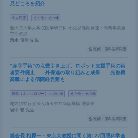
見どころを紹介
小児疾患
その他＞その他
順天堂大学大学院医学研究科 小児思春期発達・病態学講座
主任教授
清水 俊明
先生
医師・歯科医師限定
“赤字手術”の点数引き上げ、ロボット支援手術の術
者要件廃止……外保連の取り組みと成果――光熱費
高騰による病院経営難も
腫瘍（オンコロジー）＞消化器
その他＞その他
地方独立行政法人埼玉県立病院機構 理事長
岩中 督
先生
医師・歯科医師限定
総会長 相原一・東京大教授に聞く第127回眼科学会