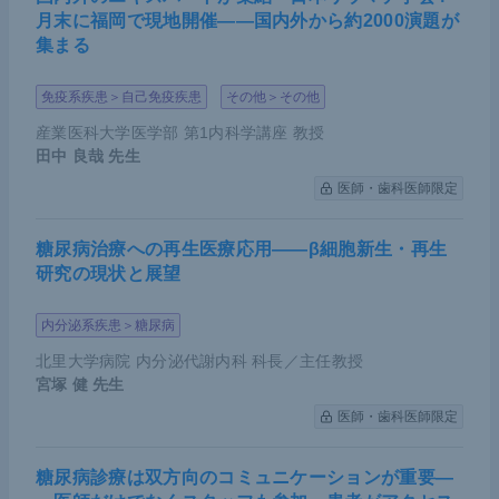
月末に福岡で現地開催――国内外から約2000演題が
集まる
免疫系疾患＞自己免疫疾患
その他＞その他
産業医科大学医学部 第1内科学講座 教授
田中 良哉
先生
医師・歯科医師限定
糖尿病治療への再生医療応用――β細胞新生・再生
研究の現状と展望
内分泌系疾患＞糖尿病
北里大学病院 内分泌代謝内科 科長／主任教授
宮塚 健
先生
医師・歯科医師限定
糖尿病診療は双方向のコミュニケーションが重要―