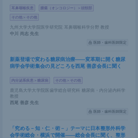
耳鼻咽喉疾患
腫瘍（オンコロジー）＞頭頸部
その他＞その他
九州大学大学院医学研究院 耳鼻咽喉科学分野 教授
中川 尚志
先生
医師・歯科医師限定
新薬登場で変わる糖尿病治療――変革期に開く糖尿
病学会学術集会の見どころを西尾 善彦会長に聞く
内分泌系疾患＞糖尿病
その他＞その他
鹿児島大学大学院医歯学総合研究科 糖尿病・内分泌内科学
教授
西尾 善彦
先生
医師・歯科医師限定
「究める－知・仁・術－」テーマに日本整形外科学
会学術総会・横浜で開催――総会会長に聞く、整形