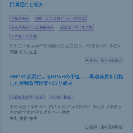
目演題など紹介
呼吸器疾患
腫瘍（オンコロジー）＞呼吸器
免疫系疾患＞自己免疫疾患
感染症＞ウイルス性
その他＞その他
順天堂大学医学部附属順天堂医院 院長（呼吸器内科 教授）
髙橋 和久
先生
医師・歯科医師限定
BMPR2変異によるHPAHの予後――早期発見を目指
した運動負荷検査の取り組み
心臓血管疾患＞血管
その他＞検査
慶應義塾大学医学部 内科学教室循環器内科 難治性循環器疾
患病態学寄付研究講座 特任助教
平出 貴裕
先生
医師・歯科医師限定