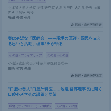
外科治療は、今後よりいっそう低侵襲化されていく
北海道大学大学院 医学研究院 内科系部門 内科学分野 血液
ことが見込まれる。ロボット手術の技術は着実に進
内科学教室 教授
豊嶋 崇徳
先生
歩していくはずである。内視鏡的切除は、さらに適
医師・歯科医師限定
応拡大が進むと思われる。
さらには、ゲノム解析や化学放射線療法、免疫療法
実は身近な「医師会」――現場の医師・国民を支え
る思いと活動、理事2氏が語る
などの進歩によって、集学的治療はより個別化され
ていくことになるだろう。
その他＞プライマリケア
その他＞その他
振り返れば、1960年代の胃がん治療は手術しか選択
小磯診療所院長／神奈川県医師会理事
磯崎 哲男
先生
肢がなかったが、1980年代後半には内視鏡治療や補
医師・歯科医師限定
助化学療法が登場した。そして現在は、内視鏡治療
の適応が拡大する一方、補助化学療法が進歩したこ
“口腔の番人”口腔外科医……池邉 哲郎理事長に聞く
とで、外科手術単独で治療する対象は早期がんの一
口腔外科学会の課題と展望
部に限られてきている。今後は免疫療法の著しい進
歩により、薬剤の組み合わせのみによって完治する
腫瘍（オンコロジー）＞頭頸部
その他＞その他