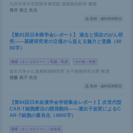
九州大学大学院医学研究院 循環器内科学 教授
筒井 裕之
先生
医師・歯科医師限定
【第81回日本癌学会レポート】 過去と現在のがん研
究――基礎研究者の立場から捉える魅力と意義（40
00字）
腫瘍（オンコロジー）＞乳腺・乳房
その他＞検査
金沢大学がん進展制御研究所 分子病態研究分野 教授
後藤 典子
先生
医師・歯科医師限定
【第84回日本血液学会学術集会レポート】次世代型
CAR-T細胞療法の開発動向――遺伝子改変によるC
AR-T細胞の最良化（4600字）
腫瘍（オンコロジー）＞造血器