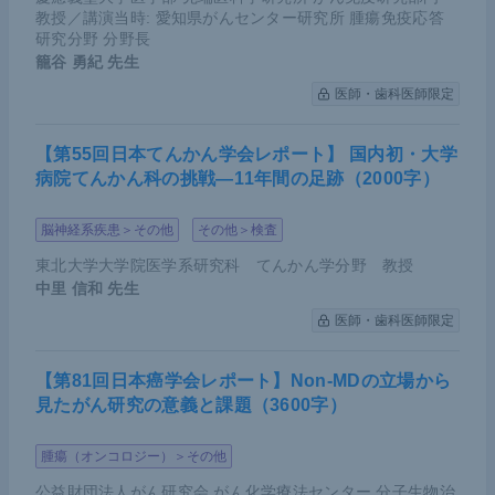
教授／講演当時: 愛知県がんセンター研究所 腫瘍免疫応答
研究分野 分野長
籠谷 勇紀
先生
医師・歯科医師限定
【第55回日本てんかん学会レポート】 国内初・大学
病院てんかん科の挑戦―11年間の足跡（2000字）
脳神経系疾患＞その他
その他＞検査
東北大学大学院医学系研究科 てんかん学分野 教授
中里 信和
先生
医師・歯科医師限定
【第81回日本癌学会レポート】Non-MDの立場から
見たがん研究の意義と課題（3600字）
腫瘍（オンコロジー）＞その他
公益財団法人がん研究会 がん化学療法センター 分子生物治