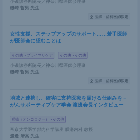
とを試みた。
小磯診療所院長／神奈川県医師会理事
磯崎 哲男
先生
EGFR
遺伝子変異PC-9細胞は、
EGFR
に依存して増
医師・歯科医師限定
殖し、EGFR阻害剤によって死滅する。そこで我々
は、CRISPR-Cas9システムを用いて内因性の融合
女性支援、ステップアップのサポート……若手医師
が医師会に望むことは
遺伝子を作製し、EGFR阻害剤に耐性を示すモデル
を作製した。通常
EGFR
遺伝子変異や融合遺伝子と
その他＞プライマリケア
その他＞その他
いったドライバー遺伝子は相互排他的であり、同一
小磯診療所院長／神奈川県医師会理事
患者の同一の腫瘍にみられることはない。しかしな
磯崎 哲男
先生
がらCRISPR-Cas9システムを応用することで、2個
医師・歯科医師限定
目のドライバー遺伝子が獲得でき、融合遺伝子のみ
に反応を示すモデルを作ることが可能だという。こ
地域と連携し、確実に支持医療を届ける仕組みを－
れを使用することで、
CCDC6-RET
や
ESYT2-BRA
がんサポーティブケア学会 渡邊会長インタビュー
F
、
FGFR3-TACC3
といった融合遺伝子を標的とす
腫瘍（オンコロジー）＞その他
る治療薬に対する薬剤感受性を解析することが可能
となる。なお融合遺伝子は、その融合機序から逆位
帝京大学医学部内科学講座 腫瘍内科 教授
渡邊 清高
先生
（Inversion）、欠失（Deletion）、重複（Duplicati