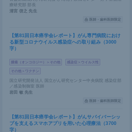
療研究部 部長
清宮 啓之
先生
医師・歯科医師限定
【第81回日本癌学会レポート】がん専門病院におけ
る新型コロナウイルス感染症への取り組み（3000
字）
腫瘍（オンコロジー）＞その他
感染症＞ウイルス性
その他＞ワクチン
国立研究開発法人 国立がん研究センター中央病院 感染症部
／感染制御室 医師
岩田 敏
先生
医師・歯科医師限定
【第81回日本癌学会レポート】がんサバイバーシッ
プを支えるスマホアプリを用いた心理療法（3700
字）