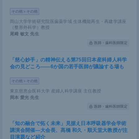
その他＞その他
岡山大学学術研究院医歯薬学域 生体機能再生・再建学講座
（整形外科学）教授
尾﨑 敏文
先生
医師・歯科医師限定
「慈心妙手」の精神伝える第75回日本産科婦人科学
会の見どころ――6か国の若手医師が議論する場も
その他＞その他
東京慈恵会医科大学 産婦人科学講座 主任教授
岡本 愛光
先生
医師・歯科医師限定
「知の融合で拓く未来」見据え日本呼吸器学会学術
講演会開催―大会長、髙橋 和久・順天堂大教授が注
目演題など紹介