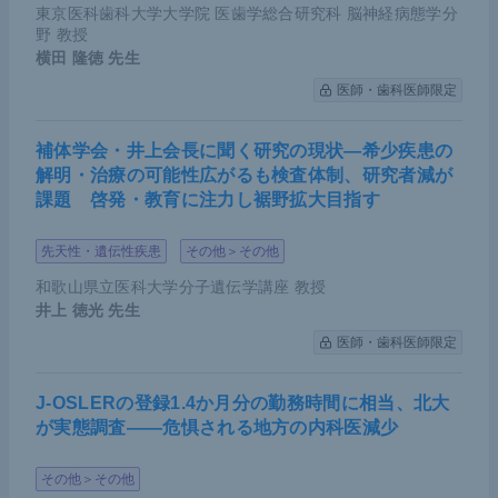
東京医科歯科大学大学院 医歯学総合研究科 脳神経病態学分
しないことが示唆されたが、予想外にQ61Kに加え
野 教授
てG60Gサイレント突然変異も同時に起こった亜集
横田 隆徳
先生
団では、対立遺伝子頻度の上昇が確認されたのであ
医師・歯科医師限定
る。このサイレント変異は元々ドナーテンプレート
に設計していなかったことから、CRISPR-Cas9シ
補体学会・井上会長に聞く研究の現状―希少疾患の
ステムによる切断が行われた際の偶然のエラーによ
解明・治療の可能性広がるも検査体制、研究者減が
課題 啓発・教育に注力し裾野拡大目指す
ってすぐ隣のG60Gで遺伝子変異が起こったサブク
ローンが顕在化してきたと考えられた。
先天性・遺伝性疾患
その他＞その他
そこで、あらためてQ61K+G60Gサイレント変異を
和歌山県立医科大学分子遺伝学講座 教授
井上 徳光
先生
ドナーテンプレートに入れてモデルを作製したとこ
医師・歯科医師限定
ろ、ポジティブ・コントロールとしての
KRAS
Q61
Hとともに対立遺伝子頻度の上昇が認められた。一
J-OSLERの登録1.4か月分の勤務時間に相当、北大
方、Q61KなしでG60Gサイレント変異のみを3種類
が実態調査――危惧される地方の内科医減少
「TからA」「TからC」「TからG」起こしたモデル
に関しても解析したが、上昇はまったくみられなか
その他＞その他