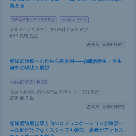
集まる
免疫系疾患＞自己免疫疾患
その他＞その他
産業医科大学医学部 第1内科学講座 教授
田中 良哉
先生
医師・歯科医師限定
糖尿病治療への再生医療応用――β細胞新生・再生
研究の現状と展望
内分泌系疾患＞糖尿病
北里大学病院 内分泌代謝内科 科長／主任教授
宮塚 健
先生
医師・歯科医師限定
糖尿病診療は双方向のコミュニケーションが重要―
―医師だけでなくスタッフも参加、患者がアクセス