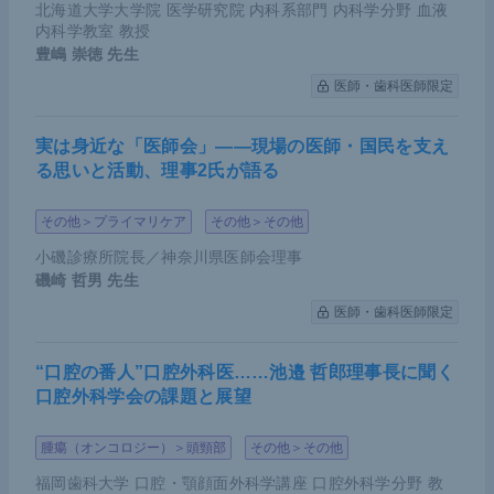
北海道大学大学院 医学研究院 内科系部門 内科学分野 血液
内科学教室 教授
豊嶋 崇徳
先生
医師・歯科医師限定
実は身近な「医師会」――現場の医師・国民を支え
る思いと活動、理事2氏が語る
その他＞プライマリケア
その他＞その他
小磯診療所院長／神奈川県医師会理事
磯崎 哲男
先生
出典：
Yoshihisa Kobayashi,et al. Nature. 2022 Mar;6
医師・歯科医師限定
03(7900):335-342.
小林氏講演資料（提供：小林氏）
“口腔の番人”口腔外科医……池邉 哲郎理事長に聞く
口腔外科学会の課題と展望
シングルクローンに対する薬剤感受性試験では、親
腫瘍（オンコロジー）＞頭頸部
その他＞その他
株PC9ではオシメルチニブによって約8割の増殖抑
福岡歯科大学 口腔・顎顔面外科学講座 口腔外科学分野 教
制効果がみられた一方で、
BRAF
V600Eでは非常に