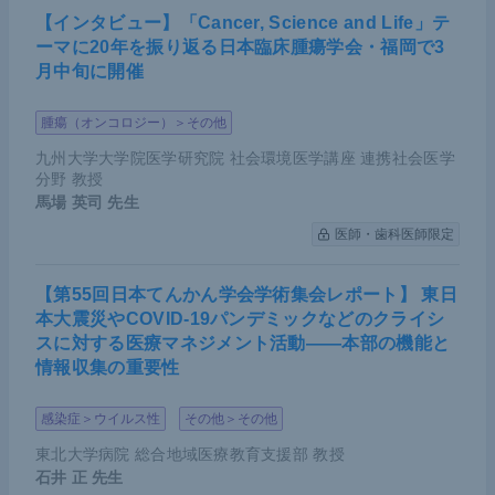
【インタビュー】「Cancer, Science and Life」テ
ーマに20年を振り返る日本臨床腫瘍学会・福岡で3
月中旬に開催
腫瘍（オンコロジー）＞その他
九州大学大学院医学研究院 社会環境医学講座 連携社会医学
分野 教授
馬場 英司
先生
医師・歯科医師限定
【第55回日本てんかん学会学術集会レポート】 東日
本大震災やCOVID-19パンデミックなどのクライシ
スに対する医療マネジメント活動――本部の機能と
情報収集の重要性
感染症＞ウイルス性
その他＞その他
東北大学病院 総合地域医療教育支援部 教授
石井 正
先生