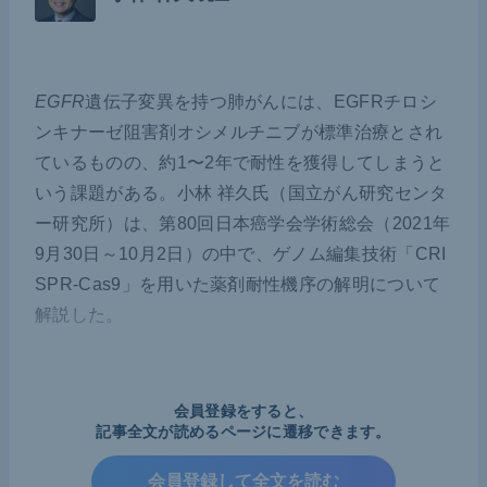
EGFR
遺伝子変異を持つ肺がんには、EGFRチロシ
ンキナーゼ阻害剤オシメルチニブが標準治療とされ
ているものの、約1〜2年で耐性を獲得してしまうと
いう課題がある。小林 祥久氏（国立がん研究センタ
ー研究所）は、第80回日本癌学会学術総会（2021年
9月30日～10月2日）の中で、ゲノム編集技術「CRI
SPR-Cas9」を用いた薬剤耐性機序の解明について
解説した。
マウスIL-3依存性pro-B細胞株Ba/F3を
会員登録をすると、
用いた従来の方法
記事全文が読めるページに遷移できます。
会員登録して全文を読む
従来我々は、EGFR阻害剤の治療効果を確認する手