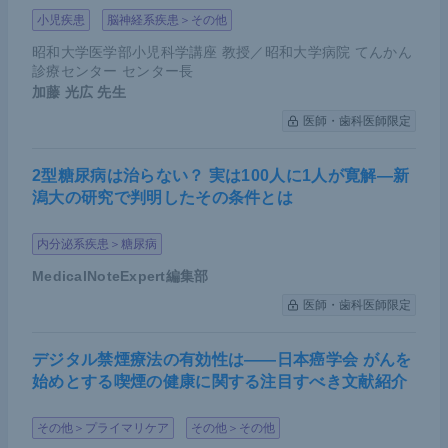
小児疾患
脳神経系疾患＞その他
性二次変異の研究に非常に便利なモデルである
昭和大学医学部小児科学講座 教授／昭和大学病院 てんかん
CRISPR-Cas9システムの応用によって、2つのド
診療センター センター長
ライバー遺伝子を持つモデルや、融合遺伝子など
加藤 光広
先生
を人工的に作製することが可能となり、さまざま
医師・歯科医師限定
な種類の薬剤耐性を明らかにすることが可能とな
る
2型糖尿病は治らない？ 実は100人に1人が寛解―新
潟大の研究で判明したその条件とは
CRISPR-Cas9システムは、従来の手法であれば
見つけることが不可能であった発見を可能とし、
内分泌系疾患＞糖尿病
さらにはそのバイオロジーを明らかにする可能性
MedicalNoteExpert編集部
も秘めた驚くべきテクノロジーである
医師・歯科医師限定
デジタル禁煙療法の有効性は――日本癌学会 がんを
始めとする喫煙の健康に関する注目すべき文献紹介
その他＞プライマリケア
その他＞その他