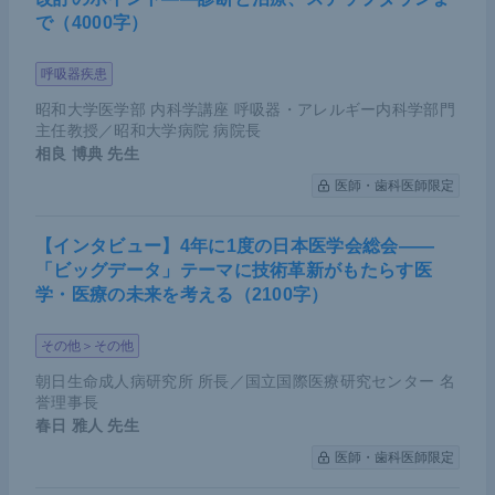
で（4000字）
呼吸器疾患
昭和大学医学部 内科学講座 呼吸器・アレルギー内科学部門
主任教授／昭和大学病院 病院長
相良 博典
先生
医師・歯科医師限定
【インタビュー】4年に1度の日本医学会総会――
「ビッグデータ」テーマに技術革新がもたらす医
学・医療の未来を考える（2100字）
その他＞その他
朝日生命成人病研究所 所長／国立国際医療研究センター 名
誉理事長
春日 雅人
先生
医師・歯科医師限定