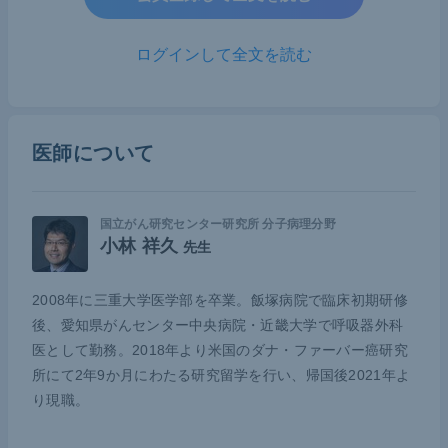
段として、マウスのpro-B細胞株Ba/F3を主に用いて
きた。Ba/F3の生存にはIL-3が必須であるため、IL-3
ログインして全文を読む
を使用することなく培養すると3日で死滅する。こ
のマウスにウイルスベクターを用いて
EGFR
遺伝子
変異のコーディング領域を強制発現させることで、
医師について
EGFR
のみに依存し増殖するモデルを作製すること
が可能だ。
国立がん研究センター研究所 分子病理分野
さらに、このモデルにN-ethyl-N-nitrosourea（EN
小林 祥久
先生
U）という点突然変異を誘導する発がん物質を追加
すると、通常1～2年で起こる薬剤耐性を短縮させる
2008年に三重大学医学部を卒業。飯塚病院で臨床初期研修
ことができる。実際我々は、たった1時間でエルロ
後、愛知県がんセンター中央病院・近畿大学で呼吸器外科
医として勤務。2018年より米国のダナ・ファーバー癌研究
チニブやアファチニブに対する薬剤耐性を発現させ
所にて2年9か月にわたる研究留学を行い、帰国後2021年よ
るT790M変異モデルを作製することに成功してい
り現職。
る。これによって非常に早いスピードで実験がで
き、各世代のEGFR阻害剤に対する網羅的な薬剤感