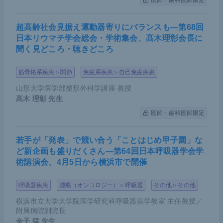
医師・歯科医師限定
ムの応用によって、オーロラ・キナーゼ阻害剤が
YA
P1
遺伝子の発現だけでなく、転写後のタンパクを抑
超高齢社会見据え運動器寄りにバランスも―第68回
制するという機序が解明された。このように、CRIS
日本リウマチ学会総会・学術集会、髙木理彰会長に
PR-Cas9システムは複雑なシグナル相互作用の解明
聞く見どころ・聴きどころ
を可能にすることができる画期的なゲノム編集技術
である。
筋骨格系疾患＞関節
免疫系疾患＞自己免疫疾患
山形大学医学部整形外科学講座 教授
髙木 理彰
先生
CRISPR-Cas9システムを用いた点変異モ
医師・歯科医師限定
デルの作製
若手が「発表」で競い合う「ことはじめ甲子園」な
CRISPR-Cas9システムでは、トリプルミュータン
ど新企画も盛りだくさん―第64回日本呼吸器学会学
術講演会、4月5日から横浜市で開催
トのモデルを作製することも可能だ。今回我々が
元々の
EGFR
L858R変異に加えて、T790MとC797S
呼吸器疾患
腫瘍（オンコロジー）＞呼吸器
その他＞その他
という2つの耐性変異を併せ持つモデルで薬剤効果
横浜市立大学大学院医学研究科呼吸器病学教室 主任教授／
を検証したところ、標準治療とされている第3世代
附属病院副院長
オシメルチニブでは効果がみられず、新薬である第
金子 猛
先生