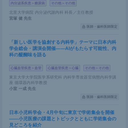
内分泌系疾患＞糖尿病
その他＞その他
北里大学病院 内分泌代謝内科 科長／主任教授
宮塚 健
先生
医師・歯科医師限定
「新しい医学を協創する内科学」テーマに日本内科
学会総会・講演会開催――AIがもたらす可能性、内
科の醍醐味を語る
心臓血管疾患＞血管
心臓血管疾患＞心臓
その他＞その他
東京大学大学院医学系研究科 内科学専攻器官病態内科学講
座 循環器内科学教授
小室 一成
先生
医師・歯科医師限定
日本小児科学会・4月中旬に東京で学術集会を開催
――小児医療の課題とトピックとともに学術集会の
見どころを紹介