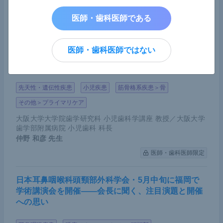
MedicalNoteExpert編集部
医師・歯科医師限定
医師・歯科医師である
乳歯早期脱落の陰に低ホスファターゼ症の可能性―
医師・歯科医師ではない
―「遭遇した歯科医は小児歯科専門医と連携を」早
期発見に向け呼びかけ
先天性・遺伝性疾患
小児疾患
筋骨格系疾患＞骨
その他＞プライマリケア
大阪大学大学院歯学研究科 小児歯科学講座 教授／大阪大学
歯学部附属病院 小児歯科 科長
仲野 和彦
先生
医師・歯科医師限定
日本耳鼻咽喉科頭頸部外科学会・5月中旬に福岡で
学術講演会を開催――会長に聞く、注目演題と開催
への思い