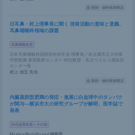
4世代アロステリック阻害剤で効果を示し、
さらに
医師・歯科医師限定
オシメルチニブを上乗せすることで、より高い効果
が認められた。このように、CRISPR-Cas9システ
日耳鼻・村上理事長に聞く 啓発活動の意味と意義、
耳鼻咽喉科領域の課題
ムは、新薬開発にも有用である。
耳鼻咽喉疾患
日本耳鼻咽喉科頭頸部外科学会 理事長／名古屋市立大学医
学部附属 東部医療センター 特任教授・高次ウイルス感染症
センター長
村上 信五
先生
医師・歯科医師限定
内臓脂肪型肥満の発症・進展に白血球中のタンパク
が関与―横浜市大の研究グループが解明、医学誌で
発表
出典：
Ciric To,et al. Nature Cancer. 2022 Apr;3(4):402
-417.
内分泌系疾患＞その他
小林氏講演資料（提供：小林氏）
MedicalNoteExpert編集部