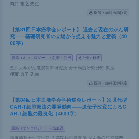
筒井 裕之
先生
医師・歯科医師限定
【第81回日本癌学会レポート】 過去と現在のがん研
究――基礎研究者の立場から捉える魅力と意義（40
00字）
腫瘍（オンコロジー）＞乳腺・乳房
その他＞検査
金沢大学がん進展制御研究所 分子病態研究分野 教授
後藤 典子
先生
医師・歯科医師限定
【第84回日本血液学会学術集会レポート】次世代型
CAR-T細胞療法の開発動向――遺伝子改変によるC
AR-T細胞の最良化（4600字）
腫瘍（オンコロジー）＞造血器
慶應義塾大学医学部 先端医科学研究所 がん免疫研究部門