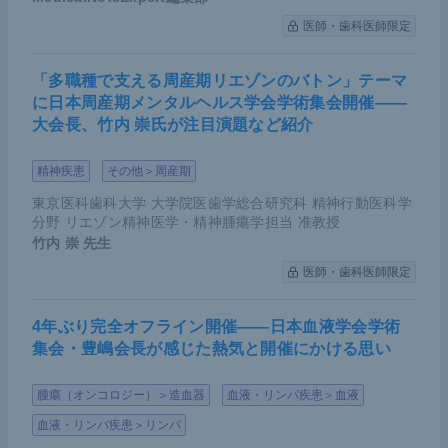
医師・歯科医師限定
さらに、CRISPR-Cas9システムを用いて解析をし
ていると、予想もしなかった発見に遭遇することも
「多職種で支える周産期リエゾンのバトン」テーマ
ある。その一例を紹介する。
に日本周産期メンタルヘルス学会学術集会開催――
大会長、竹内 崇氏が注目演題など紹介
EGFR阻害剤に耐性となった実際の臨床検体で検出
された
BRAF
V600E、
KRAS
G12C、
KRAS
G12
精神疾患
その他＞周産期
D、
KRAS
Q61K、
KRAS
A146Tの耐性機序として
東京医科歯科大学 大学院医歯学総合研究科 精神行動医科学
の役割を調べるため、我々はCRISPR-Cas9システ
分野 リエゾン精神医学・精神腫瘍学担当 准教授
竹内 崇
先生
ムを用いてこれら5つの点変異を
EGFR
変異のある細
胞株PC-9で起こすことで、実際の患者さんに起こっ
医師・歯科医師限定
たイベントを再現しようと試みた。ゲノム編集をし
4年ぶり完全オフライン開催――日本血液学会学術
たバルク細胞をEGFR阻害剤オシメルチニブに1週間
集会・豊嶋会長が感じた熱気と開催にかける思い
さらしたところ、
BRAF
V600Eや
KRAS
G12C、G1
2Dでは耐性クローンが確認された一方で、
KRAS
Q
腫瘍（オンコロジー）＞造血器
血液・リンパ疾患＞血液
61KやA146Tではまだ確認されず、その後耐性クロ
血液・リンパ疾患＞リンパ
ーンの出現までに3週間を要することが分かった。