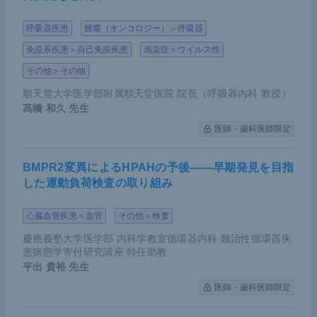
呼吸器疾患
腫瘍（オンコロジー）＞呼吸器
免疫系疾患＞自己免疫疾患
感染症＞ウイルス性
その他＞その他
順天堂大学医学部附属順天堂医院 院長（呼吸器内科 教授）
髙橋 和久
先生
医師・歯科医師限定
BMPR2変異によるHPAHの予後――早期発見を目指
した運動負荷検査の取り組み
心臓血管疾患＞血管
その他＞検査
慶應義塾大学医学部 内科学教室循環器内科 難治性循環器疾
患病態学寄付研究講座 特任助教
平出 貴裕
先生
医師・歯科医師限定