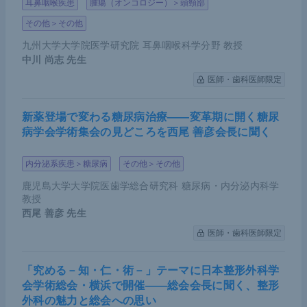
耳鼻咽喉疾患
腫瘍（オンコロジー）＞頭頸部
その他＞その他
九州大学大学院医学研究院 耳鼻咽喉科学分野 教授
中川 尚志
先生
医師・歯科医師限定
新薬登場で変わる糖尿病治療――変革期に開く糖尿
病学会学術集会の見どころを西尾 善彦会長に聞く
内分泌系疾患＞糖尿病
その他＞その他
鹿児島大学大学院医歯学総合研究科 糖尿病・内分泌内科学
教授
西尾 善彦
先生
医師・歯科医師限定
「究める－知・仁・術－」テーマに日本整形外科学
会学術総会・横浜で開催――総会会長に聞く、整形
外科の魅力と総会への思い