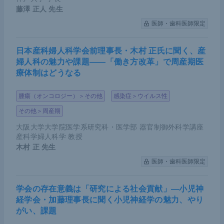
上流にある
EGFR
からのシグナルによってデータが
藤澤 正人
先生
見にくくなっている可能性が考えられた。そこでオ
医師・歯科医師限定
シメルチニブ存在下のデータを解析したところ、サ
イレント突然変異によってGTP-RASが非常に強く
日本産科婦人科学会前理事長・木村 正氏に聞く、産
婦人科の魅力や課題――「働き方改革」で周産期医
発現することが再確認された。特許の関係上、この
療体制はどうなる
先の機序解明と臨床応用のデータは現時点では公開
できないが、従来の方法ではこのような発見は不可
腫瘍（オンコロジー）＞その他
感染症＞ウイルス性
能であり、CRISPR-Cas9システムによる偶然の発
その他＞周産期
見となった。
大阪大学大学院医学系研究科・医学部 器官制御外科学講座
産科学婦人科学 教授
*
本研究結果
は2022年3月2日付（日本時間3月3日）にNatur
木村 正
先生
eにて掲載された
医師・歯科医師限定
学会の存在意義は「研究による社会貢献」―小児神
講演のまとめ
経学会・加藤理事長に聞く小児神経学の魅力、やり
がい、課題
Ba/F3にENUを追加した従来モデルは
EGFR
の耐