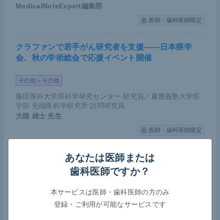
MedicalNoteExpert編集部
医師・歯科医師限定
クラファンで若手がん研究者を支援――日本癌学
会、秋の学術総会で応援イベント開催
その他＞その他
藤田医科大学医科学研究センター 研究員／慶應義塾大学医
学部 先端医科学研究所 訪問研究員
大槻 雄士
先生
医師・歯科医師限定
あなたは医師または
COVID-19によるがん薬物療法への影響――日本臨
床腫瘍学会が第7波における実態調査の結果を報告
歯科医師ですか？
腫瘍（オンコロジー）＞その他
感染症＞ウイルス性
本サービスは医師・歯科医師の方のみ
登録・ご利用が可能なサービスです
その他＞緩和ケア