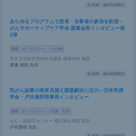
医師・歯科医師限定
on）などに分類されるが、いずれもCRISPR-Cas9
システムを用いた作製が可能だ。
あらゆるプログラムで患者・当事者の参加を歓迎－
がんサポーティブケア学会 渡邊会長インタビュー第
実際の臨床現場では、EGFR阻害剤と融合遺伝子を
2弾
標的とする治療薬を併用した治療が試みられる。興
味深い点は、CRISPR-Cas9システムで作製したモ
腫瘍（オンコロジー）＞その他
デルでは、このような併用療法に対する薬剤耐性獲
帝京大学医学部内科学講座 腫瘍内科 教授
得機序を解明できることだ。具体的には、融合遺伝
渡邊 清高
先生
子側の耐性機序、
EGFR
側の耐性機序、さらに共通
医師・歯科医師限定
の下流経路の変異など、さまざまな機序を解析する
ことができる。
乳がん診療の将来見据え課題解決に注力―日本乳癌
学会・戸井雅和理事長インタビュー
たとえば、タンキラーゼ阻害剤やTEAD阻害剤は、
腫瘍（オンコロジー）＞乳腺・乳房
従来
YAP1
遺伝子の間接的な標的薬とされていた
が、遺伝子増幅モデルに関しては効果が認められて
がん・感染症センター 都立駒込病院 院長
戸井雅和
先生
いなかった。しかしながら、CRISPR-Cas9システ