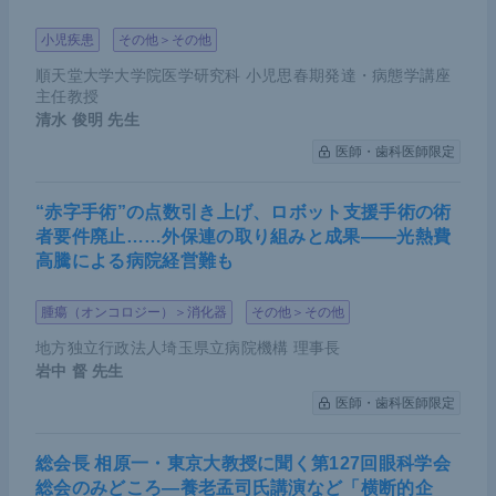
小児疾患
その他＞その他
順天堂大学大学院医学研究科 小児思春期発達・病態学講座
主任教授
清水 俊明
先生
医師・歯科医師限定
“赤字手術”の点数引き上げ、ロボット支援手術の術
者要件廃止……外保連の取り組みと成果――光熱費
高騰による病院経営難も
腫瘍（オンコロジー）＞消化器
その他＞その他
地方独立行政法人埼玉県立病院機構 理事長
岩中 督
先生
医師・歯科医師限定
総会長 相原一・東京大教授に聞く第127回眼科学会
総会のみどころ―養老孟司氏講演など「横断的企