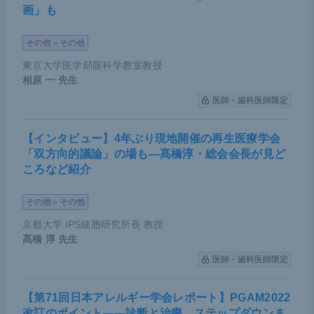
画」も
その他＞その他
東京大学医学部眼科学教室教授
相原 一
先生
医師・歯科医師限定
【インタビュー】4年ぶり現地開催の再生医療学会
「双方向的議論」の場も―髙橋淳・総会会長が見ど
ころなど紹介
その他＞その他
京都大学 iPS細胞研究所長 教授
髙橋 淳
先生
医師・歯科医師限定
【第71回日本アレルギー学会レポート】PGAM2022
改訂のポイント――診断と治療、ステップダウンま