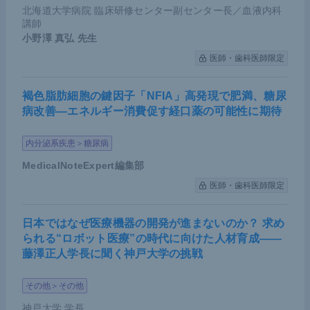
った。結論として、
KRAS
Q61Kが薬剤耐性を示す
北海道大学病院 臨床研修センター副センター長／血液内科
には、すぐ隣にあるG60Gのサイレント突然変異が
講師
小野澤 真弘
先生
必須であることを偶然にも発見できたのである。
医師・歯科医師限定
より詳細にシングルクローンで解析したところ、サ
イレント突然変異がない
KRAS
Q61Kと親株のPC-9
褐色脂肪細胞の鍵因子「NFIA」高発現で肥満、糖尿
病改善―エネルギー消費促す経口薬の可能性に期待
では耐性がみられず、ポジティブ・コントロールの
KRAS
Q61Hとサイレント突然変異を起こした
KRA
内分泌系疾患＞糖尿病
S
GQ60GKでは、非常に強い薬剤耐性がみられた。
MedicalNoteExpert編集部
さらに
KRAS
GQ60GKでは、オシメルチニブ治療に
医師・歯科医師限定
対してpERKのフィードバックが起こりアポトーシ
日本ではなぜ医療機器の開発が進まないのか？ 求め
スが阻害されていた。また、GTP-RAS（活性型RA
られる“ロボット医療”の時代に向けた人材育成――
S）の発現は、Q61K単独では低かったが、GQ60GK
藤澤正人学長に聞く神戸大学の挑戦
では
ポジティブ・コントロールの
KRAS
G12Dと同
等に高かった。しかしながら、今回使用したモデル
その他＞その他
は
EGFR
遺伝子変異PC9細胞であるため、
KRAS
の
神戸大学 学長