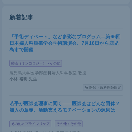
受性一覧を短時間で示すことができる。また、各EG
FR阻害剤にどのような耐性の二次変異が起こるの
新着記事
か、さらに耐性二次変異を克服する方法を示すこと
も可能だ。なお、Ba/F3にENUを追加する手法は、
「手術ディベート」など多彩なプログラム―第66回
EGFR
以外にも
HER2
、
MET
、
KRAS
などの遺伝子
日本婦人科腫瘍学会学術講演会、7月18日から鹿児
研究にも有用だ。
島市で開催
腫瘍（オンコロジー）＞その他
CRISPR-Cas9システムを用いた新しい方
法
鹿児島大学医学部産科婦人科学教室 教授
小林 裕明
先生
医師・歯科医師限定
2020年にノーベル化学賞を獲得したゲノム編集技術
CRISPR-Cas9によって、特定のDNA配列を切断す
若手が医師会理事に聞く――医師会はどんな団体？
ることが可能になった。我々はこのCRISPR-Cas9
加入の意義、活動支えるモチベーションの源泉は
システムを応用して、前述のBa/F3のようなシンプ
ルなモデルをヒト肺腺がん細胞株PC-9で作製するこ
その他＞プライマリケア
その他＞その他