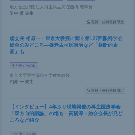
地方独立行政法人埼玉県立病院機構 理事長
岩中 督
先生
医師・歯科医師限定
総会長 相原一・東京大教授に聞く第127回眼科学会
総会のみどころ―養老孟司氏講演など「横断的企
画」も
その他＞その他
東京大学医学部眼科学教室教授
相原 一
先生
医師・歯科医師限定
【インタビュー】4年ぶり現地開催の再生医療学会
「双方向的議論」の場も―髙橋淳・総会会長が見ど
ころなど紹介
その他＞その他