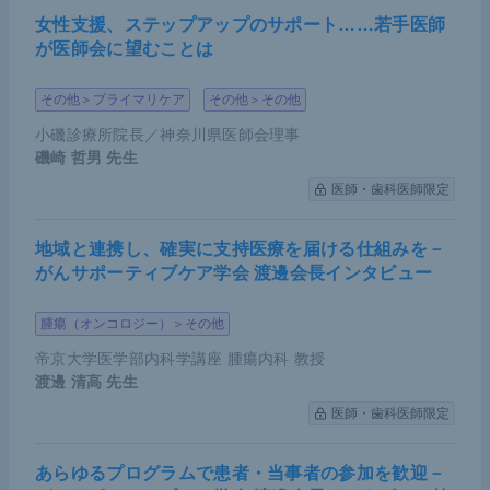
女性支援、ステップアップのサポート……若手医師
が医師会に望むことは
大木杯での一枚（提供：大木氏）
その他＞プライマリケア
その他＞その他
小磯診療所院長／神奈川県医師会理事
手術件数には反映されない外科医の存在
磯崎 哲男
先生
意義
医師・歯科医師限定
慈恵医大外科は、約10年前から外科医が不足してい
地域と連携し、確実に支持医療を届ける仕組みを－
る地方の病院に継続的に医師を派遣している。医師
がんサポーティブケア学会 渡邊会長インタビュー
不足に悩む地域では、高額なインセンティブを支払
腫瘍（オンコロジー）＞その他
うなどして医師確保に努めているケースがあるが、
帝京大学医学部内科学講座 腫瘍内科 教授
その方法に持続可能性がないことは明々白々だ。そ
渡邊 清高
先生
こで私は、活力・余裕のある大都市の医局が率先し
医師・歯科医師限定
て医師を派遣し、地域医療を支えるべきだと考え
た。派遣期間は基本的に1年間限定で、戻ってきた
あらゆるプログラムで患者・当事者の参加を歓迎－
医師には本人の希望（留学など）をかなえるなどの