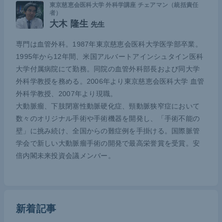
東京慈恵会医科大学 外科学講座 チェアマン（統括責任
きそばなど屋台フードは食べ放題だ。コングレスバ
者）
大木 隆生
ッグも肩にかけやすく、上げ下ろしもしやすいよう
先生
利便性を考えて設計した。
専門は血管外科。1987年東京慈恵会医科大学医学部卒業。
1995年から12年間、米国アルバートアインシュタイン医科
イベントや酒席での交流は、外科医同士の仲間意識
大学付属病院にて勤務。同院の血管外科部長および同大学
や帰属意識を醸成するために非常に重要だ。慈恵医
外科学教授を務める。2006年より東京慈恵会医科大学 血管
大の外科では、毎月「チェアマン夕食会」を実施。
外科学教授、2007年より現職。
新型コロナウイルス感染症（以下、新型コロナ）流
大動脈瘤、下肢閉塞性動脈硬化症、頸動脈狭窄症において
行以前までに144回実施しており、3年ぶりに今月
数々のオリジナル手術や手術機器を開発し、「手術不能の
壁」に挑み続け、全国からの難症例を手掛ける。国際脈管
（2023年4月）再開する予定だ。また年に2回「大木
学会で新しい大動脈瘤手術の開発で最高栄誉賞を受賞。安
杯」と称したゴルフコンペや慰安旅行など、総勢30
倍内閣未来投資会議メンバー。
1人の医局員が結束力を高めて一致団結できる機会
を多数設けている。
新着記事