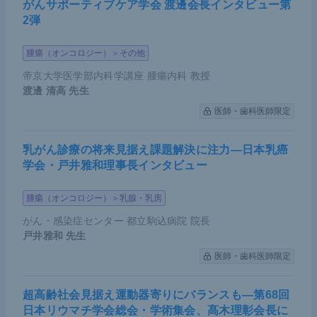
がんサポーティブケア学会 渡邊会長インタビュー第
配慮を欠かさない。元々使命感が強い医師が集まっ
2弾
てきていることもあり、皆が自主的に地方の病院へ
腫瘍（オンコロジー）＞その他
出向いてくれている。
帝京大学医学部内科学講座 腫瘍内科 教授
2011年の東日本大震災の発生後に1週間交代で医師
渡邊 清高
先生
派遣することになった際、医局員に志願者募集のメ
医師・歯科医師限定
ールをすると、すぐに40人以上から返信が来たこと
には驚いた。医局員が被災地へ出発する際は、外科
乳がん診療の将来見据え課題解決に注力―日本乳癌
学会・戸井雅和理事長インタビュー
の医局員が病院の入り口にずらりと並んで見送り、
帰ってきた時もそろって出迎え、仲間の労をねぎら
腫瘍（オンコロジー）＞乳腺・乳房
った。
がん・感染症センター 都立駒込病院 院長
戸井雅和
先生
帰ってきた医局員に「ところで外科医としての仕事
医師・歯科医師限定
（手術）はあったか？」と聞いたところ、まったく
ないという。それならば、外科医を派遣する必要は
超高齢社会見据え運動器寄りにバランスも―第68回
ないのではないかと言ったところ、彼らは口をそろ
日本リウマチ学会総会・学術集会、髙木理彰会長に