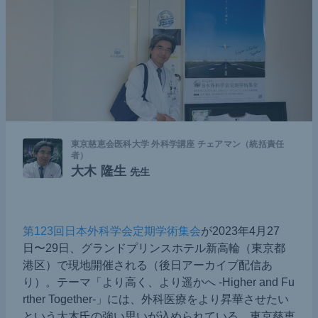
東京慈恵会医科大学 外科学講座 チェアマン（統括責任
者）
大木 隆生
先生
第123回日本外科学会定期学術集会
が2023年4月27
日〜29日、グランドプリンスホテル新高輪（東京都
港区）で現地開催される（後日アーカイブ配信あ
り）。テーマ「より高く、より遥かへ -Higher and Fu
rther Together-」には、外科医療をより昇華させたい
という大木氏の強い思いが込められている。東京慈恵