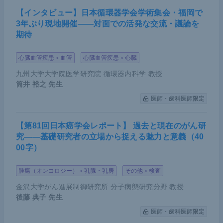
【インタビュー】日本循環器学会学術集会・福岡で
3年ぶり現地開催――対面での活発な交流・議論を
期待
心臓血管疾患＞血管
心臓血管疾患＞心臓
九州大学大学院医学研究院 循環器内科学 教授
筒井 裕之
先生
医師・歯科医師限定
【第81回日本癌学会レポート】 過去と現在のがん研
究――基礎研究者の立場から捉える魅力と意義（40
00字）
腫瘍（オンコロジー）＞乳腺・乳房
その他＞検査
金沢大学がん進展制御研究所 分子病態研究分野 教授
後藤 典子
先生
医師・歯科医師限定