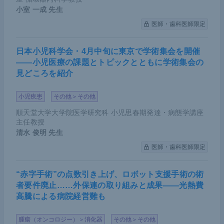
小室 一成
先生
医師・歯科医師限定
日本小児科学会・4月中旬に東京で学術集会を開催
――小児医療の課題とトピックとともに学術集会の
見どころを紹介
小児疾患
その他＞その他
順天堂大学大学院医学研究科 小児思春期発達・病態学講座
主任教授
清水 俊明
先生
医師・歯科医師限定
“赤字手術”の点数引き上げ、ロボット支援手術の術
者要件廃止……外保連の取り組みと成果――光熱費
高騰による病院経営難も
腫瘍（オンコロジー）＞消化器
その他＞その他