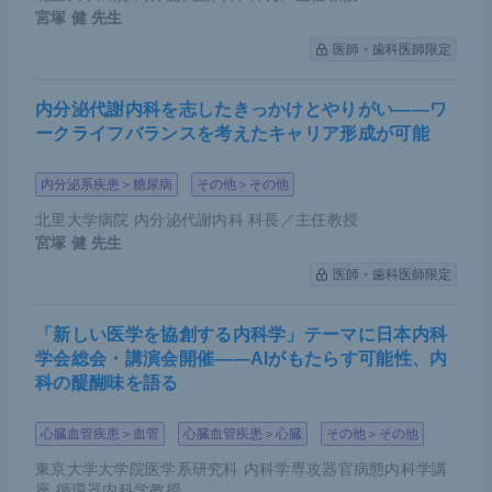
宮塚 健
先生
医師・歯科医師限定
内分泌代謝内科を志したきっかけとやりがい――ワ
ークライフバランスを考えたキャリア形成が可能
内分泌系疾患＞糖尿病
その他＞その他
北里大学病院 内分泌代謝内科 科長／主任教授
宮塚 健
先生
医師・歯科医師限定
「新しい医学を協創する内科学」テーマに日本内科
学会総会・講演会開催――AIがもたらす可能性、内
科の醍醐味を語る
心臓血管疾患＞血管
心臓血管疾患＞心臓
その他＞その他
東京大学大学院医学系研究科 内科学専攻器官病態内科学講
座 循環器内科学教授