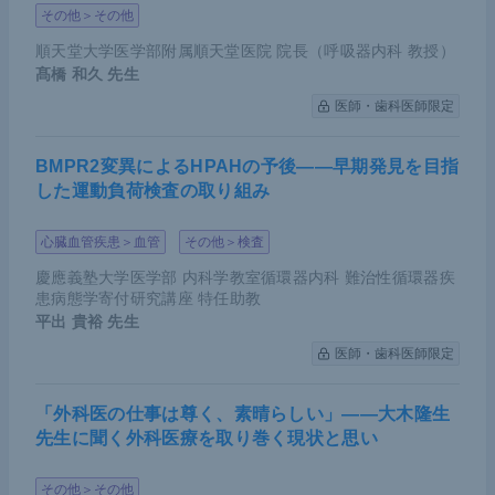
その他＞その他
順天堂大学医学部附属順天堂医院 院長（呼吸器内科 教授）
髙橋 和久
先生
医師・歯科医師限定
BMPR2変異によるHPAHの予後――早期発見を目指
した運動負荷検査の取り組み
心臓血管疾患＞血管
その他＞検査
慶應義塾大学医学部 内科学教室循環器内科 難治性循環器疾
患病態学寄付研究講座 特任助教
平出 貴裕
先生
医師・歯科医師限定
「外科医の仕事は尊く、素晴らしい」――大木隆生
先生に聞く外科医療を取り巻く現状と思い
その他＞その他