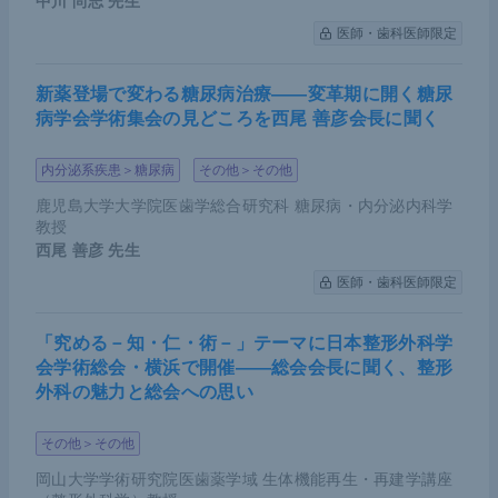
中川 尚志
先生
医師・歯科医師限定
新薬登場で変わる糖尿病治療――変革期に開く糖尿
病学会学術集会の見どころを西尾 善彦会長に聞く
内分泌系疾患＞糖尿病
その他＞その他
鹿児島大学大学院医歯学総合研究科 糖尿病・内分泌内科学
教授
西尾 善彦
先生
医師・歯科医師限定
「究める－知・仁・術－」テーマに日本整形外科学
会学術総会・横浜で開催――総会会長に聞く、整形
外科の魅力と総会への思い
その他＞その他
岡山大学学術研究院医歯薬学域 生体機能再生・再建学講座