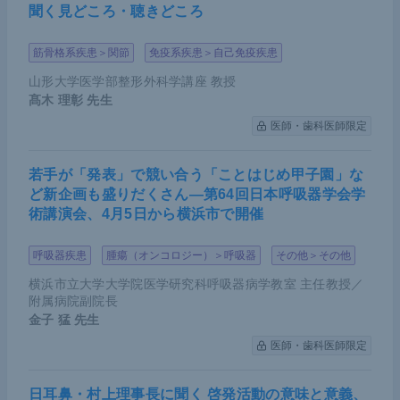
えて「大木先生、それは違います。内科系の先生は
聞く見どころ・聴きどころ
何か起こったときのために『外科医がいてくれて安
筋骨格系疾患＞関節
免疫系疾患＞自己免疫疾患
心だ』と言ってくれています。だから外科医が退い
てはいけません」と言うのだ。まったくそのとおり
山形大学医学部整形外科学講座 教授
髙木 理彰
先生
だろう。それを聞き、慈恵医大からはその後も外科
医師・歯科医師限定
医を派遣し続け、震災から12年たつ今も福島県南相
馬市の病院に外科医を派遣している。手術件数には
若手が「発表」で競い合う「ことはじめ甲子園」な
反映されない外科医の存在意義があることを忘れて
ど新企画も盛りだくさん―第64回日本呼吸器学会学
はならない。
術講演会、4月5日から横浜市で開催
呼吸器疾患
腫瘍（オンコロジー）＞呼吸器
その他＞その他
テーマ「より高く、より遥かへ」に込め
横浜市立大学大学院医学研究科呼吸器病学教室 主任教授／
た思い
附属病院副院長
金子 猛
先生
今年のテーマは「より高く、より遥かへ -Higher an
医師・歯科医師限定
d Further Together-」とした。“手術不能”の壁を乗り
越えるために、より難しい手術、より高い技術に挑
日耳鼻・村上理事長に聞く 啓発活動の意味と意義、