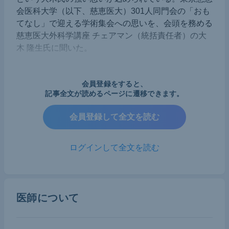
会医科大学（以下、慈恵医大）301人同門会の「おも
てなし」で迎える学術集会への思いを、会頭を務める
慈恵医大外科学講座 チェアマン（統括責任者）の大
木 隆生氏に聞いた。
慈恵医大一同「おもてなし」で迎える学
会員登録をすると、
術集会
記事全文が読めるページに遷移できます。
会員登録して全文を読む
4年ぶりの本格現地開催（後日アーカイブ配信あり
のハイブリッド形式）となる今年の学術集会は、慈
ログインして全文を読む
恵医大一同の「おもてなし」を大切にしている。第
一会場となるのは、国内屈指の大規模イベント会場
として有名なグランドプリンスホテル新高輪の「飛
医師について
天」である。飛天に隣接したプールサイドでは連日
朝から夜まで「縁日」を開催する。射的、型抜き、
シュミレーションゴルフなどを催し、たこ焼きや焼