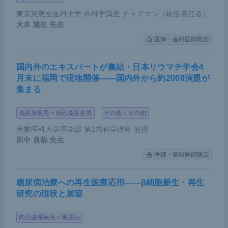
東京慈恵会医科大学 外科学講座 チェアマン（統括責任者）
大木 隆生
先生
医師・歯科医師限定
国内外のエキスパートが集結・日本リウマチ学会4
月末に福岡で現地開催――国内外から約2000演題が
集まる
免疫系疾患＞自己免疫疾患
その他＞その他
産業医科大学医学部 第1内科学講座 教授
田中 良哉
先生
医師・歯科医師限定
糖尿病治療への再生医療応用――β細胞新生・再生
研究の現状と展望
内分泌系疾患＞糖尿病