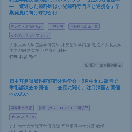
―「遭遇した歯科医は小児歯科専門医と連携を」早
期発見に向け呼びかけ
先天性・遺伝性疾患
小児疾患
筋骨格系疾患＞骨
その他＞プライマリケア
大阪大学大学院歯学研究科 小児歯科学講座 教授／大阪大学
歯学部附属病院 小児歯科 科長
仲野 和彦
先生
医師・歯科医師限定
日本耳鼻咽喉科頭頸部外科学会・5月中旬に福岡で
学術講演会を開催――会長に聞く、注目演題と開催
への思い
耳鼻咽喉疾患
腫瘍（オンコロジー）＞頭頸部
その他＞その他
九州大学大学院医学研究院 耳鼻咽喉科学分野 教授