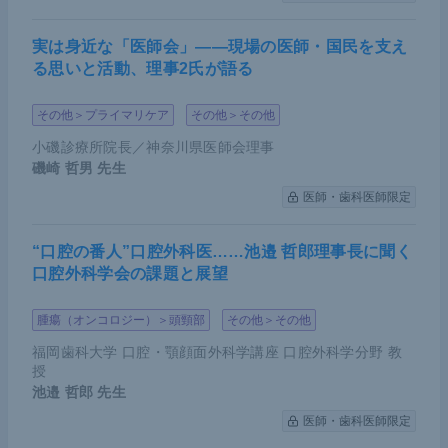
今回会頭を務めさせていただけるのも、これまで外
科医として一生懸命に患者と向き合い、よりよい手
実は身近な「医師会」――現場の医師・国民を支え
る思いと活動、理事2氏が語る
術を目指して研究開発をし、講座運営にあたってき
たことが結実したと自負している。301人の医局員
その他＞プライマリケア
その他＞その他
が各地で心を1つにして、明るく前向きに外科医療
小磯診療所院長／神奈川県医師会理事
に向き合って日々行った学生教育、緊急手術、研究
磯崎 哲男
先生
発表などが何らかの形で会頭選挙に影響したのでは
医師・歯科医師限定
ないかと思う。ノルウェーの探検家、ロアール・ア
ムンセンが南極点に到達したとき、そこに国旗を立
“口腔の番人”口腔外科医……池邉 哲郎理事長に聞く
てたように、我々は高い頂に到達した証として外科
口腔外科学会の課題と展望
学会を主催させていただく。
腫瘍（オンコロジー）＞頭頸部
その他＞その他
全国的に外科医が不足しているなか、2024年4月に
福岡歯科大学 口腔・顎顔面外科学講座 口腔外科学分野 教
は医師の働き方改革が適用されるなど、外科医療を
授
池邉 哲郎
先生
厳しい現状が取り巻いている。「外科医がもっと輝
医師・歯科医師限定
くために何ができるのか」――私自身のこれまでの