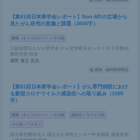
【第81回日本癌学会レポート】Non-MDの立場から
見たがん研究の意義と課題（3600字）
腫瘍（オンコロジー）＞その他
公益財団法人がん研究会 がん化学療法センター 分子生物治
療研究部 部長
清宮 啓之
先生
医師・歯科医師限定
【第81回日本癌学会レポート】がん専門病院におけ
る新型コロナウイルス感染症への取り組み（3000
字）
腫瘍（オンコロジー）＞その他
感染症＞ウイルス性
その他＞ワクチン
国立研究開発法人 国立がん研究センター中央病院 感染症部