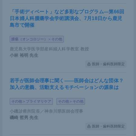
「手術ディベート」など多彩なプログラム―第66回
日本婦人科腫瘍学会学術講演会、7月18日から鹿児
島市で開催
腫瘍（オンコロジー）＞その他
鹿児島大学医学部産科婦人科学教室 教授
第100回 月例チェアマン夕食会（提供：大木氏）
小林 裕明
先生
医師・歯科医師限定
若手が医師会理事に聞く――医師会はどんな団体？
加入の意義、活動支えるモチベーションの源泉は
その他＞プライマリケア
その他＞その他
小磯診療所院長／神奈川県医師会理事
磯崎 哲男
先生
医師・歯科医師限定