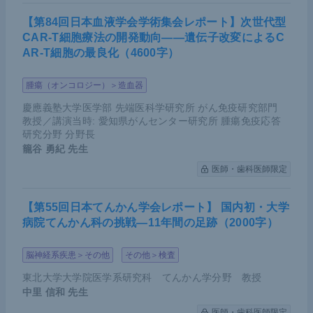
【第84回日本血液学会学術集会レポート】次世代型
CAR-T細胞療法の開発動向――遺伝子改変によるC
AR-T細胞の最良化（4600字）
腫瘍（オンコロジー）＞造血器
慶應義塾大学医学部 先端医科学研究所 がん免疫研究部門
教授／講演当時: 愛知県がんセンター研究所 腫瘍免疫応答
研究分野 分野長
籠谷 勇紀
先生
医師・歯科医師限定
【第55回日本てんかん学会レポート】 国内初・大学
病院てんかん科の挑戦―11年間の足跡（2000字）
脳神経系疾患＞その他
その他＞検査
東北大学大学院医学系研究科 てんかん学分野 教授
中里 信和
先生
医師・歯科医師限定