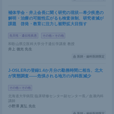
補体学会・井上会長に聞く研究の現状―希少疾患の
解明・治療の可能性広がるも検査体制、研究者減が
課題 啓発・教育に注力し裾野拡大目指す
先天性・遺伝性疾患
その他＞その他
和歌山県立医科大学分子遺伝学講座 教授
井上 徳光
先生
医師・歯科医師限定
J-OSLERの登録1.4か月分の勤務時間に相当、北大
が実態調査――危惧される地方の内科医減少
その他＞その他
北海道大学病院 臨床研修センター副センター長／血液内科
講師
小野澤 真弘
先生
医師・歯科医師限定