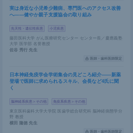
経験や成し得てきたことを含めて、学術集会の場で
実は身近な小児希少難病、専門医へのアクセス改善
議論・発信できればと考えている。ぜひ奮って現地
へ――健やか親子支援協会の取り組み
参加いただきたい。
先天性・遺伝性疾患
小児疾患
藤田医科大学 がん医療研究センター センター長／慶應義塾
大学 医学部 名誉教授
佐谷 秀行
先生
医師・歯科医師限定
日本神経免疫学会学術集会の見どころ紹介――新薬
登場で医師に求められるスキル、会長など4氏に聞
く
脳神経系疾患＞その他
免疫系疾患＞その他
東京医科歯科大学大学院 医歯学総合研究科 脳神経病態学分
野 教授
横田 隆徳
先生
医師・歯科医師限定