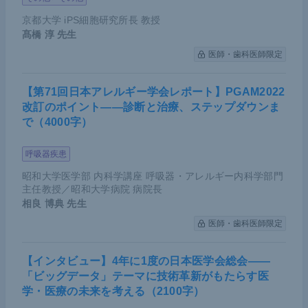
京都大学 iPS細胞研究所長 教授
髙橋 淳
先生
医師・歯科医師限定
【第71回日本アレルギー学会レポート】PGAM2022
改訂のポイント――診断と治療、ステップダウンま
で（4000字）
呼吸器疾患
昭和大学医学部 内科学講座 呼吸器・アレルギー内科学部門
主任教授／昭和大学病院 病院長
相良 博典
先生
医師・歯科医師限定
【インタビュー】4年に1度の日本医学会総会――
「ビッグデータ」テーマに技術革新がもたらす医
学・医療の未来を考える（2100字）