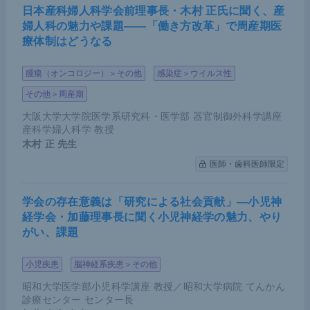
日本産科婦人科学会前理事長・木村 正氏に聞く、産
婦人科の魅力や課題――「働き方改革」で周産期医
療体制はどうなる
腫瘍（オンコロジー）＞その他
感染症＞ウイルス性
その他＞周産期
大阪大学大学院医学系研究科・医学部 器官制御外科学講座
産科学婦人科学 教授
木村 正
先生
医師・歯科医師限定
学会の存在意義は「研究による社会貢献」―小児神
経学会・加藤理事長に聞く小児神経学の魅力、やり
がい、課題
小児疾患
脳神経系疾患＞その他
昭和大学医学部小児科学講座 教授／昭和大学病院 てんかん
診療センター センター長