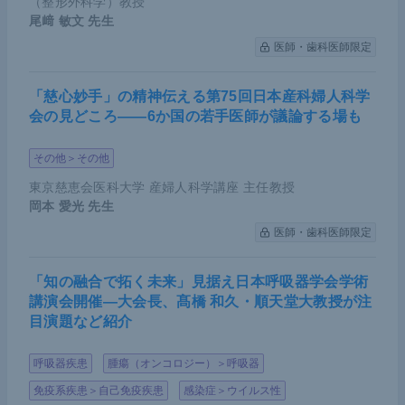
（整形外科学）教授
尾﨑 敏文
先生
医師・歯科医師限定
「慈心妙手」の精神伝える第75回日本産科婦人科学
会の見どころ――6か国の若手医師が議論する場も
その他＞その他
東京慈恵会医科大学 産婦人科学講座 主任教授
岡本 愛光
先生
医師・歯科医師限定
「知の融合で拓く未来」見据え日本呼吸器学会学術
講演会開催―大会長、髙橋 和久・順天堂大教授が注
目演題など紹介
呼吸器疾患
腫瘍（オンコロジー）＞呼吸器
免疫系疾患＞自己免疫疾患
感染症＞ウイルス性