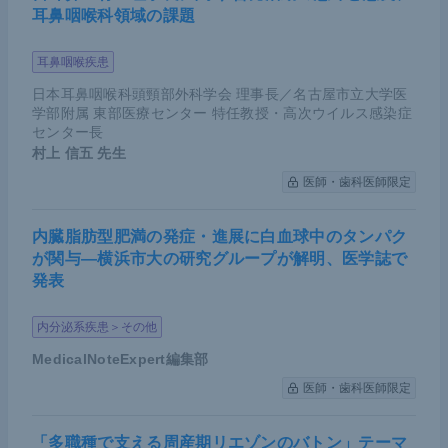
耳鼻咽喉科領域の課題
戦する。患者にとっても外科医にとっても「手術を
してよかった」と思えるような満足度の高い外科医
耳鼻咽喉疾患
療を追求する。そして、外科医が持続可能な医療を
日本耳鼻咽喉科頭頸部外科学会 理事長／名古屋市立大学医
提供していくために、欧米並みにより高い外科医の
学部附属 東部医療センター 特任教授・高次ウイルス感染症
社会的地位と待遇を目指す――。より高く、より遥
センター長
村上 信五
先生
かまで外科医療を昇華させたいという思いを、学術
医師・歯科医師限定
集会のテーマに込めた。
内臓脂肪型肥満の発症・進展に白血球中のタンパク
が関与―横浜市大の研究グループが解明、医学誌で
発表
内分泌系疾患＞その他
MedicalNoteExpert編集部
医師・歯科医師限定
「多職種で支える周産期リエゾンのバトン」テーマ