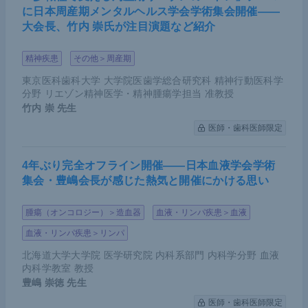
に日本周産期メンタルヘルス学会学術集会開催――
大会長、竹内 崇氏が注目演題など紹介
精神疾患
その他＞周産期
東京医科歯科大学 大学院医歯学総合研究科 精神行動医科学
分野 リエゾン精神医学・精神腫瘍学担当 准教授
竹内 崇
先生
医師・歯科医師限定
4年ぶり完全オフライン開催――日本血液学会学術
集会・豊嶋会長が感じた熱気と開催にかける思い
腫瘍（オンコロジー）＞造血器
血液・リンパ疾患＞血液
学術集会ポスター。写真は大木氏自らが後続の民間航空機か
ら撮影
血液・リンパ疾患＞リンパ
北海道大学大学院 医学研究院 内科系部門 内科学分野 血液
内科学教室 教授
外科医がより輝くための学術集会に
豊嶋 崇徳
先生
医師・歯科医師限定