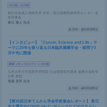
その他＞その他
朝日生命成人病研究所 所長／国立国際医療研究センター 名
誉理事長
春日 雅人
先生
医師・歯科医師限定
【インタビュー】「Cancer, Science and Life」テ
ーマに20年を振り返る日本臨床腫瘍学会・福岡で3
月中旬に開催
腫瘍（オンコロジー）＞その他
九州大学大学院医学研究院 社会環境医学講座 連携社会医学
分野 教授
馬場 英司
先生
医師・歯科医師限定
【第55回日本てんかん学会学術集会レポート】 東日
本大震災やCOVID-19パンデミックなどのクライシ