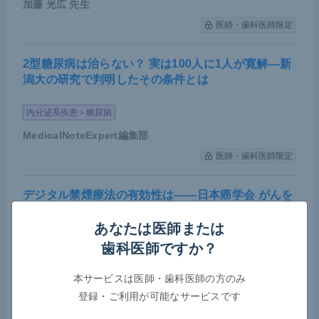
加藤 光広
先生
医師・歯科医師限定
2型糖尿病は治らない？ 実は100人に1人が寛解―新
潟大の研究で判明したその条件とは
内分泌系疾患＞糖尿病
MedicalNoteExpert編集部
医師・歯科医師限定
デジタル禁煙療法の有効性は――日本癌学会 がんを
始めとする喫煙の健康に関する注目すべき文献紹介
あなたは医師または
その他＞プライマリケア
その他＞その他
歯科医師ですか？
MedicalNoteExpert編集部
本サービスは医師・歯科医師の方のみ
医師・歯科医師限定
登録・ご利用が可能なサービスです