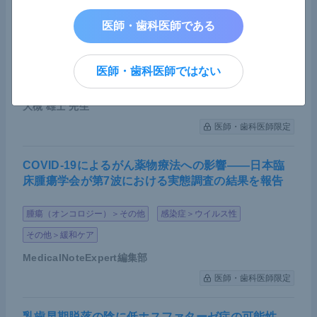
クラファンで若手がん研究者を支援――日本癌学
会、秋の学術総会で応援イベント開催
医師・歯科医師である
その他＞その他
医師・歯科医師ではない
藤田医科大学医科学研究センター 研究員／慶應義塾大学医
学部 先端医科学研究所 訪問研究員
大槻 雄士
先生
医師・歯科医師限定
COVID-19によるがん薬物療法への影響――日本臨
床腫瘍学会が第7波における実態調査の結果を報告
腫瘍（オンコロジー）＞その他
感染症＞ウイルス性
その他＞緩和ケア
MedicalNoteExpert編集部
医師・歯科医師限定
乳歯早期脱落の陰に低ホスファターゼ症の可能性―