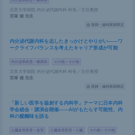
内分泌系疾患＞糖尿病
北里大学病院 内分泌代謝内科 科長／主任教授
宮塚 健
先生
医師・歯科医師限定
内分泌代謝内科を志したきっかけとやりがい――ワ
ークライフバランスを考えたキャリア形成が可能
内分泌系疾患＞糖尿病
その他＞その他
北里大学病院 内分泌代謝内科 科長／主任教授
宮塚 健
先生
医師・歯科医師限定
「新しい医学を協創する内科学」テーマに日本内科
学会総会・講演会開催――AIがもたらす可能性、内
科の醍醐味を語る
心臓血管疾患＞血管
心臓血管疾患＞心臓
その他＞その他