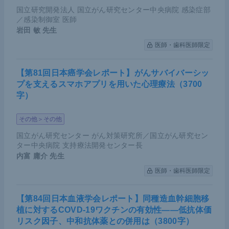
国立研究開発法人 国立がん研究センター中央病院 感染症部
／感染制御室 医師
岩田 敏
先生
医師・歯科医師限定
【第81回日本癌学会レポート】がんサバイバーシッ
プを支えるスマホアプリを用いた心理療法（3700
字）
その他＞その他
国立がん研究センター がん対策研究所／国立がん研究セン
ター中央病院 支持療法開発センター長
内富 庸介
先生
医師・歯科医師限定
【第84回日本血液学会レポート】同種造血幹細胞移
植に対するCOVD-19ワクチンの有効性――低抗体価
リスク因子、中和抗体薬との併用は（3800字）