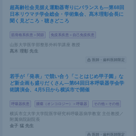
超高齢社会見据え運動器寄りにバランスも―第68回
日本リウマチ学会総会・学術集会、髙木理彰会長に
聞く見どころ・聴きどころ
筋骨格系疾患＞関節
免疫系疾患＞自己免疫疾患
山形大学医学部整形外科学講座 教授
遺伝子変異の種類によるPAH発症年齢の違い。グラフ上部の
髙木 理彰
先生
数字はサンプル数を示す。
医師・歯科医師限定
Zhu N et al. Genome Med. 2019 Nov 14;11(1):69
より引用
若手が「発表」で競い合う「ことはじめ甲子園」な
ENG
や
ACVRL1
などオスラー病に関連する遺伝子の
ど新企画も盛りだくさん―第64回日本呼吸器学会学
術講演会、4月5日から横浜市で開催
場合は比較的発症年齢が高く、
SOX17
や
TBX4
など
心臓の発生に関連する因子に遺伝子の変化がある場
呼吸器疾患
腫瘍（オンコロジー）＞呼吸器
その他＞その他
合は、発症年齢が低い傾向であった。
横浜市立大学大学院医学研究科呼吸器病学教室 主任教授／
附属病院副院長
BMPR2
変異に関しては、世代が進むにつれて発症年
金子 猛
先生
齢が低くなる現象がみられる傾向にある。これを表
医師・歯科医師限定