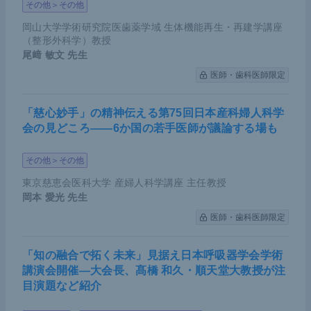
その他＞その他
岡山大学学術研究院医歯薬学域 生体機能再生・再建学講座
（整形外科学）教授
尾﨑 敏文
先生
医師・歯科医師限定
「慈心妙手」の精神伝える第75回日本産科婦人科学
会の見どころ――6か国の若手医師が議論する場も
その他＞その他
東京慈恵会医科大学 産婦人科学講座 主任教授
岡本 愛光
先生
医師・歯科医師限定
「知の融合で拓く未来」見据え日本呼吸器学会学術
講演会開催―大会長、髙橋 和久・順天堂大教授が注
目演題など紹介