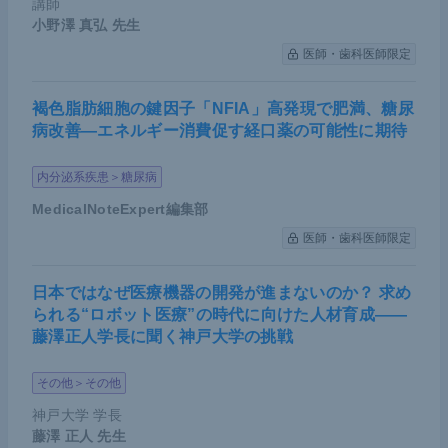
講師
動誘発性PHの段階で薬物治療が可能になることが期
小野澤 真弘
先生
待される。
医師・歯科医師限定
講演のまとめ
褐色脂肪細胞の鍵因子「NFIA」高発現で肥満、糖尿
病改善―エネルギー消費促す経口薬の可能性に期待
HPAHは家族歴を有する、あるいはPAH発症原因
内分泌系疾患＞糖尿病
遺伝子に病的変異を認める症例と定義される
MedicalNoteExpert編集部
BMPR2シグナル経路は細胞増殖を抑制するた
医師・歯科医師限定
め、
BMPR2
変異によりコントロール機能が失わ
れ、血管内で細胞が増殖することで内腔が狭窄す
日本ではなぜ医療機器の開発が進まないのか？ 求め
られる“ロボット医療”の時代に向けた人材育成――
る
藤澤正人学長に聞く神戸大学の挑戦
親が
BMPR2
変異によってPAHを発症した場合、
子の世代で若年発症を伴う症例があるため、早期
その他＞その他
に検査をすることで発見につながる可能性がある
神戸大学 学長
藤澤 正人
先生
HPAHの早期診断や発症予測として、運動負荷検