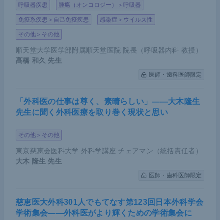
呼吸器疾患
腫瘍（オンコロジー）＞呼吸器
免疫系疾患＞自己免疫疾患
感染症＞ウイルス性
その他＞その他
順天堂大学医学部附属順天堂医院 院長（呼吸器内科 教授）
髙橋 和久
先生
医師・歯科医師限定
「外科医の仕事は尊く、素晴らしい」――大木隆生
先生に聞く外科医療を取り巻く現状と思い
その他＞その他
東京慈恵会医科大学 外科学講座 チェアマン（統括責任者）
大木 隆生
先生
医師・歯科医師限定
慈恵医大外科301人でもてなす第123回日本外科学会
学術集会――外科医がより輝くための学術集会に