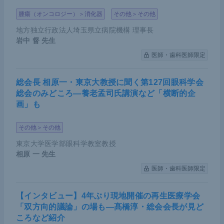
腫瘍（オンコロジー）＞消化器
その他＞その他
地方独立行政法人埼玉県立病院機構 理事長
岩中 督
先生
医師・歯科医師限定
総会長 相原一・東京大教授に聞く第127回眼科学会
総会のみどころ―養老孟司氏講演など「横断的企
画」も
その他＞その他
東京大学医学部眼科学教室教授
相原 一
先生
医師・歯科医師限定
【インタビュー】4年ぶり現地開催の再生医療学会
「双方向的議論」の場も―髙橋淳・総会会長が見ど
ころなど紹介