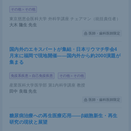
その他＞その他
東京慈恵会医科大学 外科学講座 チェアマン（統括責任者）
大木 隆生
先生
医師・歯科医師限定
国内外のエキスパートが集結・日本リウマチ学会4
月末に福岡で現地開催――国内外から約2000演題が
集まる
免疫系疾患＞自己免疫疾患
その他＞その他
産業医科大学医学部 第1内科学講座 教授
田中 良哉
先生
医師・歯科医師限定
糖尿病治療への再生医療応用――β細胞新生・再生
研究の現状と展望