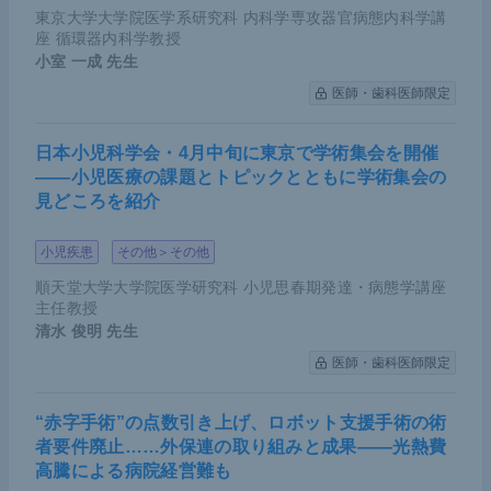
東京大学大学院医学系研究科 内科学専攻器官病態内科学講
座 循環器内科学教授
小室 一成
先生
医師・歯科医師限定
日本小児科学会・4月中旬に東京で学術集会を開催
――小児医療の課題とトピックとともに学術集会の
見どころを紹介
小児疾患
その他＞その他
順天堂大学大学院医学研究科 小児思春期発達・病態学講座
主任教授
清水 俊明
先生
医師・歯科医師限定
“赤字手術”の点数引き上げ、ロボット支援手術の術
者要件廃止……外保連の取り組みと成果――光熱費
高騰による病院経営難も