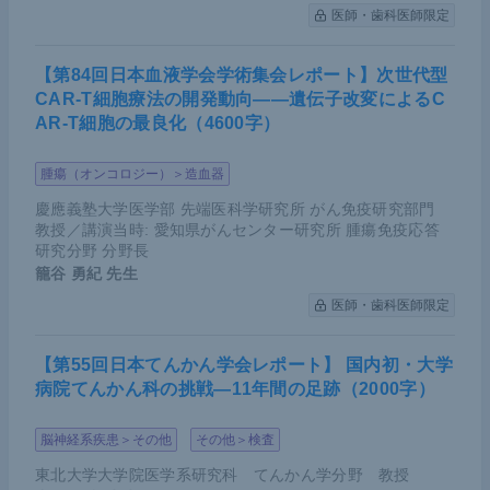
医師・歯科医師限定
【第84回日本血液学会学術集会レポート】次世代型
CAR-T細胞療法の開発動向――遺伝子改変によるC
AR-T細胞の最良化（4600字）
腫瘍（オンコロジー）＞造血器
慶應義塾大学医学部 先端医科学研究所 がん免疫研究部門
教授／講演当時: 愛知県がんセンター研究所 腫瘍免疫応答
研究分野 分野長
籠谷 勇紀
先生
医師・歯科医師限定
【第55回日本てんかん学会レポート】 国内初・大学
病院てんかん科の挑戦―11年間の足跡（2000字）
脳神経系疾患＞その他
その他＞検査
東北大学大学院医学系研究科 てんかん学分野 教授