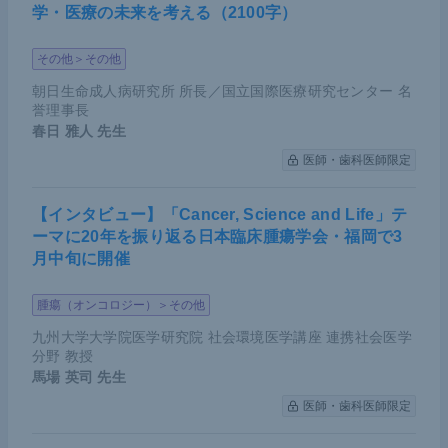
学・医療の未来を考える（2100字）
その他＞その他
朝日生命成人病研究所 所長／国立国際医療研究センター 名
誉理事長
春日 雅人
先生
医師・歯科医師限定
【インタビュー】「Cancer, Science and Life」テ
ーマに20年を振り返る日本臨床腫瘍学会・福岡で3
月中旬に開催
腫瘍（オンコロジー）＞その他
九州大学大学院医学研究院 社会環境医学講座 連携社会医学
分野 教授
馬場 英司
先生
医師・歯科医師限定