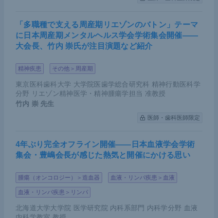
するとmPAPは上昇するが、mPAPは肺血管床の半
「多職種で支える周産期リエゾンのバトン」テーマ
分が傷害されても上昇せず、残り1／3程度になると
に日本周産期メンタルヘルス学会学術集会開催――
急速に上昇する。
大会長、竹内 崇氏が注目演題など紹介
したがって現在の診断基準である25 mmHgでは、す
精神疾患
その他＞周産期
でに肺血管床の大半が傷害されている状態だ。仮に
東京医科歯科大学 大学院医歯学総合研究科 精神行動医科学
診断基準が20 mmHgに変更されたとしても、依然と
分野 リエゾン精神医学・精神腫瘍学担当 准教授
して肺血管床の正常度合いが40％前後か60～80％の
竹内 崇
先生
範囲かは絞り込めない。肺血管床の傷害が早期の段
医師・歯科医師限定
階でも、運動負荷検査によって肺動脈圧を上昇させ
ることで、従来の基準では診断できなかった患者を
4年ぶり完全オフライン開催――日本血液学会学術
集会・豊嶋会長が感じた熱気と開催にかける思い
早期発見できる可能性がある。
腫瘍（オンコロジー）＞造血器
血液・リンパ疾患＞血液
運動誘発性PHの症例
血液・リンパ疾患＞リンパ
北海道大学大学院 医学研究院 内科系部門 内科学分野 血液
内科学教室 教授