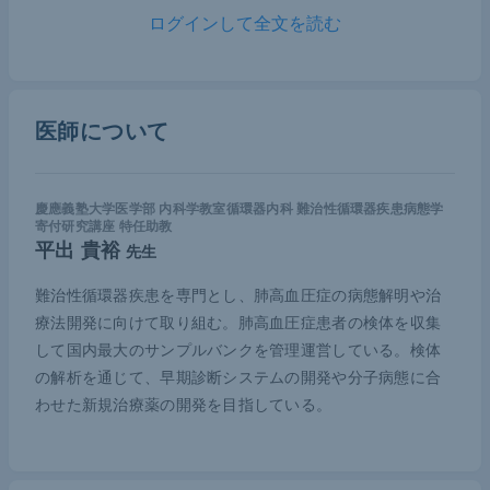
HPAHは過去に家族性肺動脈性肺高血圧症（familial
ログインして全文を読む
pulmonary arterial hypertension：familial PAH）と
呼ばれており、血縁者にPAH患者がいる症例と定義
されていた。2000年代に入り、PAHの発症関連遺伝
医師について
子が報告されるようになり、現在は
BMPR2
や
EIF2A
K4
などの発症関連遺伝子に変異を認めた場合もHPA
Hと診断される。
慶應義塾大学医学部 内科学教室循環器内科 難治性循環器疾患病態学
寄付研究講座 特任助教
特発性肺動脈高血圧症（idiopathic PAH：IPAH）を
平出 貴裕
先生
解析したヨーロッパのデータベースによると、
BMP
難治性循環器疾患を専門とし、肺高血圧症の病態解明や治
R2
に変異がみられた症例が全体の15％前後で、
AC
療法開発に向けて取り組む。肺高血圧症患者の検体を収集
VRL1
、
ENG
、
TBX4
、
SOX17
などの遺伝子に病的
して国内最大のサンプルバンクを管理運営している。検体
変化があるものは全体の20～30％程度であった。残
の解析を通じて、早期診断システムの開発や分子病態に合
りの70％に関しては、発症原因の遺伝子が不明であ
わせた新規治療薬の開発を目指している。
った。欧米と東アジアでは遺伝学的背景が異なるた
め、我々は国内での病態を把握するために、日本人