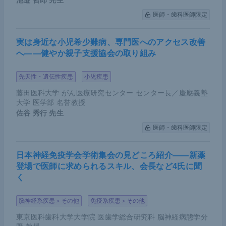
池邉 哲郎
先生
医師・歯科医師限定
運動負荷検査をすると、健常な人でも心拍出量が増
加して圧力が上がる。心拍出量に対するmPAPの上
実は身近な小児希少難病、専門医へのアクセス改善
昇率を計測し（mPAP-CO slope）、その傾斜からP
へ――健やか親子支援協会の取り組み
VRの推定が可能である。今回の症例では、mPAP-C
先天性・遺伝性疾患
小児疾患
O slopeの傾斜は3.4であった。世界的に参考にされ
ている論文の報告では、mPAP-CO slopeの傾斜が3
藤田医科大学 がん医療研究センター センター長／慶應義塾
大学 医学部 名誉教授
を超えた場合にリスクがあるとされているため、当
佐谷 秀行
先生
患者は運動誘発性PHの診断に至った。
医師・歯科医師限定
運動負荷検査の有用性
日本神経免疫学会学術集会の見どころ紹介――新薬
登場で医師に求められるスキル、会長など4氏に聞
く
運動負荷検査の有用性について報告されている
論文
を紹介する。
BMPR2
に変異があるものの、PAHを
脳神経系疾患＞その他
免疫系疾患＞その他
発症していない55人に右心カテーテル検査を実施し
東京医科歯科大学大学院 医歯学総合研究科 脳神経病態学分