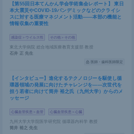
【第55回日本てんかん学会学術集会レポート】 東日
本大震災やCOVID-19パンデミックなどのクライシ
スに対する医療マネジメント活動――本部の機能と
情報収集の重要性
感染症＞ウイルス性
その他＞その他
東北大学病院 総合地域医療教育支援部 教授
石井 正
先生
医師・歯科医師限定
【インタビュー】進化するテクノロジーを駆使し循
環器領域の発展に向けたチャレンジを――次世代を
担う若者に向けて筒井 裕之氏（九州大学）からのメ
ッセージ
心臓血管疾患＞血管
心臓血管疾患＞心臓
九州大学大学院医学研究院 循環器内科学 教授
筒井 裕之
先生