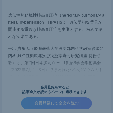
遺伝性肺動脈性肺高血圧症（hereditary pulmonary a
rterial hypertension：HPAH)は、遺伝学的な背景が
関連する重度な肺高血圧症を主徴とする、極めてま
れな疾患である。
平出 貴裕氏（慶應義塾大学医学部内科学教室循環器
内科 難治性循環器疾患病態学寄付研究講座 特任助
教）は、第7回日本肺高血圧・肺循環学会学術集会
（2022年7月2～3日）で行われたシンポジウムの中
で、
BMPR2
変異をもつHPAHの特徴や、早期発見に
向けた運動負荷検査の取り組みについて解説した。
会員登録をすると、
記事全文が読めるページに遷移できます。
HPAHの定義と病態
会員登録して全文を読む