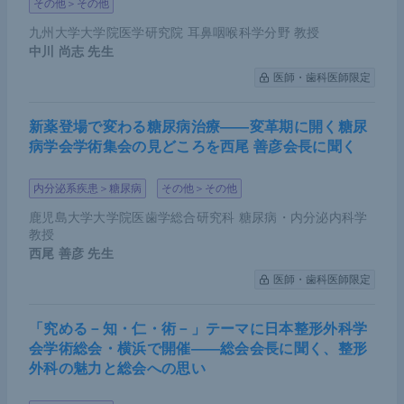
その他＞その他
九州大学大学院医学研究院 耳鼻咽喉科学分野 教授
中川 尚志
先生
医師・歯科医師限定
新薬登場で変わる糖尿病治療――変革期に開く糖尿
病学会学術集会の見どころを西尾 善彦会長に聞く
内分泌系疾患＞糖尿病
その他＞その他
鹿児島大学大学院医歯学総合研究科 糖尿病・内分泌内科学
教授
西尾 善彦
先生
医師・歯科医師限定
「究める－知・仁・術－」テーマに日本整形外科学
会学術総会・横浜で開催――総会会長に聞く、整形
外科の魅力と総会への思い