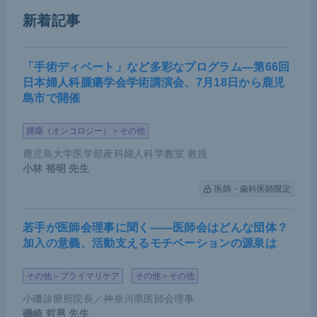
集団での検証に取り組んできた。
新着記事
BMPR2
とHPAHの関連
「手術ディベート」など多彩なプログラム―第66回
日本婦人科腫瘍学会学術講演会、7月18日から鹿児
BMPR2
はもっとも早く発見された遺伝子であり、2
島市で開催
000年にPAHの家族解析が行われた際に遺伝子変異
が多かったと報告されている。
BMPR2
が形成する受
腫瘍（オンコロジー）＞その他
容体にBMPリガンドが結合することで活性化される
鹿児島大学医学部産科婦人科学教室 教授
小林 裕明
先生
SMAD経路は、細胞増殖の調節に関わることが知ら
れている。BMPR2シグナル経路は増殖抑制因子であ
医師・歯科医師限定
ることから、BMPR2シグナルの機能が障害されると
若手が医師会理事に聞く――医師会はどんな団体？
細胞増殖にブレーキが効かなくなり、血管壁の細胞
加入の意義、活動支えるモチベーションの源泉は
が異常増殖する。細胞増殖により血管内腔が狭窄す
ることから、
BMPR2
変異がHPAH発症につながると
その他＞プライマリケア
その他＞その他
考えられているが、詳細な分子機序は明らかになっ
小磯診療所院長／神奈川県医師会理事
ていない。
磯崎 哲男
先生