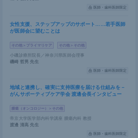
医師・歯科医師限定
BMPR2
変異と生命予後
女性支援、ステップアップのサポート……若手医師
が医師会に望むことは
2016年にLancetで報告された全世界を対象にした研
究では、
BMPR2
変異がある患者のほうが生命予後不
その他＞プライマリケア
その他＞その他
良であると報告されている。しかし、使用している
小磯診療所院長／神奈川県医師会理事
薬剤の違いや
BMPR2
変異に多様性があり、治療法の
磯崎 哲男
先生
ない時代のデータも含まれている。
医師・歯科医師限定
自施設でプロスタサイクリンの持続投与が必要な患
地域と連携し、確実に支持医療を届ける仕組みを－
者の生命予後を解析したところ、
BMPR2
遺伝子変
がんサポーティブケア学会 渡邊会長インタビュー
異を有する患者のほうが
BMPR2
変異陰性の患者と
腫瘍（オンコロジー）＞その他
比較して予後良好であった。
BMPR2
変異がある患
帝京大学医学部内科学講座 腫瘍内科 教授
者は診断時の肺動脈圧が非常に高いため、早期にプ
渡邊 清高
先生
ロスタサイクリンの持続投与を始められる。このこ
医師・歯科医師限定
とが、先行研究と結果が相反する理由の1つと考え