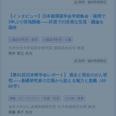
医師・歯科医師限定
【インタビュー】日本循環器学会学術集会・福岡で
3年ぶり現地開催――対面での活発な交流・議論を
期待
心臓血管疾患＞血管
心臓血管疾患＞心臓
九州大学大学院医学研究院 循環器内科学 教授
筒井 裕之
先生
医師・歯科医師限定
【第81回日本癌学会レポート】 過去と現在のがん研
究――基礎研究者の立場から捉える魅力と意義（40
00字）
腫瘍（オンコロジー）＞乳腺・乳房
その他＞検査
金沢大学がん進展制御研究所 分子病態研究分野 教授
後藤 典子
先生