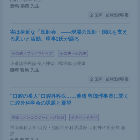
運動負荷検査を実施したことで、運動誘発性PHを発
豊嶋 崇徳
先生
見した症例を紹介する。受診当初、mPAPが10 mm
医師・歯科医師限定
Hgで肺血管抵抗（pulmonary vascular resistance：
PVR）も0.93mmHg/L/minとまったく問題がなかっ
実は身近な「医師会」――現場の医師・国民を支え
た患者だ。1年後にむくみと息切れの症状を訴えた
る思いと活動、理事2氏が語る
ため通常の検査をしたところ、RAやPAWは上昇し
ていた。一方で、mPAPは17 mmHg前後でPVRは1.
その他＞プライマリケア
その他＞その他
1mmHg/L/minと、正常範囲内であった。
小磯診療所院長／神奈川県医師会理事
磯崎 哲男
先生
我々の施設では、PAHの発症原因になりうる結合組
医師・歯科医師限定
織病や血栓素因を有しており、安静時の右心カテー
テルで正常な肺動脈圧でも、労作時の息切れを訴え
“口腔の番人”口腔外科医……池邉 哲郎理事長に聞く
口腔外科学会の課題と展望
る症例において、運動負荷のCPXを含めた右心カテ
ーテル検査を行っている。カテーテル検査台にエル
腫瘍（オンコロジー）＞頭頸部
その他＞その他
ゴメータを乗せ、CPXの装置を付けつつ頸部からス
福岡歯科大学 口腔・顎顔面外科学講座 口腔外科学分野 教
ワンガンツカテーテルを入れた状態で、肺動脈圧や
授
右心房圧、肺機能などをモニタリングしている。