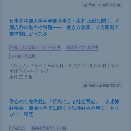
医師・歯科医師限定
査が有用な可能性がある
遺伝学的検査は本人や家族員の診断や予後予測に
日本産科婦人科学会前理事長・木村 正氏に聞く、産
有用であるが、適切な遺伝カウンセリングのもと
婦人科の魅力や課題――「働き方改革」で周産期医
療体制はどうなる
で行われることが重要である
腫瘍（オンコロジー）＞その他
感染症＞ウイルス性
その他＞周産期
大阪大学大学院医学系研究科・医学部 器官制御外科学講座
産科学婦人科学 教授
木村 正
先生
医師・歯科医師限定
学会の存在意義は「研究による社会貢献」―小児神
経学会・加藤理事長に聞く小児神経学の魅力、やり
がい、課題
小児疾患
脳神経系疾患＞その他