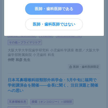
医師・歯科医師限定
医師・歯科医師である
乳歯早期脱落の陰に低ホスファターゼ症の可能性―
―「遭遇した歯科医は小児歯科専門医と連携を」早
期発見に向け呼びかけ
医師・歯科医師ではない
先天性・遺伝性疾患
小児疾患
筋骨格系疾患＞骨
その他＞プライマリケア
大阪大学大学院歯学研究科 小児歯科学講座 教授／大阪大学
歯学部附属病院 小児歯科 科長
仲野 和彦
先生
医師・歯科医師限定
日本耳鼻咽喉科頭頸部外科学会・5月中旬に福岡で
学術講演会を開催――会長に聞く、注目演題と開催
への思い
耳鼻咽喉疾患
腫瘍（オンコロジー）＞頭頸部