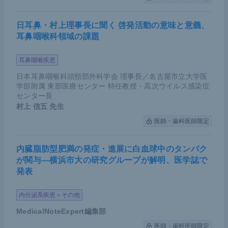
現促進現象（anticipation）という。親が50歳代でP
AHを発症し子は20歳代で発症した家系や、親の発
日耳鼻・村上理事長に聞く 啓発活動の意味と意義、
症が30歳代で子は10歳代で発症する家系を経験し
耳鼻咽喉科領域の課題
た。PAHの領域でgenetic anticipationが関連してい
耳鼻咽喉疾患
るかは不明であるが、遺伝学的検査を行うことで家
族員の早期発見や早期治療に結びつけることができ
日本耳鼻咽喉科頭頸部外科学会 理事長／名古屋市立大学医
学部附属 東部医療センター 特任教授・高次ウイルス感染症
る。
センター長
村上 信五
先生
医師・歯科医師限定
HPAHの早期発見に向けた運動負荷検査
の取り組み
内臓脂肪型肥満の発症・進展に白血球中のタンパク
が関与―横浜市大の研究グループが解明、医学誌で
我々はHPAHの早期発見を目的として、運動負荷検
発表
査の取り組みを行っている。残存肺血管床と平均肺
内分泌系疾患＞その他
動脈圧（mean Pulmonary Artery Pressure：mPA
MedicalNoteExpert編集部
P）の
関係
を見ると、正常な肺血管床のmPAPはおよ
そ14±3 mmHgだ。病気の進行に伴い肺血管床が減少
医師・歯科医師限定