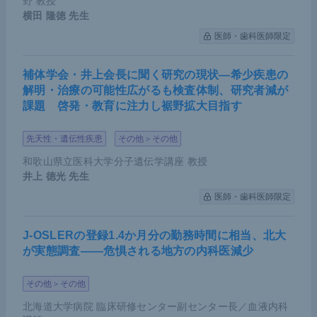
た研究である。うち52人は、mPAPが20 mmHg以下
野 教授
横田 隆徳
先生
の正常例であった。運動負荷を行った52人のうち、
医師・歯科医師限定
12例に運動誘発性PHがみられ、6年間のフォローア
ップ期間中に2例がPAHを発症した。
補体学会・井上会長に聞く研究の現状―希少疾患の
解明・治療の可能性広がるも検査体制、研究者減が
ガイドライン変更に伴う今後の展望
課題 啓発・教育に注力し裾野拡大目指す
先天性・遺伝性疾患
その他＞その他
mPAPの診断基準が20 mmHgに変わることで、早期
和歌山県立医科大学分子遺伝学講座 教授
診断や早期の薬物介入が可能になると予測される。
井上 徳光
先生
診断がつかないなかでの早期薬物投与は患者の経済
医師・歯科医師限定
的負担が大きいため、運動負荷を組み合わせること
で、早期の適切な診断と治療開始につながるだろ
J-OSLERの登録1.4か月分の勤務時間に相当、北大
う。ただし、遺伝学的な素因があるため、早期治療
が実態調査――危惧される地方の内科医減少
によって予後が改善するかどうかは検証が必要だ。
その他＞その他
また、一部の運動誘発性PHは、mPAPの診断基準を
北海道大学病院 臨床研修センター副センター長／血液内科
20 mmHgにしても見逃される可能性もあるため、運