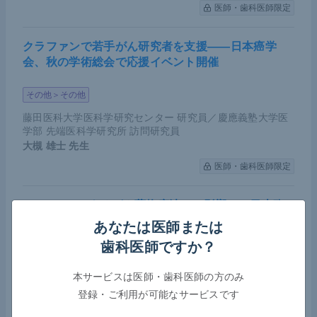
医師・歯科医師限定
クラファンで若手がん研究者を支援――日本癌学
会、秋の学術総会で応援イベント開催
その他＞その他
藤田医科大学医科学研究センター 研究員／慶應義塾大学医
学部 先端医科学研究所 訪問研究員
大槻 雄士
先生
医師・歯科医師限定
COVID-19によるがん薬物療法への影響――日本臨
床腫瘍学会が第7波における実態調査の結果を報告
あなたは医師または
歯科医師ですか？
腫瘍（オンコロジー）＞その他
感染症＞ウイルス性
その他＞緩和ケア
本サービスは医師・歯科医師の方のみ
登録・ご利用が可能なサービスです
MedicalNoteExpert編集部