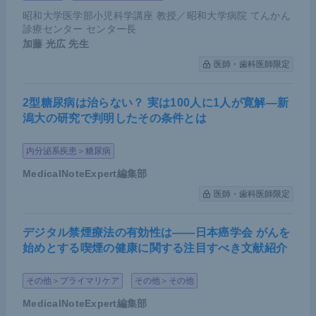
昭和大学医学部小児科学講座 教授／昭和大学病院 てんかん
診療センター センター長
加藤 光広
先生
医師・歯科医師限定
2型糖尿病は治らない？ 実は100人に1人が寛解―新
潟大の研究で判明したその条件とは
内分泌系疾患＞糖尿病
MedicalNoteExpert編集部
医師・歯科医師限定
デジタル禁煙療法の有効性は――日本癌学会 がんを
始めとする喫煙の健康に関する注目すべき文献紹介
その他＞プライマリケア
その他＞その他
MedicalNoteExpert編集部