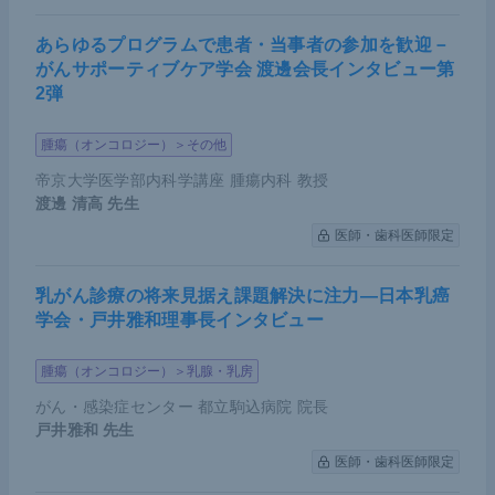
られる。肺血管拡張薬を早期に投与できる時代に、
あらゆるプログラムで患者・当事者の参加を歓迎－
今後どのような変化があるか観察していく必要があ
がんサポーティブケア学会 渡邊会長インタビュー第
る。
2弾
腫瘍（オンコロジー）＞その他
遺伝子変異の種類による発症年齢の違い
帝京大学医学部内科学講座 腫瘍内科 教授
渡邊 清高
先生
欧米のデータをまとめた報告によると、
BMPR2
変異
医師・歯科医師限定
による発症は40歳前に中央値があるが、発症年齢に
大きな幅があることが分かる。
乳がん診療の将来見据え課題解決に注力―日本乳癌
学会・戸井雅和理事長インタビュー
腫瘍（オンコロジー）＞乳腺・乳房
がん・感染症センター 都立駒込病院 院長
戸井雅和
先生
医師・歯科医師限定