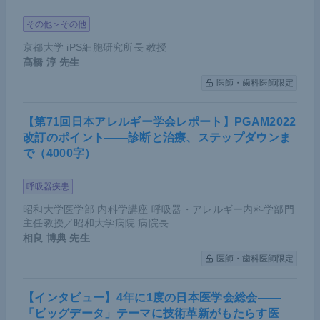
その他＞その他
京都大学 iPS細胞研究所長 教授
髙橋 淳
先生
医師・歯科医師限定
【第71回日本アレルギー学会レポート】PGAM2022
改訂のポイント――診断と治療、ステップダウンま
で（4000字）
呼吸器疾患
昭和大学医学部 内科学講座 呼吸器・アレルギー内科学部門
主任教授／昭和大学病院 病院長
相良 博典
先生
医師・歯科医師限定
【インタビュー】4年に1度の日本医学会総会――
「ビッグデータ」テーマに技術革新がもたらす医