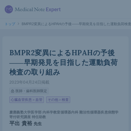
トップ
BMPR2変異によるHPAHの予後――早期発見を目指した運動負荷検
BMPR2変異によるHPAHの予後
――早期発見を目指した運動負荷
検査の取り組み
2023年04月24日掲載
医師・歯科医師限定
心臓血管疾患＞血管
その他＞検査
慶應義塾大学医学部 内科学教室循環器内科 難治性循環器疾患病態学
寄付研究講座 特任助教
平出 貴裕
先生