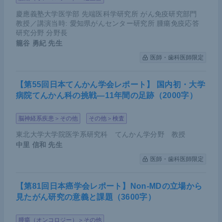
慶應義塾大学医学部 先端医科学研究所 がん免疫研究部門
教授／講演当時: 愛知県がんセンター研究所 腫瘍免疫応答
研究分野 分野長
籠谷 勇紀
先生
医師・歯科医師限定
【第55回日本てんかん学会レポート】 国内初・大学
病院てんかん科の挑戦―11年間の足跡（2000字）
脳神経系疾患＞その他
その他＞検査
東北大学大学院医学系研究科 てんかん学分野 教授
中里 信和
先生
医師・歯科医師限定
【第81回日本癌学会レポート】Non-MDの立場から
見たがん研究の意義と課題（3600字）
腫瘍（オンコロジー）＞その他