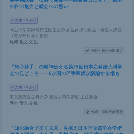
外科の魅力と総会への思い
その他＞その他
岡山大学学術研究院医歯薬学域 生体機能再生・再建学講座
（整形外科学）教授
尾﨑 敏文
先生
＜ESCCの治療アルゴリズム＞加藤氏講演資料（提供：加藤
氏）
医師・歯科医師限定
「慈心妙手」の精神伝える第75回日本産科婦人科学
アジュバント療法におけるICIの効果
会の見どころ――6か国の若手医師が議論する場も
さらに現在は、アジュバント療法においてもがん免
その他＞その他
疫療法（以下、IO）がすでに導入されている。
Chec
東京慈恵会医科大学 産婦人科学講座 主任教授
kMate577試験
は、海外の標準治療である術前化学放
岡本 愛光
先生
射線療法を実施のうえ、手術したものの病理学的完
医師・歯科医師限定
全奏効とならなかった比較的予後が悪く再発しやす
いESCC、およびEAC症例に対するニボルマブとプ
「知の融合で拓く未来」見据え日本呼吸器学会学術