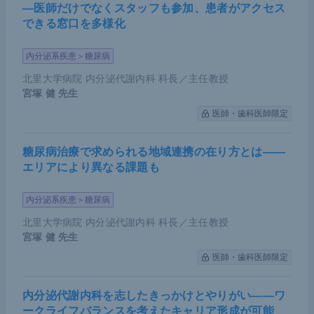
―医師だけでなくスタッフも参加、患者がアクセス
できる窓口を多様化
・臨床試験KEYNOTE-590やCheckMate648の結果
を受け、ペムブロリズマブとニボルマブは食道がん
内分泌系疾患＞糖尿病
のファーストラインとして適用承認された
北里大学病院 内分泌代謝内科 科長／主任教授
宮塚 健
先生
・ICIを将来的にネオアジュバントや複合免疫療法と
医師・歯科医師限定
して臨床導入すべく、臨床試験が進行中である
糖尿病治療で求められる地域連携の在り方とは――
エリアにより異なる課題も
内分泌系疾患＞糖尿病
北里大学病院 内分泌代謝内科 科長／主任教授
宮塚 健
先生
医師・歯科医師限定
内分泌代謝内科を志したきっかけとやりがい――ワ
ークライフバランスを考えたキャリア形成が可能