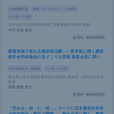
耳鼻咽喉疾患
腫瘍（オンコロジー）＞頭頸部
その他＞その他
＜CheckMate648試験＞加藤氏講演資料（提供：加藤氏）
九州大学大学院医学研究院 耳鼻咽喉科学分野 教授
中川 尚志
先生
ここまで見てきたように、ファーストラインとして
医師・歯科医師限定
3つのレジメンが標準治療に対して優越性を示し
た。治療アルゴリズムは非常に複雑になっている。
新薬登場で変わる糖尿病治療――変革期に開く糖尿
今後はこれらのレジメンの選択と使い分けが課題に
病学会学術集会の見どころを西尾 善彦会長に聞く
なってくるであろう。あわせて、イピリムマブ＋ニ
ボルマブを用いる場合、薬剤が奏効せずに患者が早
内分泌系疾患＞糖尿病
その他＞その他
期死亡するという事態を避けるための対策が重要に
鹿児島大学大学院医歯学総合研究科 糖尿病・内分泌内科学
なると考えている。
教授
西尾 善彦
先生
医師・歯科医師限定
「究める－知・仁・術－」テーマに日本整形外科学
会学術総会・横浜で開催――総会会長に聞く、整形