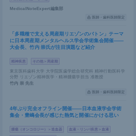
約5割、ESCC症例が約7割、CPS≧10の症例が約5
MedicalNoteExpert編集部
割含まれている。
医師・歯科医師限定
「多職種で支える周産期リエゾンのバトン」テーマ
に日本周産期メンタルヘルス学会学術集会開催――
大会長、竹内 崇氏が注目演題など紹介
精神疾患
その他＞周産期
東京医科歯科大学 大学院医歯学総合研究科 精神行動医科学
分野 リエゾン精神医学・精神腫瘍学担当 准教授
竹内 崇
先生
＜KEYNOTE-590試験＞加藤氏講演資料（提供：加藤氏）
医師・歯科医師限定
主要評価項目はCPS≧10の症例、ESCC、および全
4年ぶり完全オフライン開催――日本血液学会学術
体集団のPFSとOSだ。OSに関しては、ESCCかつ
集会・豊嶋会長が感じた熱気と開催にかける思い
CPS≧10の症例、ESCC症例、CPS≧10の症例、全
体集団のいずれにおいても優越性を示しており、中
腫瘍（オンコロジー）＞造血器
血液・リンパ疾患＞血液
でもESCCかつCPS≧10の症例においてハザード比