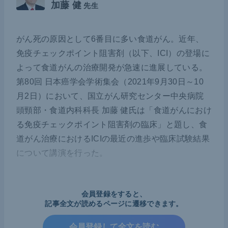
加藤 健
先生
がん死の原因として6番目に多い食道がん。近年、
免疫チェックポイント阻害剤（以下、ICI）の登場に
よって食道がんの治療開発が急速に進展している。
第80回 日本癌学会学術集会（2021年9月30日～10
月2日）において、国立がん研究センター中央病院
頭頸部・食道内科科長 加藤 健氏は「食道がんにおけ
る免疫チェックポイント阻害剤の臨床」と題し、食
道がん治療におけるICIの最近の進歩や臨床試験結果
について講演を行った。
背景
会員登録をすると、
記事全文が読めるページに遷移できます。
食道がんはがん死の原因としては6番目である。い
会員登録して全文を読む