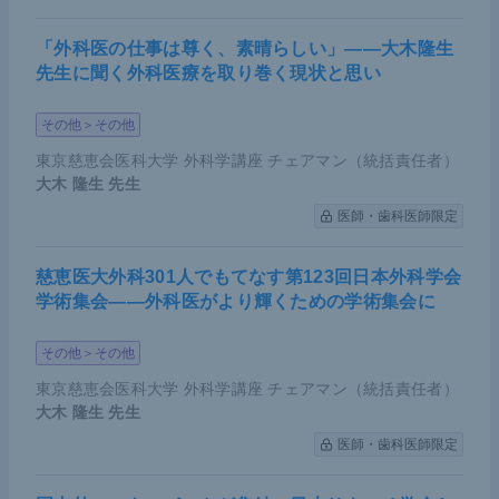
「外科医の仕事は尊く、素晴らしい」――大木隆生
先生に聞く外科医療を取り巻く現状と思い
その他＞その他
東京慈恵会医科大学 外科学講座 チェアマン（統括責任者）
＜CheckMate577試験＞加藤氏講演資料（提供：加藤氏）
大木 隆生
先生
医師・歯科医師限定
食道がんに対する現在進行中のICIの臨床
試験
慈恵医大外科301人でもてなす第123回日本外科学会
学術集会――外科医がより輝くための学術集会に
最後に、現在進行中の臨床試験についても紹介す
その他＞その他
る。
東京慈恵会医科大学 外科学講座 チェアマン（統括責任者）
大木 隆生
先生
現在、食道胃接合部がん、胃がんの術前術後の化学
医師・歯科医師限定
療法にペムブロリズマブを上乗せするKEYNOTE-58
5、そして食道がんの化学放射線療法にペムブロリ