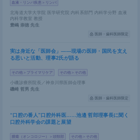
血液・リンパ疾患＞リンパ
が0.57と顕著な改善効果を示した。またESCC、EA
北海道大学大学院 医学研究院 内科系部門 内科学分野 血液
Cのいずれにおいても同様にOS、PFSの改善が示さ
内科学教室 教授
豊嶋 崇徳
先生
れた。
医師・歯科医師限定
実は身近な「医師会」――現場の医師・国民を支え
る思いと活動、理事2氏が語る
その他＞プライマリケア
その他＞その他
小磯診療所院長／神奈川県医師会理事
磯崎 哲男
先生
医師・歯科医師限定
＜KEYNOTE-590試験＞加藤氏講演資料（提供：加藤氏）
“口腔の番人”口腔外科医……池邉 哲郎理事長に聞く
口腔外科学会の課題と展望
フォレストプロットを見ると、PD-L1のCPS＜10で
はOSが0.86と若干見劣りはするが、1を超えていな
腫瘍（オンコロジー）＞頭頸部
その他＞その他