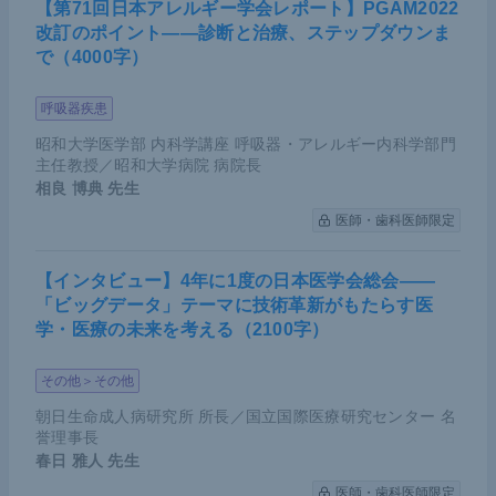
【第71回日本アレルギー学会レポート】PGAM2022
改訂のポイント――診断と治療、ステップダウンま
で（4000字）
呼吸器疾患
昭和大学医学部 内科学講座 呼吸器・アレルギー内科学部門
主任教授／昭和大学病院 病院長
相良 博典
先生
医師・歯科医師限定
【インタビュー】4年に1度の日本医学会総会――
「ビッグデータ」テーマに技術革新がもたらす医
学・医療の未来を考える（2100字）
その他＞その他
朝日生命成人病研究所 所長／国立国際医療研究センター 名
誉理事長
春日 雅人
先生
医師・歯科医師限定