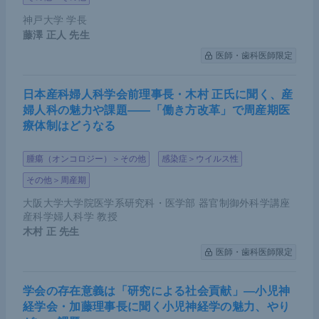
り顕著になり、全体集団では弱くなる。最終的には
神戸大学 学長
ポジティブな結果となった。
藤澤 正人
先生
医師・歯科医師限定
日本産科婦人科学会前理事長・木村 正氏に聞く、産
婦人科の魅力や課題――「働き方改革」で周産期医
療体制はどうなる
腫瘍（オンコロジー）＞その他
感染症＞ウイルス性
その他＞周産期
大阪大学大学院医学系研究科・医学部 器官制御外科学講座
産科学婦人科学 教授
＜CheckMate648試験＞加藤氏講演資料（提供：加藤氏）
木村 正
先生
医師・歯科医師限定
学会の存在意義は「研究による社会貢献」―小児神
経学会・加藤理事長に聞く小児神経学の魅力、やり