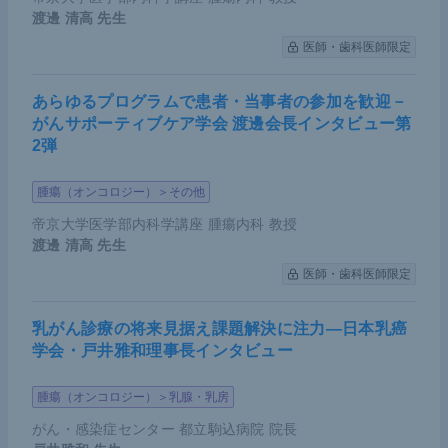
～3割含まれている。
渡邊 清高
先生
医師・歯科医師限定
セカンドラインでの化学療法の標準治療としては、
パクリタキセル、ドセタキセル、あるいはイリノテ
あらゆるプログラムで患者・当事者の参加を歓迎－
カンが用いられた。それに対するペムブロリズマブ
がんサポーティブケア学会 渡邊会長インタビュー第
2弾
の優越性が検討された。主要評価項目として、1. P
D-L1のCPS（Combined Positive Score）≧10の集
腫瘍（オンコロジー）＞その他
団におけるOSの優越性、2. ESCC集団での優越性、
帝京大学医学部内科学講座 腫瘍内科 教授
3. 全体集団での優越性、以上3つが示されていた。
渡邊 清高
先生
当初2、3については統計学的な有意差がなく、1に
医師・歯科医師限定
ついては優越性を示したと報告されたが、追加で解
析を行ったところ、1についても統計学的な有意差
乳がん診療の将来見据え課題解決に注力―日本乳癌
は得られなかった。
学会・戸井雅和理事長インタビュー
一方、後解析においては、ESCC、かつPD-L1 CPS
腫瘍（オンコロジー）＞乳腺・乳房
≧10の症例に対しては良好な効果を示した。元々治
がん・感染症センター 都立駒込病院 院長