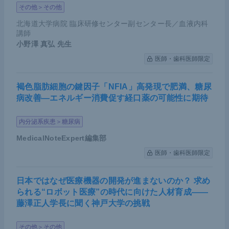
その他＞その他
北海道大学病院 臨床研修センター副センター長／血液内科
講師
小野澤 真弘
先生
医師・歯科医師限定
＜CheckMate648試験＞加藤氏講演資料（提供：加藤氏）
まずOSに関して、Chemo＋NIVO群はChemo群に対
褐色脂肪細胞の鍵因子「NFIA」高発現で肥満、糖尿
病改善―エネルギー消費促す経口薬の可能性に期待
してTPS≧1の集団、全体集団共に優越性を示した
（TPS≧1集団のハザード比 = 0.54、全体集団のハザ
内分泌系疾患＞糖尿病
ード比 = 0.74）。
MedicalNoteExpert編集部
Chemoフリー群については、化学療法が入らないぶ
医師・歯科医師限定
ん初回の早期死亡例が目立つ。早期からがんを抑え
るという点では化学療法が入った治療が効果を発揮
日本ではなぜ医療機器の開発が進まないのか？ 求め
られる“ロボット医療”の時代に向けた人材育成――
するが、イピリムマブ＋ニボルマブが効果のある症
藤澤正人学長に聞く神戸大学の挑戦
例に対しては、その後の経過で非常に長く効果を発
揮している。その傾向はTPS≧1％の集団においてよ
その他＞その他