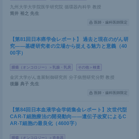
九州大学大学院医学研究院 循環器内科学 教授
筒井 裕之
先生
医師・歯科医師限定
【第81回日本癌学会レポート】 過去と現在のがん研
究――基礎研究者の立場から捉える魅力と意義（40
00字）
腫瘍（オンコロジー）＞乳腺・乳房
その他＞検査
金沢大学がん進展制御研究所 分子病態研究分野 教授
後藤 典子
先生
医師・歯科医師限定
【第84回日本血液学会学術集会レポート】次世代型
CAR-T細胞療法の開発動向――遺伝子改変によるC
AR-T細胞の最良化（4600字）
腫瘍（オンコロジー）＞造血器