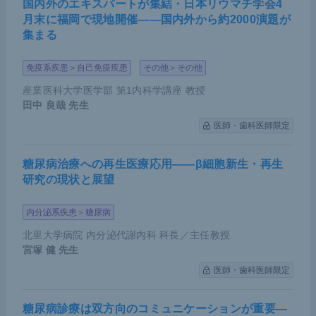
国内外のエキスパートが集結・日本リウマチ学会4
ズマブを上乗せした際の効果を検討するKEYNOTE-
月末に福岡で現地開催――国内外から約2000演題が
集まる
975、といった臨床試験が実施されている。
免疫系疾患＞自己免疫疾患
その他＞その他
また、ネオアジュバントの化学放射線療法や化学療
法にIOを上乗せする第II相試験がアジアを中心に進
産業医科大学医学部 第1内科学講座 教授
田中 良哉
先生
行中だ。さらにセカンドラインでは、ICI＋チロシン
医師・歯科医師限定
キナーゼ阻害剤（TKI）の複合免疫療法について将
来的な臨床導入に向けて試験が実施されている。
糖尿病治療への再生医療応用――β細胞新生・再生
研究の現状と展望
講演のまとめ
内分泌系疾患＞糖尿病
北里大学病院 内分泌代謝内科 科長／主任教授
・臨床試験ATTRACTION-3やKEYNOTE-181の結果
宮塚 健
先生
により、ニボルマブとペムブロリズマブは食道がん
医師・歯科医師限定
のセカンドラインとして適用承認を受け、サードラ
インでタキサン系抗がん剤を使った治療も可能とな
糖尿病診療は双方向のコミュニケーションが重要―
ったため治療の選択肢が増えた