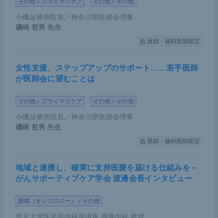
は食道がんに対するセカンドラインの適用承認を受
その他＞プライマリケア
その他＞その他
けたのである。
小磯診療所院長／神奈川県医師会理事
磯崎 哲男
先生
医師・歯科医師限定
女性支援、ステップアップのサポート……若手医師
が医師会に望むことは
その他＞プライマリケア
その他＞その他
小磯診療所院長／神奈川県医師会理事
磯崎 哲男
先生
医師・歯科医師限定
＜ATTRACTION-3試験＞加藤氏講演資料（提供：加藤氏）
地域と連携し、確実に支持医療を届ける仕組みを－
同様に、ペムブロリズマブに関してもセカンドライ
がんサポーティブケア学会 渡邊会長インタビュー
ンでの臨床試験
KEYNOTE-181
が行われた。この試
験は、食道がんだけでなく食道腺がん（以下、EA
腫瘍（オンコロジー）＞その他
C）患者も対象とした欧米中心の試験で、日本人も2
帝京大学医学部内科学講座 腫瘍内科 教授