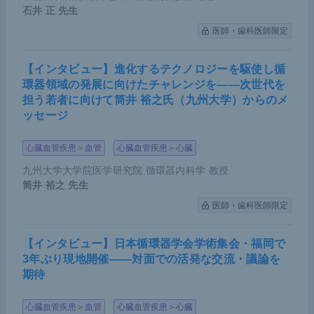
石井 正
先生
医師・歯科医師限定
【インタビュー】進化するテクノロジーを駆使し循
環器領域の発展に向けたチャレンジを――次世代を
担う若者に向けて筒井 裕之氏（九州大学）からのメ
ッセージ
心臓血管疾患＞血管
心臓血管疾患＞心臓
九州大学大学院医学研究院 循環器内科学 教授
筒井 裕之
先生
医師・歯科医師限定
【インタビュー】日本循環器学会学術集会・福岡で
3年ぶり現地開催――対面での活発な交流・議論を
期待
心臓血管疾患＞血管
心臓血管疾患＞心臓