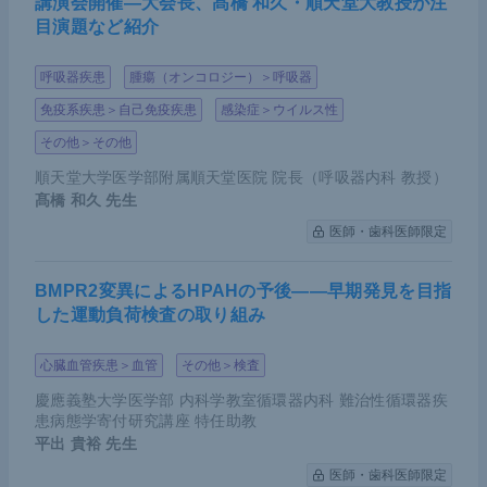
講演会開催―大会長、髙橋 和久・順天堂大教授が注
ラセボの比較試験だ。海外の参加者が中心で、日本
目演題など紹介
では胃がんとして治療されているような症例も対象
になっている。
呼吸器疾患
腫瘍（オンコロジー）＞呼吸器
免疫系疾患＞自己免疫疾患
感染症＞ウイルス性
主要評価項目である無病生存期間（DFS）は、中央
その他＞その他
値が11か月（プラセボ群）vs 22か月（ニボルマブ
順天堂大学医学部附属順天堂医院 院長（呼吸器内科 教授）
群）となっている。とくに組織学的分類で見ると、
髙橋 和久
先生
扁平上皮がんにおいて2群間の差が開いており、ニ
医師・歯科医師限定
ボルマブ群のDFSの中央値は29か月と非常に高くな
っている。ただ、本試験で実施した術前治療が日本
BMPR2変異によるHPAHの予後――早期発見を目指
の標準治療と異なるため、結果の解釈には注意が必
した運動負荷検査の取り組み
要である。またPD-L1発現に関して分類すると、CP
Sの高いほうがより効果が高いことが示された。
心臓血管疾患＞血管
その他＞検査
慶應義塾大学医学部 内科学教室循環器内科 難治性循環器疾
患病態学寄付研究講座 特任助教
平出 貴裕
先生
医師・歯科医師限定