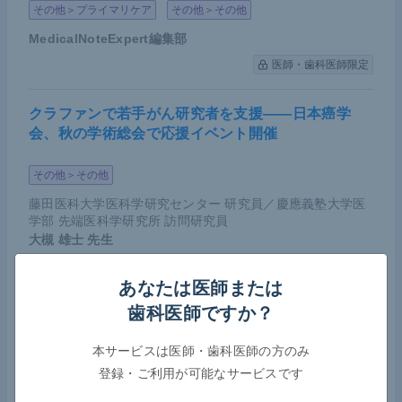
その他＞プライマリケア
その他＞その他
奏効した症例での効果が長く続く傾向が、Chemo+
MedicalNoteExpert編集部
NIVO群よりもChemoフリー群においてが顕著に表
医師・歯科医師限定
れているためである。ただ、完全奏効（CR）の割合
や奏効に限ると、Chemo+NIVO群が53％と非常に高
クラファンで若手がん研究者を支援――日本癌学
い数字を示している。
会、秋の学術総会で応援イベント開催
その他＞その他
藤田医科大学医科学研究センター 研究員／慶應義塾大学医
学部 先端医科学研究所 訪問研究員
大槻 雄士
先生
医師・歯科医師限定
あなたは医師または
歯科医師ですか？
COVID-19によるがん薬物療法への影響――日本臨
床腫瘍学会が第7波における実態調査の結果を報告
本サービスは医師・歯科医師の方のみ
＜CheckMate648試験＞加藤氏講演資料（提供：加藤氏）
登録・ご利用が可能なサービスです
腫瘍（オンコロジー）＞その他
感染症＞ウイルス性