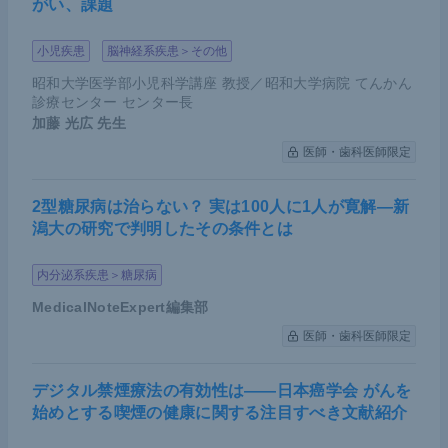
がい、課題
小児疾患
脳神経系疾患＞その他
昭和大学医学部小児科学講座 教授／昭和大学病院 てんかん
診療センター センター長
加藤 光広
先生
＜CheckMate648試験＞加藤氏講演資料（提供：加藤氏）
医師・歯科医師限定
PFSに関しても、Chemoフリー群 vs Chemo群では
2型糖尿病は治らない？ 実は100人に1人が寛解―新
早期の成績はChemo群のほうがよく、一方で、Che
潟大の研究で判明したその条件とは
mo+NIVO群 vs Chemo群においては化学療法が早期
内分泌系疾患＞糖尿病
から効果を発揮するため2群の差は大きく開いては
いない。しかしChemo+NIVO群には化学療法が入る
MedicalNoteExpert編集部
ため、durable response（持続的奏効）を示す症例
医師・歯科医師限定
が若干少なくなっている。
デジタル禁煙療法の有効性は――日本癌学会 がんを
そして奏効割合（ORR）について、Chemo群と差
始めとする喫煙の健康に関する注目すべき文献紹介
が大きいのは、Chemoフリー群であった。これは、