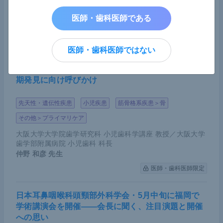
この結果から、イピリムマブ＋ニボルマブは初期の
その他＞緩和ケア
腫瘍増大の割合も多いので、もし腫瘍が増大しても
MedicalNoteExpert編集部
医師・歯科医師である
次治療に期待できるような症例を選んで投与するこ
医師・歯科医師限定
とになるだろうと考えている。
医師・歯科医師ではない
乳歯早期脱落の陰に低ホスファターゼ症の可能性―
また、懸念されていた毒性に関しては、グレード3
―「遭遇した歯科医は小児歯科専門医と連携を」早
期発見に向け呼びかけ
以上の副作用発現割合に全群で大きな差はなかっ
た。ただし、Chemoフリー群で内分泌系の副作用
先天性・遺伝性疾患
小児疾患
筋骨格系疾患＞骨
（Grade3以上）が6％、皮膚障害が4％発現している
その他＞プライマリケア
ことには注意が必要である。
大阪大学大学院歯学研究科 小児歯科学講座 教授／大阪大学
歯学部附属病院 小児歯科 科長
仲野 和彦
先生
医師・歯科医師限定
日本耳鼻咽喉科頭頸部外科学会・5月中旬に福岡で
学術講演会を開催――会長に聞く、注目演題と開催
への思い