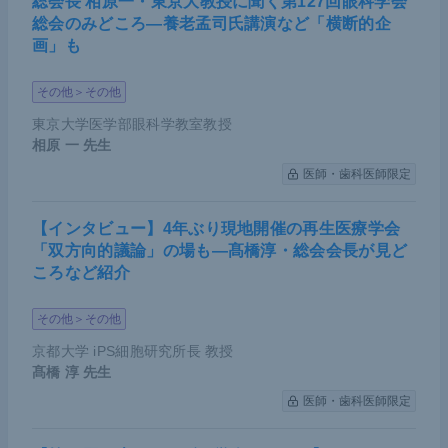
総会長 相原一・東京大教授に聞く第127回眼科学会
総会のみどころ―養老孟司氏講演など「横断的企
画」も
その他＞その他
東京大学医学部眼科学教室教授
相原 一
先生
医師・歯科医師限定
【インタビュー】4年ぶり現地開催の再生医療学会
「双方向的議論」の場も―髙橋淳・総会会長が見ど
ころなど紹介
その他＞その他
京都大学 iPS細胞研究所長 教授
髙橋 淳
先生
医師・歯科医師限定