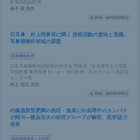
附属病院副院長
抗がん剤を投与すると、サードラインは何も治療法
金子 猛
先生
がないという状態だった。しかし、先述の2つの臨
医師・歯科医師限定
床試験の結果により、セカンドラインでペムブロリ
ズマブ、ニボルマブの投与、その後にタキサン系抗
日耳鼻・村上理事長に聞く 啓発活動の意味と意義、
がん剤での治療も可能となった。このように治療の
耳鼻咽喉科領域の課題
選択肢が増加したというのが昨今の現状である。
耳鼻咽喉疾患
ファーストラインでのICIの効果
日本耳鼻咽喉科頭頸部外科学会 理事長／名古屋市立大学医
学部附属 東部医療センター 特任教授・高次ウイルス感染症
さらに、ICIをファーストラインで用いた際の効果を
センター長
検証する臨床試験も行われた。
村上 信五
先生
医師・歯科医師限定
まず、ペムブロリズマブを用いた
KEYNOTE-590試
験
は、初期治療のESCC、EAC、胃食道接合部がん
内臓脂肪型肥満の発症・進展に白血球中のタンパク
の患者を対象とした、5-FU+シスプラチンにペムブ
が関与―横浜市大の研究グループが解明、医学誌で
ロリズマブを併用する群とプラセボ（偽薬）を併用
発表
する群を比較した試験である。母集団には欧米人が
内分泌系疾患＞その他