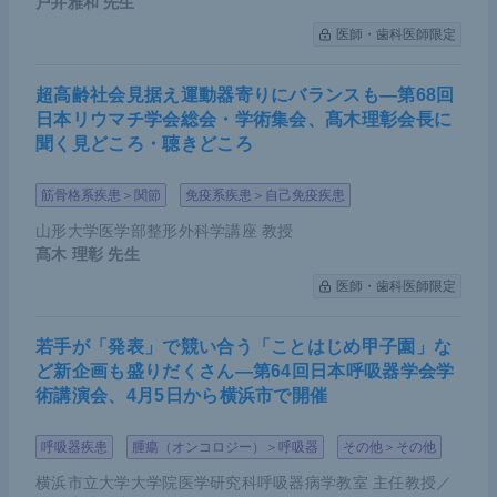
療の選択肢が少ないがん種であることが考慮され、
戸井雅和
先生
ペムブロリズマブはFDA並びにPMDAから、ESC
医師・歯科医師限定
C、かつCPS≧10の症例に対する適用承認を受けた
のである。
超高齢社会見据え運動器寄りにバランスも―第68回
日本リウマチ学会総会・学術集会、髙木理彰会長に
聞く見どころ・聴きどころ
筋骨格系疾患＞関節
免疫系疾患＞自己免疫疾患
山形大学医学部整形外科学講座 教授
髙木 理彰
先生
医師・歯科医師限定
若手が「発表」で競い合う「ことはじめ甲子園」な
ど新企画も盛りだくさん―第64回日本呼吸器学会学
術講演会、4月5日から横浜市で開催
＜KEYNOTE-181試験＞加藤氏講演資料（提供：加藤氏）
呼吸器疾患
腫瘍（オンコロジー）＞呼吸器
その他＞その他
以前は、食道がんに対する初回治療として5-FU+プ
ラチナ製剤を投与し、セカンドラインでタキサン系
横浜市立大学大学院医学研究科呼吸器病学教室 主任教授／