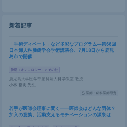
TRCTION-3
は東アジアを中心としたグローバルな試
験であり、プラチナ製剤とフッ化ピリミジン製剤
（以下、5-FU）を併用した1次治療の不応不耐例に
新着記事
おいて、パクリタキセルあるいはドセタキセルに対
して、ニボルマブ投与の優越性を比較検討したもの
だ。その結果、全生存期間（OS）の中央値は8.4か
「手術ディベート」など多彩なプログラム―第66回
日本婦人科腫瘍学会学術講演会、7月18日から鹿児
月（化学療法群）vs 10.9か月（ニボルマブ群）とな
島市で開催
り、ニボルマブが有意にOSを延長した（ハザード比
= 0.77）。
腫瘍（オンコロジー）＞その他
鹿児島大学医学部産科婦人科学教室 教授
一方、無増悪生存期間（PFS）に関しては、ニボル
小林 裕明
先生
マブ群において初回のCT評価で進行（progressive d
医師・歯科医師限定
isease：PD)となる症例がみられたが、投与4か月目
以降、化学療法群よりも改善がみられた。PFSのハ
若手が医師会理事に聞く――医師会はどんな団体？
ザード比は1.08だが、後治療を含めたOSで優越性を
加入の意義、活動支えるモチベーションの源泉は
示した。この結果をもって2020年2月、ニボルマブ