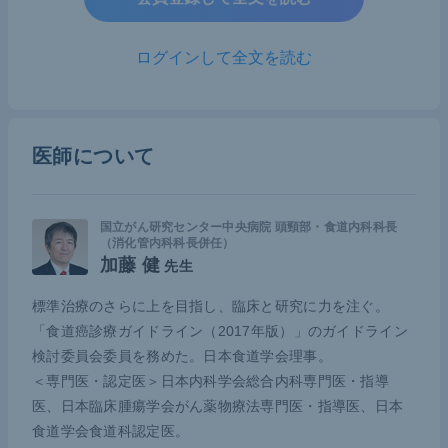
わゆるメジャーな5大がんには含まれないが、世界
的にみれば患者数は多い。患者分布が東アジアやア
ログインして全文を読む
フリカなどの新興国に集中しているため、これまで
は欧米の製薬企業のフォーカスからは外れがちであ
ったが、ICIの上市以来、食道がんに対するICIを用
いた治療開発が急速に進められてきた。
医師について
セカンドラインとしてのICIの効果
国立がん研究センター中央病院 頭頸部・食道内科科長
（消化管内科科長併任）
加藤 健
先生
まず、食道扁平上皮がん（以下、ESCC）に対する
セカンドラインとしてICIが用いられた臨床試験につ
標準治療のさらに上を目指し、臨床と研究に力を注ぐ。
いて解説する。
「食道癌診療ガイドライン（2017年版）」のガイドライン
検討委員会委員を務めた。日本食道学会理事。
ニボルマブに関しては、国内で行われた第2相試験A
＜専門医・認定医＞日本内科学会総合内科専門医・指導
TTRACTION-1でESCCに対して奏効割合が約20％
医、日本臨床腫瘍学会がん薬物療法専門医・指導医、日本
食道学会食道科認定医。
と非常に良好な結果が得られた。続いて行われた
AT