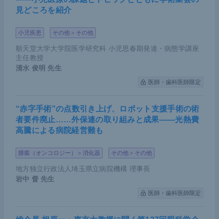
見どころを紹介
小児疾患
その他＞その他
順天堂大学大学院医学研究科 小児思春期発達・病態学講座
主任教授
清水 俊明
先生
医師・歯科医師限定
“赤字手術”の点数引き上げ、ロボット支援手術の術
者要件廃止……外保連の取り組みと成果――光熱費
高騰による病院経営難も
腫瘍（オンコロジー）＞消化器
その他＞その他
地方独立行政法人埼玉県立病院機構 理事長
岩中 督
先生
医師・歯科医師限定