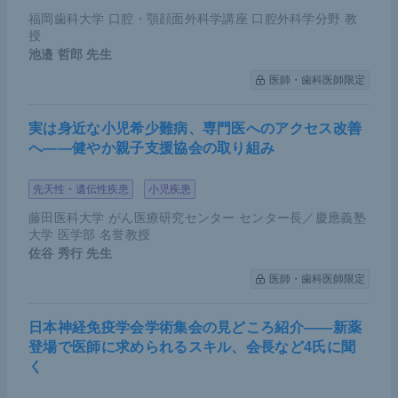
いので全体集団としても悪くはない。特筆すべき
福岡歯科大学 口腔・顎顔面外科学講座 口腔外科学分野 教
授
は、前相まではEACはそこまで改善されずESCCの
池邉 哲郎
先生
み改善されたが、本試験ではESCC・EAC共に同様
医師・歯科医師限定
に効果があるという結果が示されている点だ。
実は身近な小児希少難病、専門医へのアクセス改善
へ――健やか親子支援協会の取り組み
先天性・遺伝性疾患
小児疾患
藤田医科大学 がん医療研究センター センター長／慶應義塾
大学 医学部 名誉教授
佐谷 秀行
先生
医師・歯科医師限定
日本神経免疫学会学術集会の見どころ紹介――新薬
＜KEYNOTE-590試験＞加藤氏講演資料（提供：加藤氏）
登場で医師に求められるスキル、会長など4氏に聞
く
ニボルマブに関しては、2021年に
CheckMate648試