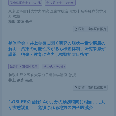
脳神経系疾患＞その他
免疫系疾患＞その他
験
の結果がASCO（米国臨床腫瘍学会）で報告され
東京医科歯科大学大学院 医歯学総合研究科 脳神経病態学分
ている。
野 教授
横田 隆徳
先生
CheckMate648試験では、標準治療の5-FU+シスプ
医師・歯科医師限定
ラチン（Chemo群）、5-FU+シスプラチン＋ニボル
マブ（Chemo＋NIVO群）、そしてイピリムマブ＋
補体学会・井上会長に聞く研究の現状―希少疾患の
ニボルマブ（Chemoフリー群）の3群を比較した。
解明・治療の可能性広がるも検査体制、研究者減が
KEYNOTE-590との違いは全員ESCC患者であるこ
課題 啓発・教育に注力し裾野拡大目指す
と、一方でアジア人が70％という点は同等である。
先天性・遺伝性疾患
その他＞その他
TPS≧1の集団におけるPFS、OSが主要評価項目と
なっている。
和歌山県立医科大学分子遺伝学講座 教授
井上 徳光
先生
医師・歯科医師限定
J-OSLERの登録1.4か月分の勤務時間に相当、北大
が実態調査――危惧される地方の内科医減少