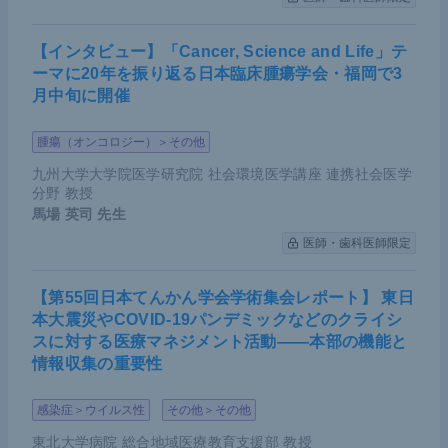
【インタビュー】「Cancer, Science and Life」テ
ーマに20年を振り返る日本臨床腫瘍学会・福岡で3
月中旬に開催
腫瘍（オンコロジー）＞その他
九州大学大学院医学研究院 社会環境医学講座 連携社会医学
分野 教授
馬場 英司
先生
医師・歯科医師限定
【第55回日本てんかん学会学術集会レポート】 東日
本大震災やCOVID-19パンデミックなどのクライシ
スに対する医療マネジメント活動――本部の機能と
情報収集の重要性
感染症＞ウイルス性
その他＞その他
東北大学病院 総合地域医療教育支援部 教授