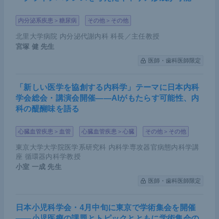
内分泌系疾患＞糖尿病
その他＞その他
北里大学病院 内分泌代謝内科 科長／主任教授
宮塚 健
先生
医師・歯科医師限定
「新しい医学を協創する内科学」テーマに日本内科
学会総会・講演会開催――AIがもたらす可能性、内
科の醍醐味を語る
心臓血管疾患＞血管
心臓血管疾患＞心臓
その他＞その他
東京大学大学院医学系研究科 内科学専攻器官病態内科学講
座 循環器内科学教授
小室 一成
先生
医師・歯科医師限定
日本小児科学会・4月中旬に東京で学術集会を開催
――小児医療の課題とトピックとともに学術集会の