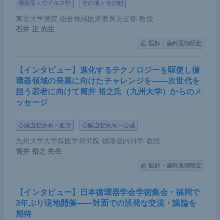
感染症＞ウイルス性
その他＞その他
東北大学病院 総合地域医療教育支援部 教授
石井 正
先生
医師・歯科医師限定
【インタビュー】進化するテクノロジーを駆使し循
環器領域の発展に向けたチャレンジを――次世代を
担う若者に向けて筒井 裕之氏（九州大学）からのメ
ッセージ
心臓血管疾患＞血管
心臓血管疾患＞心臓
九州大学大学院医学研究院 循環器内科学 教授
筒井 裕之
先生
医師・歯科医師限定
【インタビュー】日本循環器学会学術集会・福岡で
3年ぶり現地開催――対面での活発な交流・議論を
期待