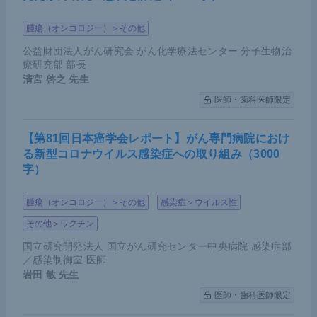
腫瘍（オンコロジー）＞その他
公益財団法人がん研究会 がん化学療法センター 分子生物治
療研究部 部長
清宮 啓之
先生
医師・歯科医師限定
【第81回日本癌学会レポート】がん専門病院におけ
る新型コロナウイルス感染症への取り組み（3000
字）
腫瘍（オンコロジー）＞その他
感染症＞ウイルス性
その他＞ワクチン
国立研究開発法人 国立がん研究センター中央病院 感染症部
／感染制御室 医師
岩田 敏
先生
医師・歯科医師限定