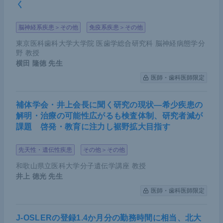
く
脳神経系疾患＞その他
免疫系疾患＞その他
東京医科歯科大学大学院 医歯学総合研究科 脳神経病態学分
野 教授
横田 隆徳
先生
医師・歯科医師限定
補体学会・井上会長に聞く研究の現状―希少疾患の
解明・治療の可能性広がるも検査体制、研究者減が
課題 啓発・教育に注力し裾野拡大目指す
先天性・遺伝性疾患
その他＞その他
和歌山県立医科大学分子遺伝学講座 教授
井上 徳光
先生
医師・歯科医師限定
J-OSLERの登録1.4か月分の勤務時間に相当、北大