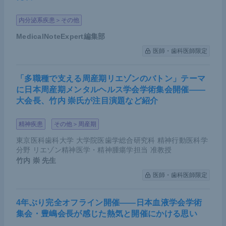
内分泌系疾患＞その他
MedicalNoteExpert編集部
医師・歯科医師限定
「多職種で支える周産期リエゾンのバトン」テーマ
に日本周産期メンタルヘルス学会学術集会開催――
大会長、竹内 崇氏が注目演題など紹介
精神疾患
その他＞周産期
東京医科歯科大学 大学院医歯学総合研究科 精神行動医科学
分野 リエゾン精神医学・精神腫瘍学担当 准教授
竹内 崇
先生
医師・歯科医師限定
4年ぶり完全オフライン開催――日本血液学会学術
集会・豊嶋会長が感じた熱気と開催にかける思い