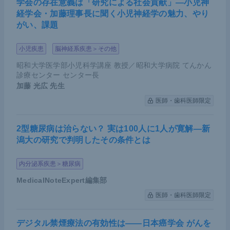
学会の存在意義は「研究による社会貢献」―小児神
経学会・加藤理事長に聞く小児神経学の魅力、やり
がい、課題
小児疾患
脳神経系疾患＞その他
昭和大学医学部小児科学講座 教授／昭和大学病院 てんかん
診療センター センター長
加藤 光広
先生
医師・歯科医師限定
2型糖尿病は治らない？ 実は100人に1人が寛解―新
潟大の研究で判明したその条件とは
内分泌系疾患＞糖尿病
MedicalNoteExpert編集部
医師・歯科医師限定
デジタル禁煙療法の有効性は――日本癌学会 がんを