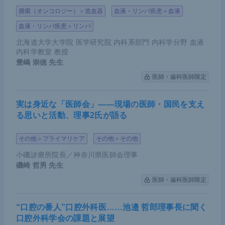
腫瘍（オンコロジー）＞造血器
血液・リンパ疾患＞血液
血液・リンパ疾患＞リンパ
北海道大学大学院 医学研究院 内科系部門 内科学分野 血液
内科学教室 教授
豊嶋 崇徳
先生
医師・歯科医師限定
実は身近な「医師会」――現場の医師・国民を支え
る思いと活動、理事2氏が語る
その他＞プライマリケア
その他＞その他
小磯診療所院長／神奈川県医師会理事
磯崎 哲男
先生
医師・歯科医師限定
“口腔の番人”口腔外科医……池邉 哲郎理事長に聞く
口腔外科学会の課題と展望