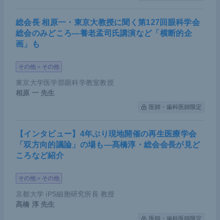
総会長 相原一・東京大教授に聞く第127回眼科学会
総会のみどころ―養老孟司氏講演など「横断的企
画」も
その他＞その他
東京大学医学部眼科学教室教授
相原 一
先生
医師・歯科医師限定
【インタビュー】4年ぶり現地開催の再生医療学会
「双方向的議論」の場も―髙橋淳・総会会長が見ど
ころなど紹介
その他＞その他
京都大学 iPS細胞研究所長 教授
髙橋 淳
先生
医師・歯科医師限定