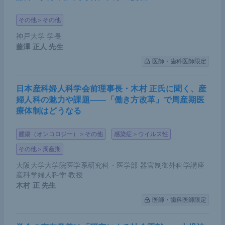
その他＞その他
神戸大学 学長
藤澤 正人
先生
医師・歯科医師限定
日本産科婦人科学会前理事長・木村 正氏に聞く、産
婦人科の魅力や課題――「働き方改革」で周産期医
療体制はどうなる
腫瘍（オンコロジー）＞その他
感染症＞ウイルス性
その他＞周産期
大阪大学大学院医学系研究科・医学部 器官制御外科学講座
産科学婦人科学 教授
木村 正
先生
医師・歯科医師限定