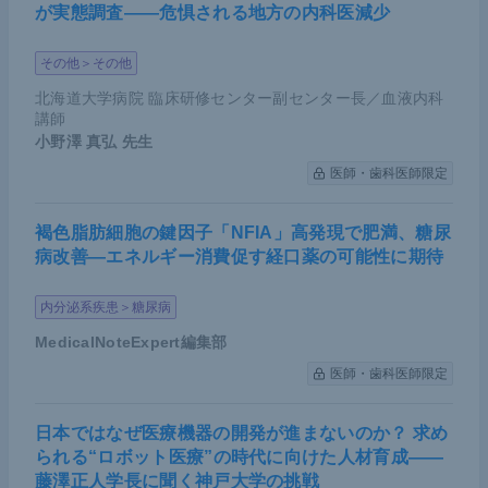
が実態調査――危惧される地方の内科医減少
その他＞その他
北海道大学病院 臨床研修センター副センター長／血液内科
講師
小野澤 真弘
先生
医師・歯科医師限定
褐色脂肪細胞の鍵因子「NFIA」高発現で肥満、糖尿
病改善―エネルギー消費促す経口薬の可能性に期待
内分泌系疾患＞糖尿病
MedicalNoteExpert編集部
医師・歯科医師限定
日本ではなぜ医療機器の開発が進まないのか？ 求め
られる“ロボット医療”の時代に向けた人材育成――
藤澤正人学長に聞く神戸大学の挑戦