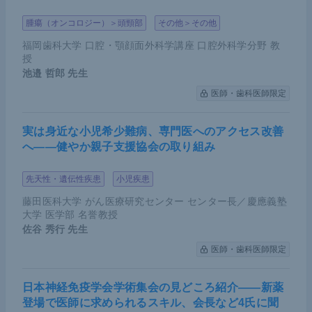
腫瘍（オンコロジー）＞頭頸部
その他＞その他
福岡歯科大学 口腔・顎顔面外科学講座 口腔外科学分野 教
授
池邉 哲郎
先生
医師・歯科医師限定
実は身近な小児希少難病、専門医へのアクセス改善
へ――健やか親子支援協会の取り組み
先天性・遺伝性疾患
小児疾患
藤田医科大学 がん医療研究センター センター長／慶應義塾
大学 医学部 名誉教授
佐谷 秀行
先生
医師・歯科医師限定
日本神経免疫学会学術集会の見どころ紹介――新薬
登場で医師に求められるスキル、会長など4氏に聞