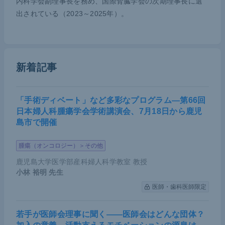
厚生労働省電子的診療情報交換推進事業（Standardi
内科学会副理事長を務め、国際腎臓学会の次期理事長に選
出されている（2023～2025年）。
zed Structured Medical Information Exchange：SS-
MIX）のシステムを利用することで、フォーマット
が異なる各病院のカルテでも標準化されたデータが
自動的に中央のサーバーに集積されるというもの。
新着記事
医師の入力が不要で、かつデータが正確であるとい
う利点があり、現在では20万人規模の慢性腎臓病
（CKD）患者のデータベースが構築されている。J-
「手術ディベート」など多彩なプログラム―第66回
日本婦人科腫瘍学会学術講演会、7月18日から鹿児
CKD-DBの解析により、SGLT2阻害薬を服用してい
島市で開催
る患者は、腎臓の複合エンドポイントとなる末期腎
不全がそのほかの薬剤を使っている患者に比して有
腫瘍（オンコロジー）＞その他
意に少ないことが分かった。
鹿児島大学医学部産科婦人科学教室 教授
小林 裕明
先生
現在、SGLT2阻害薬は糖尿病ではない腎臓病の患者
医師・歯科医師限定
の治療にも使われており、中でも「ダパグリフロジ
ンプロピレングリコール水和物錠」は慢性腎臓病の
若手が医師会理事に聞く――医師会はどんな団体？
適応でも保険収載されている。このような経緯を踏