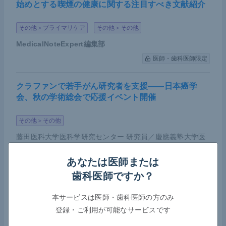
始めとする喫煙の健康に関する注目すべき文献紹介
その他＞プライマリケア
その他＞その他
MedicalNoteExpert編集部
医師・歯科医師限定
クラファンで若手がん研究者を支援――日本癌学
会、秋の学術総会で応援イベント開催
その他＞その他
藤田医科大学医科学研究センター 研究員／慶應義塾大学医
学部 先端医科学研究所 訪問研究員
大槻 雄士
先生
あなたは医師または
医師・歯科医師限定
歯科医師ですか？
本サービスは医師・歯科医師の方のみ
COVID-19によるがん薬物療法への影響――日本臨
床腫瘍学会が第7波における実態調査の結果を報告
登録・ご利用が可能なサービスです