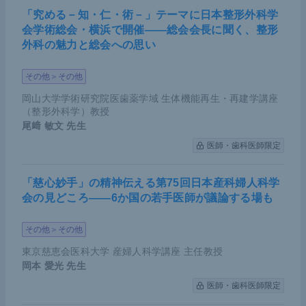
「究める－知・仁・術－」テーマに日本整形外科学
会学術総会・横浜で開催――総会会長に聞く、整形
外科の魅力と総会への思い
その他＞その他
岡山大学学術研究院医歯薬学域 生体機能再生・再建学講座
（整形外科学）教授
尾﨑 敏文
先生
医師・歯科医師限定
「慈心妙手」の精神伝える第75回日本産科婦人科学
会の見どころ――6か国の若手医師が議論する場も
その他＞その他
東京慈恵会医科大学 産婦人科学講座 主任教授
岡本 愛光
先生
医師・歯科医師限定