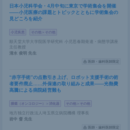
日本小児科学会・4月中旬に東京で学術集会を開催
――小児医療の課題とトピックとともに学術集会の
見どころを紹介
小児疾患
その他＞その他
順天堂大学大学院医学研究科 小児思春期発達・病態学講座
主任教授
清水 俊明
先生
医師・歯科医師限定
“赤字手術”の点数引き上げ、ロボット支援手術の術
者要件廃止……外保連の取り組みと成果――光熱費
高騰による病院経営難も
腫瘍（オンコロジー）＞消化器
その他＞その他
地方独立行政法人埼玉県立病院機構 理事長
岩中 督
先生
医師・歯科医師限定