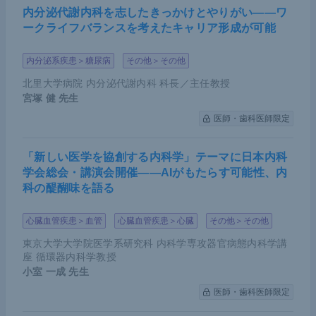
内分泌代謝内科を志したきっかけとやりがい――ワ
ークライフバランスを考えたキャリア形成が可能
内分泌系疾患＞糖尿病
その他＞その他
北里大学病院 内分泌代謝内科 科長／主任教授
宮塚 健
先生
医師・歯科医師限定
「新しい医学を協創する内科学」テーマに日本内科
学会総会・講演会開催――AIがもたらす可能性、内
科の醍醐味を語る
心臓血管疾患＞血管
心臓血管疾患＞心臓
その他＞その他
東京大学大学院医学系研究科 内科学専攻器官病態内科学講
座 循環器内科学教授
小室 一成
先生
医師・歯科医師限定