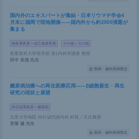
国内外のエキスパートが集結・日本リウマチ学会4
月末に福岡で現地開催――国内外から約2000演題が
集まる
免疫系疾患＞自己免疫疾患
その他＞その他
産業医科大学医学部 第1内科学講座 教授
田中 良哉
先生
医師・歯科医師限定
糖尿病治療への再生医療応用――β細胞新生・再生
研究の現状と展望
内分泌系疾患＞糖尿病
北里大学病院 内分泌代謝内科 科長／主任教授
宮塚 健
先生
医師・歯科医師限定