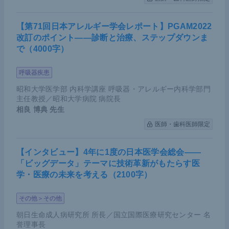
【第71回日本アレルギー学会レポート】PGAM2022
改訂のポイント――診断と治療、ステップダウンま
で（4000字）
呼吸器疾患
昭和大学医学部 内科学講座 呼吸器・アレルギー内科学部門
主任教授／昭和大学病院 病院長
相良 博典
先生
医師・歯科医師限定
【インタビュー】4年に1度の日本医学会総会――
「ビッグデータ」テーマに技術革新がもたらす医
学・医療の未来を考える（2100字）
その他＞その他
朝日生命成人病研究所 所長／国立国際医療研究センター 名
誉理事長