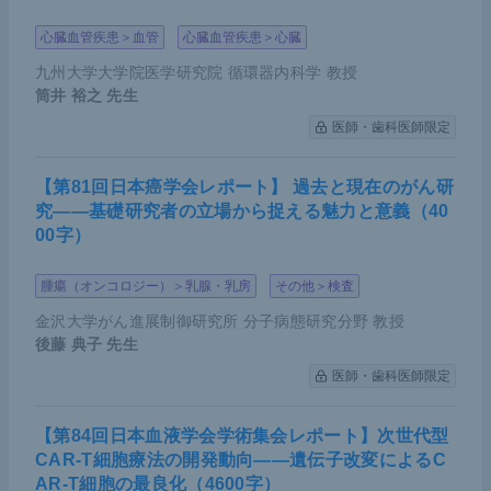
心臓血管疾患＞血管
心臓血管疾患＞心臓
九州大学大学院医学研究院 循環器内科学 教授
筒井 裕之
先生
医師・歯科医師限定
【第81回日本癌学会レポート】 過去と現在のがん研
究――基礎研究者の立場から捉える魅力と意義（40
00字）
腫瘍（オンコロジー）＞乳腺・乳房
その他＞検査
金沢大学がん進展制御研究所 分子病態研究分野 教授
後藤 典子
先生
医師・歯科医師限定
【第84回日本血液学会学術集会レポート】次世代型
CAR-T細胞療法の開発動向――遺伝子改変によるC
AR-T細胞の最良化（4600字）