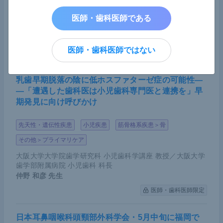
腫瘍（オンコロジー）＞その他
感染症＞ウイルス性
医師・歯科医師である
その他＞緩和ケア
MedicalNoteExpert編集部
医師・歯科医師ではない
医師・歯科医師限定
乳歯早期脱落の陰に低ホスファターゼ症の可能性―
―「遭遇した歯科医は小児歯科専門医と連携を」早
期発見に向け呼びかけ
先天性・遺伝性疾患
小児疾患
筋骨格系疾患＞骨
その他＞プライマリケア
大阪大学大学院歯学研究科 小児歯科学講座 教授／大阪大学
歯学部附属病院 小児歯科 科長
仲野 和彦
先生
医師・歯科医師限定
日本耳鼻咽喉科頭頸部外科学会・5月中旬に福岡で