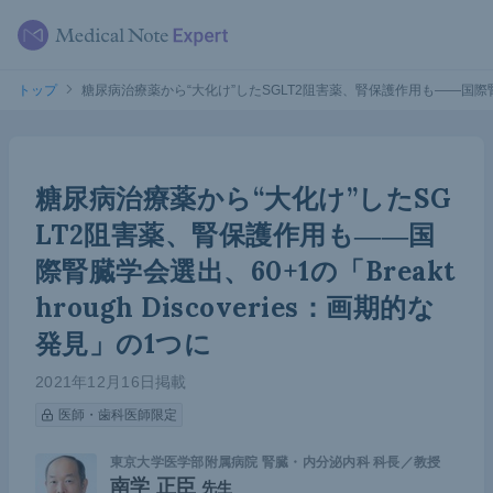
トップ
糖尿病治療薬から“大化け”したSGLT2阻害薬、腎保護作用も――国際腎臓学会選
糖尿病治療薬から“大化け”したSG
LT2阻害薬、腎保護作用も――国
際腎臓学会選出、60+1の「Breakt
hrough Discoveries：画期的な
発見」の1つに
2021年12月16日掲載
医師・歯科医師限定
東京大学医学部附属病院 腎臓・内分泌内科 科長／教授
南学 正臣
先生