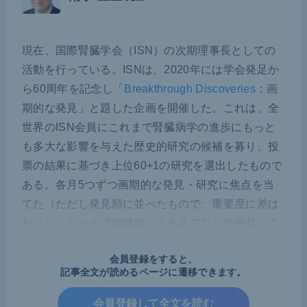
現在、国際腎臓学会（ISN）の次期理事長としての
活動を行っている。ISNは、2020年には学会発足か
ら60周年を記念し「
Breakthrough Discoveries
：画
期的な発見」と題した企画を開催した。これは、全
世界のISN会員にこれまで腎臓病学の進歩にもっと
も多大な影響を与えた歴史的研究の候補を募り、投
票の結果に基づき上位60+1の研究を選出したもので
ある。各月5つずつ画期的な発見・研究に焦点を当
てた（ただし発見順に並べたもので、重要度に差は
ない）。たとえば顕微鏡によるネフロンの発見、ク
レアチニンの日常的な測定が腎機能推定になること
会員登録をすると、
を示した研究など腎臓病学の礎となるものから、最
記事全文が読めるページに遷移できます。
新の研究まで幅広い研究が選出されている。今回は
その中から「SGLT2の同定およびSGLT2阻害薬の臨
会員登録して全文を読む