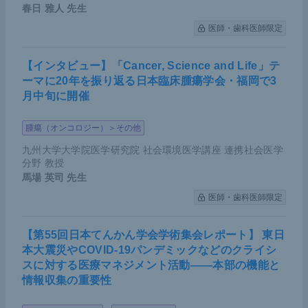
春日 雅人
先生
医師・歯科医師限定
【インタビュー】「Cancer, Science and Life」テ
ーマに20年を振り返る日本臨床腫瘍学会・福岡で3
月中旬に開催
腫瘍（オンコロジー）＞その他
九州大学大学院医学研究院 社会環境医学講座 連携社会医学
分野 教授
馬場 英司
先生
医師・歯科医師限定
【第55回日本てんかん学会学術集会レポート】 東日
本大震災やCOVID-19パンデミックなどのクライシ
スに対する医療マネジメント活動――本部の機能と
情報収集の重要性