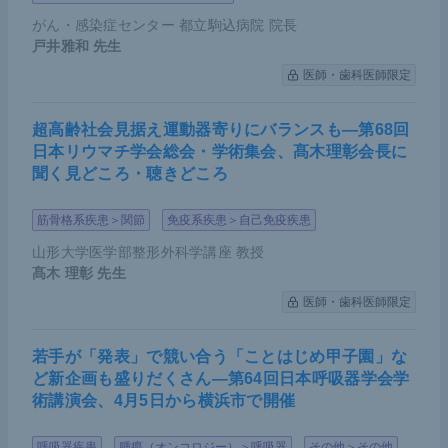
がん・感染症センター 都立駒込病院 院長
戸井雅和
先生
医師・歯科医師限定
超高齢社会見据え運動器寄りにバランスも―第68回
日本リウマチ学会総会・学術集会、髙木理彰会長に
聞く見どころ・聴きどころ
筋骨格系疾患＞関節
免疫系疾患＞自己免疫疾患
山形大学医学部整形外科学講座 教授
髙木 理彰
先生
医師・歯科医師限定
若手が「発表」で競い合う「ことはじめ甲子園」な
ど新企画も盛りだくさん―第64回日本呼吸器学会学
術講演会、4月5日から横浜市で開催
呼吸器疾患
腫瘍（オンコロジー）＞呼吸器
その他＞その他