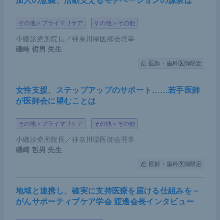
加入の意義、活動支えるモチベーションの源泉は
まえると、SGLT2阻害薬の新たな作用の発見は非常
その他＞プライマリケア
その他＞その他
にインパクトの大きい出来事だったといえるだろ
う。
小磯診療所院長／神奈川県医師会理事
磯崎 哲男
先生
医師・歯科医師限定
女性支援、ステップアップのサポート……若手医師
が医師会に望むことは
その他＞プライマリケア
その他＞その他
小磯診療所院長／神奈川県医師会理事
磯崎 哲男
先生
医師・歯科医師限定
地域と連携し、確実に支持医療を届ける仕組みを－
がんサポーティブケア学会 渡邊会長インタビュー