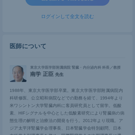
床応用」について紹介したい。
ログインして全文を読む
「Identification of SGLT2 and Clinical Application of
its Inhibitor：SGLT2の同定およびSGLT2阻害薬の臨
床応用」が
12月
に発表された。ご存じのようにSGL
医師について
T2阻害薬は元々糖尿病の治療薬として登場したもの
だが、近年の大規模臨床試験により心血管系／腎保
護の作用が証明された。いわゆる“大化け”した薬の1
東京大学医学部附属病院 腎臓・内分泌内科 科長／教授
つである。
南学 正臣
先生
SGLT2阻害薬に関してはリアルワールド研究も進ん
1988年、東京大学医学部卒業。東京大学医学部附属病院内
でいる。日本腎臓学会（JSN）と日本医療情報学会
科研修医、公立昭和病院などでの勤務を経て、1994年より
（JAMI）が合同で作成した慢性腎臓病患者包括的デ
米ワシントン大学腎臓内科に客員研究員として留学。低酸
ータベース（J-CKD-DB）を活用したリアルワール
素、HIFシグナルを中心とした低酸素研究により腎臓病の病
ドデータ解析による新たなエビデンス構築がその1
態生理の解明と治療法の開発を行う。2012年より現職。ア
つだ。J-CKD-DBは電子カルテのデータベースで、
ジア太平洋腎臓学会理事長、日本腎臓学会特別顧問、日本