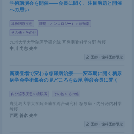
学術講演会を開催――会長に聞く、注目演題と開催
への思い
耳鼻咽喉疾患
腫瘍（オンコロジー）＞頭頸部
その他＞その他
九州大学大学院医学研究院 耳鼻咽喉科学分野 教授
中川 尚志
先生
医師・歯科医師限定
新薬登場で変わる糖尿病治療――変革期に開く糖尿
病学会学術集会の見どころを西尾 善彦会長に聞く
内分泌系疾患＞糖尿病
その他＞その他
鹿児島大学大学院医歯学総合研究科 糖尿病・内分泌内科学
教授
西尾 善彦
先生
医師・歯科医師限定