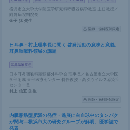
横浜市立大学大学院医学研究科呼吸器病学教室 主任教授／
附属病院副院長
金子 猛
先生
医師・歯科医師限定
日耳鼻・村上理事長に聞く 啓発活動の意味と意義、
耳鼻咽喉科領域の課題
耳鼻咽喉疾患
日本耳鼻咽喉科頭頸部外科学会 理事長／名古屋市立大学医
学部附属 東部医療センター 特任教授・高次ウイルス感染症
センター長
村上 信五
先生
医師・歯科医師限定
内臓脂肪型肥満の発症・進展に白血球中のタンパク
が関与―横浜市大の研究グループが解明、医学誌で
発表