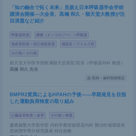
「知の融合で拓く未来」見据え日本呼吸器学会学術
講演会開催―大会長、髙橋 和久・順天堂大教授が注
目演題など紹介
呼吸器疾患
腫瘍（オンコロジー）＞呼吸器
免疫系疾患＞自己免疫疾患
感染症＞ウイルス性
その他＞その他
順天堂大学医学部附属順天堂医院 院長（呼吸器内科 教授）
髙橋 和久
先生
医師・歯科医師限定
BMPR2変異によるHPAHの予後――早期発見を目指
した運動負荷検査の取り組み
心臓血管疾患＞血管
その他＞検査
慶應義塾大学医学部 内科学教室循環器内科 難治性循環器疾
患病態学寄付研究講座 特任助教