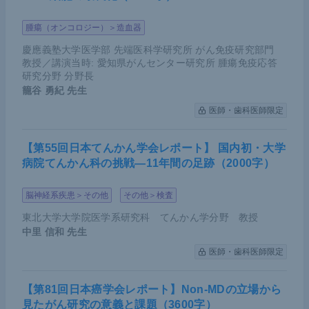
腫瘍（オンコロジー）＞造血器
慶應義塾大学医学部 先端医科学研究所 がん免疫研究部門
教授／講演当時: 愛知県がんセンター研究所 腫瘍免疫応答
研究分野 分野長
籠谷 勇紀
先生
医師・歯科医師限定
【第55回日本てんかん学会レポート】 国内初・大学
病院てんかん科の挑戦―11年間の足跡（2000字）
脳神経系疾患＞その他
その他＞検査
東北大学大学院医学系研究科 てんかん学分野 教授
中里 信和
先生
医師・歯科医師限定
【第81回日本癌学会レポート】Non-MDの立場から
見たがん研究の意義と課題（3600字）