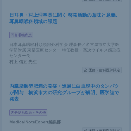
日耳鼻・村上理事長に聞く 啓発活動の意味と意義、
耳鼻咽喉科領域の課題
荒木氏講演資料（提供：東京女子医科大学病院 飯塚 淳平
耳鼻咽喉疾患
氏）
日本耳鼻咽喉科頭頸部外科学会 理事長／名古屋市立大学医
学部附属 東部医療センター 特任教授・高次ウイルス感染症
腎移植後尿路上皮がんに関する各国のデ
センター長
村上 信五
先生
ータ
医師・歯科医師限定
2011年のJAMAの
報告
によると、腎移植後尿路上皮
内臓脂肪型肥満の発症・進展に白血球中のタンパク
がんの罹患率はSIR1.5で一般人口よりもやや高い。
が関与―横浜市大の研究グループが解明、医学誌で
2007年のLancetの
報告
でもEAR9.9とやや高いこと
発表
が示されている。
内分泌系疾患＞その他
尿路上皮がんはシクロホスファミドの使用、鎮痛剤
MedicalNoteExpert編集部
腎症、アリストロキア酸含有の漢方薬による腎症へ
医師・歯科医師限定