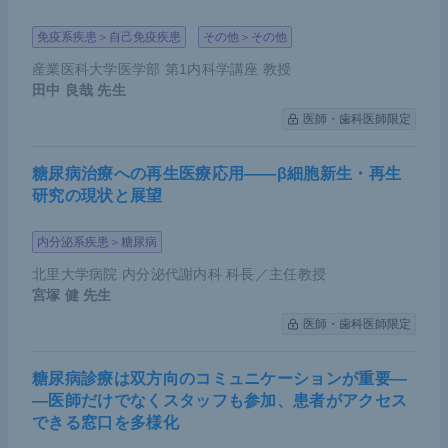
免疫系疾患＞自己免疫疾患
その他＞その他
産業医科大学医学部 第1内科学講座 教授
田中 良哉
先生
医師・歯科医師限定
糖尿病治療への再生医療応用――β細胞新生・再生
研究の現状と展望
内分泌系疾患＞糖尿病
北里大学病院 内分泌代謝内科 科長／主任教授
宮塚 健
先生
医師・歯科医師限定
糖尿病診療は双方向のコミュニケーションが重要―
―医師だけでなくスタッフも参加、患者がアクセス
できる窓口を多様化