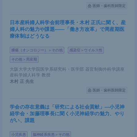
医師・歯科医師限定
日本産科婦人科学会前理事長・木村 正氏に聞く、産
婦人科の魅力や課題――「働き方改革」で周産期医
療体制はどうなる
腫瘍（オンコロジー）＞その他
感染症＞ウイルス性
その他＞周産期
大阪大学大学院医学系研究科・医学部 器官制御外科学講座
産科学婦人科学 教授
木村 正
先生
医師・歯科医師限定
学会の存在意義は「研究による社会貢献」―小児神
経学会・加藤理事長に聞く小児神経学の魅力、やり
がい、課題
小児疾患
脳神経系疾患＞その他