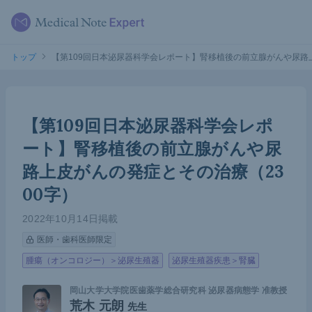
トップ
【第109回日本泌尿器科学会レポート】腎移植後の前立腺がんや尿路上
【第109回日本泌尿器科学会レポ
ート】腎移植後の前立腺がんや尿
路上皮がんの発症とその治療（23
00字）
2022年10月14日掲載
医師・歯科医師限定
腫瘍（オンコロジー）＞泌尿生殖器
泌尿生殖器疾患＞腎臓
岡山大学大学院医歯薬学総合研究科 泌尿器病態学 准教授
荒木 元朗
先生