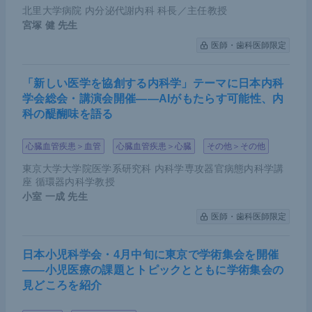
北里大学病院 内分泌代謝内科 科長／主任教授
宮塚 健
先生
医師・歯科医師限定
「新しい医学を協創する内科学」テーマに日本内科
学会総会・講演会開催――AIがもたらす可能性、内
科の醍醐味を語る
心臓血管疾患＞血管
心臓血管疾患＞心臓
その他＞その他
東京大学大学院医学系研究科 内科学専攻器官病態内科学講
座 循環器内科学教授
小室 一成
先生
医師・歯科医師限定
日本小児科学会・4月中旬に東京で学術集会を開催
――小児医療の課題とトピックとともに学術集会の
見どころを紹介