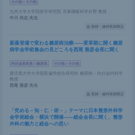
その他＞その他
九州大学大学院医学研究院 耳鼻咽喉科学分野 教授
中川 尚志
先生
医師・歯科医師限定
新薬登場で変わる糖尿病治療――変革期に開く糖尿
病学会学術集会の見どころを西尾 善彦会長に聞く
内分泌系疾患＞糖尿病
その他＞その他
鹿児島大学大学院医歯学総合研究科 糖尿病・内分泌内科学
教授
西尾 善彦
先生
医師・歯科医師限定
「究める－知・仁・術－」テーマに日本整形外科学
会学術総会・横浜で開催――総会会長に聞く、整形
外科の魅力と総会への思い