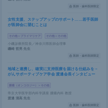
ては、尿管狭窄が1.3％にみられている。うち2例が
医師・歯科医師限定
手術群、2例が放射線療法群であり、放射線療法群
女性支援、ステップアップのサポート……若手医師
では尿管狭窄に注意が必要といえるだろう。Graft lo
が医師会に望むことは
ss（移植腎機能喪失）は1例のみであった。リンパ
節郭清をしていない手術群で発症し、DVT（深部静
その他＞プライマリケア
その他＞その他
脈血栓症）後にGraft lossとなった。
小磯診療所院長／神奈川県医師会理事
磯崎 哲男
先生
対象患者を限局性前立腺がんに限定していない
シス
医師・歯科医師限定
テマティックレビュー
でも、患者の予後は生化学的
再発（BCR）、がん特異的生存率（CSS）、全生存
地域と連携し、確実に支持医療を届ける仕組みを－
期間（OS）の全てにおいて、腎移植を受けていない
がんサポーティブケア学会 渡邊会長インタビュー
患者と同等であった。
腫瘍（オンコロジー）＞その他
帝京大学医学部内科学講座 腫瘍内科 教授
腎移植後前立腺がんに関する日本のデー
渡邊 清高
先生
タ
医師・歯科医師限定