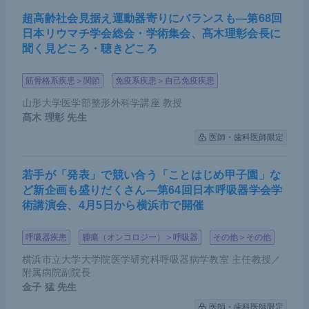
差をもって高い。
超高齢社会見据え運動器寄りにバランスも―第68回
日本リウマチ学会総会・学術集会、髙木理彰会長に
聞く見どころ・聴きどころ
移植後前立腺がんは限局性であれば手術を選択する
例が43％であり、以前に比べて増加傾向だ。移植後
筋骨格系疾患＞関節
免疫系疾患＞自己免疫疾患
患者の場合、尿管の走行部位が分かりにくいという
山形大学医学部整形外科学講座 教授
特徴がある。手術時はポートを少しグラフトから対
髙木 理彰
先生
側に寄せて、大回りするように実施するとよい（下
医師・歯科医師限定
図参照）。
若手が「発表」で競い合う「ことはじめ甲子園」な
ど新企画も盛りだくさん―第64回日本呼吸器学会学
術講演会、4月5日から横浜市で開催
呼吸器疾患
腫瘍（オンコロジー）＞呼吸器
その他＞その他
横浜市立大学大学院医学研究科呼吸器病学教室 主任教授／
附属病院副院長
金子 猛
先生
医師・歯科医師限定