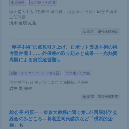
小児疾患
その他＞その他
順天堂大学大学院医学研究科 小児思春期発達・病態学講座
主任教授
清水 俊明
先生
医師・歯科医師限定
“赤字手術”の点数引き上げ、ロボット支援手術の術
者要件廃止……外保連の取り組みと成果――光熱費
高騰による病院経営難も
腫瘍（オンコロジー）＞消化器
その他＞その他
地方独立行政法人埼玉県立病院機構 理事長
岩中 督
先生
医師・歯科医師限定
総会長 相原一・東京大教授に聞く第127回眼科学会
総会のみどころ―養老孟司氏講演など「横断的企
画」も