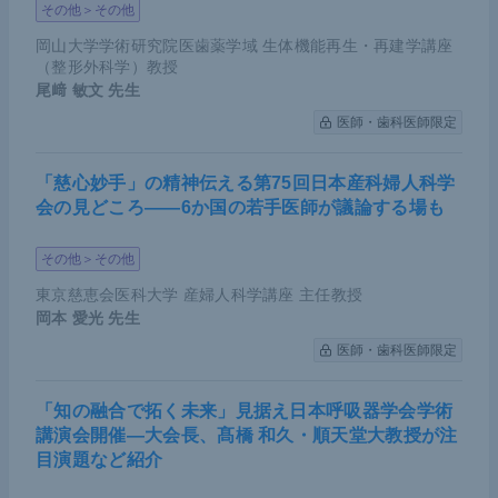
その他＞その他
岡山大学学術研究院医歯薬学域 生体機能再生・再建学講座
（整形外科学）教授
尾﨑 敏文
先生
医師・歯科医師限定
「慈心妙手」の精神伝える第75回日本産科婦人科学
会の見どころ――6か国の若手医師が議論する場も
その他＞その他
東京慈恵会医科大学 産婦人科学講座 主任教授
岡本 愛光
先生
医師・歯科医師限定
「知の融合で拓く未来」見据え日本呼吸器学会学術
講演会開催―大会長、髙橋 和久・順天堂大教授が注
目演題など紹介