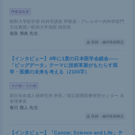
呼吸器疾患
昭和大学医学部 内科学講座 呼吸器・アレルギー内科学部門
主任教授／昭和大学病院 病院長
相良 博典
先生
医師・歯科医師限定
【インタビュー】4年に1度の日本医学会総会――
「ビッグデータ」テーマに技術革新がもたらす医
学・医療の未来を考える（2100字）
その他＞その他
朝日生命成人病研究所 所長／国立国際医療研究センター 名
誉理事長
春日 雅人
先生
医師・歯科医師限定
【インタビュー】「Cancer, Science and Life」テ