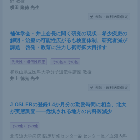
野 教授
横田 隆徳
先生
医師・歯科医師限定
補体学会・井上会長に聞く研究の現状―希少疾患の
解明・治療の可能性広がるも検査体制、研究者減が
課題 啓発・教育に注力し裾野拡大目指す
先天性・遺伝性疾患
その他＞その他
和歌山県立医科大学分子遺伝学講座 教授
井上 徳光
先生
医師・歯科医師限定
J-OSLERの登録1.4か月分の勤務時間に相当、北大
が実態調査――危惧される地方の内科医減少
その他＞その他
北海道大学病院 臨床研修センター副センター長／血液内科