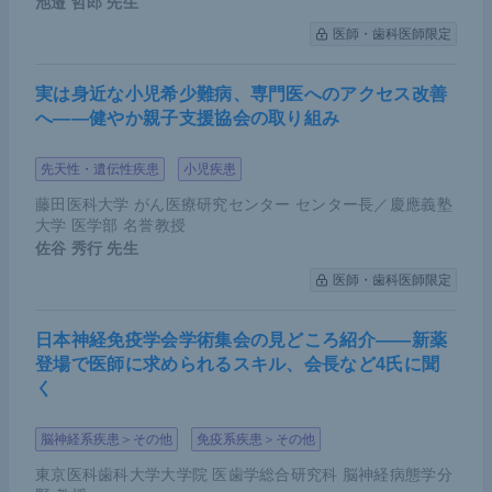
池邉 哲郎
先生
要である
医師・歯科医師限定
腎移植後の尿路上皮がんの罹患率はやや高いが、
非移植患者と比較して有意差は認めていない
実は身近な小児希少難病、専門医へのアクセス改善
へ――健やか親子支援協会の取り組み
先天性・遺伝性疾患
小児疾患
藤田医科大学 がん医療研究センター センター長／慶應義塾
大学 医学部 名誉教授
佐谷 秀行
先生
医師・歯科医師限定
日本神経免疫学会学術集会の見どころ紹介――新薬
登場で医師に求められるスキル、会長など4氏に聞
く
脳神経系疾患＞その他
免疫系疾患＞その他
東京医科歯科大学大学院 医歯学総合研究科 脳神経病態学分