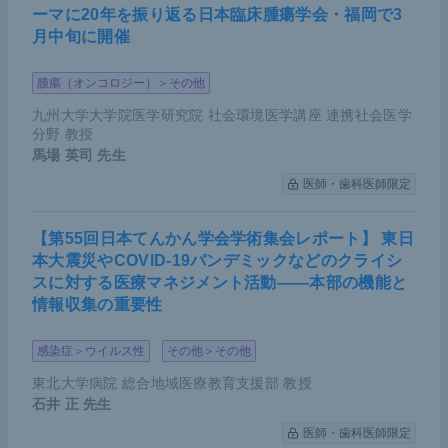
ーマに20年を振り返る日本臨床腫瘍学会・福岡で3
月中旬に開催
腫瘍（オンコロジー）＞その他
九州大学大学院医学研究院 社会環境医学講座 連携社会医学
分野 教授
馬場 英司
先生
医師・歯科医師限定
【第55回日本てんかん学会学術集会レポート】 東日
本大震災やCOVID-19パンデミックなどのクライシ
スに対する医療マネジメント活動――本部の機能と
情報収集の重要性
感染症＞ウイルス性
その他＞その他
東北大学病院 総合地域医療教育支援部 教授
石井 正
先生
医師・歯科医師限定