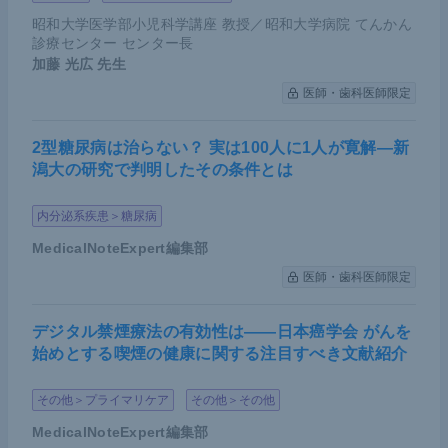
昭和大学医学部小児科学講座 教授／昭和大学病院 てんかん
診療センター センター長
加藤 光広
先生
医師・歯科医師限定
2型糖尿病は治らない？ 実は100人に1人が寛解―新
潟大の研究で判明したその条件とは
内分泌系疾患＞糖尿病
MedicalNoteExpert編集部
医師・歯科医師限定
デジタル禁煙療法の有効性は――日本癌学会 がんを
始めとする喫煙の健康に関する注目すべき文献紹介
その他＞プライマリケア
その他＞その他
MedicalNoteExpert編集部