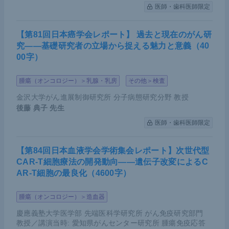
医師・歯科医師限定
【第81回日本癌学会レポート】 過去と現在のがん研
究――基礎研究者の立場から捉える魅力と意義（40
00字）
腫瘍（オンコロジー）＞乳腺・乳房
その他＞検査
金沢大学がん進展制御研究所 分子病態研究分野 教授
後藤 典子
先生
医師・歯科医師限定
【第84回日本血液学会学術集会レポート】次世代型
CAR-T細胞療法の開発動向――遺伝子改変によるC
AR-T細胞の最良化（4600字）
腫瘍（オンコロジー）＞造血器
慶應義塾大学医学部 先端医科学研究所 がん免疫研究部門
教授／講演当時: 愛知県がんセンター研究所 腫瘍免疫応答