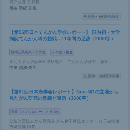
研究分野 分野長
籠谷 勇紀
先生
医師・歯科医師限定
【第55回日本てんかん学会レポート】 国内初・大学
病院てんかん科の挑戦―11年間の足跡（2000字）
脳神経系疾患＞その他
その他＞検査
東北大学大学院医学系研究科 てんかん学分野 教授
中里 信和
先生
医師・歯科医師限定
【第81回日本癌学会レポート】Non-MDの立場から
見たがん研究の意義と課題（3600字）
腫瘍（オンコロジー）＞その他
公益財団法人がん研究会 がん化学療法センター 分子生物治
療研究部 部長