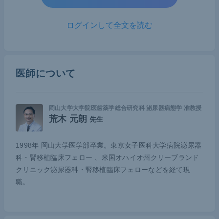
法の副作用により移植後の発がん率が高くなってい
るといわれている。しかし2011年のJAMAの
報告
に
ログインして全文を読む
よると、腎移植後の前立腺がんのリスクは、SIR
（標準化罹患比）が0.92と通常より低い。もう1つ
の指標であるEAR（過剰絶対リスク）についても－
11.3と、罹患率が通常より11.3％低いことを示して
医師について
いる。
2007年の
Lancet
を基に作成された2009年の
KDIGO
岡山大学大学院医歯薬学総合研究科 泌尿器病態学 准教授
荒木 元朗
ガイドライン
（急性腎障害のためのKDIGO診療ガイ
先生
ドライン）でも、腎移植後患者の前立腺がん発症リ
1998年 岡山大学医学部卒業。東京女子医科大学病院泌尿器
スクは上がらないことが示されている。一方、膀胱
科・腎移植臨床フェロー 、米国オハイオ州クリーブランド
がんの発症リスクはやや高い。
クリニック泌尿器科・腎移植臨床フェローなどを経て現
職。
腎移植後前立腺がんに関するシステマテ
ィックレビュー