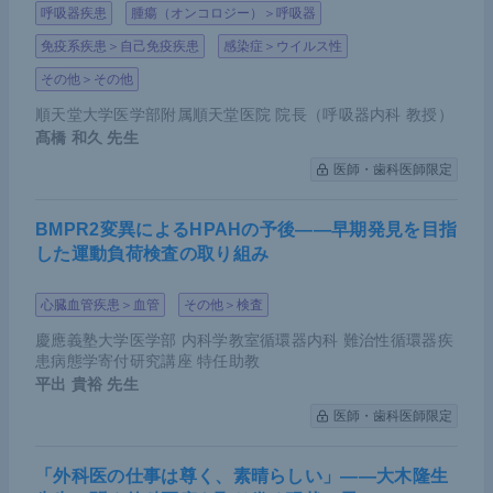
呼吸器疾患
腫瘍（オンコロジー）＞呼吸器
免疫系疾患＞自己免疫疾患
感染症＞ウイルス性
その他＞その他
順天堂大学医学部附属順天堂医院 院長（呼吸器内科 教授）
髙橋 和久
先生
医師・歯科医師限定
BMPR2変異によるHPAHの予後――早期発見を目指
した運動負荷検査の取り組み
心臓血管疾患＞血管
その他＞検査
慶應義塾大学医学部 内科学教室循環器内科 難治性循環器疾
患病態学寄付研究講座 特任助教
平出 貴裕
先生
医師・歯科医師限定
「外科医の仕事は尊く、素晴らしい」――大木隆生