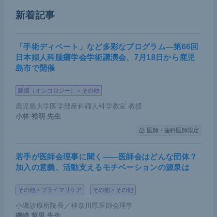
新着記事
腎移植後前立腺がん（限局性）に関する2018年の
シ
ステマティックレビュー
では、限局性であれば82％
に手術が行われていることが示されている。手術を
「手術ディベート」など多彩なプログラム―第66回
実施した患者のうち半分以上は開腹手術だった。ま
日本婦人科腫瘍学会学術講演会、7月18日から鹿児
島市で開催
た、4分の3の患者がステージpT2であり、同じく4分
の3で悪性度を示すグリソンスコアが3＋3または3＋
腫瘍（オンコロジー）＞その他
4だった。手術をしなかった約2割については、12％
鹿児島大学医学部産科婦人科学教室 教授
が放射線療法、6％がブラキセラピー（小線源療
小林 裕明
先生
法）を実施している。 予後については、高度医療施
医師・歯科医師限定
設での医療を受けていれば、腫瘍学的転帰は一般的
な患者と同等であると結論付けられている。
若手が医師会理事に聞く――医師会はどんな団体？
加入の意義、活動支えるモチベーションの源泉は
早期合併症は、手術群で13％、ブラキセラピーで4
0％、外照射療法で0％の割合で認められたが、8割
その他＞プライマリケア
その他＞その他
はJCOG術後合併症規準（Clavien-Dindo分類）のI
小磯診療所院長／神奈川県医師会理事
磯崎 哲男
先生
またはIIにあたる軽微なものだった。晩期合併症とし