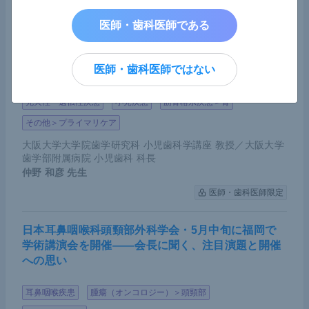
医師・歯科医師限定
医師・歯科医師である
乳歯早期脱落の陰に低ホスファターゼ症の可能性―
―「遭遇した歯科医は小児歯科専門医と連携を」早
医師・歯科医師ではない
期発見に向け呼びかけ
先天性・遺伝性疾患
小児疾患
筋骨格系疾患＞骨
その他＞プライマリケア
大阪大学大学院歯学研究科 小児歯科学講座 教授／大阪大学
歯学部附属病院 小児歯科 科長
仲野 和彦
先生
医師・歯科医師限定
日本耳鼻咽喉科頭頸部外科学会・5月中旬に福岡で
学術講演会を開催――会長に聞く、注目演題と開催
への思い
耳鼻咽喉疾患
腫瘍（オンコロジー）＞頭頸部