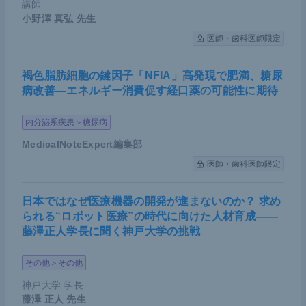
講師
小野澤 真弘
先生
医師・歯科医師限定
褐色脂肪細胞の鍵因子「NFIA」高発現で肥満、糖尿
病改善―エネルギー消費促す経口薬の可能性に期待
内分泌系疾患＞糖尿病
MedicalNoteExpert編集部
医師・歯科医師限定
日本ではなぜ医療機器の開発が進まないのか？ 求め
られる“ロボット医療”の時代に向けた人材育成――
藤澤正人学長に聞く神戸大学の挑戦
その他＞その他
神戸大学 学長
藤澤 正人
先生