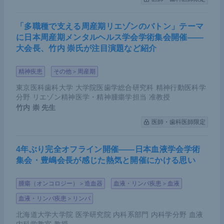
の長期曝露歴のある患者で発症リスクが増加する。
たとえば2018年の
報告
によると、BKウイルス腎症
「多職種で支える周産期リエゾンのバトン」テーマ
に日本周産期メンタルヘルス学会学術集会開催――
に罹患した患者の尿路上皮がん発症リスクは、腎症
大会長、竹内 崇氏が注目演題など紹介
に罹患していない患者の2.2倍とされており、多少注
意が必要である。
精神疾患
その他＞周産期
東京医科歯科大学 大学院医歯学総合研究科 精神行動医科学
腎移植後尿路上皮がんの治療は一般的な患者の治療
分野 リエゾン精神医学・精神腫瘍学担当 准教授
に準ずる。ただし腎機能低下や、全摘手術を実施す
竹内 崇
先生
る際の移植腎尿管の損傷には注意が必要だ。
医師・歯科医師限定
中国から腎移植患者の尿路上皮がんに関する
報告
が
4年ぶり完全オフライン開催――日本血液学会学術
上がっている。発表施設における9例と他施設にお
集会・豊嶋会長が感じた熱気と開催にかける思い
ける5例を合計した14例の尿路上皮がん患者を解析
している。本報告によると、腎移植患者における膀
腫瘍（オンコロジー）＞造血器
血液・リンパ疾患＞血液
胱がんおよび上部尿路上皮がんの年齢標準化率（AS
血液・リンパ疾患＞リンパ
Rs）は、一般集団と比較してそれぞれ25.5倍と129.
北海道大学大学院 医学研究院 内科系部門 内科学分野 血液