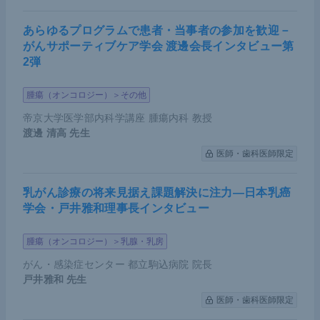
東京女子医科大学病院の飯塚 淳平先生から提供いた
あらゆるプログラムで患者・当事者の参加を歓迎－
だいたデータを供覧する。同院では限局性でないも
がんサポーティブケア学会 渡邊会長インタビュー第
2弾
のも含め28例の移植後前立腺がんを経験している。
患者の中央値はPSAが12、診断時年齢が64歳だ。ま
腫瘍（オンコロジー）＞その他
た移植からの期間の中央値が約140か月と、移植か
帝京大学医学部内科学講座 腫瘍内科 教授
ら10年以上経過してがんが発見されていることが分
渡邊 清高
先生
かる。症例数は年々増加傾向だ。
医師・歯科医師限定
移植後前立腺がんは散発がんよりも若年で診断され
乳がん診療の将来見据え課題解決に注力―日本乳癌
る傾向が高く、8割がPSA検査による発見だ。ただ
学会・戸井雅和理事長インタビュー
し、移植後の患者は病院へ来る頻度が高いというバ
イアスは考慮すべきだろう。また有意差は示されて
腫瘍（オンコロジー）＞乳腺・乳房
いないものの、移植後前立腺がんでは診断時のPSA
がん・感染症センター 都立駒込病院 院長
が10以上である割合が高い。グリソンスコアのグレ
戸井雅和
先生
ードも3～5と高い傾向がある。転移症例は散発がん
医師・歯科医師限定
で3％、移植後で10％と、移植後患者のほうが有意