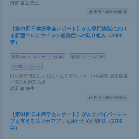
清宮 啓之
先生
医師・歯科医師限定
【第81回日本癌学会レポート】がん専門病院におけ
る新型コロナウイルス感染症への取り組み（3000
字）
腫瘍（オンコロジー）＞その他
感染症＞ウイルス性
その他＞ワクチン
国立研究開発法人 国立がん研究センター中央病院 感染症部
／感染制御室 医師
岩田 敏
先生
医師・歯科医師限定
【第81回日本癌学会レポート】がんサバイバーシッ
プを支えるスマホアプリを用いた心理療法（3700
字）