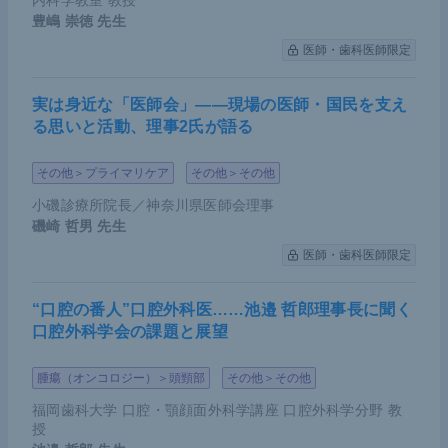
内科学教室 教授
5倍とされている。この数字をいかに解釈するかは
豊嶋 崇徳
先生
注意が必要だが、通常と比べて高いことは確実だろ
医師・歯科医師限定
う。また上部尿路がん治療後の予後については、再
発率、無増悪生存期間（PFS）、がん特異的生存率
実は身近な「医師会」――現場の医師・国民を支え
ともに非移植患者と比較して有意差はない。
る思いと活動、理事2氏が語る
その他＞プライマリケア
その他＞その他
講演のまとめ
小磯診療所院長／神奈川県医師会理事
磯崎 哲男
先生
腎移植後患者の前立腺がんの罹患率は、非移植患
医師・歯科医師限定
者よりも低い
移植後であっても、限局性の腎移植後前立腺がん
“口腔の番人”口腔外科医……池邉 哲郎理事長に聞く
口腔外科学会の課題と展望
については手術が第一選択。その際、移植尿管に
注意し対側から剥離する
腫瘍（オンコロジー）＞頭頸部
その他＞その他
腎移植後患者の前立腺がんは若年者に多く、PSA
福岡歯科大学 口腔・顎顔面外科学講座 口腔外科学分野 教
値や悪性度が高く、転移も多いためやや注意が必
授