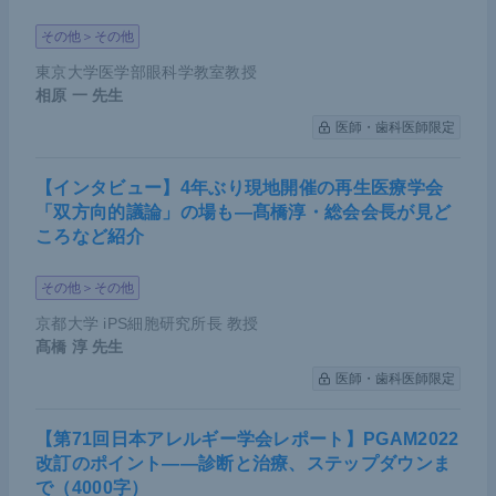
その他＞その他
東京大学医学部眼科学教室教授
相原 一
先生
医師・歯科医師限定
【インタビュー】4年ぶり現地開催の再生医療学会
「双方向的議論」の場も―髙橋淳・総会会長が見ど
ころなど紹介
その他＞その他
京都大学 iPS細胞研究所長 教授
髙橋 淳
先生
医師・歯科医師限定
【第71回日本アレルギー学会レポート】PGAM2022
改訂のポイント――診断と治療、ステップダウンま
で（4000字）