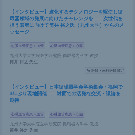
【インタビュー】進化するテクノロジーを駆使し循
環器領域の発展に向けたチャレンジを――次世代を
担う若者に向けて筒井 裕之氏（九州大学）からのメ
ッセージ
心臓血管疾患＞血管
心臓血管疾患＞心臓
九州大学大学院医学研究院 循環器内科学 教授
筒井 裕之
先生
医師・歯科医師限定
【インタビュー】日本循環器学会学術集会・福岡で
3年ぶり現地開催――対面での活発な交流・議論を
期待
心臓血管疾患＞血管
心臓血管疾患＞心臓
九州大学大学院医学研究院 循環器内科学 教授
筒井 裕之
先生