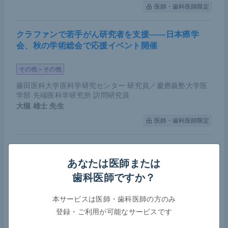
医師・歯科医師限定
クラファンで若手がん研究者を支援――日本癌学
会、秋の学術総会で応援イベント開催
その他＞その他
藤田医科大学医科学研究センター 研究員／慶應義塾大学医
学部 先端医科学研究所 訪問研究員
大槻 雄士
先生
医師・歯科医師限定
COVID-19によるがん薬物療法への影響――日本臨
床腫瘍学会が第7波における実態調査の結果を報告
あなたは医師または
歯科医師ですか？
腫瘍（オンコロジー）＞その他
感染症＞ウイルス性
その他＞緩和ケア
本サービスは医師・歯科医師の方のみ
登録・ご利用が可能なサービスです
MedicalNoteExpert編集部