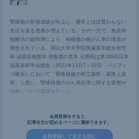
腎移植の長期成績が向上し、通常とほぼ変わらない
生活を送る患者が増えている。その一方で、免疫抑
制療法の副作用により、移植後の発がん率
の増加が
懸念されて
いる。岡山大学大学院医歯薬学総合研究
科 泌尿器病態学 准教授の荒木 元朗氏は第109回日本
泌尿器科学会総会（2021年12月7～10日・パシフィ
コ横浜）において「腎移植後の前立腺癌・尿路上皮
癌」と題し、腎移植後のがん発症率に関する実態や
治療について講演を行った。
腎移植後のがん発症率
会員登録をすると、
記事全文が読めるページに遷移できます。
腎移植の長期成績が向上するとともに、免疫抑制療
会員登録して全文を読む