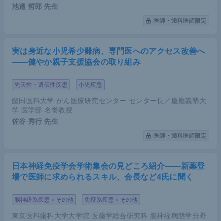
池邉 哲郎
先生
医師・歯科医師限定
実は身近な小児希少難病、専門医へのアクセス改善へ
――健やか親子支援協会の取り組み
先天性・遺伝性疾患
小児疾患
藤田医科大学 がん医療研究センター センター長／慶應義塾大
学 医学部 名誉教授
佐谷 秀行
先生
医師・歯科医師限定
日本神経免疫学会学術集会の見どころ紹介――新薬登
場で医師に求められるスキル、会長など4氏に聞く
脳神経系疾患＞その他
免疫系疾患＞その他
東京医科歯科大学大学院 医歯学総合研究科 脳神経病態学分野