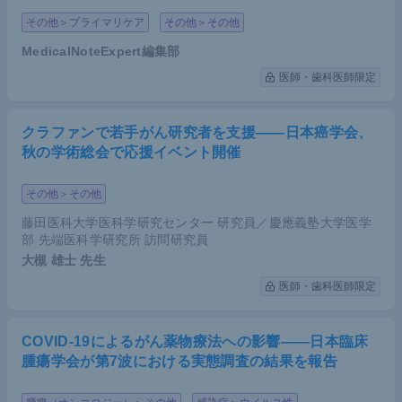
その他＞プライマリケア
その他＞その他
MedicalNoteExpert編集部
医師・歯科医師限定
クラファンで若手がん研究者を支援――日本癌学会、
秋の学術総会で応援イベント開催
その他＞その他
藤田医科大学医科学研究センター 研究員／慶應義塾大学医学
部 先端医科学研究所 訪問研究員
大槻 雄士
先生
医師・歯科医師限定
COVID-19によるがん薬物療法への影響――日本臨床
腫瘍学会が第7波における実態調査の結果を報告