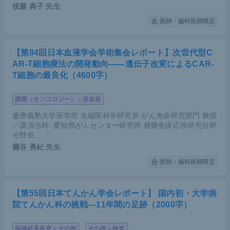
後藤 典子
先生
医師・歯科医師限定
【第84回日本血液学会学術集会レポート】次世代型C
AR-T細胞療法の開発動向――遺伝子改変によるCAR-
T細胞の最良化（4600字）
腫瘍（オンコロジー）＞造血器
慶應義塾大学医学部 先端医科学研究所 がん免疫研究部門 教授
／講演当時: 愛知県がんセンター研究所 腫瘍免疫応答研究分野
分野長
籠谷 勇紀
先生
医師・歯科医師限定
【第55回日本てんかん学会レポート】 国内初・大学病
院てんかん科の挑戦―11年間の足跡（2000字）
脳神経系疾患＞その他
その他＞検査