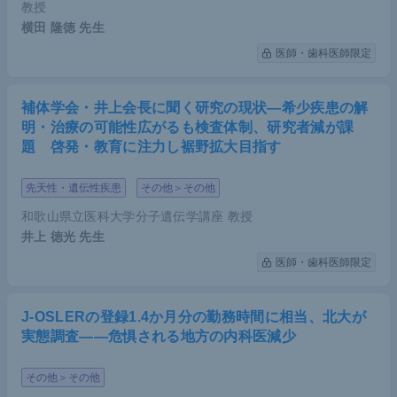
教授
横田 隆徳
先生
医師・歯科医師限定
補体学会・井上会長に聞く研究の現状―希少疾患の解
明・治療の可能性広がるも検査体制、研究者減が課
題 啓発・教育に注力し裾野拡大目指す
先天性・遺伝性疾患
その他＞その他
和歌山県立医科大学分子遺伝学講座 教授
井上 徳光
先生
医師・歯科医師限定
J-OSLERの登録1.4か月分の勤務時間に相当、北大が
実態調査――危惧される地方の内科医減少
その他＞その他