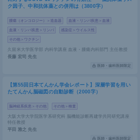
ク因子、中和抗体薬との併用は（3800字）
腫瘍（オンコロジー）＞造血器
血液・リンパ疾患＞血液
血液・リンパ疾患＞リンパ
感染症＞ウイルス性
その他＞ワクチン
久留米大学医学部 内科学講座 血液・腫瘍内科部門 主任教授
長藤 宏司
先生
医師・歯科医師限定
【第55回日本てんかん学会レポート】深層学習を用い
たてんかん脳磁図の自動診断（2000字）
脳神経系疾患＞その他
その他＞検査
大阪大学大学院医学系研究科 脳機能診断再建学共同研究講座
特任教授
平田 雅之
先生
医師・歯科医師限定