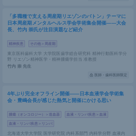
「多職種で支える周産期リエゾンのバトン」テーマに
日本周産期メンタルヘルス学会学術集会開催――大会
長、竹内 崇氏が注目演題など紹介
精神疾患
その他＞周産期
東京医科歯科大学 大学院医歯学総合研究科 精神行動医科学分
野 リエゾン精神医学・精神腫瘍学担当 准教授
竹内 崇
先生
医師・歯科医師限定
4年ぶり完全オフライン開催――日本血液学会学術集
会・豊嶋会長が感じた熱気と開催にかける思い
腫瘍（オンコロジー）＞造血器
血液・リンパ疾患＞血液
血液・リンパ疾患＞リンパ
北海道大学大学院 医学研究院 内科系部門 内科学分野 血液内