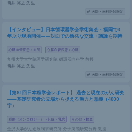
筒井 裕之
先生
医師・歯科医師限定
【インタビュー】日本循環器学会学術集会・福岡で3
年ぶり現地開催――対面での活発な交流・議論を期待
心臓血管疾患＞血管
心臓血管疾患＞心臓
九州大学大学院医学研究院 循環器内科学 教授
筒井 裕之
先生
医師・歯科医師限定
【第81回日本癌学会レポート】 過去と現在のがん研究
――基礎研究者の立場から捉える魅力と意義（4000
字）
腫瘍（オンコロジー）＞乳腺・乳房
その他＞検査
金沢大学がん進展制御研究所 分子病態研究分野 教授