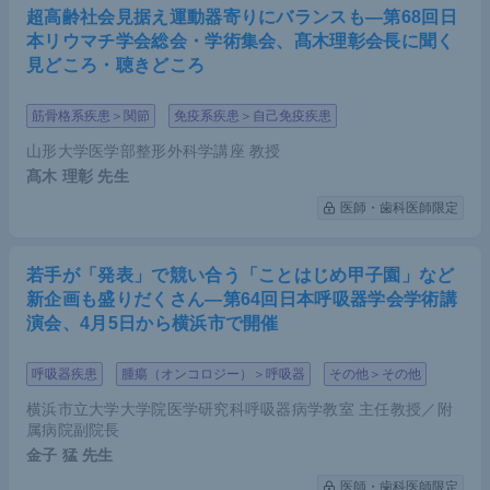
超高齢社会見据え運動器寄りにバランスも―第68回日
本リウマチ学会総会・学術集会、髙木理彰会長に聞く
見どころ・聴きどころ
筋骨格系疾患＞関節
免疫系疾患＞自己免疫疾患
山形大学医学部整形外科学講座 教授
髙木 理彰
先生
医師・歯科医師限定
若手が「発表」で競い合う「ことはじめ甲子園」など
新企画も盛りだくさん―第64回日本呼吸器学会学術講
演会、4月5日から横浜市で開催
呼吸器疾患
腫瘍（オンコロジー）＞呼吸器
その他＞その他
横浜市立大学大学院医学研究科呼吸器病学教室 主任教授／附
属病院副院長
金子 猛
先生
医師・歯科医師限定