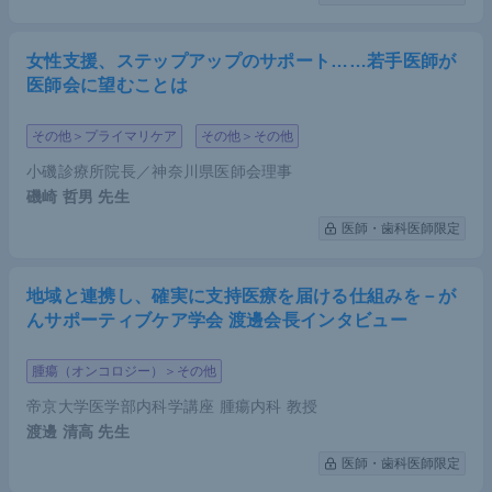
女性支援、ステップアップのサポート……若手医師が
医師会に望むことは
その他＞プライマリケア
その他＞その他
小磯診療所院長／神奈川県医師会理事
磯崎 哲男
先生
医師・歯科医師限定
地域と連携し、確実に支持医療を届ける仕組みを－が
んサポーティブケア学会 渡邊会長インタビュー
腫瘍（オンコロジー）＞その他
帝京大学医学部内科学講座 腫瘍内科 教授
渡邊 清高
先生
医師・歯科医師限定