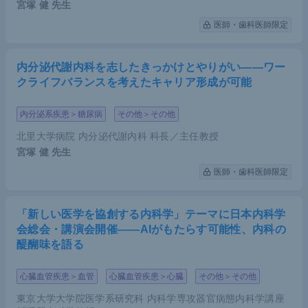
宮塚 健
先生
医師・歯科医師限定
内分泌代謝内科を志したきっかけとやりがい――ワー
クライフバランスを考えたキャリア形成が可能
内分泌系疾患＞糖尿病
その他＞その他
北里大学病院 内分泌代謝内科 科長／主任教授
宮塚 健
先生
医師・歯科医師限定
「新しい医学を協創する内科学」テーマに日本内科学
会総会・講演会開催――AIがもたらす可能性、内科の
醍醐味を語る
心臓血管疾患＞血管
心臓血管疾患＞心臓
その他＞その他
東京大学大学院医学系研究科 内科学専攻器官病態内科学講座