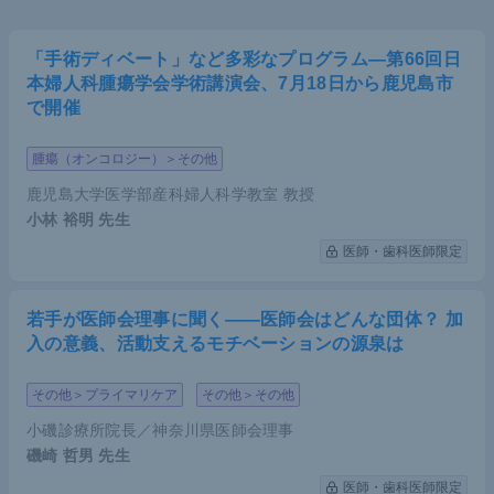
「手術ディベート」など多彩なプログラム―第66回日
本婦人科腫瘍学会学術講演会、7月18日から鹿児島市
で開催
腫瘍（オンコロジー）＞その他
鹿児島大学医学部産科婦人科学教室 教授
小林 裕明
先生
医師・歯科医師限定
若手が医師会理事に聞く――医師会はどんな団体？ 加
入の意義、活動支えるモチベーションの源泉は
その他＞プライマリケア
その他＞その他
小磯診療所院長／神奈川県医師会理事
磯崎 哲男
先生
医師・歯科医師限定