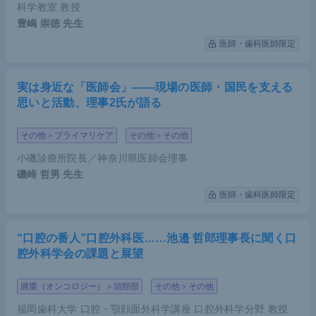
科学教室 教授
豊嶋 崇徳
先生
医師・歯科医師限定
実は身近な「医師会」――現場の医師・国民を支える
思いと活動、理事2氏が語る
その他＞プライマリケア
その他＞その他
小磯診療所院長／神奈川県医師会理事
磯崎 哲男
先生
医師・歯科医師限定
“口腔の番人”口腔外科医……池邉 哲郎理事長に聞く口
腔外科学会の課題と展望
腫瘍（オンコロジー）＞頭頸部
その他＞その他
福岡歯科大学 口腔・顎顔面外科学講座 口腔外科学分野 教授