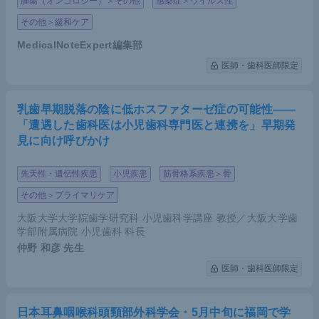
腫瘍（オンコロジー）＞その他
感染症＞ウイルス性
その他＞緩和ケア
MedicalNoteExpert編集部
医師・歯科医師限定
乳歯早期脱落の陰に低ホスファターゼ症の可能性――
「遭遇した歯科医は小児歯科専門医と連携を」早期発
見に向け呼びかけ
先天性・遺伝性疾患
小児疾患
筋骨格系疾患＞骨
その他＞プライマリケア
大阪大学大学院歯学研究科 小児歯科学講座 教授／大阪大学歯
学部附属病院 小児歯科 科長
仲野 和彦
先生
医師・歯科医師限定
日本耳鼻咽喉科頭頸部外科学会・5月中旬に福岡で学