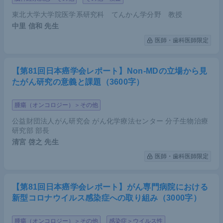
東北大学大学院医学系研究科 てんかん学分野 教授
中里 信和
先生
医師・歯科医師限定
【第81回日本癌学会レポート】Non-MDの立場から見
たがん研究の意義と課題（3600字）
腫瘍（オンコロジー）＞その他
公益財団法人がん研究会 がん化学療法センター 分子生物治療
研究部 部長
清宮 啓之
先生
医師・歯科医師限定
【第81回日本癌学会レポート】がん専門病院における
新型コロナウイルス感染症への取り組み（3000字）
腫瘍（オンコロジー）＞その他
感染症＞ウイルス性