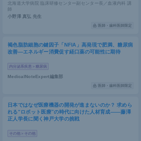
北海道大学病院 臨床研修センター副センター長／血液内科 講
師
小野澤 真弘
先生
医師・歯科医師限定
褐色脂肪細胞の鍵因子「NFIA」高発現で肥満、糖尿病
改善―エネルギー消費促す経口薬の可能性に期待
内分泌系疾患＞糖尿病
MedicalNoteExpert編集部
医師・歯科医師限定
日本ではなぜ医療機器の開発が進まないのか？ 求めら
れる“ロボット医療”の時代に向けた人材育成――藤澤
正人学長に聞く神戸大学の挑戦
その他＞その他