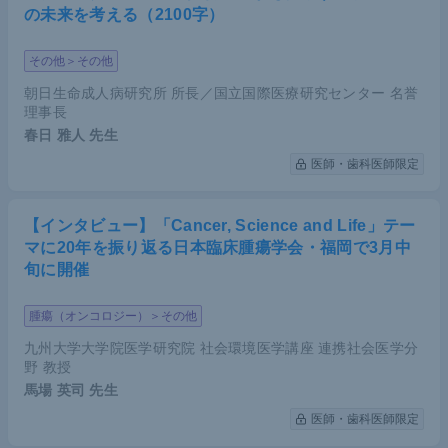
の未来を考える（2100字）
その他＞その他
朝日生命成人病研究所 所長／国立国際医療研究センター 名誉
理事長
春日 雅人
先生
医師・歯科医師限定
【インタビュー】「Cancer, Science and Life」テー
マに20年を振り返る日本臨床腫瘍学会・福岡で3月中
旬に開催
腫瘍（オンコロジー）＞その他
九州大学大学院医学研究院 社会環境医学講座 連携社会医学分
野 教授
馬場 英司
先生
医師・歯科医師限定