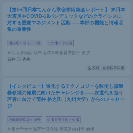
【第55回日本てんかん学会学術集会レポート】 東日本
大震災やCOVID-19パンデミックなどのクライシスに
対する医療マネジメント活動――本部の機能と情報収
集の重要性
感染症＞ウイルス性
その他＞その他
東北大学病院 総合地域医療教育支援部 教授
石井 正
先生
医師・歯科医師限定
【インタビュー】進化するテクノロジーを駆使し循環
器領域の発展に向けたチャレンジを――次世代を担う
若者に向けて筒井 裕之氏（九州大学）からのメッセー
ジ
心臓血管疾患＞血管
心臓血管疾患＞心臓
九州大学大学院医学研究院 循環器内科学 教授