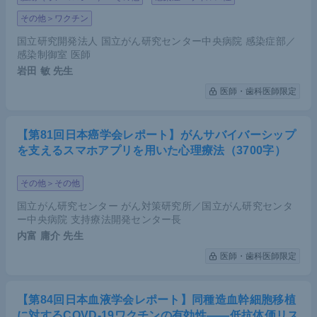
その他＞ワクチン
国立研究開発法人 国立がん研究センター中央病院 感染症部／
感染制御室 医師
岩田 敏
先生
医師・歯科医師限定
【第81回日本癌学会レポート】がんサバイバーシップ
を支えるスマホアプリを用いた心理療法（3700字）
その他＞その他
国立がん研究センター がん対策研究所／国立がん研究センタ
ー中央病院 支持療法開発センター長
内富 庸介
先生
医師・歯科医師限定
【第84回日本血液学会レポート】同種造血幹細胞移植
に対するCOVD-19ワクチンの有効性――低抗体価リス