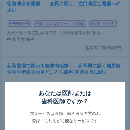
術講演会を開催――会長に聞く、注目演題と開催への
思い
耳鼻咽喉疾患
腫瘍（オンコロジー）＞頭頸部
その他＞その他
九州大学大学院医学研究院 耳鼻咽喉科学分野 教授
中川 尚志
先生
医師・歯科医師限定
新薬登場で変わる糖尿病治療――変革期に開く糖尿病
学会学術集会の見どころを西尾 善彦会長に聞く
内分泌系疾患＞糖尿病
その他＞その他
あなたは医師または
鹿児島大学大学院医歯学総合研究科 糖尿病・内分泌内科学 教
歯科医師ですか？
授
西尾 善彦
先生
本サービスは医師・歯科医師の方のみ
医師・歯科医師限定
登録・ご利用が可能なサービスです