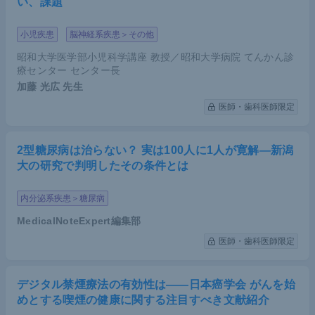
い、課題
小児疾患
脳神経系疾患＞その他
昭和大学医学部小児科学講座 教授／昭和大学病院 てんかん診
療センター センター長
加藤 光広
先生
医師・歯科医師限定
2型糖尿病は治らない？ 実は100人に1人が寛解―新潟
大の研究で判明したその条件とは
内分泌系疾患＞糖尿病
MedicalNoteExpert編集部
医師・歯科医師限定
デジタル禁煙療法の有効性は――日本癌学会 がんを始
めとする喫煙の健康に関する注目すべき文献紹介