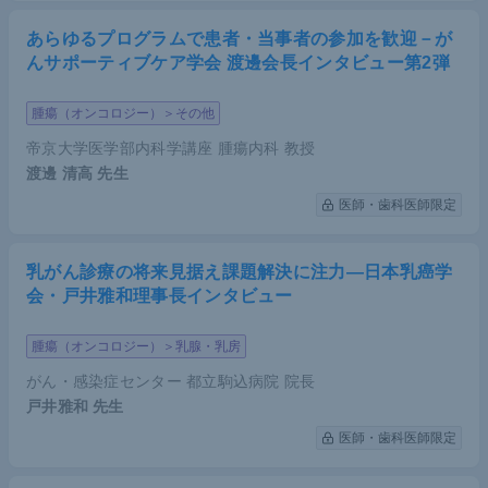
あらゆるプログラムで患者・当事者の参加を歓迎－が
んサポーティブケア学会 渡邊会長インタビュー第2弾
腫瘍（オンコロジー）＞その他
帝京大学医学部内科学講座 腫瘍内科 教授
渡邊 清高
先生
医師・歯科医師限定
乳がん診療の将来見据え課題解決に注力―日本乳癌学
会・戸井雅和理事長インタビュー
腫瘍（オンコロジー）＞乳腺・乳房
がん・感染症センター 都立駒込病院 院長
戸井雅和
先生
医師・歯科医師限定