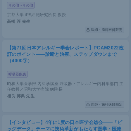
その他＞その他
京都大学 iPS細胞研究所長 教授
髙橋 淳
先生
医師・歯科医師限定
【第71回日本アレルギー学会レポート】PGAM2022改
訂のポイント――診断と治療、ステップダウンまで
（4000字）
呼吸器疾患
昭和大学医学部 内科学講座 呼吸器・アレルギー内科学部門 主
任教授／昭和大学病院 病院長
相良 博典
先生
医師・歯科医師限定
【インタビュー】4年に1度の日本医学会総会――「ビ
ッグデータ」テーマに技術革新がもたらす医学・医療