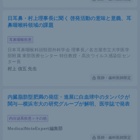
日耳鼻・村上理事長に聞く 啓発活動の意味と意義、耳
鼻咽喉科領域の課題
耳鼻咽喉疾患
日本耳鼻咽喉科頭頸部外科学会 理事長／名古屋市立大学医学
部附属 東部医療センター 特任教授・高次ウイルス感染症セン
ター長
村上 信五
先生
医師・歯科医師限定
内臓脂肪型肥満の発症・進展に白血球中のタンパクが
関与―横浜市大の研究グループが解明、医学誌で発表
内分泌系疾患＞その他
MedicalNoteExpert編集部
医師・歯科医師限定