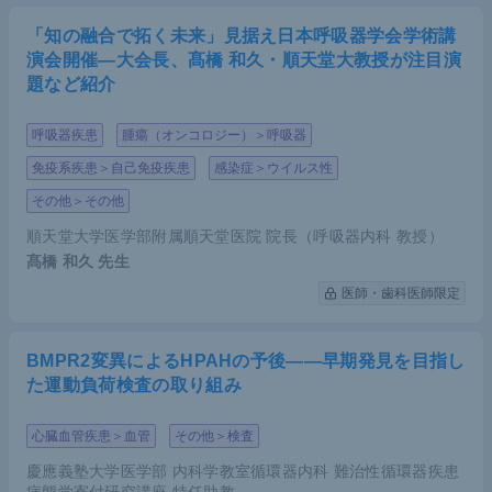
「知の融合で拓く未来」見据え日本呼吸器学会学術講
演会開催―大会長、髙橋 和久・順天堂大教授が注目演
題など紹介
呼吸器疾患
腫瘍（オンコロジー）＞呼吸器
免疫系疾患＞自己免疫疾患
感染症＞ウイルス性
その他＞その他
順天堂大学医学部附属順天堂医院 院長（呼吸器内科 教授）
髙橋 和久
先生
医師・歯科医師限定
BMPR2変異によるHPAHの予後――早期発見を目指し
た運動負荷検査の取り組み
心臓血管疾患＞血管
その他＞検査
慶應義塾大学医学部 内科学教室循環器内科 難治性循環器疾患