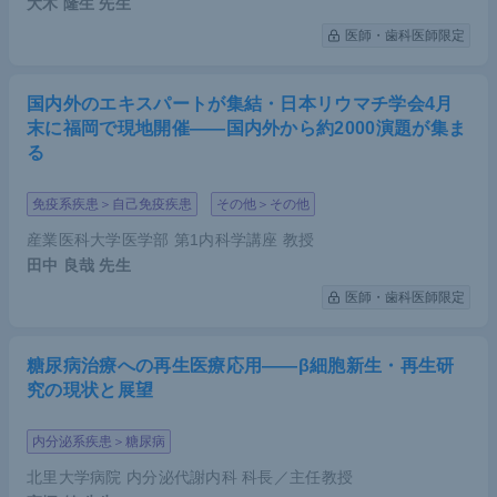
大木 隆生
先生
医師・歯科医師限定
国内外のエキスパートが集結・日本リウマチ学会4月
末に福岡で現地開催――国内外から約2000演題が集ま
る
免疫系疾患＞自己免疫疾患
その他＞その他
産業医科大学医学部 第1内科学講座 教授
田中 良哉
先生
医師・歯科医師限定
糖尿病治療への再生医療応用――β細胞新生・再生研
究の現状と展望
内分泌系疾患＞糖尿病
北里大学病院 内分泌代謝内科 科長／主任教授