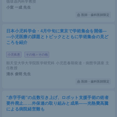
循環器内科学教授
小室 一成
先生
医師・歯科医師限定
日本小児科学会・4月中旬に東京で学術集会を開催―
―小児医療の課題とトピックとともに学術集会の見ど
ころを紹介
小児疾患
その他＞その他
順天堂大学大学院医学研究科 小児思春期発達・病態学講座 主
任教授
清水 俊明
先生
医師・歯科医師限定
“赤字手術”の点数引き上げ、ロボット支援手術の術者
要件廃止……外保連の取り組みと成果――光熱費高騰
による病院経営難も