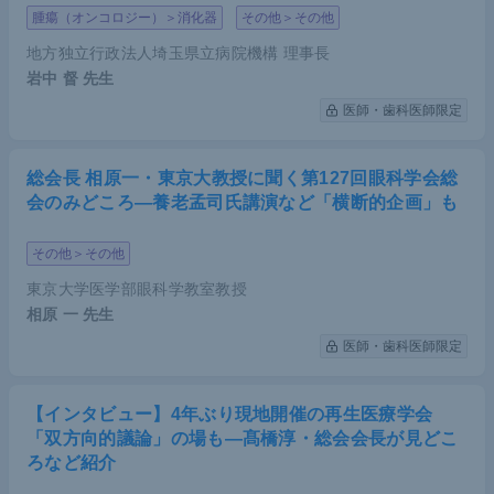
腫瘍（オンコロジー）＞消化器
その他＞その他
地方独立行政法人埼玉県立病院機構 理事長
岩中 督
先生
医師・歯科医師限定
総会長 相原一・東京大教授に聞く第127回眼科学会総
会のみどころ―養老孟司氏講演など「横断的企画」も
その他＞その他
東京大学医学部眼科学教室教授
相原 一
先生
医師・歯科医師限定
【インタビュー】4年ぶり現地開催の再生医療学会
「双方向的議論」の場も―髙橋淳・総会会長が見どこ
ろなど紹介