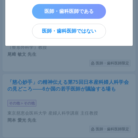
「究める－知・仁・術－」テーマに日本整形外科学会
学術総会・横浜で開催――総会会長に聞く、整形外科
医師・歯科医師である
の魅力と総会への思い
医師・歯科医師ではない
その他＞その他
岡山大学学術研究院医歯薬学域 生体機能再生・再建学講座
（整形外科学）教授
尾﨑 敏文
先生
医師・歯科医師限定
「慈心妙手」の精神伝える第75回日本産科婦人科学会
の見どころ――6か国の若手医師が議論する場も
その他＞その他
東京慈恵会医科大学 産婦人科学講座 主任教授
岡本 愛光
先生
医師・歯科医師限定