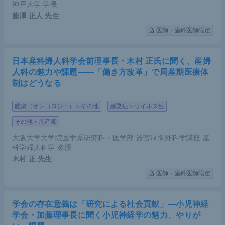
神戸大学 学長
藤澤 正人
先生
医師・歯科医師限定
日本産科婦人科学会前理事長・木村 正氏に聞く、産婦
人科の魅力や課題――「働き方改革」で周産期医療体
制はどうなる
腫瘍（オンコロジー）＞その他
感染症＞ウイルス性
その他＞周産期
大阪大学大学院医学系研究科・医学部 器官制御外科学講座 産
科学婦人科学 教授
木村 正
先生
医師・歯科医師限定
学会の存在意義は「研究による社会貢献」―小児神経
学会・加藤理事長に聞く小児神経学の魅力、やりが